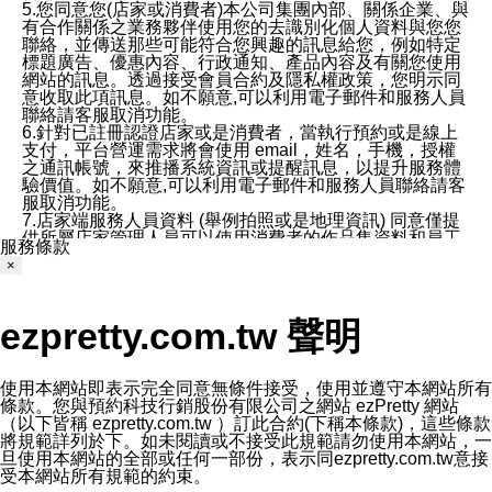
5.您同意您(店家或消費者)本公司集團內部、關係企業、與
有合作關係之業務夥伴使用您的去識別化個人資料與您您
聯絡，並傳送那些可能符合您興趣的訊息給您，例如特定
標題廣告、優惠內容、行政通知、產品內容及有關您使用
網站的訊息。透過接受會員合約及隱私權政策，您明示同
意收取此項訊息。如不願意,可以利用電子郵件和服務人員
聯絡請客服取消功能。
6.針對已註冊認證店家或是消費者，當執行預約或是線上
支付，平台營運需求將會使用 email，姓名，手機，授權
之通訊帳號，來推播系統資訊或提醒訊息，以提升服務體
驗價值。如不願意,可以利用電子郵件和服務人員聯絡請客
服取消功能。
7.店家端服務人員資料 (舉例拍照或是地理資訊) 同意僅提
供所屬店家管理人員可以使用消費者的作品集資料和員工
服務條款
打卡個人圖像行為。本公司及ezPretty平台不會做任何使
×
用。
三、本公司對您個人資料的揭露
1.基於現有服務平台的監管環境，預約科技保證不會揭露
ezpretty.com.tw 聲明
任何店家的營運資訊，且預約科技和店家均不能洩露消費
者的個人資料。然而，在某些情況下，本公司可能會因受
政府要求或法律規定，而被迫向政府或第三方提供資料。
第三方也可能非法地攔截或存取傳輸的私人通訊，或會員
使用本網站即表示完全同意無條件接受，使用並遵守本網站所有
可能濫用或誤用從本公司網站獲得的您的資料。因此，儘
條款。您與預約科技行銷股份有限公司之網站 ezPretty 網站
管本公司使用企業標準的保護措施來保護您的隱私，本公
（以下皆稱 ezpretty.com.tw ）訂此合約(下稱本條款)，這些條款
司並未承諾您的個人識別資料或私人通訊將永遠保密。
將規範詳列於下。如未閱讀或不接受此規範請勿使用本網站，一
2.根據本公司的政策，本公司不會將涉及您的個人識別資
旦使用本網站的全部或任何一部份，表示同ezpretty.com.tw意接
料出租或出售給第三方。
受本網站所有規範的約束。
3. 本公司、所屬集團、關係企業或與其合作行銷之第三方