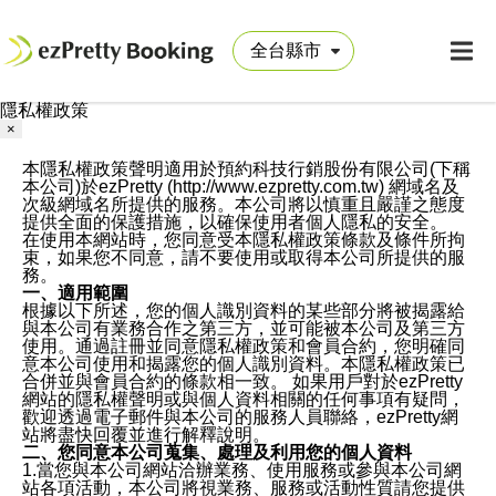
隱私權政策
×
本隱私權政策聲明適用於預約科技行銷股份有限公司(下稱
本公司)於ezPretty (http://www.ezpretty.com.tw) 網域名及
次級網域名所提供的服務。本公司將以慎重且嚴謹之態度
提供全面的保護措施，以確保使用者個人隱私的安全。
在使用本網站時，您同意受本隱私權政策條款及條件所拘
束，如果您不同意，請不要使用或取得本公司所提供的服
務。
一、適用範圍
根據以下所述，您的個人識別資料的某些部分將被揭露給
與本公司有業務合作之第三方，並可能被本公司及第三方
使用。通過註冊並同意隱私權政策和會員合約，您明確同
意本公司使用和揭露您的個人識別資料。本隱私權政策已
合併並與會員合約的條款相一致。 如果用戶對於ezPretty
網站的隱私權聲明或與個人資料相關的任何事項有疑問，
歡迎透過電子郵件與本公司的服務人員聯絡，ezPretty網
站將盡快回覆並進行解釋說明。
二、您同意本公司蒐集、處理及利用您的個人資料
1.當您與本公司網站洽辦業務、使用服務或參與本公司網
站各項活動，本公司將視業務、服務或活動性質請您提供