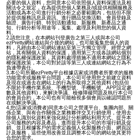
必要的個人資料，您同意本公司依照個人資料保護法及相
關法令之規定，在為提供您個人業務及/或提供相關服務及
活動或為本公司進行行銷分析之必要範圍內，包括但不限
於提供服務訊息及資訊、進行贈品兌換活動、會員登錄及
驗證、廣告行銷、特別活動通知、新服務、新產品之通
知、行銷分析等用途等，蒐集、處理及利用您的個人資
料。
2.請您注意，在本網站刊登廣告之第三人或與本公司
ezPretty網站連結與介接的網站，也可能蒐集您個人的資
料，凡經由本公司網站連結至第三方獨立管理、經營之網
站，其有關個人資料的保護，適用第三方或各該網站個別
的隱私權保護政策，其資料處理措施不適用本網站之隱私
權保護政策，本公司對於該等第三人或連結網站之行為不
負連帶責任。
3.本公司所屬ezPretty平台根據店家或消費者所要求的服務
功能需求或服務平台問題，本公司可使用您之前建立資料
及現在或過去在網站上的行為所取得之其他資料 (包括但
不限於手機作業系統、手機型號、手機帳號、APP設定參
數及其他資料)，來解決爭議、檢修障礙問題及執行本公司
的會員合約，本公司也有可能檢視多個會員以確認問題所
在或解決爭議。
4.您(店家或消費者)同意本公司之營運平台、集團內部、關
係企業、與有合作關係之業務夥伴交叉行銷使用，使用去
除個人識別化資料來強化統計分析網站利用方式、提升本
公司服務的內容及產品，進而提升本公司的市場行銷及促
銷、並且根據客戶的需求定義個人化製服務介面、網頁設
計及服務，這些使用改善並且調整本公司的網站使其更符
合您的需求。