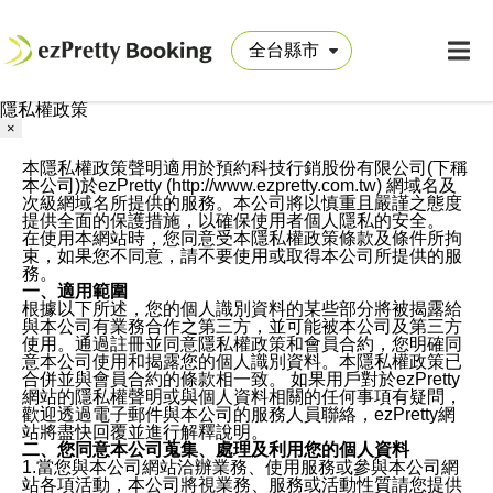
隱私權政策
×
本隱私權政策聲明適用於預約科技行銷股份有限公司(下稱
本公司)於ezPretty (http://www.ezpretty.com.tw) 網域名及
次級網域名所提供的服務。本公司將以慎重且嚴謹之態度
提供全面的保護措施，以確保使用者個人隱私的安全。
在使用本網站時，您同意受本隱私權政策條款及條件所拘
束，如果您不同意，請不要使用或取得本公司所提供的服
務。
一、適用範圍
根據以下所述，您的個人識別資料的某些部分將被揭露給
與本公司有業務合作之第三方，並可能被本公司及第三方
使用。通過註冊並同意隱私權政策和會員合約，您明確同
意本公司使用和揭露您的個人識別資料。本隱私權政策已
合併並與會員合約的條款相一致。 如果用戶對於ezPretty
網站的隱私權聲明或與個人資料相關的任何事項有疑問，
歡迎透過電子郵件與本公司的服務人員聯絡，ezPretty網
站將盡快回覆並進行解釋說明。
二、您同意本公司蒐集、處理及利用您的個人資料
1.當您與本公司網站洽辦業務、使用服務或參與本公司網
站各項活動，本公司將視業務、服務或活動性質請您提供