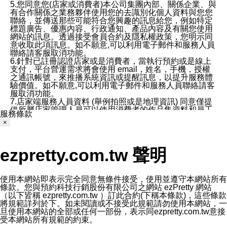
5.您同意您(店家或消費者)本公司集團內部、關係企業、與
有合作關係之業務夥伴使用您的去識別化個人資料與您您
聯絡，並傳送那些可能符合您興趣的訊息給您，例如特定
標題廣告、優惠內容、行政通知、產品內容及有關您使用
網站的訊息。透過接受會員合約及隱私權政策，您明示同
意收取此項訊息。如不願意,可以利用電子郵件和服務人員
聯絡請客服取消功能。
6.針對已註冊認證店家或是消費者，當執行預約或是線上
支付，平台營運需求將會使用 email，姓名，手機，授權
之通訊帳號，來推播系統資訊或提醒訊息，以提升服務體
驗價值。如不願意,可以利用電子郵件和服務人員聯絡請客
服取消功能。
7.店家端服務人員資料 (舉例拍照或是地理資訊) 同意僅提
供所屬店家管理人員可以使用消費者的作品集資料和員工
服務條款
打卡個人圖像行為。本公司及ezPretty平台不會做任何使
×
用。
三、本公司對您個人資料的揭露
1.基於現有服務平台的監管環境，預約科技保證不會揭露
ezpretty.com.tw 聲明
任何店家的營運資訊，且預約科技和店家均不能洩露消費
者的個人資料。然而，在某些情況下，本公司可能會因受
政府要求或法律規定，而被迫向政府或第三方提供資料。
第三方也可能非法地攔截或存取傳輸的私人通訊，或會員
使用本網站即表示完全同意無條件接受，使用並遵守本網站所有
可能濫用或誤用從本公司網站獲得的您的資料。因此，儘
條款。您與預約科技行銷股份有限公司之網站 ezPretty 網站
管本公司使用企業標準的保護措施來保護您的隱私，本公
（以下皆稱 ezpretty.com.tw ）訂此合約(下稱本條款)，這些條款
司並未承諾您的個人識別資料或私人通訊將永遠保密。
將規範詳列於下。如未閱讀或不接受此規範請勿使用本網站，一
2.根據本公司的政策，本公司不會將涉及您的個人識別資
旦使用本網站的全部或任何一部份，表示同ezpretty.com.tw意接
料出租或出售給第三方。
受本網站所有規範的約束。
3. 本公司、所屬集團、關係企業或與其合作行銷之第三方