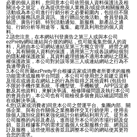
必要的個人資料，您同意本公司依照個人資料保護法及相
關法令之規定，在為提供您個人業務及/或提供相關服務及
活動或為本公司進行行銷分析之必要範圍內，包括但不限
於提供服務訊息及資訊、進行贈品兌換活動、會員登錄及
驗證、廣告行銷、特別活動通知、新服務、新產品之通
知、行銷分析等用途等，蒐集、處理及利用您的個人資
料。
2.請您注意，在本網站刊登廣告之第三人或與本公司
ezPretty網站連結與介接的網站，也可能蒐集您個人的資
料，凡經由本公司網站連結至第三方獨立管理、經營之網
站，其有關個人資料的保護，適用第三方或各該網站個別
的隱私權保護政策，其資料處理措施不適用本網站之隱私
權保護政策，本公司對於該等第三人或連結網站之行為不
負連帶責任。
3.本公司所屬ezPretty平台根據店家或消費者所要求的服務
功能需求或服務平台問題，本公司可使用您之前建立資料
及現在或過去在網站上的行為所取得之其他資料 (包括但
不限於手機作業系統、手機型號、手機帳號、APP設定參
數及其他資料)，來解決爭議、檢修障礙問題及執行本公司
的會員合約，本公司也有可能檢視多個會員以確認問題所
在或解決爭議。
4.您(店家或消費者)同意本公司之營運平台、集團內部、關
係企業、與有合作關係之業務夥伴交叉行銷使用，使用去
除個人識別化資料來強化統計分析網站利用方式、提升本
公司服務的內容及產品，進而提升本公司的市場行銷及促
銷、並且根據客戶的需求定義個人化製服務介面、網頁設
計及服務，這些使用改善並且調整本公司的網站使其更符
合您的需求。