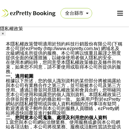
隱私權政策
×
本隱私權政策聲明適用於預約科技行銷股份有限公司(下稱
本公司)於ezPretty (http://www.ezpretty.com.tw) 網域名及
次級網域名所提供的服務。本公司將以慎重且嚴謹之態度
提供全面的保護措施，以確保使用者個人隱私的安全。
在使用本網站時，您同意受本隱私權政策條款及條件所拘
束，如果您不同意，請不要使用或取得本公司所提供的服
務。
一、適用範圍
根據以下所述，您的個人識別資料的某些部分將被揭露給
與本公司有業務合作之第三方，並可能被本公司及第三方
使用。通過註冊並同意隱私權政策和會員合約，您明確同
意本公司使用和揭露您的個人識別資料。本隱私權政策已
合併並與會員合約的條款相一致。 如果用戶對於ezPretty
網站的隱私權聲明或與個人資料相關的任何事項有疑問，
歡迎透過電子郵件與本公司的服務人員聯絡，ezPretty網
站將盡快回覆並進行解釋說明。
二、您同意本公司蒐集、處理及利用您的個人資料
1.當您與本公司網站洽辦業務、使用服務或參與本公司網
站各項活動，本公司將視業務、服務或活動性質請您提供