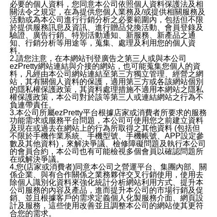
必要的個人資料，您同意本公司依照個人資料保護法及相
關法令之規定，在為提供您個人業務及/或提供相關服務及
活動或為本公司進行行銷分析之必要範圍內，包括但不限
於提供服務訊息及資訊、進行贈品兌換活動、會員登錄及
驗證、廣告行銷、特別活動通知、新服務、新產品之通
知、行銷分析等用途等，蒐集、處理及利用您的個人資
料。
2.請您注意，在本網站刊登廣告之第三人或與本公司
ezPretty網站連結與介接的網站，也可能蒐集您個人的資
料，凡經由本公司網站連結至第三方獨立管理、經營之網
站，其有關個人資料的保護，適用第三方或各該網站個別
的隱私權保護政策，其資料處理措施不適用本網站之隱私
權保護政策，本公司對於該等第三人或連結網站之行為不
負連帶責任。
3.本公司所屬ezPretty平台根據店家或消費者所要求的服務
功能需求或服務平台問題，本公司可使用您之前建立資料
及現在或過去在網站上的行為所取得之其他資料 (包括但
不限於手機作業系統、手機型號、手機帳號、APP設定參
數及其他資料)，來解決爭議、檢修障礙問題及執行本公司
的會員合約，本公司也有可能檢視多個會員以確認問題所
在或解決爭議。
4.您(店家或消費者)同意本公司之營運平台、集團內部、關
係企業、與有合作關係之業務夥伴交叉行銷使用，使用去
除個人識別化資料來強化統計分析網站利用方式、提升本
公司服務的內容及產品，進而提升本公司的市場行銷及促
銷、並且根據客戶的需求定義個人化製服務介面、網頁設
計及服務，這些使用改善並且調整本公司的網站使其更符
合您的需求。