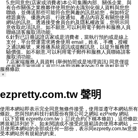
5.您同意您(店家或消費者)本公司集團內部、關係企業、與
有合作關係之業務夥伴使用您的去識別化個人資料與您您
聯絡，並傳送那些可能符合您興趣的訊息給您，例如特定
標題廣告、優惠內容、行政通知、產品內容及有關您使用
網站的訊息。透過接受會員合約及隱私權政策，您明示同
意收取此項訊息。如不願意,可以利用電子郵件和服務人員
聯絡請客服取消功能。
6.針對已註冊認證店家或是消費者，當執行預約或是線上
支付，平台營運需求將會使用 email，姓名，手機，授權
之通訊帳號，來推播系統資訊或提醒訊息，以提升服務體
驗價值。如不願意,可以利用電子郵件和服務人員聯絡請客
服取消功能。
7.店家端服務人員資料 (舉例拍照或是地理資訊) 同意僅提
供所屬店家管理人員可以使用消費者的作品集資料和員工
服務條款
打卡個人圖像行為。本公司及ezPretty平台不會做任何使
×
用。
三、本公司對您個人資料的揭露
1.基於現有服務平台的監管環境，預約科技保證不會揭露
ezpretty.com.tw 聲明
任何店家的營運資訊，且預約科技和店家均不能洩露消費
者的個人資料。然而，在某些情況下，本公司可能會因受
政府要求或法律規定，而被迫向政府或第三方提供資料。
第三方也可能非法地攔截或存取傳輸的私人通訊，或會員
使用本網站即表示完全同意無條件接受，使用並遵守本網站所有
可能濫用或誤用從本公司網站獲得的您的資料。因此，儘
條款。您與預約科技行銷股份有限公司之網站 ezPretty 網站
管本公司使用企業標準的保護措施來保護您的隱私，本公
（以下皆稱 ezpretty.com.tw ）訂此合約(下稱本條款)，這些條款
司並未承諾您的個人識別資料或私人通訊將永遠保密。
將規範詳列於下。如未閱讀或不接受此規範請勿使用本網站，一
2.根據本公司的政策，本公司不會將涉及您的個人識別資
旦使用本網站的全部或任何一部份，表示同ezpretty.com.tw意接
料出租或出售給第三方。
受本網站所有規範的約束。
3. 本公司、所屬集團、關係企業或與其合作行銷之第三方