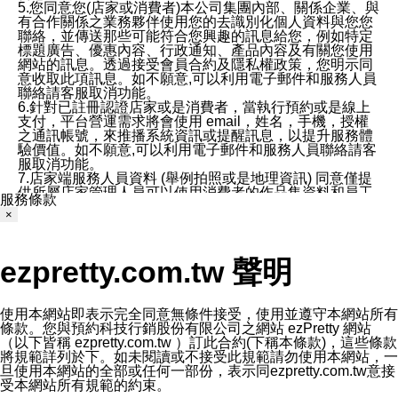
5.您同意您(店家或消費者)本公司集團內部、關係企業、與
有合作關係之業務夥伴使用您的去識別化個人資料與您您
聯絡，並傳送那些可能符合您興趣的訊息給您，例如特定
標題廣告、優惠內容、行政通知、產品內容及有關您使用
網站的訊息。透過接受會員合約及隱私權政策，您明示同
意收取此項訊息。如不願意,可以利用電子郵件和服務人員
聯絡請客服取消功能。
6.針對已註冊認證店家或是消費者，當執行預約或是線上
支付，平台營運需求將會使用 email，姓名，手機，授權
之通訊帳號，來推播系統資訊或提醒訊息，以提升服務體
驗價值。如不願意,可以利用電子郵件和服務人員聯絡請客
服取消功能。
7.店家端服務人員資料 (舉例拍照或是地理資訊) 同意僅提
供所屬店家管理人員可以使用消費者的作品集資料和員工
服務條款
打卡個人圖像行為。本公司及ezPretty平台不會做任何使
×
用。
三、本公司對您個人資料的揭露
1.基於現有服務平台的監管環境，預約科技保證不會揭露
ezpretty.com.tw 聲明
任何店家的營運資訊，且預約科技和店家均不能洩露消費
者的個人資料。然而，在某些情況下，本公司可能會因受
政府要求或法律規定，而被迫向政府或第三方提供資料。
第三方也可能非法地攔截或存取傳輸的私人通訊，或會員
使用本網站即表示完全同意無條件接受，使用並遵守本網站所有
可能濫用或誤用從本公司網站獲得的您的資料。因此，儘
條款。您與預約科技行銷股份有限公司之網站 ezPretty 網站
管本公司使用企業標準的保護措施來保護您的隱私，本公
（以下皆稱 ezpretty.com.tw ）訂此合約(下稱本條款)，這些條款
司並未承諾您的個人識別資料或私人通訊將永遠保密。
將規範詳列於下。如未閱讀或不接受此規範請勿使用本網站，一
2.根據本公司的政策，本公司不會將涉及您的個人識別資
旦使用本網站的全部或任何一部份，表示同ezpretty.com.tw意接
料出租或出售給第三方。
受本網站所有規範的約束。
3. 本公司、所屬集團、關係企業或與其合作行銷之第三方