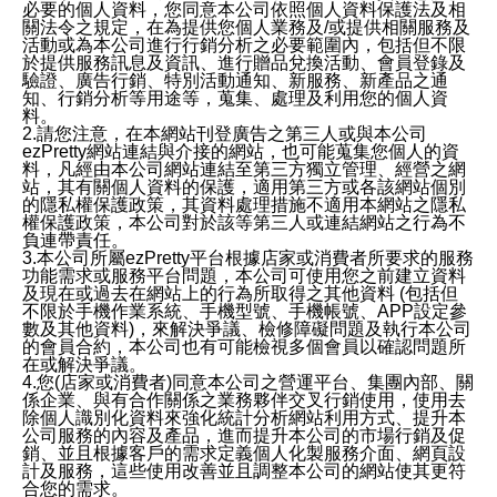
必要的個人資料，您同意本公司依照個人資料保護法及相
關法令之規定，在為提供您個人業務及/或提供相關服務及
活動或為本公司進行行銷分析之必要範圍內，包括但不限
於提供服務訊息及資訊、進行贈品兌換活動、會員登錄及
驗證、廣告行銷、特別活動通知、新服務、新產品之通
知、行銷分析等用途等，蒐集、處理及利用您的個人資
料。
2.請您注意，在本網站刊登廣告之第三人或與本公司
ezPretty網站連結與介接的網站，也可能蒐集您個人的資
料，凡經由本公司網站連結至第三方獨立管理、經營之網
站，其有關個人資料的保護，適用第三方或各該網站個別
的隱私權保護政策，其資料處理措施不適用本網站之隱私
權保護政策，本公司對於該等第三人或連結網站之行為不
負連帶責任。
3.本公司所屬ezPretty平台根據店家或消費者所要求的服務
功能需求或服務平台問題，本公司可使用您之前建立資料
及現在或過去在網站上的行為所取得之其他資料 (包括但
不限於手機作業系統、手機型號、手機帳號、APP設定參
數及其他資料)，來解決爭議、檢修障礙問題及執行本公司
的會員合約，本公司也有可能檢視多個會員以確認問題所
在或解決爭議。
4.您(店家或消費者)同意本公司之營運平台、集團內部、關
係企業、與有合作關係之業務夥伴交叉行銷使用，使用去
除個人識別化資料來強化統計分析網站利用方式、提升本
公司服務的內容及產品，進而提升本公司的市場行銷及促
銷、並且根據客戶的需求定義個人化製服務介面、網頁設
計及服務，這些使用改善並且調整本公司的網站使其更符
合您的需求。