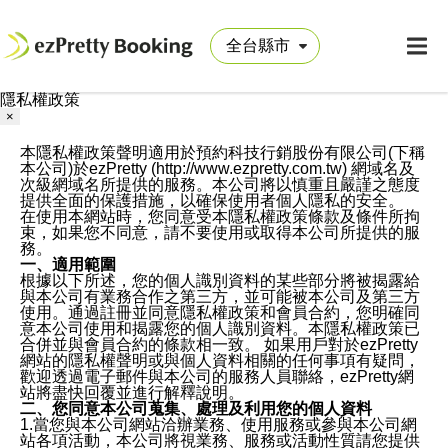
隱私權政策
×
本隱私權政策聲明適用於預約科技行銷股份有限公司(下稱
本公司)於ezPretty (http://www.ezpretty.com.tw) 網域名及
次級網域名所提供的服務。本公司將以慎重且嚴謹之態度
提供全面的保護措施，以確保使用者個人隱私的安全。
在使用本網站時，您同意受本隱私權政策條款及條件所拘
束，如果您不同意，請不要使用或取得本公司所提供的服
務。
一、適用範圍
根據以下所述，您的個人識別資料的某些部分將被揭露給
與本公司有業務合作之第三方，並可能被本公司及第三方
使用。通過註冊並同意隱私權政策和會員合約，您明確同
意本公司使用和揭露您的個人識別資料。本隱私權政策已
合併並與會員合約的條款相一致。 如果用戶對於ezPretty
網站的隱私權聲明或與個人資料相關的任何事項有疑問，
歡迎透過電子郵件與本公司的服務人員聯絡，ezPretty網
站將盡快回覆並進行解釋說明。
二、您同意本公司蒐集、處理及利用您的個人資料
1.當您與本公司網站洽辦業務、使用服務或參與本公司網
站各項活動，本公司將視業務、服務或活動性質請您提供