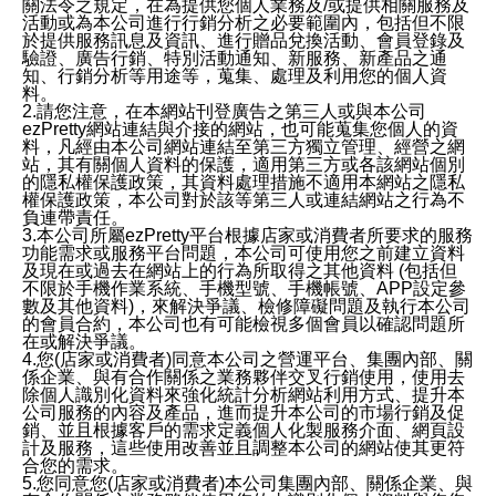
關法令之規定，在為提供您個人業務及/或提供相關服務及
活動或為本公司進行行銷分析之必要範圍內，包括但不限
於提供服務訊息及資訊、進行贈品兌換活動、會員登錄及
驗證、廣告行銷、特別活動通知、新服務、新產品之通
知、行銷分析等用途等，蒐集、處理及利用您的個人資
料。
2.請您注意，在本網站刊登廣告之第三人或與本公司
ezPretty網站連結與介接的網站，也可能蒐集您個人的資
料，凡經由本公司網站連結至第三方獨立管理、經營之網
站，其有關個人資料的保護，適用第三方或各該網站個別
的隱私權保護政策，其資料處理措施不適用本網站之隱私
權保護政策，本公司對於該等第三人或連結網站之行為不
負連帶責任。
3.本公司所屬ezPretty平台根據店家或消費者所要求的服務
功能需求或服務平台問題，本公司可使用您之前建立資料
及現在或過去在網站上的行為所取得之其他資料 (包括但
不限於手機作業系統、手機型號、手機帳號、APP設定參
數及其他資料)，來解決爭議、檢修障礙問題及執行本公司
的會員合約，本公司也有可能檢視多個會員以確認問題所
在或解決爭議。
4.您(店家或消費者)同意本公司之營運平台、集團內部、關
係企業、與有合作關係之業務夥伴交叉行銷使用，使用去
除個人識別化資料來強化統計分析網站利用方式、提升本
公司服務的內容及產品，進而提升本公司的市場行銷及促
銷、並且根據客戶的需求定義個人化製服務介面、網頁設
計及服務，這些使用改善並且調整本公司的網站使其更符
合您的需求。
5.您同意您(店家或消費者)本公司集團內部、關係企業、與