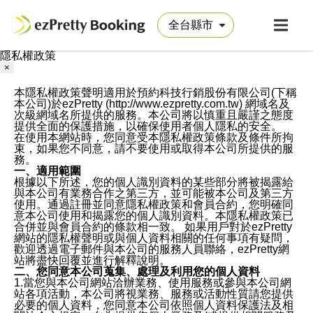
隱私權政策
×
本隱私權政策聲明適用於預約科技行銷股份有限公司(下稱
本公司)於ezPretty (http://www.ezpretty.com.tw) 網域名及
次級網域名所提供的服務。本公司將以慎重且嚴謹之態度
提供全面的保護措施，以確保使用者個人隱私的安全。
在使用本網站時，您同意受本隱私權政策條款及條件所拘
束，如果您不同意，請不要使用或取得本公司所提供的服
務。
一、適用範圍
根據以下所述，您的個人識別資料的某些部分將被揭露給
與本公司有業務合作之第三方，並可能被本公司及第三方
使用。通過註冊並同意隱私權政策和會員合約，您明確同
意本公司使用和揭露您的個人識別資料。本隱私權政策已
合併並與會員合約的條款相一致。 如果用戶對於ezPretty
網站的隱私權聲明或與個人資料相關的任何事項有疑問，
歡迎透過電子郵件與本公司的服務人員聯絡，ezPretty網
站將盡快回覆並進行解釋說明。
二、您同意本公司蒐集、處理及利用您的個人資料
1.當您與本公司網站洽辦業務、使用服務或參與本公司網
站各項活動，本公司將視業務、服務或活動性質請您提供
必要的個人資料，您同意本公司依照個人資料保護法及相