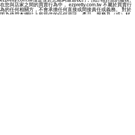
料於行銷活動資訊、商品訊息或新服務等相關行銷，且於
在您與店家之間的買賣行為中， ezpretty.com.tw 不屬於買賣行
首次行銷時，將提供您表示拒絕行銷之方式，本公司不會
為的任何相關方，不會承擔任何直接或間接責任或義務。 對於
向您索取相關費用。如您拒絕接受行銷服務或嗣後欲拒絕
因為使用本網站上所提供的任何資訊、產品、服務及（或）材
時，均可隨時通知本公司，本公司、所屬集團、關係企業
料，而產生或導致的任何損失或損害，ezpretty.com.tw 及其管
或與其合作行銷之第三方業務合作公司或第三方業務合作
理人員、員工或代表人均對此不承擔任何責任。 儘管
公司將立即停止利用您的個人資料行銷。
ezpretty.com.tw 已經盡了適當努力確保本網站上所列的服務符
四、個人資料利用之期間、地區、對象及方式如下
合合理的標準，仍不得將本網站內所列出的任何服務視為
1.期間：您同意於本公司存續期間或依法令之資料保存期
ezpretty.com.tw 推薦的服務，或是認為其代表該服務將會適用
間內，以及您的個人資料蒐集之目的消失或期限屆滿時，
於該用戶。如果該服務不適用於您，ezpretty.com.tw 將對此不
本公司得繼續保存、處理或利用您的個人資料。
承擔任何責任。
2.地區：就中華民國領域內。
網站使用者的守法義務及承諾
3.對象：本公司所屬公司(本公司)及其分公司、本公司之關
本條款構成您與 ezPretty 間之有效契約。 本條款中如有一部無
係企業、其他與本公司有業務往來或合作之機構。
效時，不影響其他條款之效力。 本條款如有未盡之處，雙方均
4.方式：以電話、簡訊、電子郵件、紙本或其他合於當時
應依誠實信用、平等互惠原則，共商解決之道。
科技之適當方式作個人資料之利用，(包括任何依法得利用
年齡和責任
之方式，但不限於使用於本網站或與外部合作之行銷)並於
你向 ezpretty.com.tw您確認您已經達到使用本網站的合法年
法令容許之範圍內，為行銷建檔、揭露、轉介或交互運用
齡。可以針對您在使用本網站時產生的任何責任，形成有約束力
予本公司及其合作對象。
的法律責任。您理解使用本網站時及他人使用您的登錄資訊使用
五、個人資料之類別
本網站時所產生的交易責任。
本聲明所指之個人資料類別如下:
網站連結
1.您提供之資料，包括您的姓名、性別、連絡方式(包括但
本網站可能包含有通往ezpretty.com.tw以外的其他方所運營網站
不限於電話、E-MAIL及地址等)、服務單位、職稱、為完
的超連結。此類超連結僅提供用於參考。此類網站不是由
成收款或付款所需之資料、IＰ位址、及其他得以直接或間
ezpretty.com.tw 控制，我們對其內容不承擔任何責任。在本網
接識別使用者身分之個人資料，及執行職務或業務之必要
站上加入通往此類網站的超連結，並非暗示我們贊同此類網站上
範圍內所需蒐集、處理及利用的個人資料。
的材料或是與其經營人之間存在任何聯繫。
2.為提升服務品質，本公司會依照所提供服務之性質，記
智慧財產權聲明
錄使用者的IP位址、以及在本公司內的瀏覽活動(例如，使
本網站上的所有資訊、內容、圖片、文字、聲音、圖像22、按
用者所使用的軟硬體、所點選的網頁)等資料，但是這些資
鈕、商標、服務標章及商品名稱均受中華民國國家法律及國際條