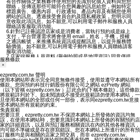
有合作關係之業務夥伴使用您的去識別化個人資料與您您
聯絡，並傳送那些可能符合您興趣的訊息給您，例如特定
標題廣告、優惠內容、行政通知、產品內容及有關您使用
網站的訊息。透過接受會員合約及隱私權政策，您明示同
意收取此項訊息。如不願意,可以利用電子郵件和服務人員
聯絡請客服取消功能。
6.針對已註冊認證店家或是消費者，當執行預約或是線上
支付，平台營運需求將會使用 email，姓名，手機，授權
之通訊帳號，來推播系統資訊或提醒訊息，以提升服務體
驗價值。如不願意,可以利用電子郵件和服務人員聯絡請客
服取消功能。
7.店家端服務人員資料 (舉例拍照或是地理資訊) 同意僅提
服務條款
供所屬店家管理人員可以使用消費者的作品集資料和員工
×
打卡個人圖像行為。本公司及ezPretty平台不會做任何使
用。
ezpretty.com.tw 聲明
三、本公司對您個人資料的揭露
使用本網站即表示完全同意無條件接受，使用並遵守本網站所有
1.基於現有服務平台的監管環境，預約科技保證不會揭露
條款。您與預約科技行銷股份有限公司之網站 ezPretty 網站
任何店家的營運資訊，且預約科技和店家均不能洩露消費
（以下皆稱 ezpretty.com.tw ）訂此合約(下稱本條款)，這些條款
者的個人資料。然而，在某些情況下，本公司可能會因受
將規範詳列於下。如未閱讀或不接受此規範請勿使用本網站，一
政府要求或法律規定，而被迫向政府或第三方提供資料。
旦使用本網站的全部或任何一部份，表示同ezpretty.com.tw意接
第三方也可能非法地攔截或存取傳輸的私人通訊，或會員
受本網站所有規範的約束。
可能濫用或誤用從本公司網站獲得的您的資料。因此，儘
免責規範
管本公司使用企業標準的保護措施來保護您的隱私，本公
您要注意，ezpretty.com.tw 不保證本網站上所發佈的資訊均無
司並未承諾您的個人識別資料或私人通訊將永遠保密。
誤，在使用本網站時，您要意識到本網站上所發佈的有關預約店
2.根據本公司的政策，本公司不會將涉及您的個人識別資
家的詳細資訊，以及與預訂服務相關資訊在內的其他各種資訊，
料出租或出售給第三方。
均可能不準確或是存在拼寫錯誤。您在本網站上所進行的所有預
3. 本公司、所屬集團、關係企業或與其合作行銷之第三方
訂服務均是與相關的店家之間交易，而非 ezpretty.com.tw。
業務合作公司會在您同意之情形下，始得利用您的個人資
ezpretty.com.tw僅是便於您能夠通過我們，預訂相對應的服務。