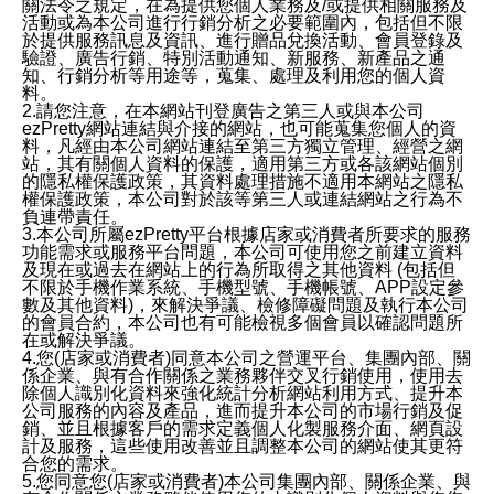
關法令之規定，在為提供您個人業務及/或提供相關服務及
活動或為本公司進行行銷分析之必要範圍內，包括但不限
於提供服務訊息及資訊、進行贈品兌換活動、會員登錄及
驗證、廣告行銷、特別活動通知、新服務、新產品之通
知、行銷分析等用途等，蒐集、處理及利用您的個人資
料。
2.請您注意，在本網站刊登廣告之第三人或與本公司
ezPretty網站連結與介接的網站，也可能蒐集您個人的資
料，凡經由本公司網站連結至第三方獨立管理、經營之網
站，其有關個人資料的保護，適用第三方或各該網站個別
的隱私權保護政策，其資料處理措施不適用本網站之隱私
權保護政策，本公司對於該等第三人或連結網站之行為不
負連帶責任。
3.本公司所屬ezPretty平台根據店家或消費者所要求的服務
功能需求或服務平台問題，本公司可使用您之前建立資料
及現在或過去在網站上的行為所取得之其他資料 (包括但
不限於手機作業系統、手機型號、手機帳號、APP設定參
數及其他資料)，來解決爭議、檢修障礙問題及執行本公司
的會員合約，本公司也有可能檢視多個會員以確認問題所
在或解決爭議。
4.您(店家或消費者)同意本公司之營運平台、集團內部、關
係企業、與有合作關係之業務夥伴交叉行銷使用，使用去
除個人識別化資料來強化統計分析網站利用方式、提升本
公司服務的內容及產品，進而提升本公司的市場行銷及促
銷、並且根據客戶的需求定義個人化製服務介面、網頁設
計及服務，這些使用改善並且調整本公司的網站使其更符
合您的需求。
5.您同意您(店家或消費者)本公司集團內部、關係企業、與