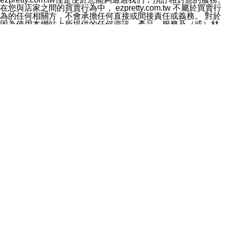
料於行銷活動資訊、商品訊息或新服務等相關行銷，且於
在您與店家之間的買賣行為中， ezpretty.com.tw 不屬於買賣行
首次行銷時，將提供您表示拒絕行銷之方式，本公司不會
為的任何相關方，不會承擔任何直接或間接責任或義務。 對於
向您索取相關費用。如您拒絕接受行銷服務或嗣後欲拒絕
因為使用本網站上所提供的任何資訊、產品、服務及（或）材
時，均可隨時通知本公司，本公司、所屬集團、關係企業
料，而產生或導致的任何損失或損害，ezpretty.com.tw 及其管
或與其合作行銷之第三方業務合作公司或第三方業務合作
理人員、員工或代表人均對此不承擔任何責任。 儘管
公司將立即停止利用您的個人資料行銷。
ezpretty.com.tw 已經盡了適當努力確保本網站上所列的服務符
四、個人資料利用之期間、地區、對象及方式如下
合合理的標準，仍不得將本網站內所列出的任何服務視為
1.期間：您同意於本公司存續期間或依法令之資料保存期
ezpretty.com.tw 推薦的服務，或是認為其代表該服務將會適用
間內，以及您的個人資料蒐集之目的消失或期限屆滿時，
於該用戶。如果該服務不適用於您，ezpretty.com.tw 將對此不
本公司得繼續保存、處理或利用您的個人資料。
承擔任何責任。
2.地區：就中華民國領域內。
網站使用者的守法義務及承諾
3.對象：本公司所屬公司(本公司)及其分公司、本公司之關
本條款構成您與 ezPretty 間之有效契約。 本條款中如有一部無
係企業、其他與本公司有業務往來或合作之機構。
效時，不影響其他條款之效力。 本條款如有未盡之處，雙方均
4.方式：以電話、簡訊、電子郵件、紙本或其他合於當時
應依誠實信用、平等互惠原則，共商解決之道。
科技之適當方式作個人資料之利用，(包括任何依法得利用
年齡和責任
之方式，但不限於使用於本網站或與外部合作之行銷)並於
你向 ezpretty.com.tw您確認您已經達到使用本網站的合法年
法令容許之範圍內，為行銷建檔、揭露、轉介或交互運用
齡。可以針對您在使用本網站時產生的任何責任，形成有約束力
予本公司及其合作對象。
的法律責任。您理解使用本網站時及他人使用您的登錄資訊使用
五、個人資料之類別
本網站時所產生的交易責任。
本聲明所指之個人資料類別如下:
網站連結
1.您提供之資料，包括您的姓名、性別、連絡方式(包括但
本網站可能包含有通往ezpretty.com.tw以外的其他方所運營網站
不限於電話、E-MAIL及地址等)、服務單位、職稱、為完
的超連結。此類超連結僅提供用於參考。此類網站不是由
成收款或付款所需之資料、IＰ位址、及其他得以直接或間
ezpretty.com.tw 控制，我們對其內容不承擔任何責任。在本網
接識別使用者身分之個人資料，及執行職務或業務之必要
站上加入通往此類網站的超連結，並非暗示我們贊同此類網站上
範圍內所需蒐集、處理及利用的個人資料。
的材料或是與其經營人之間存在任何聯繫。
2.為提升服務品質，本公司會依照所提供服務之性質，記
智慧財產權聲明
錄使用者的IP位址、以及在本公司內的瀏覽活動(例如，使
本網站上的所有資訊、內容、圖片、文字、聲音、圖像22、按
用者所使用的軟硬體、所點選的網頁)等資料，但是這些資
鈕、商標、服務標章及商品名稱均受中華民國國家法律及國際條