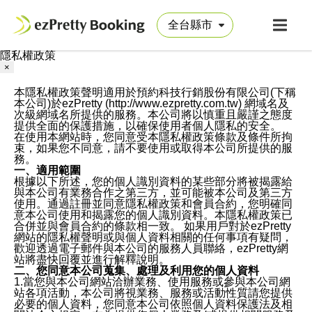
隱私權政策
×
本隱私權政策聲明適用於預約科技行銷股份有限公司(下稱
本公司)於ezPretty (http://www.ezpretty.com.tw) 網域名及
次級網域名所提供的服務。本公司將以慎重且嚴謹之態度
提供全面的保護措施，以確保使用者個人隱私的安全。
在使用本網站時，您同意受本隱私權政策條款及條件所拘
束，如果您不同意，請不要使用或取得本公司所提供的服
務。
一、適用範圍
根據以下所述，您的個人識別資料的某些部分將被揭露給
與本公司有業務合作之第三方，並可能被本公司及第三方
使用。通過註冊並同意隱私權政策和會員合約，您明確同
意本公司使用和揭露您的個人識別資料。本隱私權政策已
合併並與會員合約的條款相一致。 如果用戶對於ezPretty
網站的隱私權聲明或與個人資料相關的任何事項有疑問，
歡迎透過電子郵件與本公司的服務人員聯絡，ezPretty網
站將盡快回覆並進行解釋說明。
二、您同意本公司蒐集、處理及利用您的個人資料
1.當您與本公司網站洽辦業務、使用服務或參與本公司網
站各項活動，本公司將視業務、服務或活動性質請您提供
必要的個人資料，您同意本公司依照個人資料保護法及相