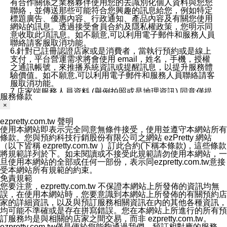
有合作關係之業務夥伴使用您的去識別化個人資料與您您
聯絡，並傳送那些可能符合您興趣的訊息給您，例如特定
標題廣告、優惠內容、行政通知、產品內容及有關您使用
網站的訊息。透過接受會員合約及隱私權政策，您明示同
意收取此項訊息。如不願意,可以利用電子郵件和服務人員
聯絡請客服取消功能。
6.針對已註冊認證店家或是消費者，當執行預約或是線上
支付，平台營運需求將會使用 email，姓名，手機，授權
之通訊帳號，來推播系統資訊或提醒訊息，以提升服務體
驗價值。如不願意,可以利用電子郵件和服務人員聯絡請客
服取消功能。
7.店家端服務人員資料 (舉例拍照或是地理資訊) 同意僅提
服務條款
供所屬店家管理人員可以使用消費者的作品集資料和員工
×
打卡個人圖像行為。本公司及ezPretty平台不會做任何使
用。
ezpretty.com.tw 聲明
三、本公司對您個人資料的揭露
使用本網站即表示完全同意無條件接受，使用並遵守本網站所有
1.基於現有服務平台的監管環境，預約科技保證不會揭露
條款。您與預約科技行銷股份有限公司之網站 ezPretty 網站
任何店家的營運資訊，且預約科技和店家均不能洩露消費
（以下皆稱 ezpretty.com.tw ）訂此合約(下稱本條款)，這些條款
者的個人資料。然而，在某些情況下，本公司可能會因受
將規範詳列於下。如未閱讀或不接受此規範請勿使用本網站，一
政府要求或法律規定，而被迫向政府或第三方提供資料。
旦使用本網站的全部或任何一部份，表示同ezpretty.com.tw意接
第三方也可能非法地攔截或存取傳輸的私人通訊，或會員
受本網站所有規範的約束。
可能濫用或誤用從本公司網站獲得的您的資料。因此，儘
免責規範
管本公司使用企業標準的保護措施來保護您的隱私，本公
您要注意，ezpretty.com.tw 不保證本網站上所發佈的資訊均無
司並未承諾您的個人識別資料或私人通訊將永遠保密。
誤，在使用本網站時，您要意識到本網站上所發佈的有關預約店
2.根據本公司的政策，本公司不會將涉及您的個人識別資
家的詳細資訊，以及與預訂服務相關資訊在內的其他各種資訊，
料出租或出售給第三方。
均可能不準確或是存在拼寫錯誤。您在本網站上所進行的所有預
3. 本公司、所屬集團、關係企業或與其合作行銷之第三方
訂服務均是與相關的店家之間交易，而非 ezpretty.com.tw。
業務合作公司會在您同意之情形下，始得利用您的個人資
ezpretty.com.tw僅是便於您能夠通過我們，預訂相對應的服務。