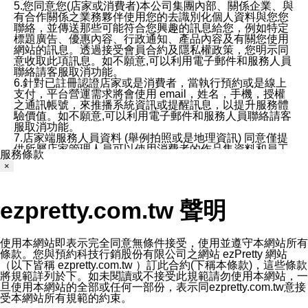
5.您同意您(店家或消費者)本公司集團內部、關係企業、與
有合作關係之業務夥伴使用您的去識別化個人資料與您您
聯絡，並傳送那些可能符合您興趣的訊息給您，例如特定
標題廣告、優惠內容、行政通知、產品內容及有關您使用
網站的訊息。透過接受會員合約及隱私權政策，您明示同
意收取此項訊息。如不願意,可以利用電子郵件和服務人員
聯絡請客服取消功能。
6.針對已註冊認證店家或是消費者，當執行預約或是線上
支付，平台營運需求將會使用 email，姓名，手機，授權
之通訊帳號，來推播系統資訊或提醒訊息，以提升服務體
驗價值。如不願意,可以利用電子郵件和服務人員聯絡請客
服取消功能。
7.店家端服務人員資料 (舉例拍照或是地理資訊) 同意僅提
供所屬店家管理人員可以使用消費者的作品集資料和員工
服務條款
打卡個人圖像行為。本公司及ezPretty平台不會做任何使
×
用。
三、本公司對您個人資料的揭露
1.基於現有服務平台的監管環境，預約科技保證不會揭露
ezpretty.com.tw 聲明
任何店家的營運資訊，且預約科技和店家均不能洩露消費
者的個人資料。然而，在某些情況下，本公司可能會因受
政府要求或法律規定，而被迫向政府或第三方提供資料。
第三方也可能非法地攔截或存取傳輸的私人通訊，或會員
使用本網站即表示完全同意無條件接受，使用並遵守本網站所有
可能濫用或誤用從本公司網站獲得的您的資料。因此，儘
條款。您與預約科技行銷股份有限公司之網站 ezPretty 網站
管本公司使用企業標準的保護措施來保護您的隱私，本公
（以下皆稱 ezpretty.com.tw ）訂此合約(下稱本條款)，這些條款
司並未承諾您的個人識別資料或私人通訊將永遠保密。
將規範詳列於下。如未閱讀或不接受此規範請勿使用本網站，一
2.根據本公司的政策，本公司不會將涉及您的個人識別資
旦使用本網站的全部或任何一部份，表示同ezpretty.com.tw意接
料出租或出售給第三方。
受本網站所有規範的約束。
3. 本公司、所屬集團、關係企業或與其合作行銷之第三方