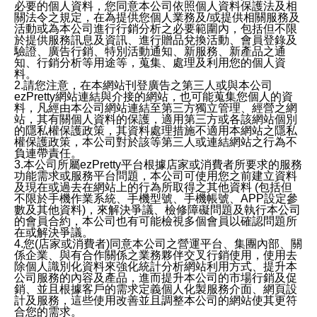
必要的個人資料，您同意本公司依照個人資料保護法及相
關法令之規定，在為提供您個人業務及/或提供相關服務及
活動或為本公司進行行銷分析之必要範圍內，包括但不限
於提供服務訊息及資訊、進行贈品兌換活動、會員登錄及
驗證、廣告行銷、特別活動通知、新服務、新產品之通
知、行銷分析等用途等，蒐集、處理及利用您的個人資
料。
2.請您注意，在本網站刊登廣告之第三人或與本公司
ezPretty網站連結與介接的網站，也可能蒐集您個人的資
料，凡經由本公司網站連結至第三方獨立管理、經營之網
站，其有關個人資料的保護，適用第三方或各該網站個別
的隱私權保護政策，其資料處理措施不適用本網站之隱私
權保護政策，本公司對於該等第三人或連結網站之行為不
負連帶責任。
3.本公司所屬ezPretty平台根據店家或消費者所要求的服務
功能需求或服務平台問題，本公司可使用您之前建立資料
及現在或過去在網站上的行為所取得之其他資料 (包括但
不限於手機作業系統、手機型號、手機帳號、APP設定參
數及其他資料)，來解決爭議、檢修障礙問題及執行本公司
的會員合約，本公司也有可能檢視多個會員以確認問題所
在或解決爭議。
4.您(店家或消費者)同意本公司之營運平台、集團內部、關
係企業、與有合作關係之業務夥伴交叉行銷使用，使用去
除個人識別化資料來強化統計分析網站利用方式、提升本
公司服務的內容及產品，進而提升本公司的市場行銷及促
銷、並且根據客戶的需求定義個人化製服務介面、網頁設
計及服務，這些使用改善並且調整本公司的網站使其更符
合您的需求。