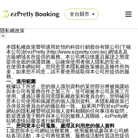
隱私權政策
×
本隱私權政策聲明適用於預約科技行銷股份有限公司(下稱
本公司)於ezPretty (http://www.ezpretty.com.tw) 網域名及
次級網域名所提供的服務。本公司將以慎重且嚴謹之態度
提供全面的保護措施，以確保使用者個人隱私的安全。
在使用本網站時，您同意受本隱私權政策條款及條件所拘
束，如果您不同意，請不要使用或取得本公司所提供的服
務。
一、適用範圍
根據以下所述，您的個人識別資料的某些部分將被揭露給
與本公司有業務合作之第三方，並可能被本公司及第三方
使用。通過註冊並同意隱私權政策和會員合約，您明確同
意本公司使用和揭露您的個人識別資料。本隱私權政策已
合併並與會員合約的條款相一致。 如果用戶對於ezPretty
網站的隱私權聲明或與個人資料相關的任何事項有疑問，
歡迎透過電子郵件與本公司的服務人員聯絡，ezPretty網
站將盡快回覆並進行解釋說明。
二、您同意本公司蒐集、處理及利用您的個人資料
1.當您與本公司網站洽辦業務、使用服務或參與本公司網
站各項活動，本公司將視業務、服務或活動性質請您提供