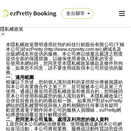
隱私權政策
×
本隱私權政策聲明適用於預約科技行銷股份有限公司(下稱
本公司)於ezPretty (http://www.ezpretty.com.tw) 網域名及
次級網域名所提供的服務。本公司將以慎重且嚴謹之態度
提供全面的保護措施，以確保使用者個人隱私的安全。
在使用本網站時，您同意受本隱私權政策條款及條件所拘
束，如果您不同意，請不要使用或取得本公司所提供的服
務。
一、適用範圍
根據以下所述，您的個人識別資料的某些部分將被揭露給
與本公司有業務合作之第三方，並可能被本公司及第三方
使用。通過註冊並同意隱私權政策和會員合約，您明確同
意本公司使用和揭露您的個人識別資料。本隱私權政策已
合併並與會員合約的條款相一致。 如果用戶對於ezPretty
網站的隱私權聲明或與個人資料相關的任何事項有疑問，
歡迎透過電子郵件與本公司的服務人員聯絡，ezPretty網
站將盡快回覆並進行解釋說明。
二、您同意本公司蒐集、處理及利用您的個人資料
1.當您與本公司網站洽辦業務、使用服務或參與本公司網
站各項活動，本公司將視業務、服務或活動性質請您提供