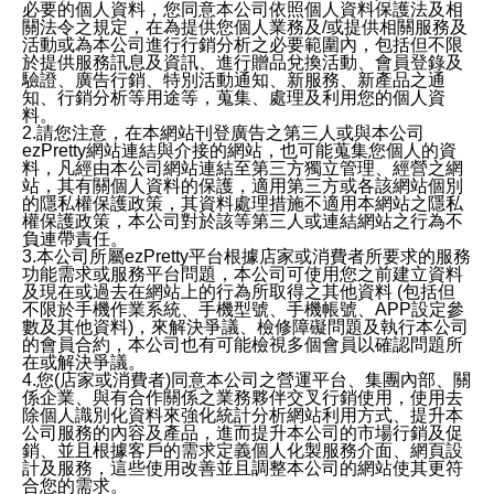
必要的個人資料，您同意本公司依照個人資料保護法及相
關法令之規定，在為提供您個人業務及/或提供相關服務及
活動或為本公司進行行銷分析之必要範圍內，包括但不限
於提供服務訊息及資訊、進行贈品兌換活動、會員登錄及
驗證、廣告行銷、特別活動通知、新服務、新產品之通
知、行銷分析等用途等，蒐集、處理及利用您的個人資
料。
2.請您注意，在本網站刊登廣告之第三人或與本公司
ezPretty網站連結與介接的網站，也可能蒐集您個人的資
料，凡經由本公司網站連結至第三方獨立管理、經營之網
站，其有關個人資料的保護，適用第三方或各該網站個別
的隱私權保護政策，其資料處理措施不適用本網站之隱私
權保護政策，本公司對於該等第三人或連結網站之行為不
負連帶責任。
3.本公司所屬ezPretty平台根據店家或消費者所要求的服務
功能需求或服務平台問題，本公司可使用您之前建立資料
及現在或過去在網站上的行為所取得之其他資料 (包括但
不限於手機作業系統、手機型號、手機帳號、APP設定參
數及其他資料)，來解決爭議、檢修障礙問題及執行本公司
的會員合約，本公司也有可能檢視多個會員以確認問題所
在或解決爭議。
4.您(店家或消費者)同意本公司之營運平台、集團內部、關
係企業、與有合作關係之業務夥伴交叉行銷使用，使用去
除個人識別化資料來強化統計分析網站利用方式、提升本
公司服務的內容及產品，進而提升本公司的市場行銷及促
銷、並且根據客戶的需求定義個人化製服務介面、網頁設
計及服務，這些使用改善並且調整本公司的網站使其更符
合您的需求。