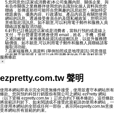
5.您同意您(店家或消費者)本公司集團內部、關係企業、與
有合作關係之業務夥伴使用您的去識別化個人資料與您您
聯絡，並傳送那些可能符合您興趣的訊息給您，例如特定
標題廣告、優惠內容、行政通知、產品內容及有關您使用
網站的訊息。透過接受會員合約及隱私權政策，您明示同
意收取此項訊息。如不願意,可以利用電子郵件和服務人員
聯絡請客服取消功能。
6.針對已註冊認證店家或是消費者，當執行預約或是線上
支付，平台營運需求將會使用 email，姓名，手機，授權
之通訊帳號，來推播系統資訊或提醒訊息，以提升服務體
驗價值。如不願意,可以利用電子郵件和服務人員聯絡請客
服取消功能。
7.店家端服務人員資料 (舉例拍照或是地理資訊) 同意僅提
供所屬店家管理人員可以使用消費者的作品集資料和員工
服務條款
打卡個人圖像行為。本公司及ezPretty平台不會做任何使
×
用。
三、本公司對您個人資料的揭露
1.基於現有服務平台的監管環境，預約科技保證不會揭露
ezpretty.com.tw 聲明
任何店家的營運資訊，且預約科技和店家均不能洩露消費
者的個人資料。然而，在某些情況下，本公司可能會因受
政府要求或法律規定，而被迫向政府或第三方提供資料。
第三方也可能非法地攔截或存取傳輸的私人通訊，或會員
使用本網站即表示完全同意無條件接受，使用並遵守本網站所有
可能濫用或誤用從本公司網站獲得的您的資料。因此，儘
條款。您與預約科技行銷股份有限公司之網站 ezPretty 網站
管本公司使用企業標準的保護措施來保護您的隱私，本公
（以下皆稱 ezpretty.com.tw ）訂此合約(下稱本條款)，這些條款
司並未承諾您的個人識別資料或私人通訊將永遠保密。
將規範詳列於下。如未閱讀或不接受此規範請勿使用本網站，一
2.根據本公司的政策，本公司不會將涉及您的個人識別資
旦使用本網站的全部或任何一部份，表示同ezpretty.com.tw意接
料出租或出售給第三方。
受本網站所有規範的約束。
3. 本公司、所屬集團、關係企業或與其合作行銷之第三方