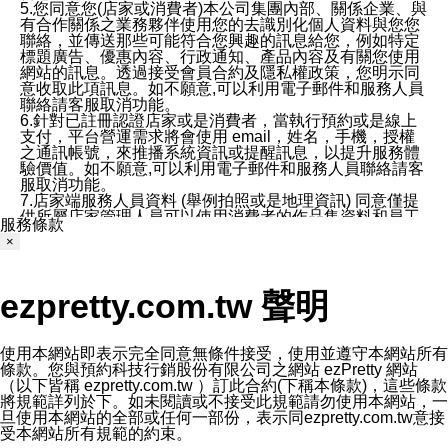
5.您同意您(店家或消費者)本公司集團內部、關係企業、與
有合作關係之業務夥伴使用您的去識別化個人資料與您您
聯絡，並傳送那些可能符合您興趣的訊息給您，例如特定
標題廣告、優惠內容、行政通知、產品內容及有關您使用
網站的訊息。透過接受會員合約及隱私權政策，您明示同
意收取此項訊息。如不願意,可以利用電子郵件和服務人員
聯絡請客服取消功能。
6.針對已註冊認證店家或是消費者，當執行預約或是線上
支付，平台營運需求將會使用 email，姓名，手機，授權
之通訊帳號，來推播系統資訊或提醒訊息，以提升服務體
驗價值。如不願意,可以利用電子郵件和服務人員聯絡請客
服取消功能。
7.店家端服務人員資料 (舉例拍照或是地理資訊) 同意僅提
供所屬店家管理人員可以使用消費者的作品集資料和員工
服務條款
打卡個人圖像行為。本公司及ezPretty平台不會做任何使
×
用。
三、本公司對您個人資料的揭露
1.基於現有服務平台的監管環境，預約科技保證不會揭露
ezpretty.com.tw 聲明
任何店家的營運資訊，且預約科技和店家均不能洩露消費
者的個人資料。然而，在某些情況下，本公司可能會因受
政府要求或法律規定，而被迫向政府或第三方提供資料。
第三方也可能非法地攔截或存取傳輸的私人通訊，或會員
使用本網站即表示完全同意無條件接受，使用並遵守本網站所有
可能濫用或誤用從本公司網站獲得的您的資料。因此，儘
條款。您與預約科技行銷股份有限公司之網站 ezPretty 網站
管本公司使用企業標準的保護措施來保護您的隱私，本公
（以下皆稱 ezpretty.com.tw ）訂此合約(下稱本條款)，這些條款
司並未承諾您的個人識別資料或私人通訊將永遠保密。
將規範詳列於下。如未閱讀或不接受此規範請勿使用本網站，一
2.根據本公司的政策，本公司不會將涉及您的個人識別資
旦使用本網站的全部或任何一部份，表示同ezpretty.com.tw意接
料出租或出售給第三方。
受本網站所有規範的約束。
3. 本公司、所屬集團、關係企業或與其合作行銷之第三方