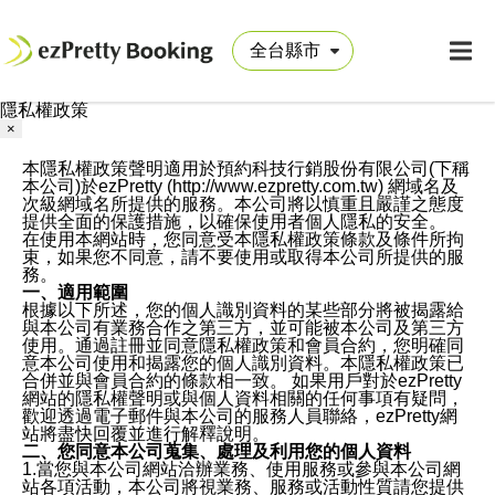
隱私權政策
×
本隱私權政策聲明適用於預約科技行銷股份有限公司(下稱
本公司)於ezPretty (http://www.ezpretty.com.tw) 網域名及
次級網域名所提供的服務。本公司將以慎重且嚴謹之態度
提供全面的保護措施，以確保使用者個人隱私的安全。
在使用本網站時，您同意受本隱私權政策條款及條件所拘
束，如果您不同意，請不要使用或取得本公司所提供的服
務。
一、適用範圍
根據以下所述，您的個人識別資料的某些部分將被揭露給
與本公司有業務合作之第三方，並可能被本公司及第三方
使用。通過註冊並同意隱私權政策和會員合約，您明確同
意本公司使用和揭露您的個人識別資料。本隱私權政策已
合併並與會員合約的條款相一致。 如果用戶對於ezPretty
網站的隱私權聲明或與個人資料相關的任何事項有疑問，
歡迎透過電子郵件與本公司的服務人員聯絡，ezPretty網
站將盡快回覆並進行解釋說明。
二、您同意本公司蒐集、處理及利用您的個人資料
1.當您與本公司網站洽辦業務、使用服務或參與本公司網
站各項活動，本公司將視業務、服務或活動性質請您提供