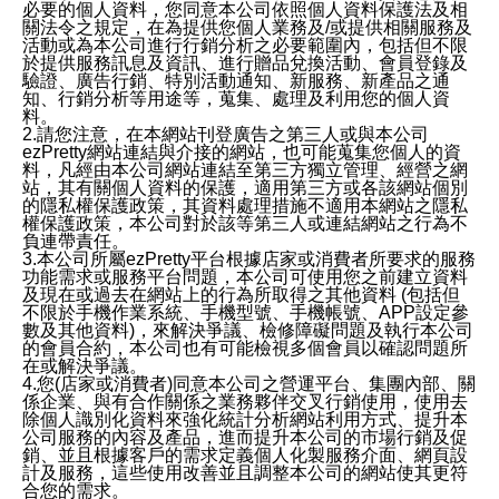
必要的個人資料，您同意本公司依照個人資料保護法及相
關法令之規定，在為提供您個人業務及/或提供相關服務及
活動或為本公司進行行銷分析之必要範圍內，包括但不限
於提供服務訊息及資訊、進行贈品兌換活動、會員登錄及
驗證、廣告行銷、特別活動通知、新服務、新產品之通
知、行銷分析等用途等，蒐集、處理及利用您的個人資
料。
2.請您注意，在本網站刊登廣告之第三人或與本公司
ezPretty網站連結與介接的網站，也可能蒐集您個人的資
料，凡經由本公司網站連結至第三方獨立管理、經營之網
站，其有關個人資料的保護，適用第三方或各該網站個別
的隱私權保護政策，其資料處理措施不適用本網站之隱私
權保護政策，本公司對於該等第三人或連結網站之行為不
負連帶責任。
3.本公司所屬ezPretty平台根據店家或消費者所要求的服務
功能需求或服務平台問題，本公司可使用您之前建立資料
及現在或過去在網站上的行為所取得之其他資料 (包括但
不限於手機作業系統、手機型號、手機帳號、APP設定參
數及其他資料)，來解決爭議、檢修障礙問題及執行本公司
的會員合約，本公司也有可能檢視多個會員以確認問題所
在或解決爭議。
4.您(店家或消費者)同意本公司之營運平台、集團內部、關
係企業、與有合作關係之業務夥伴交叉行銷使用，使用去
除個人識別化資料來強化統計分析網站利用方式、提升本
公司服務的內容及產品，進而提升本公司的市場行銷及促
銷、並且根據客戶的需求定義個人化製服務介面、網頁設
計及服務，這些使用改善並且調整本公司的網站使其更符
合您的需求。