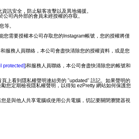
強化資訊安全，防止駭客攻擊以及異地備援。
免於公司內外部的會員未經授權的存取。
訊息等。
用此功能您需要授權本公司存取您的Instagram帳號，您的授權將僅
透過電子郵件和服務人員聯絡，本公司會盡快清除您的授權資料，或是您
。
l protected]
)和服務人員聯絡，本公司會盡快清除您的帳號和
上看到隱私權聲明連結旁的 "updated" 註記。如果聲明的
期檢視隱私權聲明，以得知 ezPretty 網站如何保護您
若您是與他人共享電腦或使用公共電腦，切記要關閉瀏覽器視
依照該資料或電子郵件所指示之方法、說明或功能連結，隨時
者，將可收到通知型訊息。