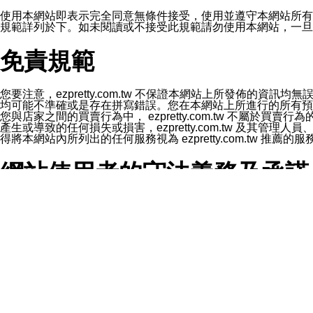
1.LINE 帳號設定的電話號碼與本公司/本服務所傳來的電話
2.該 LINE 帳號已在 LINE APP 設定中，同意接收通知型訊
使用本網站即表示完全同意無條件接受，使用並遵守本網站所有條款。您與
3.LINE 帳號未封鎖傳送訊息之 LINE 官方帳號。
規範詳列於下。如未閱讀或不接受此規範請勿使用本網站，一旦使用本
欲變更通知型訊息的設定，操作如下：
1.點選「主頁」＞「設定」
免責規範
2.點選「隱私設定」
3.點選「提供使用資料」
4.點選「LINE通知型訊息」
5.開關「接收LINE通知型訊息」
您要注意，ezpretty.com.tw 不保證本網站上所發佈
❗️關閉「接收通知型訊息」後，將不會接收到來自任何企業
均可能不準確或是存在拼寫錯誤。您在本網站上所進行的所有預訂服務均是與
您與店家之間的買賣行為中， ezpretty.com.tw 不
產生或導致的任何損失或損害，ezpretty.com.tw 及其管理
得將本網站內所列出的任何服務視為 ezpretty.com.tw 推
網站使用者的守法義務及承諾
本條款構成您與 ezPretty 間之有效契約。 本條款中如
年齡和責任
你向 ezpretty.com.tw您確認您已經達到使用本網站
網站時所產生的交易責任。