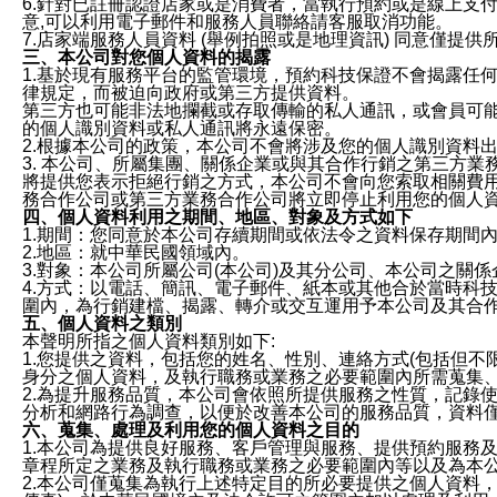
6.針對已註冊認證店家或是消費者，當執行預約或是線上支付
意,可以利用電子郵件和服務人員聯絡請客服取消功能。
7.店家端服務人員資料 (舉例拍照或是地理資訊) 同意僅提
三、本公司對您個人資料的揭露
1.基於現有服務平台的監管環境，預約科技保證不會揭露任
律規定，而被迫向政府或第三方提供資料。
第三方也可能非法地攔截或存取傳輸的私人通訊，或會員可
的個人識別資料或私人通訊將永遠保密。
2.根據本公司的政策，本公司不會將涉及您的個人識別資料
3. 本公司、所屬集團、關係企業或與其合作行銷之第三方
將提供您表示拒絕行銷之方式，本公司不會向您索取相關費
務合作公司或第三方業務合作公司將立即停止利用您的個人
四、個人資料利用之期間、地區、對象及方式如下
1.期間：您同意於本公司存續期間或依法令之資料保存期間
2.地區：就中華民國領域內。
3.對象：本公司所屬公司(本公司)及其分公司、本公司之關
4.方式：以電話、簡訊、電子郵件、紙本或其他合於當時科
圍內，為行銷建檔、揭露、轉介或交互運用予本公司及其合
五、個人資料之類別
本聲明所指之個人資料類別如下:
1.您提供之資料，包括您的姓名、性別、連絡方式(包括但不
身分之個人資料，及執行職務或業務之必要範圍內所需蒐集
2.為提升服務品質，本公司會依照所提供服務之性質，記錄
分析和網路行為調查，以便於改善本公司的服務品質，資料
六、蒐集、處理及利用您的個人資料之目的
1.本公司為提供良好服務、客戶管理與服務、提供預約服務
章程所定之業務及執行職務或業務之必要範圍內等以及為本
2.本公司僅蒐集為執行上述特定目的所必要提供之個人資料