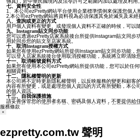
傳真)，於中華民國境內及法令許可之範圍內加以處理及利用
七、資料安全性
1、本公司ezPretty網站平台使用企業標準慣例來保護
2.本公司ezPretty網站將資料視為必須保護其免於滅
八、查詢或更正的方式
用戶個人資料有變更、或發現個人資料不正確的時候，可以隨時
九、Instagram貼文同步功能
您可以透過ezPretty店家系統後台所提供Instagram貼文同
用於同步您的貼文至店家系統。
十、取消Instagram授權方式
如果您有使用ezPretty網站所提供Instagram貼文同
可以登入店家系統後台使用取消授權功能，系統將立即清除您的
十一、取消帳號資料方式
如果您有使用本公司ezPretty網站所提供功能，您可以於任何
相關資料。
十二、隱私權聲明的更新
本公司將不定時更新隱私權聲明，以反映服務的變更和顧客的意見反
內容有所變更，或是處理您個人資訊的方式有所變動，本公司一
的個人資訊。
十三、自我保護措施
請妥善保管您的使用者名稱、密碼及個人資料，不要提供給
窗，以防止他人讀取您的個人資料、信件或進入所機關管理
服務條款
十四、傳送宣傳本站資訊或電子郵件之政策
×
您同意本公司網站，透過您所提供的郵件地址與您取得聯絡
停止接收這些資料或電子郵件。
十五、訊息通知
ezpretty.com.tw 聲明
本公司/本服務將以通知型訊息傳送重要訊息給您。即使未加
本公司/本服務傳送之通知型訊息以對您有效且重要的訊息為