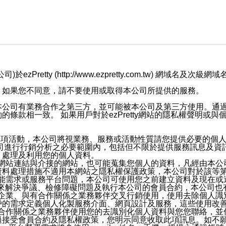
retty (http://www.ezpretty.com.tw) 網
，如果您不同意，請不要使用或取得本公司所提供的服務。
本公司有業務合作之第三方，並可能被本公司及第三方使用。通
條款相一致。 如果用戶對於ezPretty網站的隱私權聲明或
各項活動，本公司將視業務、服務或活動性質請您提供必要的個
公司進行行銷分析之必要範圍內，包括但不限於提供服務訊息及資
、處理及利用您的個人資料。
etty網站連結與介接的網站，也可能蒐集您個人的資料，凡經由
資料處理措施不適用本網站之隱私權保護政策，本公司對於該等
服務功能需求或服務平台問題，本公司可使用您之前建立資料及現在
，來解決爭議、檢修障礙問題及執行本公司的會員合約，本公司
關係企業、與有合作關係之業務夥伴交叉行銷使用，使用去除個人
戶的需求定義個人化製服務介面、網頁設計及服務，這些使用改
與有合作關係之業務夥伴使用您的去識別化個人資料與您您聯絡，
接受會員合約及隱私權政策，您明示同意收取此項訊息。如不願