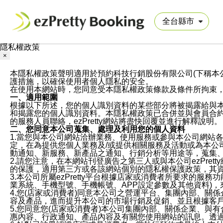
隱私權政策
×
本隱私權政策聲明適用於預約科技行銷股份有限公司(下稱本公司)於ezP
護措施，以確保使用者個人隱私的安全。
在使用本網站時，您同意受本隱私權政策條款及條件所拘束
一、適用範圍
根據以下所述，您的個人識別資料的某些部分將被揭露給與
和揭露您的個人識別資料。本隱私權政策已合併並與會員合約的
的服務人員聯絡，ezPretty網站將盡快回覆並進行解釋說明。
二、您同意本公司蒐集、處理及利用您的個人資料
1.當您與本公司網站洽辦業務、使用服務或參與本公司網站
定，在為提供您個人業務及/或提供相關服務及活動或為本
動通知、新服務、新產品之通知、行銷分析等用途等，蒐集
2.請您注意，在本網站刊登廣告之第三人或與本公司ezPr
的保護，適用第三方或各該網站個別的隱私權保護政策，其
3.本公司所屬ezPretty平台根據店家或消費者所要求的
業系統、手機型號、手機帳號、APP設定參數及其他資料)
4.您(店家或消費者)同意本公司之營運平台、集團內部、
容及產品，進而提升本公司的市場行銷及促銷、並且根據客
5.您同意您(店家或消費者)本公司集團內部、關係企業、
惠內容、行政通知、產品內容及有關您使用網站的訊息。透過