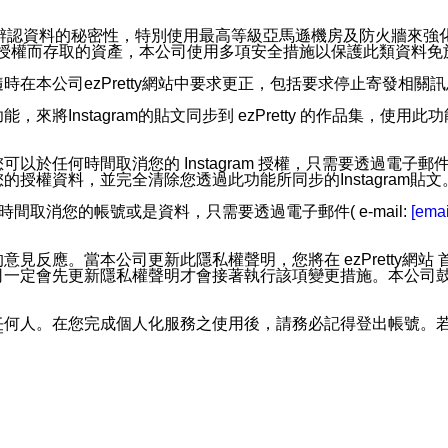
。
您個人辨認資料的秘密性，特別使用最高等級亞馬遜機房及防火牆來
失及未經授權而存取的資產，本公司使用多項安全措施以保護此類資料
在本公司ezPretty網站中要求更正，包括要求停止寄發相關
步功能，來將Instagram的貼文同步到 ezPretty 的作品集，使
步功能，您可以於任何時間取消您的 Instagram 授權，只需要
授權資料，並完全清除您透過此功能所同步的Instagram貼文
時間取消您的帳號或是資料，只需要透過電子郵件( e-mail:
[emai
應。當本公司更新此隱私權聲明，您將在 ezPretty網站 首頁
定會先更新隱私權聲明才會接著執行該項變更措施。本公司鼓勵您定
任何人。在您完成個人化服務之使用後，請務必記得登出帳號。
區。
並傳送或宣傳本網站各項服務之資料或電子郵件供您參考。您能
入本公司/本服務好友，您仍可接收到通知型訊息。
限，以廣告或其他目的的訊息皆不會被傳送。滿足以下三個條件