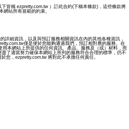
ezpretty.com.tw ）訂此合約(下稱本條款)，這些條款將
接受本網站所有規範的約束。
約店家的詳細資訊，以及與預訂服務相關資訊在內的其他各種資訊，
etty.com.tw僅是便於您能夠通過我們，預訂相對應的服務。在
對於因為使用本網站上所提供的任何資訊、產品、服務及（或）材料，而
m.tw 已經盡了適當努力確保本網站上所列的服務符合合理的標準，仍不
ezpretty.com.tw 將對此不承擔任何責任。
均應依誠實信用、平等互惠原則，共商解決之道。
力的法律責任。您理解使用本網站時及他人使用您的登錄資訊使用本