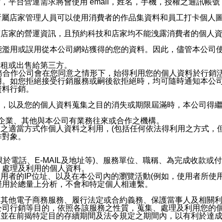
，平台營運需求將會使用 email，姓名，手機，授權之通訊
供所屬店家管理人員可以使用消費者的作品集資料和員工打卡個人圖像
何店家的營運資訊，且預約科技和店家均不能洩露消費者的個人
能濫用或誤用從本公司網站獲得的您的資料。因此，儘管本公司
出租或出售給第三方。
業務合作公司會在您同意之情形下，始得利用您的個人資料於行銷
用。如您拒絕接受行銷服務或嗣後欲拒絕時，均可隨時通知本公
資料行銷。
內，以及您的個人資料蒐集之目的消失或期限屆滿時，本公司得
係企業、其他與本公司有業務往來或合作之機構。
技之適當方式作個人資料之利用，(包括任何依法得利用之方式，
作對象。
限於電話、E-MAIL及地址等)、服務單位、職稱、為完成收款
、處理及利用的個人資料。
使用者的IP位址、以及在本公司內的瀏覽活動(例如，使用者所使
僅用於總量上分析，不會和特定個人相連繫。
及其他電子商務服務、履行法定或合約義務、保護當事人及相關
公司行銷等目的，依照各該服務之性質，蒐集、處理及利用您的
，並在前揭特定目的存續期間及法令規定之期間內，以有利於達成