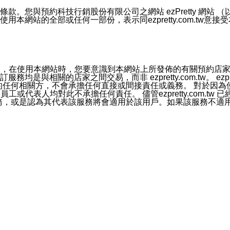
號碼比對相符。
息。
預約科技行銷股份有限公司之網站 ezPretty 網站 （以下皆稱 
網站的全部或任何一部份，表示同ezpretty.com.tw意
的資訊均無誤，在使用本網站時，您要意識到本網站上所發佈的有關預
官方帳號或認證官方帳號的通知型訊息。
相關的店家之間交易，而非 ezpretty.com.tw。 ezpr
屬於買賣行為的任何相關方，不會承擔任何直接或間接責任或義務。 
人員、員工或代表人均對此不承擔任何責任。 儘管ezpretty.co
薦的服務，或是認為其代表該服務將會適用於該用戶。如果該服務不適用於您，
有一部無效時，不影響其他條款之效力。 本條款如有未盡之處，雙方
的合法年齡。可以針對您在使用本網站時產生的任何責任，形成有約束