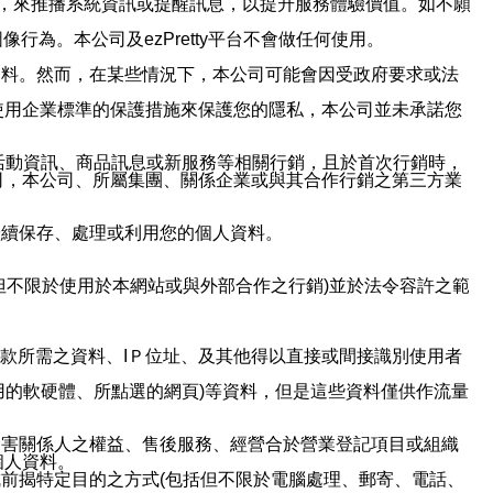
帳號，來推播系統資訊或提醒訊息，以提升服務體驗價值。如不願
行為。本公司及ezPretty平台不會做任何使用。
資料。然而，在某些情況下，本公司可能會因受政府要求或法
使用企業標準的保護措施來保護您的隱私，本公司並未承諾您
活動資訊、商品訊息或新服務等相關行銷，且於首次行銷時，
司，本公司、所屬集團、關係企業或與其合作行銷之第三方業
繼續保存、處理或利用您的個人資料。
但不限於使用於本網站或與外部合作之行銷)並於法令容許之範
或付款所需之資料、IＰ位址、及其他得以直接或間接識別使用者
用的軟硬體、所點選的網頁)等資料，但是這些資料僅供作流量
利害關係人之權益、售後服務、經營合於營業登記項目或組織
個人資料。
前揭特定目的之方式(包括但不限於電腦處理、郵寄、電話、