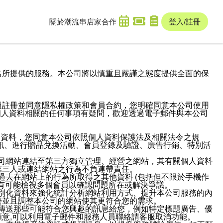
關於潮流串
店家合作
登入/註冊
域名及次級網域名所提供的服務。本公司將以慎重且嚴謹之態度提供全面的保
過註冊並同意隱私權政策和會員合約，您明確同意本公司使用
與個人資料相關的任何事項有疑問，歡迎透過電子郵件與本公司
人資料，您同意本公司依照個人資料保護法及相關法令之規
訊、進行贈品兌換活動、會員登錄及驗證、廣告行銷、特別活
本公司網站連結至第三方獨立管理、經營之網站，其有關個人資料
第三人或連結網站之行為不負連帶責任。
或過去在網站上的行為所取得之其他資料 (包括但不限於手機作
也有可能檢視多個會員以確認問題所在或解決爭議。
識別化資料來強化統計分析網站利用方式、提升本公司服務的內
善並且調整本公司的網站使其更符合您的需求。
並傳送那些可能符合您興趣的訊息給您，例如特定標題廣告、優
意,可以利用電子郵件和服務人員聯絡請客服取消功能。