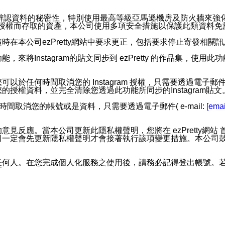
。
您個人辨認資料的秘密性，特別使用最高等級亞馬遜機房及防火牆來
失及未經授權而存取的資產，本公司使用多項安全措施以保護此類資料
在本公司ezPretty網站中要求更正，包括要求停止寄發相關
步功能，來將Instagram的貼文同步到 ezPretty 的作品集，使
步功能，您可以於任何時間取消您的 Instagram 授權，只需要
授權資料，並完全清除您透過此功能所同步的Instagram貼文
時間取消您的帳號或是資料，只需要透過電子郵件( e-mail:
[emai
應。當本公司更新此隱私權聲明，您將在 ezPretty網站 首頁
定會先更新隱私權聲明才會接著執行該項變更措施。本公司鼓勵您定
任何人。在您完成個人化服務之使用後，請務必記得登出帳號。
區。
並傳送或宣傳本網站各項服務之資料或電子郵件供您參考。您能
入本公司/本服務好友，您仍可接收到通知型訊息。
限，以廣告或其他目的的訊息皆不會被傳送。滿足以下三個條件