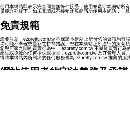
1.LINE 帳號設定的電話號碼與本公司/本服務所傳來的電話
2.該 LINE 帳號已在 LINE APP 設定中，同意接收通知型訊
使用本網站即表示完全同意無條件接受，使用並遵守本網站所有條款。您與
3.LINE 帳號未封鎖傳送訊息之 LINE 官方帳號。
規範詳列於下。如未閱讀或不接受此規範請勿使用本網站，一旦使用本
欲變更通知型訊息的設定，操作如下：
1.點選「主頁」＞「設定」
免責規範
2.點選「隱私設定」
3.點選「提供使用資料」
4.點選「LINE通知型訊息」
5.開關「接收LINE通知型訊息」
您要注意，ezpretty.com.tw 不保證本網站上所發佈
❗️關閉「接收通知型訊息」後，將不會接收到來自任何企業
均可能不準確或是存在拼寫錯誤。您在本網站上所進行的所有預訂服務均是與
您與店家之間的買賣行為中， ezpretty.com.tw 不
產生或導致的任何損失或損害，ezpretty.com.tw 及其管理
得將本網站內所列出的任何服務視為 ezpretty.com.tw 推
網站使用者的守法義務及承諾
本條款構成您與 ezPretty 間之有效契約。 本條款中如
年齡和責任
你向 ezpretty.com.tw您確認您已經達到使用本網站
網站時所產生的交易責任。