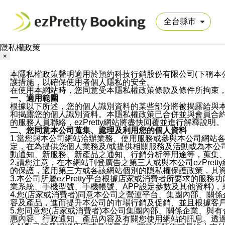
隱私權政策
×
本隱私權政策聲明適用於預約科技行銷股份有限公司(下稱本公司)於ezP
護措施，以確保使用者個人隱私的安全。
在使用本網站時，您同意受本隱私權政策條款及條件所拘束
一、適用範圍
根據以下所述，您的個人識別資料的某些部分將被揭露給與
和揭露您的個人識別資料。本隱私權政策已合併並與會員合約的
的服務人員聯絡，ezPretty網站將盡快回覆並進行解釋說明。
二、您同意本公司蒐集、處理及利用您的個人資料
1.當您與本公司網站洽辦業務、使用服務或參與本公司網站
定，在為提供您個人業務及/或提供相關服務及活動或為本
動通知、新服務、新產品之通知、行銷分析等用途等，蒐集
2.請您注意，在本網站刊登廣告之第三人或與本公司ezPr
的保護，適用第三方或各該網站個別的隱私權保護政策，其
3.本公司所屬ezPretty平台根據店家或消費者所要求的
業系統、手機型號、手機帳號、APP設定參數及其他資料)
4.您(店家或消費者)同意本公司之營運平台、集團內部、
容及產品，進而提升本公司的市場行銷及促銷、並且根據客
5.您同意您(店家或消費者)本公司集團內部、關係企業、
惠內容、行政通知、產品內容及有關您使用網站的訊息。透過