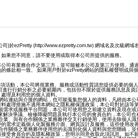
retty (http://www.ezpretty.com.tw) 網
，如果您不同意，請不要使用或取得本公司所提供的服務。
本公司有業務合作之第三方，並可能被本公司及第三方使用。通
條款相一致。 如果用戶對於ezPretty網站的隱私權聲明或
各項活動，本公司將視業務、服務或活動性質請您提供必要的個
公司進行行銷分析之必要範圍內，包括但不限於提供服務訊息及資
、處理及利用您的個人資料。
etty網站連結與介接的網站，也可能蒐集您個人的資料，凡經由
資料處理措施不適用本網站之隱私權保護政策，本公司對於該等
服務功能需求或服務平台問題，本公司可使用您之前建立資料及現在
，來解決爭議、檢修障礙問題及執行本公司的會員合約，本公司
關係企業、與有合作關係之業務夥伴交叉行銷使用，使用去除個人
戶的需求定義個人化製服務介面、網頁設計及服務，這些使用改
與有合作關係之業務夥伴使用您的去識別化個人資料與您您聯絡，
接受會員合約及隱私權政策，您明示同意收取此項訊息。如不願