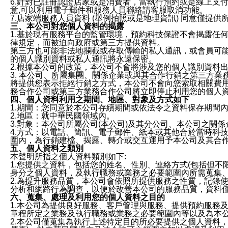
6.針對已註冊認證店家或是消費者，當執行預約或是線上支付
意,可以利用電子郵件和服務人員聯絡請客服取消功能。
7.店家端服務人員資料 (舉例拍照或是地理資訊) 同意僅提
三、本公司對您個人資料的揭露
1.基於現有服務平台的監管環境，預約科技保證不會揭露任
律規定，而被迫向政府或第三方提供資料。
第三方也可能非法地攔截或存取傳輸的私人通訊，或會員可
的個人識別資料或私人通訊將永遠保密。
2.根據本公司的政策，本公司不會將涉及您的個人識別資料
3. 本公司、所屬集團、關係企業或與其合作行銷之第三方
將提供您表示拒絕行銷之方式，本公司不會向您索取相關費
務合作公司或第三方業務合作公司將立即停止利用您的個人
四、個人資料利用之期間、地區、對象及方式如下
1.期間：您同意於本公司存續期間或依法令之資料保存期間
2.地區：就中華民國領域內。
3.對象：本公司所屬公司(本公司)及其分公司、本公司之關
4.方式：以電話、簡訊、電子郵件、紙本或其他合於當時科
圍內，為行銷建檔、揭露、轉介或交互運用予本公司及其合
五、個人資料之類別
本聲明所指之個人資料類別如下:
1.您提供之資料，包括您的姓名、性別、連絡方式(包括但不
身分之個人資料，及執行職務或業務之必要範圍內所需蒐集
2.為提升服務品質，本公司會依照所提供服務之性質，記錄
分析和網路行為調查，以便於改善本公司的服務品質，資料
六、蒐集、處理及利用您的個人資料之目的
1.本公司為提供良好服務、客戶管理與服務、提供預約服務
章程所定之業務及執行職務或業務之必要範圍內等以及為本
2.本公司僅蒐集為執行上述特定目的所必要提供之個人資料