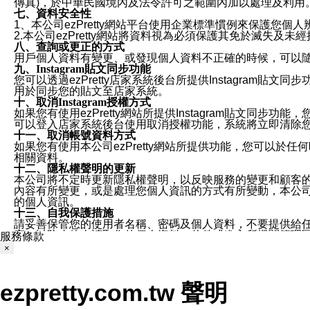
傳真)，於中華民國境內及法令許可之範圍內加以處理及利用
七、資料安全性
1、本公司ezPretty網站平台使用企業標準慣例來保護
2.本公司ezPretty網站將資料視為必須保護其免於滅
八、查詢或更正的方式
用戶個人資料有變更、或發現個人資料不正確的時候，可以隨時
九、Instagram貼文同步功能
您可以透過ezPretty店家系統後台所提供Instagram貼文同
用於同步您的貼文至店家系統。
十、取消Instagram授權方式
如果您有使用ezPretty網站所提供Instagram貼文同
可以登入店家系統後台使用取消授權功能，系統將立即清除您的
十一、取消帳號資料方式
如果您有使用本公司ezPretty網站所提供功能，您可以於任何
相關資料。
十二、隱私權聲明的更新
本公司將不定時更新隱私權聲明，以反映服務的變更和顧客的意見反
內容有所變更，或是處理您個人資訊的方式有所變動，本公司一
的個人資訊。
十三、自我保護措施
請妥善保管您的使用者名稱、密碼及個人資料，不要提供給
窗，以防止他人讀取您的個人資料、信件或進入所機關管理
服務條款
十四、傳送宣傳本站資訊或電子郵件之政策
×
您同意本公司網站，透過您所提供的郵件地址與您取得聯絡
停止接收這些資料或電子郵件。
十五、訊息通知
ezpretty.com.tw 聲明
本公司/本服務將以通知型訊息傳送重要訊息給您。即使未加
本公司/本服務傳送之通知型訊息以對您有效且重要的訊息為