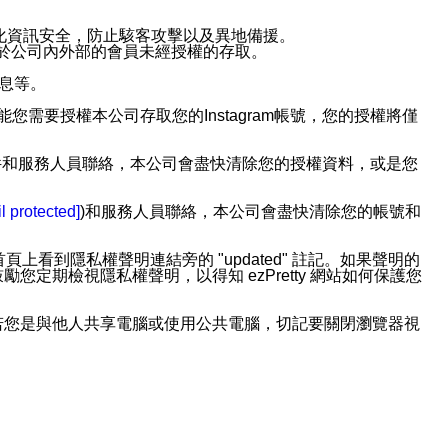
強化資訊安全，防止駭客攻擊以及異地備援。
免於公司內外部的會員未經授權的存取。
訊息等。
用此功能您需要授權本公司存取您的Instagram帳號，您的授權將僅
透過電子郵件和服務人員聯絡，本公司會盡快清除您的授權資料，或是您
。
l protected]
)和服務人員聯絡，本公司會盡快清除您的帳號和
上看到隱私權聲明連結旁的 "updated" 註記。如果聲明的
期檢視隱私權聲明，以得知 ezPretty 網站如何保護您
若您是與他人共享電腦或使用公共電腦，切記要關閉瀏覽器視
依照該資料或電子郵件所指示之方法、說明或功能連結，隨時
者，將可收到通知型訊息。