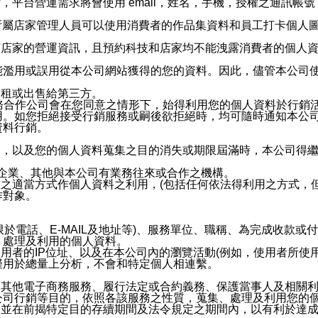
，平台營運需求將會使用 email，姓名，手機，授權之通訊
供所屬店家管理人員可以使用消費者的作品集資料和員工打卡個人圖像
何店家的營運資訊，且預約科技和店家均不能洩露消費者的個人
能濫用或誤用從本公司網站獲得的您的資料。因此，儘管本公司
出租或出售給第三方。
業務合作公司會在您同意之情形下，始得利用您的個人資料於行銷
用。如您拒絕接受行銷服務或嗣後欲拒絕時，均可隨時通知本公
資料行銷。
內，以及您的個人資料蒐集之目的消失或期限屆滿時，本公司得
係企業、其他與本公司有業務往來或合作之機構。
技之適當方式作個人資料之利用，(包括任何依法得利用之方式，
作對象。
限於電話、E-MAIL及地址等)、服務單位、職稱、為完成收款
、處理及利用的個人資料。
使用者的IP位址、以及在本公司內的瀏覽活動(例如，使用者所使
僅用於總量上分析，不會和特定個人相連繫。
及其他電子商務服務、履行法定或合約義務、保護當事人及相關
公司行銷等目的，依照各該服務之性質，蒐集、處理及利用您的
，並在前揭特定目的存續期間及法令規定之期間內，以有利於達成