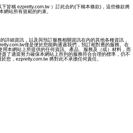
ezpretty.com.tw ）訂此合約(下稱本條款)，這些條款將
接受本網站所有規範的約束。
約店家的詳細資訊，以及與預訂服務相關資訊在內的其他各種資訊，
etty.com.tw僅是便於您能夠通過我們，預訂相對應的服務。在
對於因為使用本網站上所提供的任何資訊、產品、服務及（或）材料，而
m.tw 已經盡了適當努力確保本網站上所列的服務符合合理的標準，仍不
ezpretty.com.tw 將對此不承擔任何責任。
均應依誠實信用、平等互惠原則，共商解決之道。
力的法律責任。您理解使用本網站時及他人使用您的登錄資訊使用本