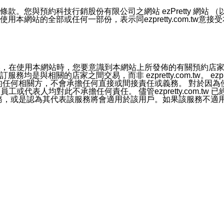
號碼比對相符。
息。
預約科技行銷股份有限公司之網站 ezPretty 網站 （以下皆稱 
網站的全部或任何一部份，表示同ezpretty.com.tw意
的資訊均無誤，在使用本網站時，您要意識到本網站上所發佈的有關預
官方帳號或認證官方帳號的通知型訊息。
相關的店家之間交易，而非 ezpretty.com.tw。 ezpr
屬於買賣行為的任何相關方，不會承擔任何直接或間接責任或義務。 
人員、員工或代表人均對此不承擔任何責任。 儘管ezpretty.co
薦的服務，或是認為其代表該服務將會適用於該用戶。如果該服務不適用於您，
有一部無效時，不影響其他條款之效力。 本條款如有未盡之處，雙方
的合法年齡。可以針對您在使用本網站時產生的任何責任，形成有約束