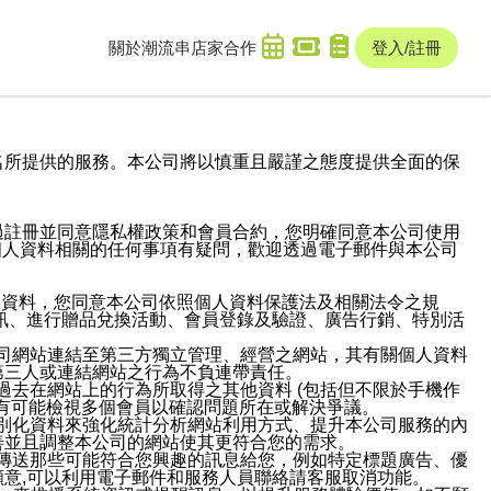
關於潮流串
店家合作
登入/註冊
域名及次級網域名所提供的服務。本公司將以慎重且嚴謹之態度提供全面的保
過註冊並同意隱私權政策和會員合約，您明確同意本公司使用
與個人資料相關的任何事項有疑問，歡迎透過電子郵件與本公司
人資料，您同意本公司依照個人資料保護法及相關法令之規
訊、進行贈品兌換活動、會員登錄及驗證、廣告行銷、特別活
本公司網站連結至第三方獨立管理、經營之網站，其有關個人資料
第三人或連結網站之行為不負連帶責任。
或過去在網站上的行為所取得之其他資料 (包括但不限於手機作
也有可能檢視多個會員以確認問題所在或解決爭議。
識別化資料來強化統計分析網站利用方式、提升本公司服務的內
善並且調整本公司的網站使其更符合您的需求。
並傳送那些可能符合您興趣的訊息給您，例如特定標題廣告、優
意,可以利用電子郵件和服務人員聯絡請客服取消功能。