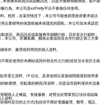
帳號，來推播系統資訊或提醒訊息，以提升服務體驗價值。如不願
行為。本公司及ezPretty平台不會做任何使用。
資料。然而，在某些情況下，本公司可能會因受政府要求或法
使用企業標準的保護措施來保護您的隱私，本公司並未承諾您
活動資訊、商品訊息或新服務等相關行銷，且於首次行銷時，
司，本公司、所屬集團、關係企業或與其合作行銷之第三方業
繼續保存、處理或利用您的個人資料。
但不限於使用於本網站或與外部合作之行銷)並於法令容許之範
或付款所需之資料、IＰ位址、及其他得以直接或間接識別使用者
用的軟硬體、所點選的網頁)等資料，但是這些資料僅供作流量
利害關係人之權益、售後服務、經營合於營業登記項目或組織
個人資料。
前揭特定目的之方式(包括但不限於電腦處理、郵寄、電話、