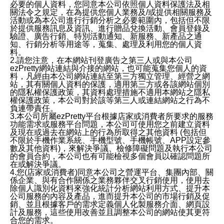
必要的個人資料，您同意本公司依照個人資料保護法及相
關法令之規定，在為提供您個人業務及/或提供相關服務及
活動或為本公司進行行銷分析之必要範圍內，包括但不限
於提供服務訊息及資訊、進行贈品兌換活動、會員登錄及
驗證、廣告行銷、特別活動通知、新服務、新產品之通
知、行銷分析等用途等，蒐集、處理及利用您的個人資
料。
2.請您注意，在本網站刊登廣告之第三人或與本公司
ezPretty網站連結與介接的網站，也可能蒐集您個人的資
料，凡經由本公司網站連結至第三方獨立管理、經營之網
站，其有關個人資料的保護，適用第三方或各該網站個別
的隱私權保護政策，其資料處理措施不適用本網站之隱私
權保護政策，本公司對於該等第三人或連結網站之行為不
負連帶責任。
3.本公司所屬ezPretty平台根據店家或消費者所要求的服務
功能需求或服務平台問題，本公司可使用您之前建立資料
及現在或過去在網站上的行為所取得之其他資料 (包括但
不限於手機作業系統、手機型號、手機帳號、APP設定參
數及其他資料)，來解決爭議、檢修障礙問題及執行本公司
的會員合約，本公司也有可能檢視多個會員以確認問題所
在或解決爭議。
4.您(店家或消費者)同意本公司之營運平台、集團內部、關
係企業、與有合作關係之業務夥伴交叉行銷使用，使用去
除個人識別化資料來強化統計分析網站利用方式、提升本
公司服務的內容及產品，進而提升本公司的市場行銷及促
銷、並且根據客戶的需求定義個人化製服務介面、網頁設
計及服務，這些使用改善並且調整本公司的網站使其更符
合您的需求。