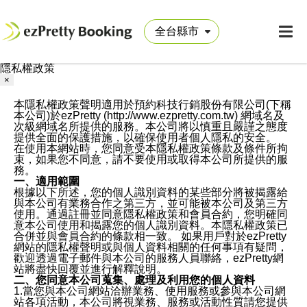
隱私權政策
×
本隱私權政策聲明適用於預約科技行銷股份有限公司(下稱
本公司)於ezPretty (http://www.ezpretty.com.tw) 網域名及
次級網域名所提供的服務。本公司將以慎重且嚴謹之態度
提供全面的保護措施，以確保使用者個人隱私的安全。
在使用本網站時，您同意受本隱私權政策條款及條件所拘
束，如果您不同意，請不要使用或取得本公司所提供的服
務。
一、適用範圍
根據以下所述，您的個人識別資料的某些部分將被揭露給
與本公司有業務合作之第三方，並可能被本公司及第三方
使用。通過註冊並同意隱私權政策和會員合約，您明確同
意本公司使用和揭露您的個人識別資料。本隱私權政策已
合併並與會員合約的條款相一致。 如果用戶對於ezPretty
網站的隱私權聲明或與個人資料相關的任何事項有疑問，
歡迎透過電子郵件與本公司的服務人員聯絡，ezPretty網
站將盡快回覆並進行解釋說明。
二、您同意本公司蒐集、處理及利用您的個人資料
1.當您與本公司網站洽辦業務、使用服務或參與本公司網
站各項活動，本公司將視業務、服務或活動性質請您提供