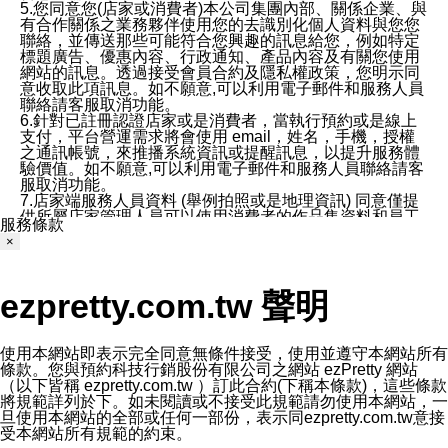
5.您同意您(店家或消費者)本公司集團內部、關係企業、與
有合作關係之業務夥伴使用您的去識別化個人資料與您您
聯絡，並傳送那些可能符合您興趣的訊息給您，例如特定
標題廣告、優惠內容、行政通知、產品內容及有關您使用
網站的訊息。透過接受會員合約及隱私權政策，您明示同
意收取此項訊息。如不願意,可以利用電子郵件和服務人員
聯絡請客服取消功能。
6.針對已註冊認證店家或是消費者，當執行預約或是線上
支付，平台營運需求將會使用 email，姓名，手機，授權
之通訊帳號，來推播系統資訊或提醒訊息，以提升服務體
驗價值。如不願意,可以利用電子郵件和服務人員聯絡請客
服取消功能。
7.店家端服務人員資料 (舉例拍照或是地理資訊) 同意僅提
供所屬店家管理人員可以使用消費者的作品集資料和員工
服務條款
打卡個人圖像行為。本公司及ezPretty平台不會做任何使
×
用。
三、本公司對您個人資料的揭露
1.基於現有服務平台的監管環境，預約科技保證不會揭露
ezpretty.com.tw 聲明
任何店家的營運資訊，且預約科技和店家均不能洩露消費
者的個人資料。然而，在某些情況下，本公司可能會因受
政府要求或法律規定，而被迫向政府或第三方提供資料。
第三方也可能非法地攔截或存取傳輸的私人通訊，或會員
使用本網站即表示完全同意無條件接受，使用並遵守本網站所有
可能濫用或誤用從本公司網站獲得的您的資料。因此，儘
條款。您與預約科技行銷股份有限公司之網站 ezPretty 網站
管本公司使用企業標準的保護措施來保護您的隱私，本公
（以下皆稱 ezpretty.com.tw ）訂此合約(下稱本條款)，這些條款
司並未承諾您的個人識別資料或私人通訊將永遠保密。
將規範詳列於下。如未閱讀或不接受此規範請勿使用本網站，一
2.根據本公司的政策，本公司不會將涉及您的個人識別資
旦使用本網站的全部或任何一部份，表示同ezpretty.com.tw意接
料出租或出售給第三方。
受本網站所有規範的約束。
3. 本公司、所屬集團、關係企業或與其合作行銷之第三方