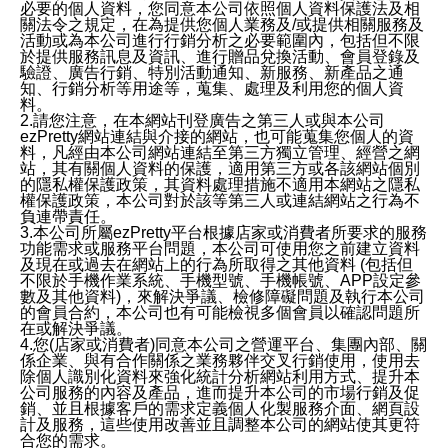
必要的個人資料，您同意本公司依照個人資料保護法及相
關法令之規定，在為提供您個人業務及/或提供相關服務及
活動或為本公司進行行銷分析之必要範圍內，包括但不限
於提供服務訊息及資訊、進行贈品兌換活動、會員登錄及
驗證、廣告行銷、特別活動通知、新服務、新產品之通
知、行銷分析等用途等，蒐集、處理及利用您的個人資
料。
2.請您注意，在本網站刊登廣告之第三人或與本公司
ezPretty網站連結與介接的網站，也可能蒐集您個人的資
料，凡經由本公司網站連結至第三方獨立管理、經營之網
站，其有關個人資料的保護，適用第三方或各該網站個別
的隱私權保護政策，其資料處理措施不適用本網站之隱私
權保護政策，本公司對於該等第三人或連結網站之行為不
負連帶責任。
3.本公司所屬ezPretty平台根據店家或消費者所要求的服務
功能需求或服務平台問題，本公司可使用您之前建立資料
及現在或過去在網站上的行為所取得之其他資料 (包括但
不限於手機作業系統、手機型號、手機帳號、APP設定參
數及其他資料)，來解決爭議、檢修障礙問題及執行本公司
的會員合約，本公司也有可能檢視多個會員以確認問題所
在或解決爭議。
4.您(店家或消費者)同意本公司之營運平台、集團內部、關
係企業、與有合作關係之業務夥伴交叉行銷使用，使用去
除個人識別化資料來強化統計分析網站利用方式、提升本
公司服務的內容及產品，進而提升本公司的市場行銷及促
銷、並且根據客戶的需求定義個人化製服務介面、網頁設
計及服務，這些使用改善並且調整本公司的網站使其更符
合您的需求。