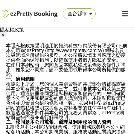
隱私權政策
×
本隱私權政策聲明適用於預約科技行銷股份有限公司(下稱
本公司)於ezPretty (http://www.ezpretty.com.tw) 網域名及
次級網域名所提供的服務。本公司將以慎重且嚴謹之態度
提供全面的保護措施，以確保使用者個人隱私的安全。
在使用本網站時，您同意受本隱私權政策條款及條件所拘
束，如果您不同意，請不要使用或取得本公司所提供的服
務。
一、適用範圍
根據以下所述，您的個人識別資料的某些部分將被揭露給
與本公司有業務合作之第三方，並可能被本公司及第三方
使用。通過註冊並同意隱私權政策和會員合約，您明確同
意本公司使用和揭露您的個人識別資料。本隱私權政策已
合併並與會員合約的條款相一致。 如果用戶對於ezPretty
網站的隱私權聲明或與個人資料相關的任何事項有疑問，
歡迎透過電子郵件與本公司的服務人員聯絡，ezPretty網
站將盡快回覆並進行解釋說明。
二、您同意本公司蒐集、處理及利用您的個人資料
1.當您與本公司網站洽辦業務、使用服務或參與本公司網
站各項活動，本公司將視業務、服務或活動性質請您提供