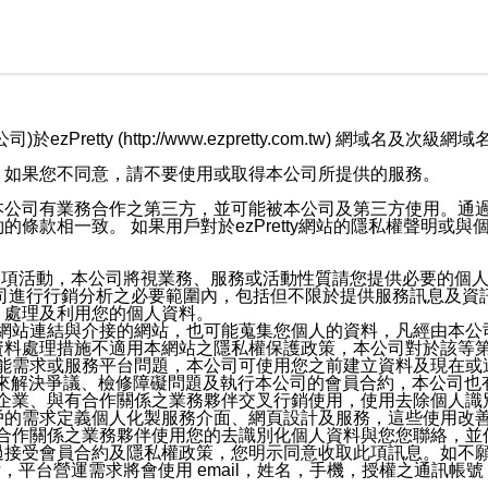
retty (http://www.ezpretty.com.tw) 網
，如果您不同意，請不要使用或取得本公司所提供的服務。
本公司有業務合作之第三方，並可能被本公司及第三方使用。通
條款相一致。 如果用戶對於ezPretty網站的隱私權聲明或
各項活動，本公司將視業務、服務或活動性質請您提供必要的個
公司進行行銷分析之必要範圍內，包括但不限於提供服務訊息及資
、處理及利用您的個人資料。
etty網站連結與介接的網站，也可能蒐集您個人的資料，凡經由
資料處理措施不適用本網站之隱私權保護政策，本公司對於該等
服務功能需求或服務平台問題，本公司可使用您之前建立資料及現在
，來解決爭議、檢修障礙問題及執行本公司的會員合約，本公司
關係企業、與有合作關係之業務夥伴交叉行銷使用，使用去除個人
戶的需求定義個人化製服務介面、網頁設計及服務，這些使用改
與有合作關係之業務夥伴使用您的去識別化個人資料與您您聯絡，
接受會員合約及隱私權政策，您明示同意收取此項訊息。如不願
，平台營運需求將會使用 email，姓名，手機，授權之通訊