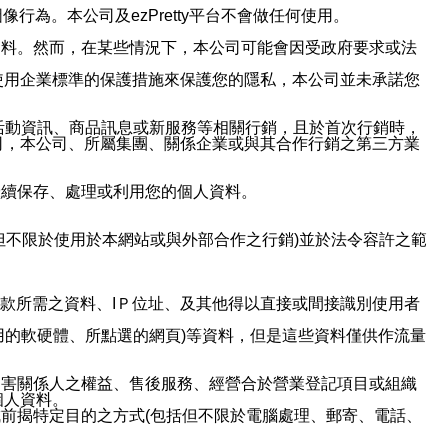
行為。本公司及ezPretty平台不會做任何使用。
資料。然而，在某些情況下，本公司可能會因受政府要求或法
使用企業標準的保護措施來保護您的隱私，本公司並未承諾您
活動資訊、商品訊息或新服務等相關行銷，且於首次行銷時，
司，本公司、所屬集團、關係企業或與其合作行銷之第三方業
繼續保存、處理或利用您的個人資料。
但不限於使用於本網站或與外部合作之行銷)並於法令容許之範
或付款所需之資料、IＰ位址、及其他得以直接或間接識別使用者
用的軟硬體、所點選的網頁)等資料，但是這些資料僅供作流量
利害關係人之權益、售後服務、經營合於營業登記項目或組織
個人資料。
前揭特定目的之方式(包括但不限於電腦處理、郵寄、電話、