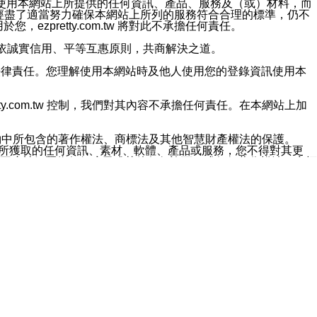
對於因為使用本網站上所提供的任何資訊、產品、服務及（或）材料，而
m.tw 已經盡了適當努力確保本網站上所列的服務符合合理的標準，仍不
ezpretty.com.tw 將對此不承擔任何責任。
均應依誠實信用、平等互惠原則，共商解決之道。
力的法律責任。您理解使用本網站時及他人使用您的登錄資訊使用本
ty.com.tw 控制，我們對其內容不承擔任何責任。在本網站上加
約中所包含的著作權法、商標法及其他智慧財產權法的保護。
網站上所獲取的任何資訊、素材、軟體、產品或服務，您不得對其更
不應被解釋為任何暗示或其他任何許可，或任何著作權法、商標
違反此規定，我們將追究其法律責任。
任何損失、責任及協力廠商的任何索賠或要求（包括律師費），將由
站而獲取到的資訊，而導致您遭受的任何風險或損失，將由您自
用本網站而造成的任何損失負責，同時，您會在此放棄有關此損失的所有及
伺服器不會發生缺陷，其中包括但不僅限於病毒或其他有害元素。對於
w 控制範圍的任何病毒感染、BUG、篡改、技術故障、錯誤、遺
有明示、暗示或法定及其他聲明、保證和條款均予以最大限度的排除，
定目的等。 ezpretty.com.tw 不能持續或在某階段
方便目的，其不應影響這些條款的範圍或意義，或是產生其他的
或任何協力廠商承擔任何責任。 在每次訪問網站時，您應檢查一下這