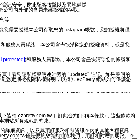
強化資訊安全，防止駭客攻擊以及異地備援。
免於公司內外部的會員未經授權的存取。
訊息等。
用此功能您需要授權本公司存取您的Instagram帳號，您的授權將僅
透過電子郵件和服務人員聯絡，本公司會盡快清除您的授權資料，或是您
。
l protected]
)和服務人員聯絡，本公司會盡快清除您的帳號和
上看到隱私權聲明連結旁的 "updated" 註記。如果聲明的
期檢視隱私權聲明，以得知 ezPretty 網站如何保護您
若您是與他人共享電腦或使用公共電腦，切記要關閉瀏覽器視
依照該資料或電子郵件所指示之方法、說明或功能連結，隨時
ezpretty.com.tw ）訂此合約(下稱本條款)，這些條款將
接受本網站所有規範的約束。
者，將可收到通知型訊息。
約店家的詳細資訊，以及與預訂服務相關資訊在內的其他各種資訊，
etty.com.tw僅是便於您能夠通過我們，預訂相對應的服務。在