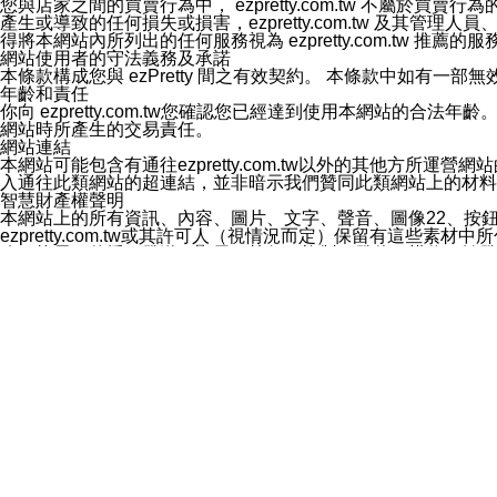
您與店家之間的買賣行為中， ezpretty.com.tw 不
3.LINE 帳號未封鎖傳送訊息之 LINE 官方帳號。
產生或導致的任何損失或損害，ezpretty.com.tw 及其管理
欲變更通知型訊息的設定，操作如下：
得將本網站內所列出的任何服務視為 ezpretty.com.tw 推
1.點選「主頁」＞「設定」
網站使用者的守法義務及承諾
2.點選「隱私設定」
本條款構成您與 ezPretty 間之有效契約。 本條款中如
3.點選「提供使用資料」
年齡和責任
4.點選「LINE通知型訊息」
你向 ezpretty.com.tw您確認您已經達到使用本網站
5.開關「接收LINE通知型訊息」
網站時所產生的交易責任。
❗️關閉「接收通知型訊息」後，將不會接收到來自任何企業
網站連結
本網站可能包含有通往ezpretty.com.tw以外的其他方所運營
入通往此類網站的超連結，並非暗示我們贊同此類網站上的材料
智慧財產權聲明
本網站上的所有資訊、內容、圖片、文字、聲音、圖像22、按
ezpretty.com.tw或其許可人（視情況而定）保留有
改、拷貝、傳播、發送、顯示、執行、複製、發佈、模仿、轉發
法或其他智慧財產權或 ezpretty.com.tw、其許可人
賠償
您同意因您使用本網站，而導致 ezpretty.com.tw、
您承擔賠償並保證 ezpretty.com.tw、其分公司、所屬機
免責聲明
您對本網站的所有使用均由您自擔風險。 因下載使用、參考或
己承擔全部責任。您同意 ezpretty.com.tw 及向ezpr
全部的索賠權利，無論是基於合約、侵權行為或其他依據。 ezpr
那些可損害或影響本網站管理、安全性、公正性和完整性，或是損害或
漏、中斷、刪除、缺陷、延遲或任何事件或事故，ezpretty.
其中包括但不僅限於有關本網站上服務、資訊及（或）聲明的保證或承
時間內對任一條款或多條條款的強制實施，不得將此視為放棄這
法律效應。 ezpretty.com.tw有權隨時變更本使用條