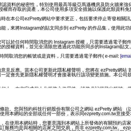
您個人辨認資料的秘密性，特別使用最高等級亞馬遜機房及防火牆來
失及未經授權而存取的資產，本公司使用多項安全措施以保護此類資料
在本公司ezPretty網站中要求更正，包括要求停止寄發相關
步功能，來將Instagram的貼文同步到 ezPretty 的作品集，使
步功能，您可以於任何時間取消您的 Instagram 授權，只需要
授權資料，並完全清除您透過此功能所同步的Instagram貼文
時間取消您的帳號或是資料，只需要透過電子郵件( e-mail:
[emai
應。當本公司更新此隱私權聲明，您將在 ezPretty網站 首頁
定會先更新隱私權聲明才會接著執行該項變更措施。本公司鼓勵您定
任何人。在您完成個人化服務之使用後，請務必記得登出帳號。
區。
並傳送或宣傳本網站各項服務之資料或電子郵件供您參考。您能
預約科技行銷股份有限公司之網站 ezPretty 網站 （以下皆稱 
網站的全部或任何一部份，表示同ezpretty.com.tw意
入本公司/本服務好友，您仍可接收到通知型訊息。
限，以廣告或其他目的的訊息皆不會被傳送。滿足以下三個條件
的資訊均無誤，在使用本網站時，您要意識到本網站上所發佈的有關預
號碼比對相符。
相關的店家之間交易，而非 ezpretty.com.tw。 ezpr
息。