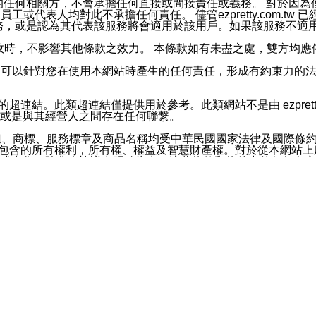
屬於買賣行為的任何相關方，不會承擔任何直接或間接責任或義務。 
人員、員工或代表人均對此不承擔任何責任。 儘管ezpretty.co
薦的服務，或是認為其代表該服務將會適用於該用戶。如果該服務不適用於您，
有一部無效時，不影響其他條款之效力。 本條款如有未盡之處，雙方
的合法年齡。可以針對您在使用本網站時產生的任何責任，形成有約束
官方帳號或認證官方帳號的通知型訊息。
網站的超連結。此類超連結僅提供用於參考。此類網站不是由 ezpret
或是與其經營人之間存在任何聯繫。
鈕、商標、服務標章及商品名稱均受中華民國國家法律及國際條
這些素材中所包含的所有權利，所有權、權益及智慧財產權。對於從本
或出售。除非本協議中明確指出，這些條款和條件中的任何內容
或任何協力廠商的業主權益中規定的任何權利的推斷結果。 如有任何人
其分公司、所屬機構、管理人員、代理人及其他合作夥伴和員工遭受的
構、管理人員、代理人及其他合作夥伴和員工不受損失。
依賴本網站上所提供的資訊、產品、服務或素材或通過使用本網
etty.com.tw提供電信及網路服務的提供商不會因您使用或不能使
etty.com.tw 不聲明、保證或承諾本網站或支持該網站的
影響本網站任何部分正常運行，且超出ezpretty.com.t
com.tw 不承擔任何責任。 在適用法律許可的最大範圍內，所
諾，其中包括但不僅限於其精確性、完整性或適銷性、品質或適用於特
些條款或是這些條款相關的權利。這些條款中使用的標題僅為了
款之內容及本網站上內容而不另行通知，同時，不對您、其他任何用戶