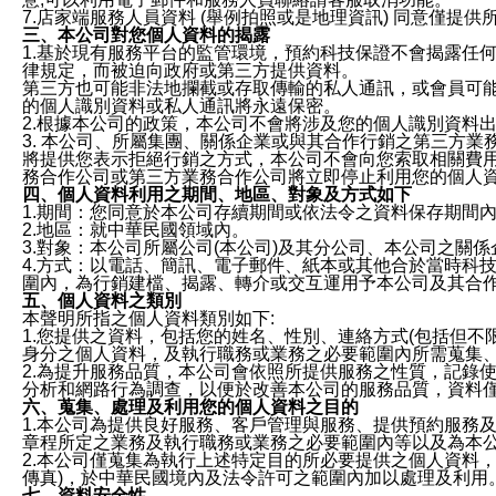
7.店家端服務人員資料 (舉例拍照或是地理資訊) 同意僅提
三、本公司對您個人資料的揭露
1.基於現有服務平台的監管環境，預約科技保證不會揭露任
律規定，而被迫向政府或第三方提供資料。
第三方也可能非法地攔截或存取傳輸的私人通訊，或會員可
的個人識別資料或私人通訊將永遠保密。
2.根據本公司的政策，本公司不會將涉及您的個人識別資料
3. 本公司、所屬集團、關係企業或與其合作行銷之第三方
將提供您表示拒絕行銷之方式，本公司不會向您索取相關費
務合作公司或第三方業務合作公司將立即停止利用您的個人
四、個人資料利用之期間、地區、對象及方式如下
1.期間：您同意於本公司存續期間或依法令之資料保存期間
2.地區：就中華民國領域內。
3.對象：本公司所屬公司(本公司)及其分公司、本公司之關
4.方式：以電話、簡訊、電子郵件、紙本或其他合於當時科
圍內，為行銷建檔、揭露、轉介或交互運用予本公司及其合
五、個人資料之類別
本聲明所指之個人資料類別如下:
1.您提供之資料，包括您的姓名、性別、連絡方式(包括但不
身分之個人資料，及執行職務或業務之必要範圍內所需蒐集
2.為提升服務品質，本公司會依照所提供服務之性質，記錄
分析和網路行為調查，以便於改善本公司的服務品質，資料
六、蒐集、處理及利用您的個人資料之目的
1.本公司為提供良好服務、客戶管理與服務、提供預約服務
章程所定之業務及執行職務或業務之必要範圍內等以及為本
2.本公司僅蒐集為執行上述特定目的所必要提供之個人資料
傳真)，於中華民國境內及法令許可之範圍內加以處理及利用
七、資料安全性