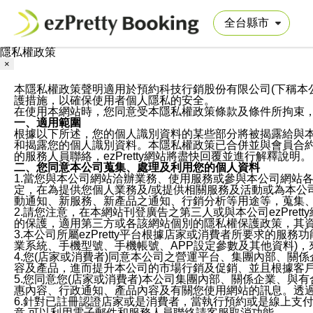
隱私權政策
×
本隱私權政策聲明適用於預約科技行銷股份有限公司(下稱本公司)於ezP
護措施，以確保使用者個人隱私的安全。
在使用本網站時，您同意受本隱私權政策條款及條件所拘束
一、適用範圍
根據以下所述，您的個人識別資料的某些部分將被揭露給與
和揭露您的個人識別資料。本隱私權政策已合併並與會員合約的
的服務人員聯絡，ezPretty網站將盡快回覆並進行解釋說明。
二、您同意本公司蒐集、處理及利用您的個人資料
1.當您與本公司網站洽辦業務、使用服務或參與本公司網站
定，在為提供您個人業務及/或提供相關服務及活動或為本
動通知、新服務、新產品之通知、行銷分析等用途等，蒐集
2.請您注意，在本網站刊登廣告之第三人或與本公司ezPr
的保護，適用第三方或各該網站個別的隱私權保護政策，其
3.本公司所屬ezPretty平台根據店家或消費者所要求的
業系統、手機型號、手機帳號、APP設定參數及其他資料)
4.您(店家或消費者)同意本公司之營運平台、集團內部、
容及產品，進而提升本公司的市場行銷及促銷、並且根據客
5.您同意您(店家或消費者)本公司集團內部、關係企業、
惠內容、行政通知、產品內容及有關您使用網站的訊息。透過
6.針對已註冊認證店家或是消費者，當執行預約或是線上支付
意,可以利用電子郵件和服務人員聯絡請客服取消功能。