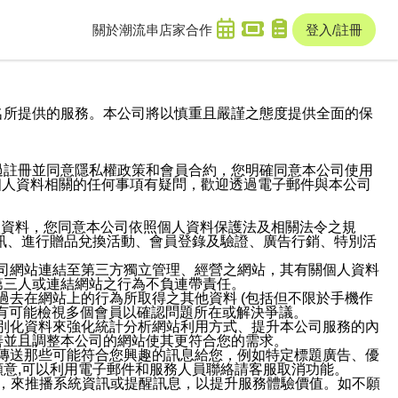
關於潮流串
店家合作
登入/註冊
域名及次級網域名所提供的服務。本公司將以慎重且嚴謹之態度提供全面的保
過註冊並同意隱私權政策和會員合約，您明確同意本公司使用
與個人資料相關的任何事項有疑問，歡迎透過電子郵件與本公司
人資料，您同意本公司依照個人資料保護法及相關法令之規
訊、進行贈品兌換活動、會員登錄及驗證、廣告行銷、特別活
本公司網站連結至第三方獨立管理、經營之網站，其有關個人資料
第三人或連結網站之行為不負連帶責任。
或過去在網站上的行為所取得之其他資料 (包括但不限於手機作
也有可能檢視多個會員以確認問題所在或解決爭議。
識別化資料來強化統計分析網站利用方式、提升本公司服務的內
善並且調整本公司的網站使其更符合您的需求。
並傳送那些可能符合您興趣的訊息給您，例如特定標題廣告、優
意,可以利用電子郵件和服務人員聯絡請客服取消功能。
帳號，來推播系統資訊或提醒訊息，以提升服務體驗價值。如不願