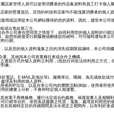
供所屬店家管理人員可以使用消費者的作品集資料和員工打卡個人圖像
何店家的營運資訊，且預約科技和店家均不能洩露消費者的個人
能濫用或誤用從本公司網站獲得的您的資料。因此，儘管本公司
出租或出售給第三方。
業務合作公司會在您同意之情形下，始得利用您的個人資料於行銷
用。如您拒絕接受行銷服務或嗣後欲拒絕時，均可隨時通知本公
資料行銷。
內，以及您的個人資料蒐集之目的消失或期限屆滿時，本公司得
係企業、其他與本公司有業務往來或合作之機構。
技之適當方式作個人資料之利用，(包括任何依法得利用之方式，
作對象。
限於電話、E-MAIL及地址等)、服務單位、職稱、為完成收款
、處理及利用的個人資料。
使用者的IP位址、以及在本公司內的瀏覽活動(例如，使用者所使
僅用於總量上分析，不會和特定個人相連繫。
及其他電子商務服務、履行法定或合約義務、保護當事人及相關
公司行銷等目的，依照各該服務之性質，蒐集、處理及利用您的
，並在前揭特定目的存續期間及法令規定之期間內，以有利於達成
。