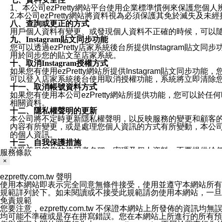
1、本公司ezPretty網站平台使用企業標準慣例來保護
2.本公司ezPretty網站將資料視為必須保護其免於滅
八、查詢或更正的方式
用戶個人資料有變更、或發現個人資料不正確的時候，可以隨時
九、Instagram貼文同步功能
您可以透過ezPretty店家系統後台所提供Instagram貼文同
用於同步您的貼文至店家系統。
十、取消Instagram授權方式
如果您有使用ezPretty網站所提供Instagram貼文同
可以登入店家系統後台使用取消授權功能，系統將立即清除您的
十一、取消帳號資料方式
如果您有使用本公司ezPretty網站所提供功能，您可以於任何
相關資料。
十二、隱私權聲明的更新
本公司將不定時更新隱私權聲明，以反映服務的變更和顧客的意見反
內容有所變更，或是處理您個人資訊的方式有所變動，本公司一
的個人資訊。
十三、自我保護措施
請妥善保管您的使用者名稱、密碼及個人資料，不要提供給
服務條款
窗，以防止他人讀取您的個人資料、信件或進入所機關管理
×
十四、傳送宣傳本站資訊或電子郵件之政策
您同意本公司網站，透過您所提供的郵件地址與您取得聯絡
ezpretty.com.tw 聲明
停止接收這些資料或電子郵件。
使用本網站即表示完全同意無條件接受，使用並遵守本網站所有條款。您與
十五、訊息通知
規範詳列於下。如未閱讀或不接受此規範請勿使用本網站，一旦使用本
本公司/本服務將以通知型訊息傳送重要訊息給您。即使未加
免責規範
本公司/本服務傳送之通知型訊息以對您有效且重要的訊息為
您要注意，ezpretty.com.tw 不保證本網站上所發佈
1.LINE 帳號設定的電話號碼與本公司/本服務所傳來的電話
均可能不準確或是存在拼寫錯誤。您在本網站上所進行的所有預訂服務均是與
2.該 LINE 帳號已在 LINE APP 設定中，同意接收通知型訊