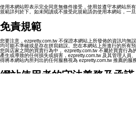
1.LINE 帳號設定的電話號碼與本公司/本服務所傳來的電話
2.該 LINE 帳號已在 LINE APP 設定中，同意接收通知型訊
使用本網站即表示完全同意無條件接受，使用並遵守本網站所有條款。您與
3.LINE 帳號未封鎖傳送訊息之 LINE 官方帳號。
規範詳列於下。如未閱讀或不接受此規範請勿使用本網站，一旦使用本
欲變更通知型訊息的設定，操作如下：
1.點選「主頁」＞「設定」
免責規範
2.點選「隱私設定」
3.點選「提供使用資料」
4.點選「LINE通知型訊息」
5.開關「接收LINE通知型訊息」
您要注意，ezpretty.com.tw 不保證本網站上所發佈
❗️關閉「接收通知型訊息」後，將不會接收到來自任何企業
均可能不準確或是存在拼寫錯誤。您在本網站上所進行的所有預訂服務均是與
您與店家之間的買賣行為中， ezpretty.com.tw 不
產生或導致的任何損失或損害，ezpretty.com.tw 及其管理
得將本網站內所列出的任何服務視為 ezpretty.com.tw 推
網站使用者的守法義務及承諾
本條款構成您與 ezPretty 間之有效契約。 本條款中如
年齡和責任
你向 ezpretty.com.tw您確認您已經達到使用本網站
網站時所產生的交易責任。