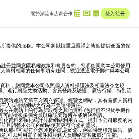
關於潮流串
店家合作
登入/註冊
域名及次級網域名所提供的服務。本公司將以慎重且嚴謹之態度提供全面的保
過註冊並同意隱私權政策和會員合約，您明確同意本公司使用
與個人資料相關的任何事項有疑問，歡迎透過電子郵件與本公司
人資料，您同意本公司依照個人資料保護法及相關法令之規
訊、進行贈品兌換活動、會員登錄及驗證、廣告行銷、特別活
本公司網站連結至第三方獨立管理、經營之網站，其有關個人資料
第三人或連結網站之行為不負連帶責任。
或過去在網站上的行為所取得之其他資料 (包括但不限於手機作
也有可能檢視多個會員以確認問題所在或解決爭議。
識別化資料來強化統計分析網站利用方式、提升本公司服務的內
善並且調整本公司的網站使其更符合您的需求。
並傳送那些可能符合您興趣的訊息給您，例如特定標題廣告、優
意,可以利用電子郵件和服務人員聯絡請客服取消功能。