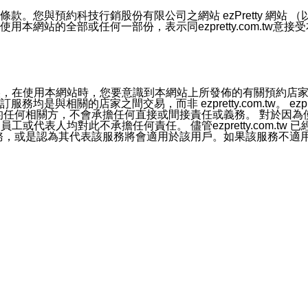
號碼比對相符。
息。
預約科技行銷股份有限公司之網站 ezPretty 網站 （以下皆稱 
網站的全部或任何一部份，表示同ezpretty.com.tw意
的資訊均無誤，在使用本網站時，您要意識到本網站上所發佈的有關預
官方帳號或認證官方帳號的通知型訊息。
相關的店家之間交易，而非 ezpretty.com.tw。 ezpr
屬於買賣行為的任何相關方，不會承擔任何直接或間接責任或義務。 
人員、員工或代表人均對此不承擔任何責任。 儘管ezpretty.co
薦的服務，或是認為其代表該服務將會適用於該用戶。如果該服務不適用於您，
有一部無效時，不影響其他條款之效力。 本條款如有未盡之處，雙方
的合法年齡。可以針對您在使用本網站時產生的任何責任，形成有約束