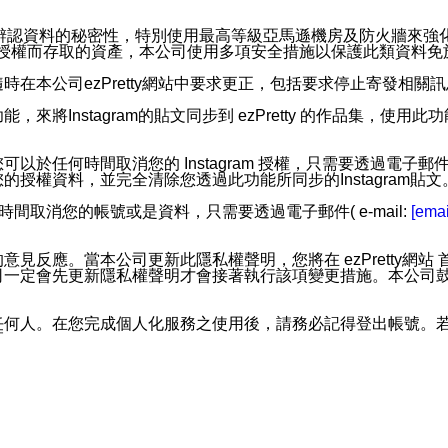
。
您個人辨認資料的秘密性，特別使用最高等級亞馬遜機房及防火牆來
失及未經授權而存取的資產，本公司使用多項安全措施以保護此類資料
在本公司ezPretty網站中要求更正，包括要求停止寄發相關
步功能，來將Instagram的貼文同步到 ezPretty 的作品集，使
步功能，您可以於任何時間取消您的 Instagram 授權，只需要
授權資料，並完全清除您透過此功能所同步的Instagram貼文
時間取消您的帳號或是資料，只需要透過電子郵件( e-mail:
[emai
應。當本公司更新此隱私權聲明，您將在 ezPretty網站 首頁
定會先更新隱私權聲明才會接著執行該項變更措施。本公司鼓勵您定
任何人。在您完成個人化服務之使用後，請務必記得登出帳號。
區。
並傳送或宣傳本網站各項服務之資料或電子郵件供您參考。您能
入本公司/本服務好友，您仍可接收到通知型訊息。
限，以廣告或其他目的的訊息皆不會被傳送。滿足以下三個條件