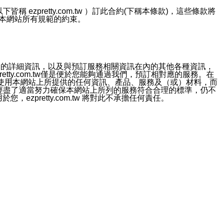
ezpretty.com.tw ）訂此合約(下稱本條款)，這些條款將
接受本網站所有規範的約束。
約店家的詳細資訊，以及與預訂服務相關資訊在內的其他各種資訊，
etty.com.tw僅是便於您能夠通過我們，預訂相對應的服務。在
對於因為使用本網站上所提供的任何資訊、產品、服務及（或）材料，而
m.tw 已經盡了適當努力確保本網站上所列的服務符合合理的標準，仍不
ezpretty.com.tw 將對此不承擔任何責任。
均應依誠實信用、平等互惠原則，共商解決之道。
力的法律責任。您理解使用本網站時及他人使用您的登錄資訊使用本