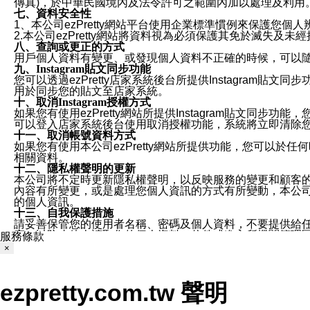
傳真)，於中華民國境內及法令許可之範圍內加以處理及利用
七、資料安全性
1、本公司ezPretty網站平台使用企業標準慣例來保護
2.本公司ezPretty網站將資料視為必須保護其免於滅
八、查詢或更正的方式
用戶個人資料有變更、或發現個人資料不正確的時候，可以隨時
九、Instagram貼文同步功能
您可以透過ezPretty店家系統後台所提供Instagram貼文同
用於同步您的貼文至店家系統。
十、取消Instagram授權方式
如果您有使用ezPretty網站所提供Instagram貼文同
可以登入店家系統後台使用取消授權功能，系統將立即清除您的
十一、取消帳號資料方式
如果您有使用本公司ezPretty網站所提供功能，您可以於任何
相關資料。
十二、隱私權聲明的更新
本公司將不定時更新隱私權聲明，以反映服務的變更和顧客的意見反
內容有所變更，或是處理您個人資訊的方式有所變動，本公司一
的個人資訊。
十三、自我保護措施
請妥善保管您的使用者名稱、密碼及個人資料，不要提供給
窗，以防止他人讀取您的個人資料、信件或進入所機關管理
服務條款
十四、傳送宣傳本站資訊或電子郵件之政策
×
您同意本公司網站，透過您所提供的郵件地址與您取得聯絡
停止接收這些資料或電子郵件。
十五、訊息通知
ezpretty.com.tw 聲明
本公司/本服務將以通知型訊息傳送重要訊息給您。即使未加
本公司/本服務傳送之通知型訊息以對您有效且重要的訊息為