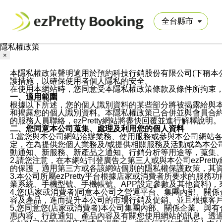
隱私權政策
×
本隱私權政策聲明適用於預約科技行銷股份有限公司(下稱本公司)於ezP
護措施，以確保使用者個人隱私的安全。
在使用本網站時，您同意受本隱私權政策條款及條件所拘束
一、適用範圍
根據以下所述，您的個人識別資料的某些部分將被揭露給與
和揭露您的個人識別資料。本隱私權政策已合併並與會員合約的
的服務人員聯絡，ezPretty網站將盡快回覆並進行解釋說明。
二、您同意本公司蒐集、處理及利用您的個人資料
1.當您與本公司網站洽辦業務、使用服務或參與本公司網站
定，在為提供您個人業務及/或提供相關服務及活動或為本
動通知、新服務、新產品之通知、行銷分析等用途等，蒐集
2.請您注意，在本網站刊登廣告之第三人或與本公司ezPr
的保護，適用第三方或各該網站個別的隱私權保護政策，其
3.本公司所屬ezPretty平台根據店家或消費者所要求的
業系統、手機型號、手機帳號、APP設定參數及其他資料)
4.您(店家或消費者)同意本公司之營運平台、集團內部、
容及產品，進而提升本公司的市場行銷及促銷、並且根據客
5.您同意您(店家或消費者)本公司集團內部、關係企業、
惠內容、行政通知、產品內容及有關您使用網站的訊息。透過