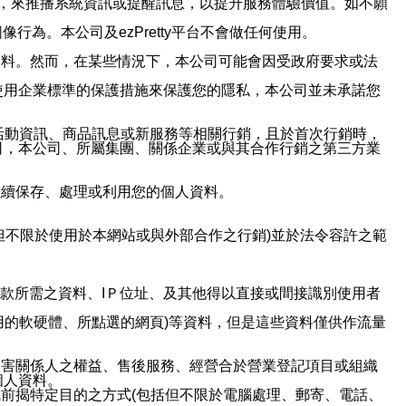
帳號，來推播系統資訊或提醒訊息，以提升服務體驗價值。如不願
行為。本公司及ezPretty平台不會做任何使用。
資料。然而，在某些情況下，本公司可能會因受政府要求或法
使用企業標準的保護措施來保護您的隱私，本公司並未承諾您
活動資訊、商品訊息或新服務等相關行銷，且於首次行銷時，
司，本公司、所屬集團、關係企業或與其合作行銷之第三方業
繼續保存、處理或利用您的個人資料。
但不限於使用於本網站或與外部合作之行銷)並於法令容許之範
或付款所需之資料、IＰ位址、及其他得以直接或間接識別使用者
用的軟硬體、所點選的網頁)等資料，但是這些資料僅供作流量
利害關係人之權益、售後服務、經營合於營業登記項目或組織
個人資料。
前揭特定目的之方式(包括但不限於電腦處理、郵寄、電話、