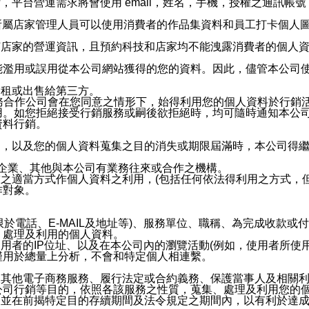
，平台營運需求將會使用 email，姓名，手機，授權之通訊
供所屬店家管理人員可以使用消費者的作品集資料和員工打卡個人圖像
何店家的營運資訊，且預約科技和店家均不能洩露消費者的個人
能濫用或誤用從本公司網站獲得的您的資料。因此，儘管本公司
出租或出售給第三方。
業務合作公司會在您同意之情形下，始得利用您的個人資料於行銷
用。如您拒絕接受行銷服務或嗣後欲拒絕時，均可隨時通知本公
資料行銷。
內，以及您的個人資料蒐集之目的消失或期限屆滿時，本公司得
係企業、其他與本公司有業務往來或合作之機構。
技之適當方式作個人資料之利用，(包括任何依法得利用之方式，
作對象。
限於電話、E-MAIL及地址等)、服務單位、職稱、為完成收款
、處理及利用的個人資料。
使用者的IP位址、以及在本公司內的瀏覽活動(例如，使用者所使
僅用於總量上分析，不會和特定個人相連繫。
及其他電子商務服務、履行法定或合約義務、保護當事人及相關
公司行銷等目的，依照各該服務之性質，蒐集、處理及利用您的
，並在前揭特定目的存續期間及法令規定之期間內，以有利於達成