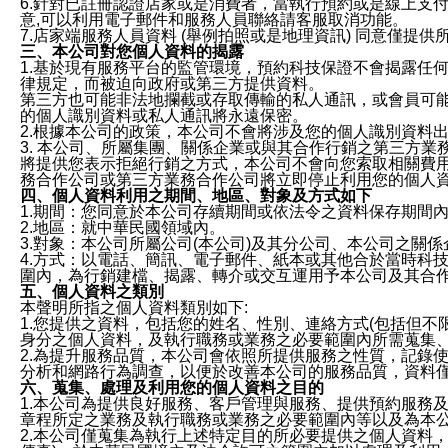
6.針對已註冊認證店家或是消費者，當執行預約或是線上支付
意,可以利用電子郵件和服務人員聯絡請客服取消功能。
7.店家端服務人員資料 (舉例拍照或是地理資訊) 同意僅提
三、本公司對您個人資料的揭露
1.基於現有服務平台的監管環境，預約科技保證不會揭露任
律規定，而被迫向政府或第三方提供資料。
第三方也可能非法地攔截或存取傳輸的私人通訊，或會員可
的個人識別資料或私人通訊將永遠保密。
2.根據本公司的政策，本公司不會將涉及您的個人識別資料
3. 本公司、所屬集團、關係企業或與其合作行銷之第三方
將提供您表示拒絕行銷之方式，本公司不會向您索取相關費
務合作公司或第三方業務合作公司將立即停止利用您的個人
四、個人資料利用之期間、地區、對象及方式如下
1.期間：您同意於本公司存續期間或依法令之資料保存期間
2.地區：就中華民國領域內。
3.對象：本公司所屬公司(本公司)及其分公司、本公司之關
4.方式：以電話、簡訊、電子郵件、紙本或其他合於當時科
圍內，為行銷建檔、揭露、轉介或交互運用予本公司及其合
五、個人資料之類別
本聲明所指之個人資料類別如下:
1.您提供之資料，包括您的姓名、性別、連絡方式(包括但不
身分之個人資料，及執行職務或業務之必要範圍內所需蒐集
2.為提升服務品質，本公司會依照所提供服務之性質，記錄
分析和網路行為調查，以便於改善本公司的服務品質，資料
六、蒐集、處理及利用您的個人資料之目的
1.本公司為提供良好服務、客戶管理與服務、提供預約服務
章程所定之業務及執行職務或業務之必要範圍內等以及為本
2.本公司僅蒐集為執行上述特定目的所必要提供之個人資料