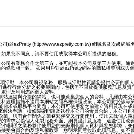
retty (http://www.ezpretty.com.tw) 網
，如果您不同意，請不要使用或取得本公司所提供的服務。
本公司有業務合作之第三方，並可能被本公司及第三方使用。通
條款相一致。 如果用戶對於ezPretty網站的隱私權聲明或
各項活動，本公司將視業務、服務或活動性質請您提供必要的個
公司進行行銷分析之必要範圍內，包括但不限於提供服務訊息及資
、處理及利用您的個人資料。
etty網站連結與介接的網站，也可能蒐集您個人的資料，凡經由
資料處理措施不適用本網站之隱私權保護政策，本公司對於該等
服務功能需求或服務平台問題，本公司可使用您之前建立資料及現在
，來解決爭議、檢修障礙問題及執行本公司的會員合約，本公司
關係企業、與有合作關係之業務夥伴交叉行銷使用，使用去除個人
戶的需求定義個人化製服務介面、網頁設計及服務，這些使用改
與有合作關係之業務夥伴使用您的去識別化個人資料與您您聯絡，
接受會員合約及隱私權政策，您明示同意收取此項訊息。如不願