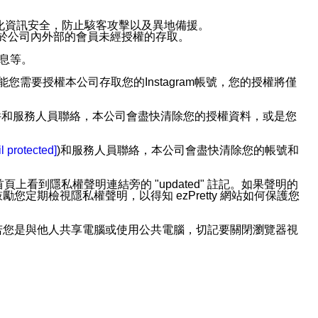
強化資訊安全，防止駭客攻擊以及異地備援。
免於公司內外部的會員未經授權的存取。
訊息等。
用此功能您需要授權本公司存取您的Instagram帳號，您的授權將僅
透過電子郵件和服務人員聯絡，本公司會盡快清除您的授權資料，或是您
。
l protected]
)和服務人員聯絡，本公司會盡快清除您的帳號和
上看到隱私權聲明連結旁的 "updated" 註記。如果聲明的
期檢視隱私權聲明，以得知 ezPretty 網站如何保護您
若您是與他人共享電腦或使用公共電腦，切記要關閉瀏覽器視
依照該資料或電子郵件所指示之方法、說明或功能連結，隨時
者，將可收到通知型訊息。