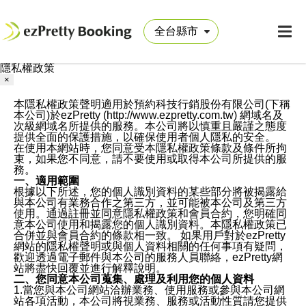
隱私權政策
×
本隱私權政策聲明適用於預約科技行銷股份有限公司(下稱
本公司)於ezPretty (http://www.ezpretty.com.tw) 網域名及
次級網域名所提供的服務。本公司將以慎重且嚴謹之態度
提供全面的保護措施，以確保使用者個人隱私的安全。
在使用本網站時，您同意受本隱私權政策條款及條件所拘
束，如果您不同意，請不要使用或取得本公司所提供的服
務。
一、適用範圍
根據以下所述，您的個人識別資料的某些部分將被揭露給
與本公司有業務合作之第三方，並可能被本公司及第三方
使用。通過註冊並同意隱私權政策和會員合約，您明確同
意本公司使用和揭露您的個人識別資料。本隱私權政策已
合併並與會員合約的條款相一致。 如果用戶對於ezPretty
網站的隱私權聲明或與個人資料相關的任何事項有疑問，
歡迎透過電子郵件與本公司的服務人員聯絡，ezPretty網
站將盡快回覆並進行解釋說明。
二、您同意本公司蒐集、處理及利用您的個人資料
1.當您與本公司網站洽辦業務、使用服務或參與本公司網
站各項活動，本公司將視業務、服務或活動性質請您提供