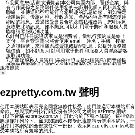
5.您同意您(店家或消費者)本公司集團內部、關係企業、與
有合作關係之業務夥伴使用您的去識別化個人資料與您您
聯絡，並傳送那些可能符合您興趣的訊息給您，例如特定
標題廣告、優惠內容、行政通知、產品內容及有關您使用
網站的訊息。透過接受會員合約及隱私權政策，您明示同
意收取此項訊息。如不願意,可以利用電子郵件和服務人員
聯絡請客服取消功能。
6.針對已註冊認證店家或是消費者，當執行預約或是線上
支付，平台營運需求將會使用 email，姓名，手機，授權
之通訊帳號，來推播系統資訊或提醒訊息，以提升服務體
驗價值。如不願意,可以利用電子郵件和服務人員聯絡請客
服取消功能。
7.店家端服務人員資料 (舉例拍照或是地理資訊) 同意僅提
供所屬店家管理人員可以使用消費者的作品集資料和員工
服務條款
打卡個人圖像行為。本公司及ezPretty平台不會做任何使
×
用。
三、本公司對您個人資料的揭露
1.基於現有服務平台的監管環境，預約科技保證不會揭露
ezpretty.com.tw 聲明
任何店家的營運資訊，且預約科技和店家均不能洩露消費
者的個人資料。然而，在某些情況下，本公司可能會因受
政府要求或法律規定，而被迫向政府或第三方提供資料。
第三方也可能非法地攔截或存取傳輸的私人通訊，或會員
使用本網站即表示完全同意無條件接受，使用並遵守本網站所有
可能濫用或誤用從本公司網站獲得的您的資料。因此，儘
條款。您與預約科技行銷股份有限公司之網站 ezPretty 網站
管本公司使用企業標準的保護措施來保護您的隱私，本公
（以下皆稱 ezpretty.com.tw ）訂此合約(下稱本條款)，這些條款
司並未承諾您的個人識別資料或私人通訊將永遠保密。
將規範詳列於下。如未閱讀或不接受此規範請勿使用本網站，一
2.根據本公司的政策，本公司不會將涉及您的個人識別資
旦使用本網站的全部或任何一部份，表示同ezpretty.com.tw意接
料出租或出售給第三方。
受本網站所有規範的約束。
3. 本公司、所屬集團、關係企業或與其合作行銷之第三方