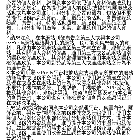
必要的個人資料，您同意本公司依照個人資料保護法及相
關法令之規定，在為提供您個人業務及/或提供相關服務及
活動或為本公司進行行銷分析之必要範圍內，包括但不限
於提供服務訊息及資訊、進行贈品兌換活動、會員登錄及
驗證、廣告行銷、特別活動通知、新服務、新產品之通
知、行銷分析等用途等，蒐集、處理及利用您的個人資
料。
2.請您注意，在本網站刊登廣告之第三人或與本公司
ezPretty網站連結與介接的網站，也可能蒐集您個人的資
料，凡經由本公司網站連結至第三方獨立管理、經營之網
站，其有關個人資料的保護，適用第三方或各該網站個別
的隱私權保護政策，其資料處理措施不適用本網站之隱私
權保護政策，本公司對於該等第三人或連結網站之行為不
負連帶責任。
3.本公司所屬ezPretty平台根據店家或消費者所要求的服務
功能需求或服務平台問題，本公司可使用您之前建立資料
及現在或過去在網站上的行為所取得之其他資料 (包括但
不限於手機作業系統、手機型號、手機帳號、APP設定參
數及其他資料)，來解決爭議、檢修障礙問題及執行本公司
的會員合約，本公司也有可能檢視多個會員以確認問題所
在或解決爭議。
4.您(店家或消費者)同意本公司之營運平台、集團內部、關
係企業、與有合作關係之業務夥伴交叉行銷使用，使用去
除個人識別化資料來強化統計分析網站利用方式、提升本
公司服務的內容及產品，進而提升本公司的市場行銷及促
銷、並且根據客戶的需求定義個人化製服務介面、網頁設
計及服務，這些使用改善並且調整本公司的網站使其更符
合您的需求。