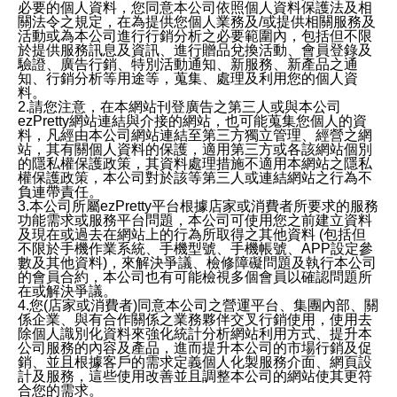
必要的個人資料，您同意本公司依照個人資料保護法及相
關法令之規定，在為提供您個人業務及/或提供相關服務及
活動或為本公司進行行銷分析之必要範圍內，包括但不限
於提供服務訊息及資訊、進行贈品兌換活動、會員登錄及
驗證、廣告行銷、特別活動通知、新服務、新產品之通
知、行銷分析等用途等，蒐集、處理及利用您的個人資
料。
2.請您注意，在本網站刊登廣告之第三人或與本公司
ezPretty網站連結與介接的網站，也可能蒐集您個人的資
料，凡經由本公司網站連結至第三方獨立管理、經營之網
站，其有關個人資料的保護，適用第三方或各該網站個別
的隱私權保護政策，其資料處理措施不適用本網站之隱私
權保護政策，本公司對於該等第三人或連結網站之行為不
負連帶責任。
3.本公司所屬ezPretty平台根據店家或消費者所要求的服務
功能需求或服務平台問題，本公司可使用您之前建立資料
及現在或過去在網站上的行為所取得之其他資料 (包括但
不限於手機作業系統、手機型號、手機帳號、APP設定參
數及其他資料)，來解決爭議、檢修障礙問題及執行本公司
的會員合約，本公司也有可能檢視多個會員以確認問題所
在或解決爭議。
4.您(店家或消費者)同意本公司之營運平台、集團內部、關
係企業、與有合作關係之業務夥伴交叉行銷使用，使用去
除個人識別化資料來強化統計分析網站利用方式、提升本
公司服務的內容及產品，進而提升本公司的市場行銷及促
銷、並且根據客戶的需求定義個人化製服務介面、網頁設
計及服務，這些使用改善並且調整本公司的網站使其更符
合您的需求。