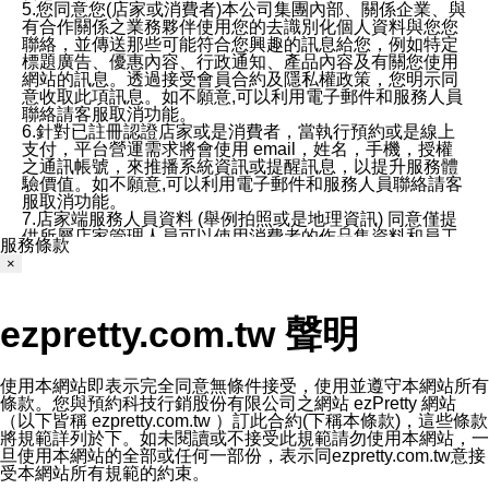
5.您同意您(店家或消費者)本公司集團內部、關係企業、與
有合作關係之業務夥伴使用您的去識別化個人資料與您您
聯絡，並傳送那些可能符合您興趣的訊息給您，例如特定
標題廣告、優惠內容、行政通知、產品內容及有關您使用
網站的訊息。透過接受會員合約及隱私權政策，您明示同
意收取此項訊息。如不願意,可以利用電子郵件和服務人員
聯絡請客服取消功能。
6.針對已註冊認證店家或是消費者，當執行預約或是線上
支付，平台營運需求將會使用 email，姓名，手機，授權
之通訊帳號，來推播系統資訊或提醒訊息，以提升服務體
驗價值。如不願意,可以利用電子郵件和服務人員聯絡請客
服取消功能。
7.店家端服務人員資料 (舉例拍照或是地理資訊) 同意僅提
供所屬店家管理人員可以使用消費者的作品集資料和員工
服務條款
打卡個人圖像行為。本公司及ezPretty平台不會做任何使
×
用。
三、本公司對您個人資料的揭露
1.基於現有服務平台的監管環境，預約科技保證不會揭露
ezpretty.com.tw 聲明
任何店家的營運資訊，且預約科技和店家均不能洩露消費
者的個人資料。然而，在某些情況下，本公司可能會因受
政府要求或法律規定，而被迫向政府或第三方提供資料。
第三方也可能非法地攔截或存取傳輸的私人通訊，或會員
使用本網站即表示完全同意無條件接受，使用並遵守本網站所有
可能濫用或誤用從本公司網站獲得的您的資料。因此，儘
條款。您與預約科技行銷股份有限公司之網站 ezPretty 網站
管本公司使用企業標準的保護措施來保護您的隱私，本公
（以下皆稱 ezpretty.com.tw ）訂此合約(下稱本條款)，這些條款
司並未承諾您的個人識別資料或私人通訊將永遠保密。
將規範詳列於下。如未閱讀或不接受此規範請勿使用本網站，一
2.根據本公司的政策，本公司不會將涉及您的個人識別資
旦使用本網站的全部或任何一部份，表示同ezpretty.com.tw意接
料出租或出售給第三方。
受本網站所有規範的約束。
3. 本公司、所屬集團、關係企業或與其合作行銷之第三方