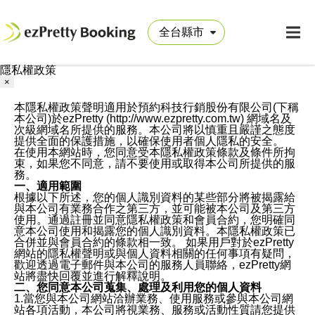
隱私權政策
×
本隱私權政策聲明適用於預約科技行銷股份有限公司(下稱
本公司)於ezPretty (http://www.ezpretty.com.tw) 網域名及
次級網域名所提供的服務。本公司將以慎重且嚴謹之態度
提供全面的保護措施，以確保使用者個人隱私的安全。
在使用本網站時，您同意受本隱私權政策條款及條件所拘
束，如果您不同意，請不要使用或取得本公司所提供的服
務。
一、適用範圍
根據以下所述，您的個人識別資料的某些部分將被揭露給
與本公司有業務合作之第三方，並可能被本公司及第三方
使用。通過註冊並同意隱私權政策和會員合約，您明確同
意本公司使用和揭露您的個人識別資料。本隱私權政策已
合併並與會員合約的條款相一致。 如果用戶對於ezPretty
網站的隱私權聲明或與個人資料相關的任何事項有疑問，
歡迎透過電子郵件與本公司的服務人員聯絡，ezPretty網
站將盡快回覆並進行解釋說明。
二、您同意本公司蒐集、處理及利用您的個人資料
1.當您與本公司網站洽辦業務、使用服務或參與本公司網
站各項活動，本公司將視業務、服務或活動性質請您提供