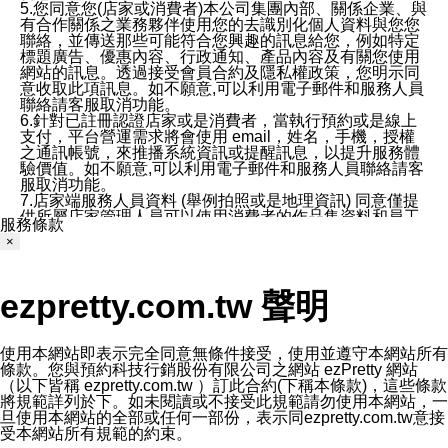
5.您同意您(店家或消費者)本公司集團內部、關係企業、與
有合作關係之業務夥伴使用您的去識別化個人資料與您您
聯絡，並傳送那些可能符合您興趣的訊息給您，例如特定
標題廣告、優惠內容、行政通知、產品內容及有關您使用
網站的訊息。透過接受會員合約及隱私權政策，您明示同
意收取此項訊息。如不願意,可以利用電子郵件和服務人員
聯絡請客服取消功能。
6.針對已註冊認證店家或是消費者，當執行預約或是線上
支付，平台營運需求將會使用 email，姓名，手機，授權
之通訊帳號，來推播系統資訊或提醒訊息，以提升服務體
驗價值。如不願意,可以利用電子郵件和服務人員聯絡請客
服取消功能。
7.店家端服務人員資料 (舉例拍照或是地理資訊) 同意僅提
供所屬店家管理人員可以使用消費者的作品集資料和員工
服務條款
打卡個人圖像行為。本公司及ezPretty平台不會做任何使
×
用。
三、本公司對您個人資料的揭露
1.基於現有服務平台的監管環境，預約科技保證不會揭露
ezpretty.com.tw 聲明
任何店家的營運資訊，且預約科技和店家均不能洩露消費
者的個人資料。然而，在某些情況下，本公司可能會因受
政府要求或法律規定，而被迫向政府或第三方提供資料。
第三方也可能非法地攔截或存取傳輸的私人通訊，或會員
使用本網站即表示完全同意無條件接受，使用並遵守本網站所有
可能濫用或誤用從本公司網站獲得的您的資料。因此，儘
條款。您與預約科技行銷股份有限公司之網站 ezPretty 網站
管本公司使用企業標準的保護措施來保護您的隱私，本公
（以下皆稱 ezpretty.com.tw ）訂此合約(下稱本條款)，這些條款
司並未承諾您的個人識別資料或私人通訊將永遠保密。
將規範詳列於下。如未閱讀或不接受此規範請勿使用本網站，一
2.根據本公司的政策，本公司不會將涉及您的個人識別資
旦使用本網站的全部或任何一部份，表示同ezpretty.com.tw意接
料出租或出售給第三方。
受本網站所有規範的約束。
3. 本公司、所屬集團、關係企業或與其合作行銷之第三方