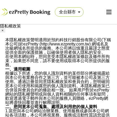
隱私權政策
×
本隱私權政策聲明適用於預約科技行銷股份有限公司(下稱
本公司)於ezPretty (http://www.ezpretty.com.tw) 網域名及
次級網域名所提供的服務。本公司將以慎重且嚴謹之態度
提供全面的保護措施，以確保使用者個人隱私的安全。
在使用本網站時，您同意受本隱私權政策條款及條件所拘
束，如果您不同意，請不要使用或取得本公司所提供的服
務。
一、適用範圍
根據以下所述，您的個人識別資料的某些部分將被揭露給
與本公司有業務合作之第三方，並可能被本公司及第三方
使用。通過註冊並同意隱私權政策和會員合約，您明確同
意本公司使用和揭露您的個人識別資料。本隱私權政策已
合併並與會員合約的條款相一致。 如果用戶對於ezPretty
網站的隱私權聲明或與個人資料相關的任何事項有疑問，
歡迎透過電子郵件與本公司的服務人員聯絡，ezPretty網
站將盡快回覆並進行解釋說明。
二、您同意本公司蒐集、處理及利用您的個人資料
1.當您與本公司網站洽辦業務、使用服務或參與本公司網
站各項活動，本公司將視業務、服務或活動性質請您提供