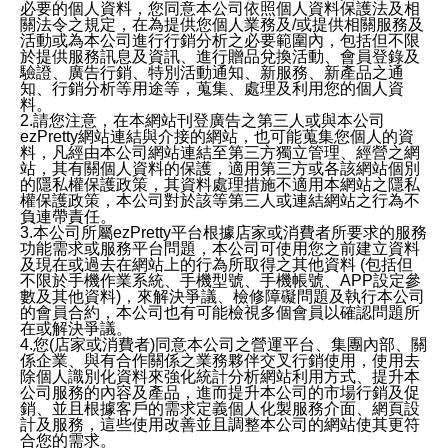
必要的個人資料，您同意本公司依照個人資料保護法及相
關法令之規定，在為提供您個人業務及/或提供相關服務及
活動或為本公司進行行銷分析之必要範圍內，包括但不限
於提供服務訊息及資訊、進行贈品兌換活動、會員登錄及
驗證、廣告行銷、特別活動通知、新服務、新產品之通
知、行銷分析等用途等，蒐集、處理及利用您的個人資
料。
2.請您注意，在本網站刊登廣告之第三人或與本公司
ezPretty網站連結與介接的網站，也可能蒐集您個人的資
料，凡經由本公司網站連結至第三方獨立管理、經營之網
站，其有關個人資料的保護，適用第三方或各該網站個別
的隱私權保護政策，其資料處理措施不適用本網站之隱私
權保護政策，本公司對於該等第三人或連結網站之行為不
負連帶責任。
3.本公司所屬ezPretty平台根據店家或消費者所要求的服務
功能需求或服務平台問題，本公司可使用您之前建立資料
及現在或過去在網站上的行為所取得之其他資料 (包括但
不限於手機作業系統、手機型號、手機帳號、APP設定參
數及其他資料)，來解決爭議、檢修障礙問題及執行本公司
的會員合約，本公司也有可能檢視多個會員以確認問題所
在或解決爭議。
4.您(店家或消費者)同意本公司之營運平台、集團內部、關
係企業、與有合作關係之業務夥伴交叉行銷使用，使用去
除個人識別化資料來強化統計分析網站利用方式、提升本
公司服務的內容及產品，進而提升本公司的市場行銷及促
銷、並且根據客戶的需求定義個人化製服務介面、網頁設
計及服務，這些使用改善並且調整本公司的網站使其更符
合您的需求。