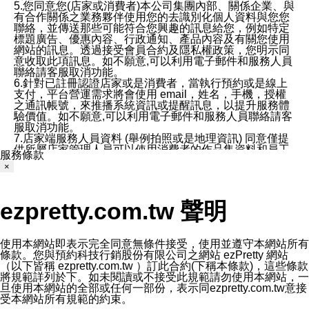
5.您同意您(店家或消費者)本公司集團內部、關係企業、與
有合作關係之業務夥伴使用您的去識別化個人資料與您您
聯絡，並傳送那些可能符合您興趣的訊息給您，例如特定
標題廣告、優惠內容、行政通知、產品內容及有關您使用
網站的訊息。透過接受會員合約及隱私權政策，您明示同
意收取此項訊息。如不願意,可以利用電子郵件和服務人員
聯絡請客服取消功能。
6.針對已註冊認證店家或是消費者，當執行預約或是線上
支付，平台營運需求將會使用 email，姓名，手機，授權
之通訊帳號，來推播系統資訊或提醒訊息，以提升服務體
驗價值。如不願意,可以利用電子郵件和服務人員聯絡請客
服取消功能。
7.店家端服務人員資料 (舉例拍照或是地理資訊) 同意僅提
供所屬店家管理人員可以使用消費者的作品集資料和員工
服務條款
打卡個人圖像行為。本公司及ezPretty平台不會做任何使
×
用。
三、本公司對您個人資料的揭露
1.基於現有服務平台的監管環境，預約科技保證不會揭露
ezpretty.com.tw 聲明
任何店家的營運資訊，且預約科技和店家均不能洩露消費
者的個人資料。然而，在某些情況下，本公司可能會因受
政府要求或法律規定，而被迫向政府或第三方提供資料。
第三方也可能非法地攔截或存取傳輸的私人通訊，或會員
使用本網站即表示完全同意無條件接受，使用並遵守本網站所有
可能濫用或誤用從本公司網站獲得的您的資料。因此，儘
條款。您與預約科技行銷股份有限公司之網站 ezPretty 網站
管本公司使用企業標準的保護措施來保護您的隱私，本公
（以下皆稱 ezpretty.com.tw ）訂此合約(下稱本條款)，這些條款
司並未承諾您的個人識別資料或私人通訊將永遠保密。
將規範詳列於下。如未閱讀或不接受此規範請勿使用本網站，一
2.根據本公司的政策，本公司不會將涉及您的個人識別資
旦使用本網站的全部或任何一部份，表示同ezpretty.com.tw意接
料出租或出售給第三方。
受本網站所有規範的約束。
3. 本公司、所屬集團、關係企業或與其合作行銷之第三方