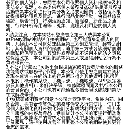
必要的個人資料，您同意本公司依照個人資料保護法及相
關法令之規定，在為提供您個人業務及/或提供相關服務及
活動或為本公司進行行銷分析之必要範圍內，包括但不限
於提供服務訊息及資訊、進行贈品兌換活動、會員登錄及
驗證、廣告行銷、特別活動通知、新服務、新產品之通
知、行銷分析等用途等，蒐集、處理及利用您的個人資
料。
2.請您注意，在本網站刊登廣告之第三人或與本公司
ezPretty網站連結與介接的網站，也可能蒐集您個人的資
料，凡經由本公司網站連結至第三方獨立管理、經營之網
站，其有關個人資料的保護，適用第三方或各該網站個別
的隱私權保護政策，其資料處理措施不適用本網站之隱私
權保護政策，本公司對於該等第三人或連結網站之行為不
負連帶責任。
3.本公司所屬ezPretty平台根據店家或消費者所要求的服務
功能需求或服務平台問題，本公司可使用您之前建立資料
及現在或過去在網站上的行為所取得之其他資料 (包括但
不限於手機作業系統、手機型號、手機帳號、APP設定參
數及其他資料)，來解決爭議、檢修障礙問題及執行本公司
的會員合約，本公司也有可能檢視多個會員以確認問題所
在或解決爭議。
4.您(店家或消費者)同意本公司之營運平台、集團內部、關
係企業、與有合作關係之業務夥伴交叉行銷使用，使用去
除個人識別化資料來強化統計分析網站利用方式、提升本
公司服務的內容及產品，進而提升本公司的市場行銷及促
銷、並且根據客戶的需求定義個人化製服務介面、網頁設
計及服務，這些使用改善並且調整本公司的網站使其更符
合您的需求。