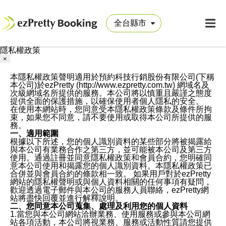
隱私權政策
×
本隱私權政策聲明適用於預約科技行銷股份有限公司(下稱
本公司)於ezPretty (http://www.ezpretty.com.tw) 網域名及
次級網域名所提供的服務。本公司將以慎重且嚴謹之態度
提供全面的保護措施，以確保使用者個人隱私的安全。
在使用本網站時，您同意受本隱私權政策條款及條件所拘
束，如果您不同意，請不要使用或取得本公司所提供的服
務。
一、適用範圍
根據以下所述，您的個人識別資料的某些部分將被揭露給
與本公司有業務合作之第三方，並可能被本公司及第三方
使用。通過註冊並同意隱私權政策和會員合約，您明確同
意本公司使用和揭露您的個人識別資料。本隱私權政策已
合併並與會員合約的條款相一致。 如果用戶對於ezPretty
網站的隱私權聲明或與個人資料相關的任何事項有疑問，
歡迎透過電子郵件與本公司的服務人員聯絡，ezPretty網
站將盡快回覆並進行解釋說明。
二、您同意本公司蒐集、處理及利用您的個人資料
1.當您與本公司網站洽辦業務、使用服務或參與本公司網
站各項活動，本公司將視業務、服務或活動性質請您提供