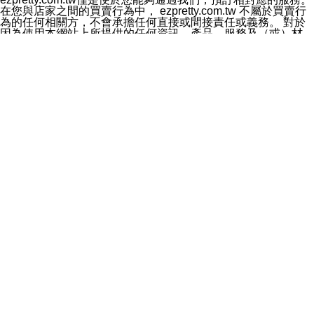
料於行銷活動資訊、商品訊息或新服務等相關行銷，且於
在您與店家之間的買賣行為中， ezpretty.com.tw 不屬於買賣行
首次行銷時，將提供您表示拒絕行銷之方式，本公司不會
為的任何相關方，不會承擔任何直接或間接責任或義務。 對於
向您索取相關費用。如您拒絕接受行銷服務或嗣後欲拒絕
因為使用本網站上所提供的任何資訊、產品、服務及（或）材
時，均可隨時通知本公司，本公司、所屬集團、關係企業
料，而產生或導致的任何損失或損害，ezpretty.com.tw 及其管
或與其合作行銷之第三方業務合作公司或第三方業務合作
理人員、員工或代表人均對此不承擔任何責任。 儘管
公司將立即停止利用您的個人資料行銷。
ezpretty.com.tw 已經盡了適當努力確保本網站上所列的服務符
四、個人資料利用之期間、地區、對象及方式如下
合合理的標準，仍不得將本網站內所列出的任何服務視為
1.期間：您同意於本公司存續期間或依法令之資料保存期
ezpretty.com.tw 推薦的服務，或是認為其代表該服務將會適用
間內，以及您的個人資料蒐集之目的消失或期限屆滿時，
於該用戶。如果該服務不適用於您，ezpretty.com.tw 將對此不
本公司得繼續保存、處理或利用您的個人資料。
承擔任何責任。
2.地區：就中華民國領域內。
網站使用者的守法義務及承諾
3.對象：本公司所屬公司(本公司)及其分公司、本公司之關
本條款構成您與 ezPretty 間之有效契約。 本條款中如有一部無
係企業、其他與本公司有業務往來或合作之機構。
效時，不影響其他條款之效力。 本條款如有未盡之處，雙方均
4.方式：以電話、簡訊、電子郵件、紙本或其他合於當時
應依誠實信用、平等互惠原則，共商解決之道。
科技之適當方式作個人資料之利用，(包括任何依法得利用
年齡和責任
之方式，但不限於使用於本網站或與外部合作之行銷)並於
你向 ezpretty.com.tw您確認您已經達到使用本網站的合法年
法令容許之範圍內，為行銷建檔、揭露、轉介或交互運用
齡。可以針對您在使用本網站時產生的任何責任，形成有約束力
予本公司及其合作對象。
的法律責任。您理解使用本網站時及他人使用您的登錄資訊使用
五、個人資料之類別
本網站時所產生的交易責任。
本聲明所指之個人資料類別如下:
網站連結
1.您提供之資料，包括您的姓名、性別、連絡方式(包括但
本網站可能包含有通往ezpretty.com.tw以外的其他方所運營網站
不限於電話、E-MAIL及地址等)、服務單位、職稱、為完
的超連結。此類超連結僅提供用於參考。此類網站不是由
成收款或付款所需之資料、IＰ位址、及其他得以直接或間
ezpretty.com.tw 控制，我們對其內容不承擔任何責任。在本網
接識別使用者身分之個人資料，及執行職務或業務之必要
站上加入通往此類網站的超連結，並非暗示我們贊同此類網站上
範圍內所需蒐集、處理及利用的個人資料。
的材料或是與其經營人之間存在任何聯繫。
2.為提升服務品質，本公司會依照所提供服務之性質，記
智慧財產權聲明
錄使用者的IP位址、以及在本公司內的瀏覽活動(例如，使
本網站上的所有資訊、內容、圖片、文字、聲音、圖像22、按
用者所使用的軟硬體、所點選的網頁)等資料，但是這些資
鈕、商標、服務標章及商品名稱均受中華民國國家法律及國際條