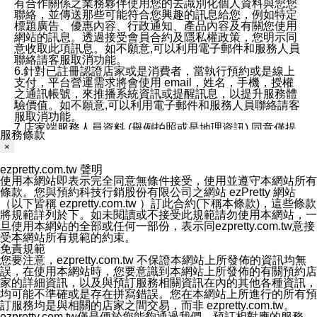
有合作關係之業務夥伴使用您的去識別化個人資料與您您
聯絡，並傳送那些可能符合您興趣的訊息給您，例如特定
標題廣告、優惠內容、行政通知、產品內容及有關您使用
網站的訊息。透過接受會員合約及隱私權政策，您明示同
意收取此項訊息。如不願意,可以利用電子郵件和服務人員
聯絡請客服取消功能。
6.針對已註冊認證店家或是消費者，當執行預約或是線上
支付，平台營運需求將會使用 email，姓名，手機，授權
之通訊帳號，來推播系統資訊或提醒訊息，以提升服務體
驗價值。如不願意,可以利用電子郵件和服務人員聯絡請客
服取消功能。
7.店家端服務人員資料 (舉例拍照或是地理資訊) 同意僅提
服務條款
供所屬店家管理人員可以使用消費者的作品集資料和員工
×
打卡個人圖像行為。本公司及ezPretty平台不會做任何使
用。
ezpretty.com.tw 聲明
三、本公司對您個人資料的揭露
使用本網站即表示完全同意無條件接受，使用並遵守本網站所有
1.基於現有服務平台的監管環境，預約科技保證不會揭露
條款。您與預約科技行銷股份有限公司之網站 ezPretty 網站
任何店家的營運資訊，且預約科技和店家均不能洩露消費
（以下皆稱 ezpretty.com.tw ）訂此合約(下稱本條款)，這些條款
者的個人資料。然而，在某些情況下，本公司可能會因受
將規範詳列於下。如未閱讀或不接受此規範請勿使用本網站，一
政府要求或法律規定，而被迫向政府或第三方提供資料。
旦使用本網站的全部或任何一部份，表示同ezpretty.com.tw意接
第三方也可能非法地攔截或存取傳輸的私人通訊，或會員
受本網站所有規範的約束。
可能濫用或誤用從本公司網站獲得的您的資料。因此，儘
免責規範
管本公司使用企業標準的保護措施來保護您的隱私，本公
您要注意，ezpretty.com.tw 不保證本網站上所發佈的資訊均無
司並未承諾您的個人識別資料或私人通訊將永遠保密。
誤，在使用本網站時，您要意識到本網站上所發佈的有關預約店
2.根據本公司的政策，本公司不會將涉及您的個人識別資
家的詳細資訊，以及與預訂服務相關資訊在內的其他各種資訊，
料出租或出售給第三方。
均可能不準確或是存在拼寫錯誤。您在本網站上所進行的所有預
3. 本公司、所屬集團、關係企業或與其合作行銷之第三方
訂服務均是與相關的店家之間交易，而非 ezpretty.com.tw。
業務合作公司會在您同意之情形下，始得利用您的個人資
ezpretty.com.tw僅是便於您能夠通過我們，預訂相對應的服務。