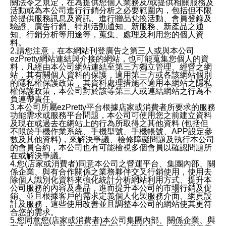
關法令之規定，在為提供您個人業務及/或提供相關服務及
活動或為本公司進行行銷分析之必要範圍內，包括但不限
於提供服務訊息及資訊、進行贈品兌換活動、會員登錄及
驗證、廣告行銷、特別活動通知、新服務、新產品之通
知、行銷分析等用途等，蒐集、處理及利用您的個人資
料。
2.請您注意，在本網站刊登廣告之第三人或與本公司
ezPretty網站連結與介接的網站，也可能蒐集您個人的資
料，凡經由本公司網站連結至第三方獨立管理、經營之網
站，其有關個人資料的保護，適用第三方或各該網站個別
的隱私權保護政策，其資料處理措施不適用本網站之隱私
權保護政策，本公司對於該等第三人或連結網站之行為不
負連帶責任。
3.本公司所屬ezPretty平台根據店家或消費者所要求的服務
功能需求或服務平台問題，本公司可使用您之前建立資料
及現在或過去在網站上的行為所取得之其他資料 (包括但
不限於手機作業系統、手機型號、手機帳號、APP設定參
數及其他資料)，來解決爭議、檢修障礙問題及執行本公司
的會員合約，本公司也有可能檢視多個會員以確認問題所
在或解決爭議。
4.您(店家或消費者)同意本公司之營運平台、集團內部、關
係企業、與有合作關係之業務夥伴交叉行銷使用，使用去
除個人識別化資料來強化統計分析網站利用方式、提升本
公司服務的內容及產品，進而提升本公司的市場行銷及促
銷、並且根據客戶的需求定義個人化製服務介面、網頁設
計及服務，這些使用改善並且調整本公司的網站使其更符
合您的需求。
5.您同意您(店家或消費者)本公司集團內部、關係企業、與