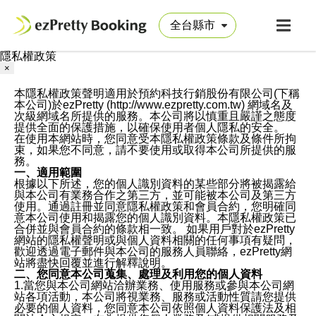
隱私權政策
×
本隱私權政策聲明適用於預約科技行銷股份有限公司(下稱
本公司)於ezPretty (http://www.ezpretty.com.tw) 網域名及
次級網域名所提供的服務。本公司將以慎重且嚴謹之態度
提供全面的保護措施，以確保使用者個人隱私的安全。
在使用本網站時，您同意受本隱私權政策條款及條件所拘
束，如果您不同意，請不要使用或取得本公司所提供的服
務。
一、適用範圍
根據以下所述，您的個人識別資料的某些部分將被揭露給
與本公司有業務合作之第三方，並可能被本公司及第三方
使用。通過註冊並同意隱私權政策和會員合約，您明確同
意本公司使用和揭露您的個人識別資料。本隱私權政策已
合併並與會員合約的條款相一致。 如果用戶對於ezPretty
網站的隱私權聲明或與個人資料相關的任何事項有疑問，
歡迎透過電子郵件與本公司的服務人員聯絡，ezPretty網
站將盡快回覆並進行解釋說明。
二、您同意本公司蒐集、處理及利用您的個人資料
1.當您與本公司網站洽辦業務、使用服務或參與本公司網
站各項活動，本公司將視業務、服務或活動性質請您提供
必要的個人資料，您同意本公司依照個人資料保護法及相