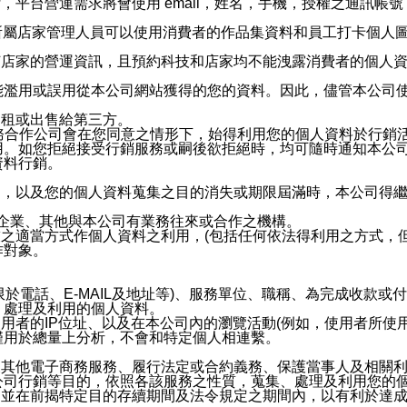
，平台營運需求將會使用 email，姓名，手機，授權之通訊
供所屬店家管理人員可以使用消費者的作品集資料和員工打卡個人圖像
何店家的營運資訊，且預約科技和店家均不能洩露消費者的個人
能濫用或誤用從本公司網站獲得的您的資料。因此，儘管本公司
出租或出售給第三方。
業務合作公司會在您同意之情形下，始得利用您的個人資料於行銷
用。如您拒絕接受行銷服務或嗣後欲拒絕時，均可隨時通知本公
資料行銷。
內，以及您的個人資料蒐集之目的消失或期限屆滿時，本公司得
係企業、其他與本公司有業務往來或合作之機構。
技之適當方式作個人資料之利用，(包括任何依法得利用之方式，
作對象。
限於電話、E-MAIL及地址等)、服務單位、職稱、為完成收款
、處理及利用的個人資料。
使用者的IP位址、以及在本公司內的瀏覽活動(例如，使用者所使
僅用於總量上分析，不會和特定個人相連繫。
及其他電子商務服務、履行法定或合約義務、保護當事人及相關
公司行銷等目的，依照各該服務之性質，蒐集、處理及利用您的
，並在前揭特定目的存續期間及法令規定之期間內，以有利於達成