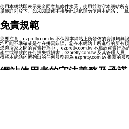
1.LINE 帳號設定的電話號碼與本公司/本服務所傳來的電話
2.該 LINE 帳號已在 LINE APP 設定中，同意接收通知型訊
使用本網站即表示完全同意無條件接受，使用並遵守本網站所有條款。您與
3.LINE 帳號未封鎖傳送訊息之 LINE 官方帳號。
規範詳列於下。如未閱讀或不接受此規範請勿使用本網站，一旦使用本
欲變更通知型訊息的設定，操作如下：
1.點選「主頁」＞「設定」
免責規範
2.點選「隱私設定」
3.點選「提供使用資料」
4.點選「LINE通知型訊息」
5.開關「接收LINE通知型訊息」
您要注意，ezpretty.com.tw 不保證本網站上所發佈
❗️關閉「接收通知型訊息」後，將不會接收到來自任何企業
均可能不準確或是存在拼寫錯誤。您在本網站上所進行的所有預訂服務均是與
您與店家之間的買賣行為中， ezpretty.com.tw 不
產生或導致的任何損失或損害，ezpretty.com.tw 及其管理
得將本網站內所列出的任何服務視為 ezpretty.com.tw 推
網站使用者的守法義務及承諾
本條款構成您與 ezPretty 間之有效契約。 本條款中如
年齡和責任
你向 ezpretty.com.tw您確認您已經達到使用本網站
網站時所產生的交易責任。