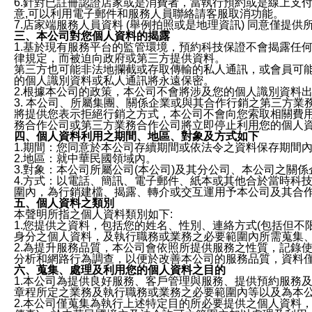
6.針對已註冊認證店家或是消費者，當執行預約或是線上支付
意,可以利用電子郵件和服務人員聯絡請客服取消功能。
7.店家端服務人員資料 (舉例拍照或是地理資訊) 同意僅提
三、本公司對您個人資料的揭露
1.基於現有服務平台的監管環境，預約科技保證不會揭露任
律規定，而被迫向政府或第三方提供資料。
第三方也可能非法地攔截或存取傳輸的私人通訊，或會員可
的個人識別資料或私人通訊將永遠保密。
2.根據本公司的政策，本公司不會將涉及您的個人識別資料
3. 本公司、所屬集團、關係企業或與其合作行銷之第三方
將提供您表示拒絕行銷之方式，本公司不會向您索取相關費
務合作公司或第三方業務合作公司將立即停止利用您的個人
四、個人資料利用之期間、地區、對象及方式如下
1.期間：您同意於本公司存續期間或依法令之資料保存期間
2.地區：就中華民國領域內。
3.對象：本公司所屬公司(本公司)及其分公司、本公司之關
4.方式：以電話、簡訊、電子郵件、紙本或其他合於當時科
圍內，為行銷建檔、揭露、轉介或交互運用予本公司及其合
五、個人資料之類別
本聲明所指之個人資料類別如下:
1.您提供之資料，包括您的姓名、性別、連絡方式(包括但不
身分之個人資料，及執行職務或業務之必要範圍內所需蒐集
2.為提升服務品質，本公司會依照所提供服務之性質，記錄
分析和網路行為調查，以便於改善本公司的服務品質，資料
六、蒐集、處理及利用您的個人資料之目的
1.本公司為提供良好服務、客戶管理與服務、提供預約服務
章程所定之業務及執行職務或業務之必要範圍內等以及為本
2.本公司僅蒐集為執行上述特定目的所必要提供之個人資料