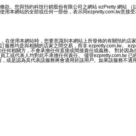
號碼比對相符。
息。
預約科技行銷股份有限公司之網站 ezPretty 網站 （以下皆稱 
網站的全部或任何一部份，表示同ezpretty.com.tw意
的資訊均無誤，在使用本網站時，您要意識到本網站上所發佈的有關預
官方帳號或認證官方帳號的通知型訊息。
相關的店家之間交易，而非 ezpretty.com.tw。 ezpr
屬於買賣行為的任何相關方，不會承擔任何直接或間接責任或義務。 
人員、員工或代表人均對此不承擔任何責任。 儘管ezpretty.co
薦的服務，或是認為其代表該服務將會適用於該用戶。如果該服務不適用於您，
有一部無效時，不影響其他條款之效力。 本條款如有未盡之處，雙方
的合法年齡。可以針對您在使用本網站時產生的任何責任，形成有約束