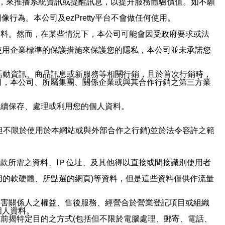
帳號，來推播系統資訊或提醒訊息，以提升服務體驗價值。如不願
行為。本公司及ezPretty平台不會做任何使用。
資料。然而，在某些情況下，本公司可能會因受政府要求或法
使用企業標準的保護措施來保護您的隱私，本公司並未承諾您
活動資訊、商品訊息或新服務等相關行銷，且於首次行銷時，
司，本公司、所屬集團、關係企業或與其合作行銷之第三方業
繼續保存、處理或利用您的個人資料。
但不限於使用於本網站或與外部合作之行銷)並於法令容許之範
或付款所需之資料、IＰ位址、及其他得以直接或間接識別使用者
用的軟硬體、所點選的網頁)等資料，但是這些資料僅供作流量
利害關係人之權益、售後服務、經營合於營業登記項目或組織
個人資料。
前揭特定目的之方式(包括但不限於電腦處理、郵寄、電話、