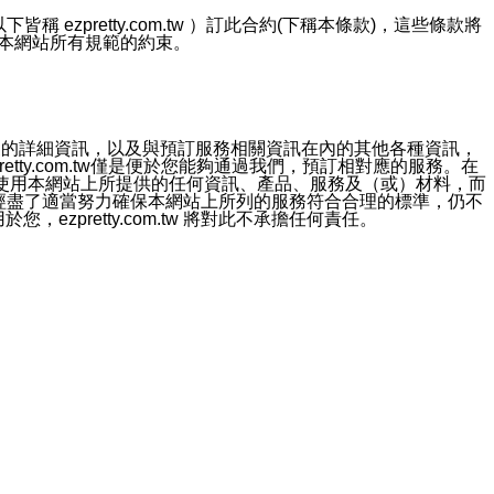
ezpretty.com.tw ）訂此合約(下稱本條款)，這些條款將
接受本網站所有規範的約束。
約店家的詳細資訊，以及與預訂服務相關資訊在內的其他各種資訊，
etty.com.tw僅是便於您能夠通過我們，預訂相對應的服務。在
對於因為使用本網站上所提供的任何資訊、產品、服務及（或）材料，而
m.tw 已經盡了適當努力確保本網站上所列的服務符合合理的標準，仍不
ezpretty.com.tw 將對此不承擔任何責任。
均應依誠實信用、平等互惠原則，共商解決之道。
力的法律責任。您理解使用本網站時及他人使用您的登錄資訊使用本