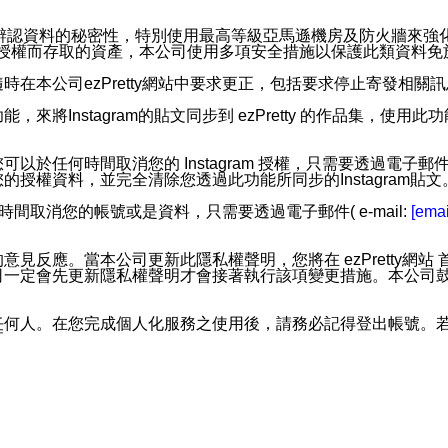
。
您個人辨認資料的秘密性，特別使用最高等級亞馬遜機房及防火牆來
失及未經授權而存取的資產，本公司使用多項安全措施以保護此類資料
在本公司ezPretty網站中要求更正，包括要求停止寄發相關
步功能，來將Instagram的貼文同步到 ezPretty 的作品集，使
步功能，您可以於任何時間取消您的 Instagram 授權，只需要
授權資料，並完全清除您透過此功能所同步的Instagram貼文
時間取消您的帳號或是資料，只需要透過電子郵件( e-mail:
[emai
應。當本公司更新此隱私權聲明，您將在 ezPretty網站 首頁
定會先更新隱私權聲明才會接著執行該項變更措施。本公司鼓勵您定
任何人。在您完成個人化服務之使用後，請務必記得登出帳號。
區。
並傳送或宣傳本網站各項服務之資料或電子郵件供您參考。您能
入本公司/本服務好友，您仍可接收到通知型訊息。
限，以廣告或其他目的的訊息皆不會被傳送。滿足以下三個條件