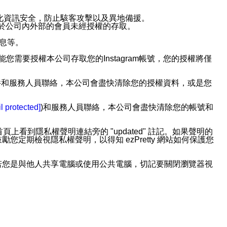
強化資訊安全，防止駭客攻擊以及異地備援。
免於公司內外部的會員未經授權的存取。
訊息等。
用此功能您需要授權本公司存取您的Instagram帳號，您的授權將僅
透過電子郵件和服務人員聯絡，本公司會盡快清除您的授權資料，或是您
。
l protected]
)和服務人員聯絡，本公司會盡快清除您的帳號和
上看到隱私權聲明連結旁的 "updated" 註記。如果聲明的
期檢視隱私權聲明，以得知 ezPretty 網站如何保護您
若您是與他人共享電腦或使用公共電腦，切記要關閉瀏覽器視
依照該資料或電子郵件所指示之方法、說明或功能連結，隨時
者，將可收到通知型訊息。