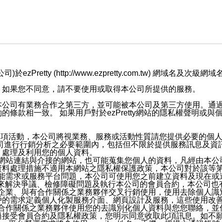
retty (http://www.ezpretty.com.tw) 網
，如果您不同意，請不要使用或取得本公司所提供的服務。
本公司有業務合作之第三方，並可能被本公司及第三方使用。通
條款相一致。 如果用戶對於ezPretty網站的隱私權聲明或
各項活動，本公司將視業務、服務或活動性質請您提供必要的個
公司進行行銷分析之必要範圍內，包括但不限於提供服務訊息及資
、處理及利用您的個人資料。
etty網站連結與介接的網站，也可能蒐集您個人的資料，凡經由
資料處理措施不適用本網站之隱私權保護政策，本公司對於該等
服務功能需求或服務平台問題，本公司可使用您之前建立資料及現在
，來解決爭議、檢修障礙問題及執行本公司的會員合約，本公司
關係企業、與有合作關係之業務夥伴交叉行銷使用，使用去除個人
戶的需求定義個人化製服務介面、網頁設計及服務，這些使用改
與有合作關係之業務夥伴使用您的去識別化個人資料與您您聯絡，
接受會員合約及隱私權政策，您明示同意收取此項訊息。如不願