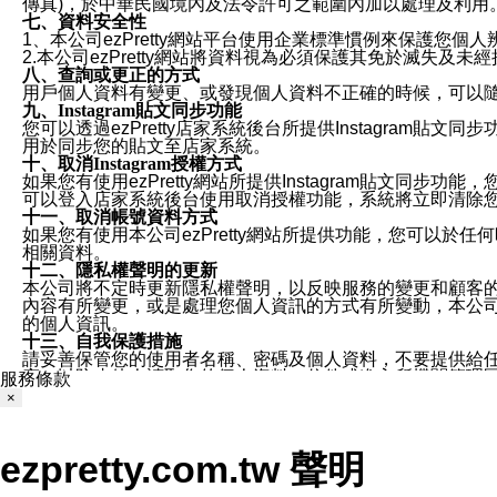
傳真)，於中華民國境內及法令許可之範圍內加以處理及利用
七、資料安全性
1、本公司ezPretty網站平台使用企業標準慣例來保護
2.本公司ezPretty網站將資料視為必須保護其免於滅
八、查詢或更正的方式
用戶個人資料有變更、或發現個人資料不正確的時候，可以隨時
九、Instagram貼文同步功能
您可以透過ezPretty店家系統後台所提供Instagram貼文同
用於同步您的貼文至店家系統。
十、取消Instagram授權方式
如果您有使用ezPretty網站所提供Instagram貼文同
可以登入店家系統後台使用取消授權功能，系統將立即清除您的
十一、取消帳號資料方式
如果您有使用本公司ezPretty網站所提供功能，您可以於任何
相關資料。
十二、隱私權聲明的更新
本公司將不定時更新隱私權聲明，以反映服務的變更和顧客的意見反
內容有所變更，或是處理您個人資訊的方式有所變動，本公司一
的個人資訊。
十三、自我保護措施
請妥善保管您的使用者名稱、密碼及個人資料，不要提供給
窗，以防止他人讀取您的個人資料、信件或進入所機關管理
服務條款
十四、傳送宣傳本站資訊或電子郵件之政策
×
您同意本公司網站，透過您所提供的郵件地址與您取得聯絡
停止接收這些資料或電子郵件。
十五、訊息通知
ezpretty.com.tw 聲明
本公司/本服務將以通知型訊息傳送重要訊息給您。即使未加
本公司/本服務傳送之通知型訊息以對您有效且重要的訊息為