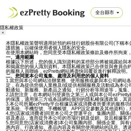
隱私權政策
×
本隱私權政策聲明適用於預約科技行銷股份有限公司(下稱本公司)於ezP
護措施，以確保使用者個人隱私的安全。
在使用本網站時，您同意受本隱私權政策條款及條件所拘束
一、適用範圍
根據以下所述，您的個人識別資料的某些部分將被揭露給與
和揭露您的個人識別資料。本隱私權政策已合併並與會員合約的
的服務人員聯絡，ezPretty網站將盡快回覆並進行解釋說明。
二、您同意本公司蒐集、處理及利用您的個人資料
1.當您與本公司網站洽辦業務、使用服務或參與本公司網站
定，在為提供您個人業務及/或提供相關服務及活動或為本
動通知、新服務、新產品之通知、行銷分析等用途等，蒐集
2.請您注意，在本網站刊登廣告之第三人或與本公司ezPr
的保護，適用第三方或各該網站個別的隱私權保護政策，其
3.本公司所屬ezPretty平台根據店家或消費者所要求的
業系統、手機型號、手機帳號、APP設定參數及其他資料)
4.您(店家或消費者)同意本公司之營運平台、集團內部、
容及產品，進而提升本公司的市場行銷及促銷、並且根據客
5.您同意您(店家或消費者)本公司集團內部、關係企業、
惠內容、行政通知、產品內容及有關您使用網站的訊息。透過