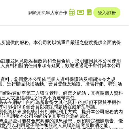
關於潮流串
店家合作
登入/註冊
域名及次級網域名所提供的服務。本公司將以慎重且嚴謹之態度提供全面的保
過註冊並同意隱私權政策和會員合約，您明確同意本公司使用
與個人資料相關的任何事項有疑問，歡迎透過電子郵件與本公司
人資料，您同意本公司依照個人資料保護法及相關法令之規
訊、進行贈品兌換活動、會員登錄及驗證、廣告行銷、特別活
本公司網站連結至第三方獨立管理、經營之網站，其有關個人資料
第三人或連結網站之行為不負連帶責任。
或過去在網站上的行為所取得之其他資料 (包括但不限於手機作
也有可能檢視多個會員以確認問題所在或解決爭議。
識別化資料來強化統計分析網站利用方式、提升本公司服務的內
善並且調整本公司的網站使其更符合您的需求。
並傳送那些可能符合您興趣的訊息給您，例如特定標題廣告、優
意,可以利用電子郵件和服務人員聯絡請客服取消功能。