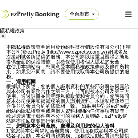
隱私權政策
×
本隱私權政策聲明適用於預約科技行銷股份有限公司(下稱
本公司)於ezPretty (http://www.ezpretty.com.tw) 網域名及
次級網域名所提供的服務。本公司將以慎重且嚴謹之態度
提供全面的保護措施，以確保使用者個人隱私的安全。
在使用本網站時，您同意受本隱私權政策條款及條件所拘
束，如果您不同意，請不要使用或取得本公司所提供的服
務。
一、適用範圍
根據以下所述，您的個人識別資料的某些部分將被揭露給
與本公司有業務合作之第三方，並可能被本公司及第三方
使用。通過註冊並同意隱私權政策和會員合約，您明確同
意本公司使用和揭露您的個人識別資料。本隱私權政策已
合併並與會員合約的條款相一致。 如果用戶對於ezPretty
網站的隱私權聲明或與個人資料相關的任何事項有疑問，
歡迎透過電子郵件與本公司的服務人員聯絡，ezPretty網
站將盡快回覆並進行解釋說明。
二、您同意本公司蒐集、處理及利用您的個人資料
1.當您與本公司網站洽辦業務、使用服務或參與本公司網
站各項活動，本公司將視業務、服務或活動性質請您提供