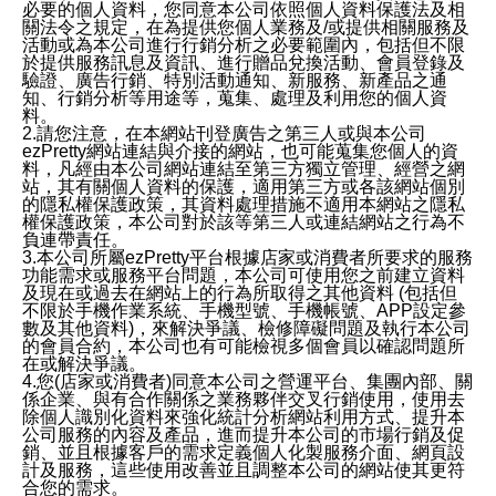
必要的個人資料，您同意本公司依照個人資料保護法及相
關法令之規定，在為提供您個人業務及/或提供相關服務及
活動或為本公司進行行銷分析之必要範圍內，包括但不限
於提供服務訊息及資訊、進行贈品兌換活動、會員登錄及
驗證、廣告行銷、特別活動通知、新服務、新產品之通
知、行銷分析等用途等，蒐集、處理及利用您的個人資
料。
2.請您注意，在本網站刊登廣告之第三人或與本公司
ezPretty網站連結與介接的網站，也可能蒐集您個人的資
料，凡經由本公司網站連結至第三方獨立管理、經營之網
站，其有關個人資料的保護，適用第三方或各該網站個別
的隱私權保護政策，其資料處理措施不適用本網站之隱私
權保護政策，本公司對於該等第三人或連結網站之行為不
負連帶責任。
3.本公司所屬ezPretty平台根據店家或消費者所要求的服務
功能需求或服務平台問題，本公司可使用您之前建立資料
及現在或過去在網站上的行為所取得之其他資料 (包括但
不限於手機作業系統、手機型號、手機帳號、APP設定參
數及其他資料)，來解決爭議、檢修障礙問題及執行本公司
的會員合約，本公司也有可能檢視多個會員以確認問題所
在或解決爭議。
4.您(店家或消費者)同意本公司之營運平台、集團內部、關
係企業、與有合作關係之業務夥伴交叉行銷使用，使用去
除個人識別化資料來強化統計分析網站利用方式、提升本
公司服務的內容及產品，進而提升本公司的市場行銷及促
銷、並且根據客戶的需求定義個人化製服務介面、網頁設
計及服務，這些使用改善並且調整本公司的網站使其更符
合您的需求。