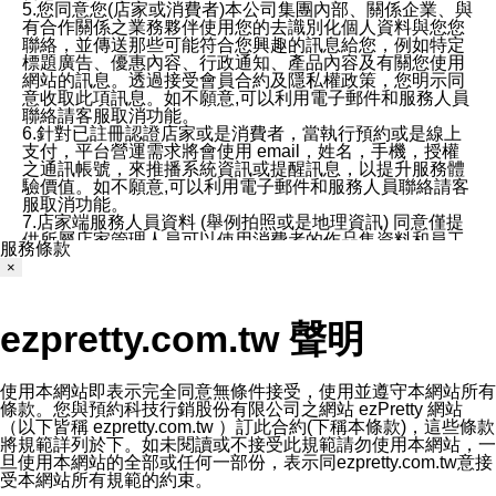
5.您同意您(店家或消費者)本公司集團內部、關係企業、與
有合作關係之業務夥伴使用您的去識別化個人資料與您您
聯絡，並傳送那些可能符合您興趣的訊息給您，例如特定
標題廣告、優惠內容、行政通知、產品內容及有關您使用
網站的訊息。透過接受會員合約及隱私權政策，您明示同
意收取此項訊息。如不願意,可以利用電子郵件和服務人員
聯絡請客服取消功能。
6.針對已註冊認證店家或是消費者，當執行預約或是線上
支付，平台營運需求將會使用 email，姓名，手機，授權
之通訊帳號，來推播系統資訊或提醒訊息，以提升服務體
驗價值。如不願意,可以利用電子郵件和服務人員聯絡請客
服取消功能。
7.店家端服務人員資料 (舉例拍照或是地理資訊) 同意僅提
供所屬店家管理人員可以使用消費者的作品集資料和員工
服務條款
打卡個人圖像行為。本公司及ezPretty平台不會做任何使
×
用。
三、本公司對您個人資料的揭露
1.基於現有服務平台的監管環境，預約科技保證不會揭露
ezpretty.com.tw 聲明
任何店家的營運資訊，且預約科技和店家均不能洩露消費
者的個人資料。然而，在某些情況下，本公司可能會因受
政府要求或法律規定，而被迫向政府或第三方提供資料。
第三方也可能非法地攔截或存取傳輸的私人通訊，或會員
使用本網站即表示完全同意無條件接受，使用並遵守本網站所有
可能濫用或誤用從本公司網站獲得的您的資料。因此，儘
條款。您與預約科技行銷股份有限公司之網站 ezPretty 網站
管本公司使用企業標準的保護措施來保護您的隱私，本公
（以下皆稱 ezpretty.com.tw ）訂此合約(下稱本條款)，這些條款
司並未承諾您的個人識別資料或私人通訊將永遠保密。
將規範詳列於下。如未閱讀或不接受此規範請勿使用本網站，一
2.根據本公司的政策，本公司不會將涉及您的個人識別資
旦使用本網站的全部或任何一部份，表示同ezpretty.com.tw意接
料出租或出售給第三方。
受本網站所有規範的約束。
3. 本公司、所屬集團、關係企業或與其合作行銷之第三方