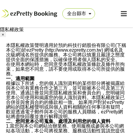
隱私權政策
×
本隱私權政策聲明適用於預約科技行銷股份有限公司(下稱
本公司)於ezPretty (http://www.ezpretty.com.tw) 網域名及
次級網域名所提供的服務。本公司將以慎重且嚴謹之態度
提供全面的保護措施，以確保使用者個人隱私的安全。
在使用本網站時，您同意受本隱私權政策條款及條件所拘
束，如果您不同意，請不要使用或取得本公司所提供的服
務。
一、適用範圍
根據以下所述，您的個人識別資料的某些部分將被揭露給
與本公司有業務合作之第三方，並可能被本公司及第三方
使用。通過註冊並同意隱私權政策和會員合約，您明確同
意本公司使用和揭露您的個人識別資料。本隱私權政策已
合併並與會員合約的條款相一致。 如果用戶對於ezPretty
網站的隱私權聲明或與個人資料相關的任何事項有疑問，
歡迎透過電子郵件與本公司的服務人員聯絡，ezPretty網
站將盡快回覆並進行解釋說明。
二、您同意本公司蒐集、處理及利用您的個人資料
1.當您與本公司網站洽辦業務、使用服務或參與本公司網
站各項活動，本公司將視業務、服務或活動性質請您提供