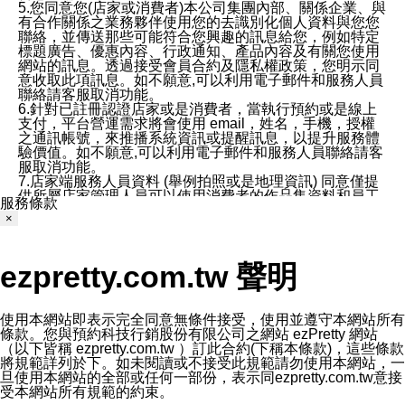
5.您同意您(店家或消費者)本公司集團內部、關係企業、與
有合作關係之業務夥伴使用您的去識別化個人資料與您您
聯絡，並傳送那些可能符合您興趣的訊息給您，例如特定
標題廣告、優惠內容、行政通知、產品內容及有關您使用
網站的訊息。透過接受會員合約及隱私權政策，您明示同
意收取此項訊息。如不願意,可以利用電子郵件和服務人員
聯絡請客服取消功能。
6.針對已註冊認證店家或是消費者，當執行預約或是線上
支付，平台營運需求將會使用 email，姓名，手機，授權
之通訊帳號，來推播系統資訊或提醒訊息，以提升服務體
驗價值。如不願意,可以利用電子郵件和服務人員聯絡請客
服取消功能。
7.店家端服務人員資料 (舉例拍照或是地理資訊) 同意僅提
供所屬店家管理人員可以使用消費者的作品集資料和員工
服務條款
打卡個人圖像行為。本公司及ezPretty平台不會做任何使
×
用。
三、本公司對您個人資料的揭露
1.基於現有服務平台的監管環境，預約科技保證不會揭露
ezpretty.com.tw 聲明
任何店家的營運資訊，且預約科技和店家均不能洩露消費
者的個人資料。然而，在某些情況下，本公司可能會因受
政府要求或法律規定，而被迫向政府或第三方提供資料。
第三方也可能非法地攔截或存取傳輸的私人通訊，或會員
使用本網站即表示完全同意無條件接受，使用並遵守本網站所有
可能濫用或誤用從本公司網站獲得的您的資料。因此，儘
條款。您與預約科技行銷股份有限公司之網站 ezPretty 網站
管本公司使用企業標準的保護措施來保護您的隱私，本公
（以下皆稱 ezpretty.com.tw ）訂此合約(下稱本條款)，這些條款
司並未承諾您的個人識別資料或私人通訊將永遠保密。
將規範詳列於下。如未閱讀或不接受此規範請勿使用本網站，一
2.根據本公司的政策，本公司不會將涉及您的個人識別資
旦使用本網站的全部或任何一部份，表示同ezpretty.com.tw意接
料出租或出售給第三方。
受本網站所有規範的約束。
3. 本公司、所屬集團、關係企業或與其合作行銷之第三方