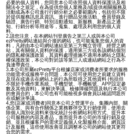
必要的個人資料，您同意本公司依照個人資料保護法及相
關法令之規定，在為提供您個人業務及/或提供相關服務及
活動或為本公司進行行銷分析之必要範圍內，包括但不限
於提供服務訊息及資訊、進行贈品兌換活動、會員登錄及
驗證、廣告行銷、特別活動通知、新服務、新產品之通
知、行銷分析等用途等，蒐集、處理及利用您的個人資
料。
2.請您注意，在本網站刊登廣告之第三人或與本公司
ezPretty網站連結與介接的網站，也可能蒐集您個人的資
料，凡經由本公司網站連結至第三方獨立管理、經營之網
站，其有關個人資料的保護，適用第三方或各該網站個別
的隱私權保護政策，其資料處理措施不適用本網站之隱私
權保護政策，本公司對於該等第三人或連結網站之行為不
負連帶責任。
3.本公司所屬ezPretty平台根據店家或消費者所要求的服務
功能需求或服務平台問題，本公司可使用您之前建立資料
及現在或過去在網站上的行為所取得之其他資料 (包括但
不限於手機作業系統、手機型號、手機帳號、APP設定參
數及其他資料)，來解決爭議、檢修障礙問題及執行本公司
的會員合約，本公司也有可能檢視多個會員以確認問題所
在或解決爭議。
4.您(店家或消費者)同意本公司之營運平台、集團內部、關
係企業、與有合作關係之業務夥伴交叉行銷使用，使用去
除個人識別化資料來強化統計分析網站利用方式、提升本
公司服務的內容及產品，進而提升本公司的市場行銷及促
銷、並且根據客戶的需求定義個人化製服務介面、網頁設
計及服務，這些使用改善並且調整本公司的網站使其更符
合您的需求。