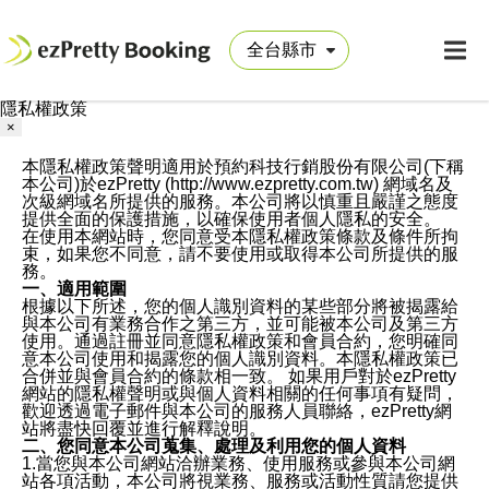
隱私權政策
×
本隱私權政策聲明適用於預約科技行銷股份有限公司(下稱
本公司)於ezPretty (http://www.ezpretty.com.tw) 網域名及
次級網域名所提供的服務。本公司將以慎重且嚴謹之態度
提供全面的保護措施，以確保使用者個人隱私的安全。
在使用本網站時，您同意受本隱私權政策條款及條件所拘
束，如果您不同意，請不要使用或取得本公司所提供的服
務。
一、適用範圍
根據以下所述，您的個人識別資料的某些部分將被揭露給
與本公司有業務合作之第三方，並可能被本公司及第三方
使用。通過註冊並同意隱私權政策和會員合約，您明確同
意本公司使用和揭露您的個人識別資料。本隱私權政策已
合併並與會員合約的條款相一致。 如果用戶對於ezPretty
網站的隱私權聲明或與個人資料相關的任何事項有疑問，
歡迎透過電子郵件與本公司的服務人員聯絡，ezPretty網
站將盡快回覆並進行解釋說明。
二、您同意本公司蒐集、處理及利用您的個人資料
1.當您與本公司網站洽辦業務、使用服務或參與本公司網
站各項活動，本公司將視業務、服務或活動性質請您提供