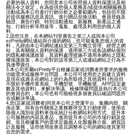
必要的個人資料，您同意本公司依照個人資料保護法及相
關法令之規定，在為提供您個人業務及/或提供相關服務及
活動或為本公司進行行銷分析之必要範圍內，包括但不限
於提供服務訊息及資訊、進行贈品兌換活動、會員登錄及
驗證、廣告行銷、特別活動通知、新服務、新產品之通
知、行銷分析等用途等，蒐集、處理及利用您的個人資
料。
2.請您注意，在本網站刊登廣告之第三人或與本公司
ezPretty網站連結與介接的網站，也可能蒐集您個人的資
料，凡經由本公司網站連結至第三方獨立管理、經營之網
站，其有關個人資料的保護，適用第三方或各該網站個別
的隱私權保護政策，其資料處理措施不適用本網站之隱私
權保護政策，本公司對於該等第三人或連結網站之行為不
負連帶責任。
3.本公司所屬ezPretty平台根據店家或消費者所要求的服務
功能需求或服務平台問題，本公司可使用您之前建立資料
及現在或過去在網站上的行為所取得之其他資料 (包括但
不限於手機作業系統、手機型號、手機帳號、APP設定參
數及其他資料)，來解決爭議、檢修障礙問題及執行本公司
的會員合約，本公司也有可能檢視多個會員以確認問題所
在或解決爭議。
4.您(店家或消費者)同意本公司之營運平台、集團內部、關
係企業、與有合作關係之業務夥伴交叉行銷使用，使用去
除個人識別化資料來強化統計分析網站利用方式、提升本
公司服務的內容及產品，進而提升本公司的市場行銷及促
銷、並且根據客戶的需求定義個人化製服務介面、網頁設
計及服務，這些使用改善並且調整本公司的網站使其更符
合您的需求。