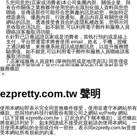
5.您同意您(店家或消費者)本公司集團內部、關係企業、與
有合作關係之業務夥伴使用您的去識別化個人資料與您您
聯絡，並傳送那些可能符合您興趣的訊息給您，例如特定
標題廣告、優惠內容、行政通知、產品內容及有關您使用
網站的訊息。透過接受會員合約及隱私權政策，您明示同
意收取此項訊息。如不願意,可以利用電子郵件和服務人員
聯絡請客服取消功能。
6.針對已註冊認證店家或是消費者，當執行預約或是線上
支付，平台營運需求將會使用 email，姓名，手機，授權
之通訊帳號，來推播系統資訊或提醒訊息，以提升服務體
驗價值。如不願意,可以利用電子郵件和服務人員聯絡請客
服取消功能。
7.店家端服務人員資料 (舉例拍照或是地理資訊) 同意僅提
供所屬店家管理人員可以使用消費者的作品集資料和員工
服務條款
打卡個人圖像行為。本公司及ezPretty平台不會做任何使
×
用。
三、本公司對您個人資料的揭露
1.基於現有服務平台的監管環境，預約科技保證不會揭露
ezpretty.com.tw 聲明
任何店家的營運資訊，且預約科技和店家均不能洩露消費
者的個人資料。然而，在某些情況下，本公司可能會因受
政府要求或法律規定，而被迫向政府或第三方提供資料。
第三方也可能非法地攔截或存取傳輸的私人通訊，或會員
使用本網站即表示完全同意無條件接受，使用並遵守本網站所有
可能濫用或誤用從本公司網站獲得的您的資料。因此，儘
條款。您與預約科技行銷股份有限公司之網站 ezPretty 網站
管本公司使用企業標準的保護措施來保護您的隱私，本公
（以下皆稱 ezpretty.com.tw ）訂此合約(下稱本條款)，這些條款
司並未承諾您的個人識別資料或私人通訊將永遠保密。
將規範詳列於下。如未閱讀或不接受此規範請勿使用本網站，一
2.根據本公司的政策，本公司不會將涉及您的個人識別資
旦使用本網站的全部或任何一部份，表示同ezpretty.com.tw意接
料出租或出售給第三方。
受本網站所有規範的約束。
3. 本公司、所屬集團、關係企業或與其合作行銷之第三方