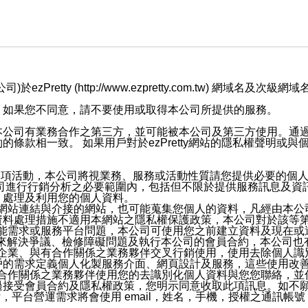
retty (http://www.ezpretty.com.tw) 網
，如果您不同意，請不要使用或取得本公司所提供的服務。
本公司有業務合作之第三方，並可能被本公司及第三方使用。通
條款相一致。 如果用戶對於ezPretty網站的隱私權聲明或
各項活動，本公司將視業務、服務或活動性質請您提供必要的個
公司進行行銷分析之必要範圍內，包括但不限於提供服務訊息及資
、處理及利用您的個人資料。
etty網站連結與介接的網站，也可能蒐集您個人的資料，凡經由
資料處理措施不適用本網站之隱私權保護政策，本公司對於該等
服務功能需求或服務平台問題，本公司可使用您之前建立資料及現在
，來解決爭議、檢修障礙問題及執行本公司的會員合約，本公司
關係企業、與有合作關係之業務夥伴交叉行銷使用，使用去除個人
戶的需求定義個人化製服務介面、網頁設計及服務，這些使用改
與有合作關係之業務夥伴使用您的去識別化個人資料與您您聯絡，
接受會員合約及隱私權政策，您明示同意收取此項訊息。如不願
，平台營運需求將會使用 email，姓名，手機，授權之通訊