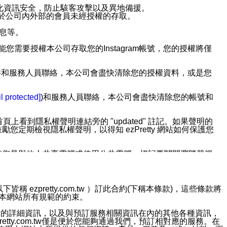
強化資訊安全，防止駭客攻擊以及異地備援。
免於公司內外部的會員未經授權的存取。
訊息等。
用此功能您需要授權本公司存取您的Instagram帳號，您的授權將僅
透過電子郵件和服務人員聯絡，本公司會盡快清除您的授權資料，或是您
。
l protected]
)和服務人員聯絡，本公司會盡快清除您的帳號和
上看到隱私權聲明連結旁的 "updated" 註記。如果聲明的
期檢視隱私權聲明，以得知 ezPretty 網站如何保護您
若您是與他人共享電腦或使用公共電腦，切記要關閉瀏覽器視
依照該資料或電子郵件所指示之方法、說明或功能連結，隨時
ezpretty.com.tw ）訂此合約(下稱本條款)，這些條款將
接受本網站所有規範的約束。
者，將可收到通知型訊息。
約店家的詳細資訊，以及與預訂服務相關資訊在內的其他各種資訊，
etty.com.tw僅是便於您能夠通過我們，預訂相對應的服務。在