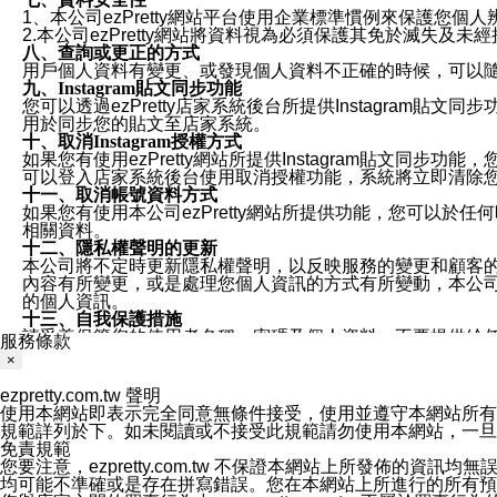
1、本公司ezPretty網站平台使用企業標準慣例來保護
2.本公司ezPretty網站將資料視為必須保護其免於滅
八、查詢或更正的方式
用戶個人資料有變更、或發現個人資料不正確的時候，可以隨時
九、Instagram貼文同步功能
您可以透過ezPretty店家系統後台所提供Instagram貼文同
用於同步您的貼文至店家系統。
十、取消Instagram授權方式
如果您有使用ezPretty網站所提供Instagram貼文同
可以登入店家系統後台使用取消授權功能，系統將立即清除您的
十一、取消帳號資料方式
如果您有使用本公司ezPretty網站所提供功能，您可以於任何
相關資料。
十二、隱私權聲明的更新
本公司將不定時更新隱私權聲明，以反映服務的變更和顧客的意見反
內容有所變更，或是處理您個人資訊的方式有所變動，本公司一
的個人資訊。
十三、自我保護措施
請妥善保管您的使用者名稱、密碼及個人資料，不要提供給
服務條款
窗，以防止他人讀取您的個人資料、信件或進入所機關管理
×
十四、傳送宣傳本站資訊或電子郵件之政策
您同意本公司網站，透過您所提供的郵件地址與您取得聯絡
ezpretty.com.tw 聲明
停止接收這些資料或電子郵件。
使用本網站即表示完全同意無條件接受，使用並遵守本網站所有條款。您與
十五、訊息通知
規範詳列於下。如未閱讀或不接受此規範請勿使用本網站，一旦使用本
本公司/本服務將以通知型訊息傳送重要訊息給您。即使未加
免責規範
本公司/本服務傳送之通知型訊息以對您有效且重要的訊息為
您要注意，ezpretty.com.tw 不保證本網站上所發佈
1.LINE 帳號設定的電話號碼與本公司/本服務所傳來的電話
均可能不準確或是存在拼寫錯誤。您在本網站上所進行的所有預訂服務均是與
2.該 LINE 帳號已在 LINE APP 設定中，同意接收通知型訊