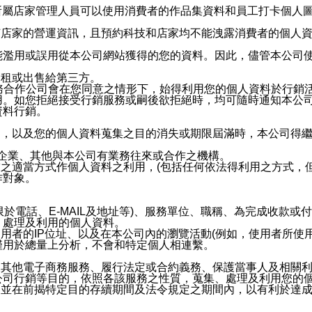
供所屬店家管理人員可以使用消費者的作品集資料和員工打卡個人圖像
何店家的營運資訊，且預約科技和店家均不能洩露消費者的個人
能濫用或誤用從本公司網站獲得的您的資料。因此，儘管本公司
出租或出售給第三方。
業務合作公司會在您同意之情形下，始得利用您的個人資料於行銷
用。如您拒絕接受行銷服務或嗣後欲拒絕時，均可隨時通知本公
資料行銷。
內，以及您的個人資料蒐集之目的消失或期限屆滿時，本公司得
係企業、其他與本公司有業務往來或合作之機構。
技之適當方式作個人資料之利用，(包括任何依法得利用之方式，
作對象。
限於電話、E-MAIL及地址等)、服務單位、職稱、為完成收款
、處理及利用的個人資料。
使用者的IP位址、以及在本公司內的瀏覽活動(例如，使用者所使
僅用於總量上分析，不會和特定個人相連繫。
及其他電子商務服務、履行法定或合約義務、保護當事人及相關
公司行銷等目的，依照各該服務之性質，蒐集、處理及利用您的
，並在前揭特定目的存續期間及法令規定之期間內，以有利於達成
。