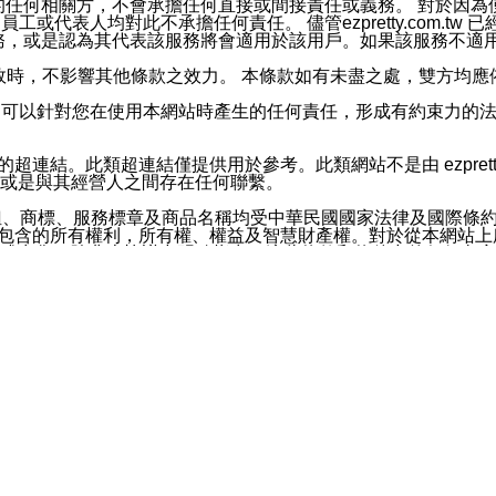
屬於買賣行為的任何相關方，不會承擔任何直接或間接責任或義務。 
人員、員工或代表人均對此不承擔任何責任。 儘管ezpretty.co
薦的服務，或是認為其代表該服務將會適用於該用戶。如果該服務不適用於您，
有一部無效時，不影響其他條款之效力。 本條款如有未盡之處，雙方
的合法年齡。可以針對您在使用本網站時產生的任何責任，形成有約束
官方帳號或認證官方帳號的通知型訊息。
網站的超連結。此類超連結僅提供用於參考。此類網站不是由 ezpret
或是與其經營人之間存在任何聯繫。
鈕、商標、服務標章及商品名稱均受中華民國國家法律及國際條
這些素材中所包含的所有權利，所有權、權益及智慧財產權。對於從本
或出售。除非本協議中明確指出，這些條款和條件中的任何內容
或任何協力廠商的業主權益中規定的任何權利的推斷結果。 如有任何人
其分公司、所屬機構、管理人員、代理人及其他合作夥伴和員工遭受的
構、管理人員、代理人及其他合作夥伴和員工不受損失。
依賴本網站上所提供的資訊、產品、服務或素材或通過使用本網
etty.com.tw提供電信及網路服務的提供商不會因您使用或不能使
etty.com.tw 不聲明、保證或承諾本網站或支持該網站的
影響本網站任何部分正常運行，且超出ezpretty.com.t
com.tw 不承擔任何責任。 在適用法律許可的最大範圍內，所
諾，其中包括但不僅限於其精確性、完整性或適銷性、品質或適用於特
些條款或是這些條款相關的權利。這些條款中使用的標題僅為了
款之內容及本網站上內容而不另行通知，同時，不對您、其他任何用戶