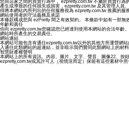
您與店家之間的買賣行為中， ezpretty.com.tw 不
3.LINE 帳號未封鎖傳送訊息之 LINE 官方帳號。
產生或導致的任何損失或損害，ezpretty.com.tw 及其管理
欲變更通知型訊息的設定，操作如下：
得將本網站內所列出的任何服務視為 ezpretty.com.tw 推
1.點選「主頁」＞「設定」
網站使用者的守法義務及承諾
2.點選「隱私設定」
本條款構成您與 ezPretty 間之有效契約。 本條款中如
3.點選「提供使用資料」
年齡和責任
4.點選「LINE通知型訊息」
你向 ezpretty.com.tw您確認您已經達到使用本網站
5.開關「接收LINE通知型訊息」
網站時所產生的交易責任。
❗️關閉「接收通知型訊息」後，將不會接收到來自任何企業
網站連結
本網站可能包含有通往ezpretty.com.tw以外的其他方所運營
入通往此類網站的超連結，並非暗示我們贊同此類網站上的材料
智慧財產權聲明
本網站上的所有資訊、內容、圖片、文字、聲音、圖像22、按
ezpretty.com.tw或其許可人（視情況而定）保留有
改、拷貝、傳播、發送、顯示、執行、複製、發佈、模仿、轉發
法或其他智慧財產權或 ezpretty.com.tw、其許可人
賠償
您同意因您使用本網站，而導致 ezpretty.com.tw、
您承擔賠償並保證 ezpretty.com.tw、其分公司、所屬機
免責聲明
您對本網站的所有使用均由您自擔風險。 因下載使用、參考或
己承擔全部責任。您同意 ezpretty.com.tw 及向ezpr
全部的索賠權利，無論是基於合約、侵權行為或其他依據。 ezpr
那些可損害或影響本網站管理、安全性、公正性和完整性，或是損害或
漏、中斷、刪除、缺陷、延遲或任何事件或事故，ezpretty.
其中包括但不僅限於有關本網站上服務、資訊及（或）聲明的保證或承
時間內對任一條款或多條條款的強制實施，不得將此視為放棄這
法律效應。 ezpretty.com.tw有權隨時變更本使用條