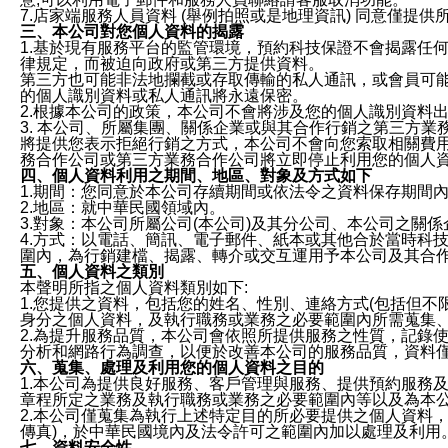
7.店家端服務人員資料 (舉例拍照或是地理資訊) 同意僅提
三、本公司對您個人資料的揭露
1.基於現有服務平台的監管環境，預約科技保證不會揭露任
律規定，而被迫向政府或第三方提供資料。
第三方也可能非法地攔截或存取傳輸的私人通訊，或會員可
的個人識別資料或私人通訊將永遠保密。
2.根據本公司的政策，本公司不會將涉及您的個人識別資料
3. 本公司、所屬集團、關係企業或與其合作行銷之第三方
將提供您表示拒絕行銷之方式，本公司不會向您索取相關費
務合作公司或第三方業務合作公司將立即停止利用您的個人
四、個人資料利用之期間、地區、對象及方式如下
1.期間：您同意於本公司存續期間或依法令之資料保存期間
2.地區：就中華民國領域內。
3.對象：本公司所屬公司(本公司)及其分公司、本公司之關
4.方式：以電話、簡訊、電子郵件、紙本或其他合於當時科
圍內，為行銷建檔、揭露、轉介或交互運用予本公司及其合
五、個人資料之類別
本聲明所指之個人資料類別如下:
1.您提供之資料，包括您的姓名、性別、連絡方式(包括但不
身分之個人資料，及執行職務或業務之必要範圍內所需蒐集
2.為提升服務品質，本公司會依照所提供服務之性質，記錄
分析和網路行為調查，以便於改善本公司的服務品質，資料
六、蒐集、處理及利用您的個人資料之目的
1.本公司為提供良好服務、客戶管理與服務、提供預約服務
章程所定之業務及執行職務或業務之必要範圍內等以及為本
2.本公司僅蒐集為執行上述特定目的所必要提供之個人資料
傳真)，於中華民國境內及法令許可之範圍內加以處理及利用
七、資料安全性