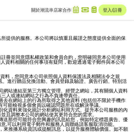
關於潮流串
店家合作
登入/註冊
域名及次級網域名所提供的服務。本公司將以慎重且嚴謹之態度提供全面的保
過註冊並同意隱私權政策和會員合約，您明確同意本公司使用
與個人資料相關的任何事項有疑問，歡迎透過電子郵件與本公司
人資料，您同意本公司依照個人資料保護法及相關法令之規
訊、進行贈品兌換活動、會員登錄及驗證、廣告行銷、特別活
本公司網站連結至第三方獨立管理、經營之網站，其有關個人資料
第三人或連結網站之行為不負連帶責任。
或過去在網站上的行為所取得之其他資料 (包括但不限於手機作
也有可能檢視多個會員以確認問題所在或解決爭議。
識別化資料來強化統計分析網站利用方式、提升本公司服務的內
善並且調整本公司的網站使其更符合您的需求。
並傳送那些可能符合您興趣的訊息給您，例如特定標題廣告、優
意,可以利用電子郵件和服務人員聯絡請客服取消功能。
帳號，來推播系統資訊或提醒訊息，以提升服務體驗價值。如不願