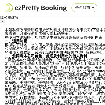
隱私權政策
×
本隱私權政策聲明適用於預約科技行銷股份有限公司(下稱本公司)於ezP
護措施，以確保使用者個人隱私的安全。
在使用本網站時，您同意受本隱私權政策條款及條件所拘束
一、適用範圍
根據以下所述，您的個人識別資料的某些部分將被揭露給與
和揭露您的個人識別資料。本隱私權政策已合併並與會員合約的
的服務人員聯絡，ezPretty網站將盡快回覆並進行解釋說明。
二、您同意本公司蒐集、處理及利用您的個人資料
1.當您與本公司網站洽辦業務、使用服務或參與本公司網站
定，在為提供您個人業務及/或提供相關服務及活動或為本
動通知、新服務、新產品之通知、行銷分析等用途等，蒐集
2.請您注意，在本網站刊登廣告之第三人或與本公司ezPr
的保護，適用第三方或各該網站個別的隱私權保護政策，其
3.本公司所屬ezPretty平台根據店家或消費者所要求的
業系統、手機型號、手機帳號、APP設定參數及其他資料)
4.您(店家或消費者)同意本公司之營運平台、集團內部、
容及產品，進而提升本公司的市場行銷及促銷、並且根據客
5.您同意您(店家或消費者)本公司集團內部、關係企業、
惠內容、行政通知、產品內容及有關您使用網站的訊息。透過
6.針對已註冊認證店家或是消費者，當執行預約或是線上支付
意,可以利用電子郵件和服務人員聯絡請客服取消功能。