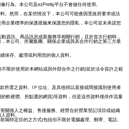
行為。本公司及ezPretty平台不會做任何使用。
資料。然而，在某些情況下，本公司可能會因受政府要求或法
使用企業標準的保護措施來保護您的隱私，本公司並未承諾您
活動資訊、商品訊息或新服務等相關行銷，且於首次行銷時，
司，本公司、所屬集團、關係企業或與其合作行銷之第三方業
繼續保存、處理或利用您的個人資料。
但不限於使用於本網站或與外部合作之行銷)並於法令容許之範
或付款所需之資料、IＰ位址、及其他得以直接或間接識別使用者
用的軟硬體、所點選的網頁)等資料，但是這些資料僅供作流量
利害關係人之權益、售後服務、經營合於營業登記項目或組織
個人資料。
前揭特定目的之方式(包括但不限於電腦處理、郵寄、電話、