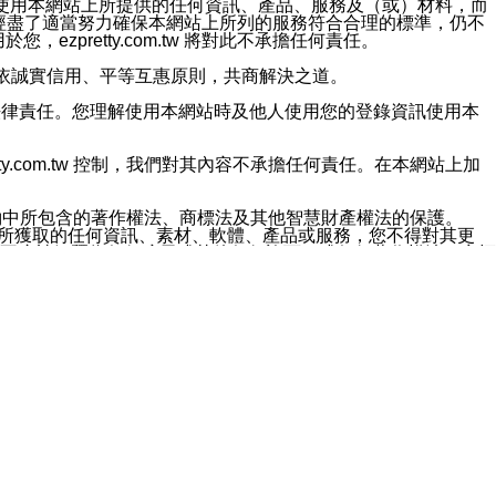
對於因為使用本網站上所提供的任何資訊、產品、服務及（或）材料，而
m.tw 已經盡了適當努力確保本網站上所列的服務符合合理的標準，仍不
ezpretty.com.tw 將對此不承擔任何責任。
均應依誠實信用、平等互惠原則，共商解決之道。
力的法律責任。您理解使用本網站時及他人使用您的登錄資訊使用本
ty.com.tw 控制，我們對其內容不承擔任何責任。在本網站上加
約中所包含的著作權法、商標法及其他智慧財產權法的保護。
網站上所獲取的任何資訊、素材、軟體、產品或服務，您不得對其更
不應被解釋為任何暗示或其他任何許可，或任何著作權法、商標
違反此規定，我們將追究其法律責任。
任何損失、責任及協力廠商的任何索賠或要求（包括律師費），將由
站而獲取到的資訊，而導致您遭受的任何風險或損失，將由您自
用本網站而造成的任何損失負責，同時，您會在此放棄有關此損失的所有及
伺服器不會發生缺陷，其中包括但不僅限於病毒或其他有害元素。對於
w 控制範圍的任何病毒感染、BUG、篡改、技術故障、錯誤、遺
有明示、暗示或法定及其他聲明、保證和條款均予以最大限度的排除，
定目的等。 ezpretty.com.tw 不能持續或在某階段
方便目的，其不應影響這些條款的範圍或意義，或是產生其他的
或任何協力廠商承擔任何責任。 在每次訪問網站時，您應檢查一下這