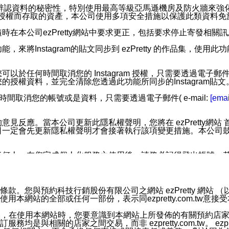
您個人辨認資料的秘密性，特別使用最高等級亞馬遜機房及防火牆來
失及未經授權而存取的資產，本公司使用多項安全措施以保護此類資料
在本公司ezPretty網站中要求更正，包括要求停止寄發相關
步功能，來將Instagram的貼文同步到 ezPretty 的作品集，使
步功能，您可以於任何時間取消您的 Instagram 授權，只需要
授權資料，並完全清除您透過此功能所同步的Instagram貼文
時間取消您的帳號或是資料，只需要透過電子郵件( e-mail:
[emai
應。當本公司更新此隱私權聲明，您將在 ezPretty網站 首頁
定會先更新隱私權聲明才會接著執行該項變更措施。本公司鼓勵您定
任何人。在您完成個人化服務之使用後，請務必記得登出帳號。
區。
並傳送或宣傳本網站各項服務之資料或電子郵件供您參考。您能
預約科技行銷股份有限公司之網站 ezPretty 網站 （以下皆稱 
網站的全部或任何一部份，表示同ezpretty.com.tw意
入本公司/本服務好友，您仍可接收到通知型訊息。
限，以廣告或其他目的的訊息皆不會被傳送。滿足以下三個條件
的資訊均無誤，在使用本網站時，您要意識到本網站上所發佈的有關預
號碼比對相符。
相關的店家之間交易，而非 ezpretty.com.tw。 ezpr
息。