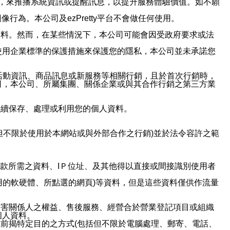
帳號，來推播系統資訊或提醒訊息，以提升服務體驗價值。如不願
行為。本公司及ezPretty平台不會做任何使用。
資料。然而，在某些情況下，本公司可能會因受政府要求或法
使用企業標準的保護措施來保護您的隱私，本公司並未承諾您
活動資訊、商品訊息或新服務等相關行銷，且於首次行銷時，
司，本公司、所屬集團、關係企業或與其合作行銷之第三方業
繼續保存、處理或利用您的個人資料。
但不限於使用於本網站或與外部合作之行銷)並於法令容許之範
或付款所需之資料、IＰ位址、及其他得以直接或間接識別使用者
用的軟硬體、所點選的網頁)等資料，但是這些資料僅供作流量
利害關係人之權益、售後服務、經營合於營業登記項目或組織
個人資料。
前揭特定目的之方式(包括但不限於電腦處理、郵寄、電話、