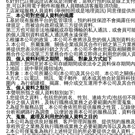
6.針對已註冊認證店家或是消費者，當執行預約或是線上支付
意,可以利用電子郵件和服務人員聯絡請客服取消功能。
7.店家端服務人員資料 (舉例拍照或是地理資訊) 同意僅提
三、本公司對您個人資料的揭露
1.基於現有服務平台的監管環境，預約科技保證不會揭露任
律規定，而被迫向政府或第三方提供資料。
第三方也可能非法地攔截或存取傳輸的私人通訊，或會員可
的個人識別資料或私人通訊將永遠保密。
2.根據本公司的政策，本公司不會將涉及您的個人識別資料
3. 本公司、所屬集團、關係企業或與其合作行銷之第三方
將提供您表示拒絕行銷之方式，本公司不會向您索取相關費
務合作公司或第三方業務合作公司將立即停止利用您的個人
四、個人資料利用之期間、地區、對象及方式如下
1.期間：您同意於本公司存續期間或依法令之資料保存期間
2.地區：就中華民國領域內。
3.對象：本公司所屬公司(本公司)及其分公司、本公司之關
4.方式：以電話、簡訊、電子郵件、紙本或其他合於當時科
圍內，為行銷建檔、揭露、轉介或交互運用予本公司及其合
五、個人資料之類別
本聲明所指之個人資料類別如下:
1.您提供之資料，包括您的姓名、性別、連絡方式(包括但不
身分之個人資料，及執行職務或業務之必要範圍內所需蒐集
2.為提升服務品質，本公司會依照所提供服務之性質，記錄
分析和網路行為調查，以便於改善本公司的服務品質，資料
六、蒐集、處理及利用您的個人資料之目的
1.本公司為提供良好服務、客戶管理與服務、提供預約服務
章程所定之業務及執行職務或業務之必要範圍內等以及為本
2.本公司僅蒐集為執行上述特定目的所必要提供之個人資料