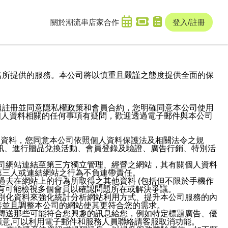
關於潮流串
店家合作
登入/註冊
域名及次級網域名所提供的服務。本公司將以慎重且嚴謹之態度提供全面的保
過註冊並同意隱私權政策和會員合約，您明確同意本公司使用
與個人資料相關的任何事項有疑問，歡迎透過電子郵件與本公司
人資料，您同意本公司依照個人資料保護法及相關法令之規
訊、進行贈品兌換活動、會員登錄及驗證、廣告行銷、特別活
本公司網站連結至第三方獨立管理、經營之網站，其有關個人資料
第三人或連結網站之行為不負連帶責任。
或過去在網站上的行為所取得之其他資料 (包括但不限於手機作
也有可能檢視多個會員以確認問題所在或解決爭議。
識別化資料來強化統計分析網站利用方式、提升本公司服務的內
善並且調整本公司的網站使其更符合您的需求。
並傳送那些可能符合您興趣的訊息給您，例如特定標題廣告、優
意,可以利用電子郵件和服務人員聯絡請客服取消功能。