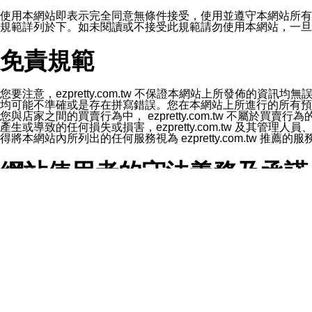
1.LINE 帳號設定的電話號碼與本公司/本服務所傳來的電話
2.該 LINE 帳號已在 LINE APP 設定中，同意接收通知型訊
使用本網站即表示完全同意無條件接受，使用並遵守本網站所有條款。您與
3.LINE 帳號未封鎖傳送訊息之 LINE 官方帳號。
規範詳列於下。如未閱讀或不接受此規範請勿使用本網站，一旦使用本
欲變更通知型訊息的設定，操作如下：
1.點選「主頁」＞「設定」
免責規範
2.點選「隱私設定」
3.點選「提供使用資料」
4.點選「LINE通知型訊息」
5.開關「接收LINE通知型訊息」
您要注意，ezpretty.com.tw 不保證本網站上所發佈
❗️關閉「接收通知型訊息」後，將不會接收到來自任何企業
均可能不準確或是存在拼寫錯誤。您在本網站上所進行的所有預訂服務均是與
您與店家之間的買賣行為中， ezpretty.com.tw 不
產生或導致的任何損失或損害，ezpretty.com.tw 及其管理
得將本網站內所列出的任何服務視為 ezpretty.com.tw 推
網站使用者的守法義務及承諾
本條款構成您與 ezPretty 間之有效契約。 本條款中如
年齡和責任
你向 ezpretty.com.tw您確認您已經達到使用本網站
網站時所產生的交易責任。