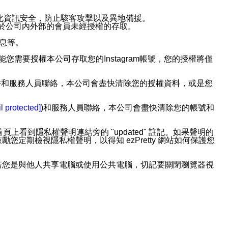
強化資訊安全，防止駭客攻擊以及異地備援。
免於公司內外部的會員未經授權的存取。
訊息等。
用此功能您需要授權本公司存取您的Instagram帳號，您的授權將僅
透過電子郵件和服務人員聯絡，本公司會盡快清除您的授權資料，或是您
。
l protected]
)和服務人員聯絡，本公司會盡快清除您的帳號和
上看到隱私權聲明連結旁的 "updated" 註記。如果聲明的
期檢視隱私權聲明，以得知 ezPretty 網站如何保護您
若您是與他人共享電腦或使用公共電腦，切記要關閉瀏覽器視
依照該資料或電子郵件所指示之方法、說明或功能連結，隨時
者，將可收到通知型訊息。