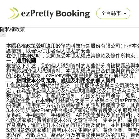
隱私權政策
×
本隱私權政策聲明適用於預約科技行銷股份有限公司(下稱本公司)於ezP
護措施，以確保使用者個人隱私的安全。
在使用本網站時，您同意受本隱私權政策條款及條件所拘束
一、適用範圍
根據以下所述，您的個人識別資料的某些部分將被揭露給與
和揭露您的個人識別資料。本隱私權政策已合併並與會員合約的
的服務人員聯絡，ezPretty網站將盡快回覆並進行解釋說明。
二、您同意本公司蒐集、處理及利用您的個人資料
1.當您與本公司網站洽辦業務、使用服務或參與本公司網站
定，在為提供您個人業務及/或提供相關服務及活動或為本
動通知、新服務、新產品之通知、行銷分析等用途等，蒐集
2.請您注意，在本網站刊登廣告之第三人或與本公司ezPr
的保護，適用第三方或各該網站個別的隱私權保護政策，其
3.本公司所屬ezPretty平台根據店家或消費者所要求的
業系統、手機型號、手機帳號、APP設定參數及其他資料)
4.您(店家或消費者)同意本公司之營運平台、集團內部、
容及產品，進而提升本公司的市場行銷及促銷、並且根據客
5.您同意您(店家或消費者)本公司集團內部、關係企業、
惠內容、行政通知、產品內容及有關您使用網站的訊息。透過