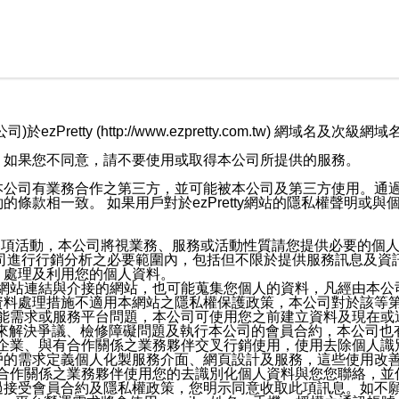
retty (http://www.ezpretty.com.tw) 網
，如果您不同意，請不要使用或取得本公司所提供的服務。
本公司有業務合作之第三方，並可能被本公司及第三方使用。通
條款相一致。 如果用戶對於ezPretty網站的隱私權聲明或
各項活動，本公司將視業務、服務或活動性質請您提供必要的個
公司進行行銷分析之必要範圍內，包括但不限於提供服務訊息及資
、處理及利用您的個人資料。
etty網站連結與介接的網站，也可能蒐集您個人的資料，凡經由
資料處理措施不適用本網站之隱私權保護政策，本公司對於該等
服務功能需求或服務平台問題，本公司可使用您之前建立資料及現在
，來解決爭議、檢修障礙問題及執行本公司的會員合約，本公司
關係企業、與有合作關係之業務夥伴交叉行銷使用，使用去除個人
戶的需求定義個人化製服務介面、網頁設計及服務，這些使用改
與有合作關係之業務夥伴使用您的去識別化個人資料與您您聯絡，
接受會員合約及隱私權政策，您明示同意收取此項訊息。如不願