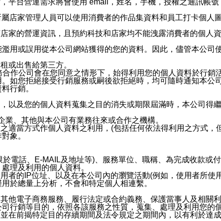
，平台營運需求將會使用 email，姓名，手機，授權之通訊
供所屬店家管理人員可以使用消費者的作品集資料和員工打卡個人圖像
何店家的營運資訊，且預約科技和店家均不能洩露消費者的個人
能濫用或誤用從本公司網站獲得的您的資料。因此，儘管本公司
出租或出售給第三方。
業務合作公司會在您同意之情形下，始得利用您的個人資料於行銷
用。如您拒絕接受行銷服務或嗣後欲拒絕時，均可隨時通知本公
資料行銷。
內，以及您的個人資料蒐集之目的消失或期限屆滿時，本公司得
係企業、其他與本公司有業務往來或合作之機構。
技之適當方式作個人資料之利用，(包括任何依法得利用之方式，
作對象。
限於電話、E-MAIL及地址等)、服務單位、職稱、為完成收款
、處理及利用的個人資料。
使用者的IP位址、以及在本公司內的瀏覽活動(例如，使用者所使
僅用於總量上分析，不會和特定個人相連繫。
及其他電子商務服務、履行法定或合約義務、保護當事人及相關
公司行銷等目的，依照各該服務之性質，蒐集、處理及利用您的
，並在前揭特定目的存續期間及法令規定之期間內，以有利於達成