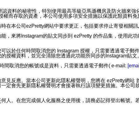
。
您個人辨認資料的秘密性，特別使用最高等級亞馬遜機房及防火牆來
失及未經授權而存取的資產，本公司使用多項安全措施以保護此類資料
在本公司ezPretty網站中要求更正，包括要求停止寄發相關
步功能，來將Instagram的貼文同步到 ezPretty 的作品集，使
步功能，您可以於任何時間取消您的 Instagram 授權，只需要
授權資料，並完全清除您透過此功能所同步的Instagram貼文
時間取消您的帳號或是資料，只需要透過電子郵件( e-mail:
[emai
應。當本公司更新此隱私權聲明，您將在 ezPretty網站 首頁
定會先更新隱私權聲明才會接著執行該項變更措施。本公司鼓勵您定
任何人。在您完成個人化服務之使用後，請務必記得登出帳號。
區。
並傳送或宣傳本網站各項服務之資料或電子郵件供您參考。您能
入本公司/本服務好友，您仍可接收到通知型訊息。
限，以廣告或其他目的的訊息皆不會被傳送。滿足以下三個條件