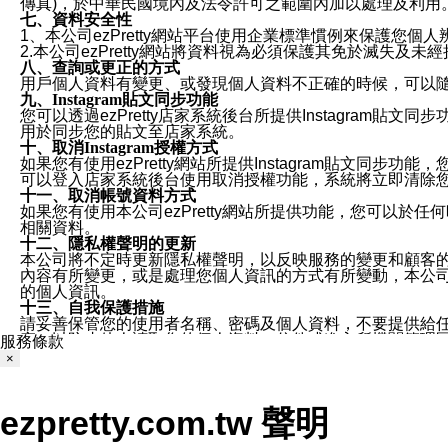
傳真)，於中華民國境內及法令許可之範圍內加以處理及利用
七、資料安全性
1、本公司ezPretty網站平台使用企業標準慣例來保護
2.本公司ezPretty網站將資料視為必須保護其免於滅
八、查詢或更正的方式
用戶個人資料有變更、或發現個人資料不正確的時候，可以隨時
九、Instagram貼文同步功能
您可以透過ezPretty店家系統後台所提供Instagram貼文同
用於同步您的貼文至店家系統。
十、取消Instagram授權方式
如果您有使用ezPretty網站所提供Instagram貼文同
可以登入店家系統後台使用取消授權功能，系統將立即清除您的
十一、取消帳號資料方式
如果您有使用本公司ezPretty網站所提供功能，您可以於任何
相關資料。
十二、隱私權聲明的更新
本公司將不定時更新隱私權聲明，以反映服務的變更和顧客的意見反
內容有所變更，或是處理您個人資訊的方式有所變動，本公司一
的個人資訊。
十三、自我保護措施
請妥善保管您的使用者名稱、密碼及個人資料，不要提供給
窗，以防止他人讀取您的個人資料、信件或進入所機關管理
服務條款
十四、傳送宣傳本站資訊或電子郵件之政策
×
您同意本公司網站，透過您所提供的郵件地址與您取得聯絡
停止接收這些資料或電子郵件。
十五、訊息通知
ezpretty.com.tw 聲明
本公司/本服務將以通知型訊息傳送重要訊息給您。即使未加
本公司/本服務傳送之通知型訊息以對您有效且重要的訊息為