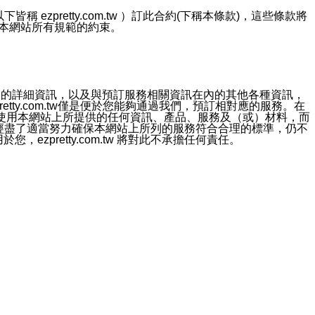
ezpretty.com.tw ）訂此合約(下稱本條款)，這些條款將
接受本網站所有規範的約束。
約店家的詳細資訊，以及與預訂服務相關資訊在內的其他各種資訊，
etty.com.tw僅是便於您能夠通過我們，預訂相對應的服務。在
對於因為使用本網站上所提供的任何資訊、產品、服務及（或）材料，而
m.tw 已經盡了適當努力確保本網站上所列的服務符合合理的標準，仍不
ezpretty.com.tw 將對此不承擔任何責任。
均應依誠實信用、平等互惠原則，共商解決之道。
力的法律責任。您理解使用本網站時及他人使用您的登錄資訊使用本