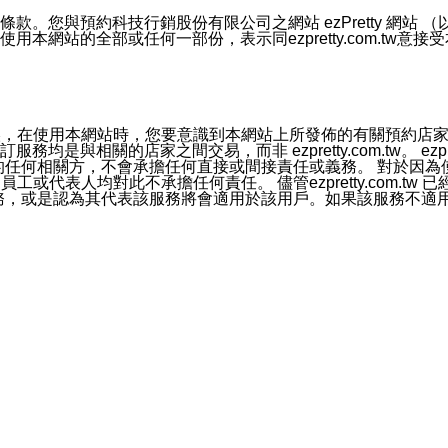
號碼比對相符。
息。
預約科技行銷股份有限公司之網站 ezPretty 網站 （以下皆稱 
網站的全部或任何一部份，表示同ezpretty.com.tw意
的資訊均無誤，在使用本網站時，您要意識到本網站上所發佈的有關預
官方帳號或認證官方帳號的通知型訊息。
相關的店家之間交易，而非 ezpretty.com.tw。 ezpr
屬於買賣行為的任何相關方，不會承擔任何直接或間接責任或義務。 
人員、員工或代表人均對此不承擔任何責任。 儘管ezpretty.co
薦的服務，或是認為其代表該服務將會適用於該用戶。如果該服務不適用於您，
有一部無效時，不影響其他條款之效力。 本條款如有未盡之處，雙方
的合法年齡。可以針對您在使用本網站時產生的任何責任，形成有約束