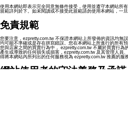
1.LINE 帳號設定的電話號碼與本公司/本服務所傳來的電話
2.該 LINE 帳號已在 LINE APP 設定中，同意接收通知型訊
使用本網站即表示完全同意無條件接受，使用並遵守本網站所有條款。您與
3.LINE 帳號未封鎖傳送訊息之 LINE 官方帳號。
規範詳列於下。如未閱讀或不接受此規範請勿使用本網站，一旦使用本
欲變更通知型訊息的設定，操作如下：
1.點選「主頁」＞「設定」
免責規範
2.點選「隱私設定」
3.點選「提供使用資料」
4.點選「LINE通知型訊息」
5.開關「接收LINE通知型訊息」
您要注意，ezpretty.com.tw 不保證本網站上所發佈
❗️關閉「接收通知型訊息」後，將不會接收到來自任何企業
均可能不準確或是存在拼寫錯誤。您在本網站上所進行的所有預訂服務均是與
您與店家之間的買賣行為中， ezpretty.com.tw 不
產生或導致的任何損失或損害，ezpretty.com.tw 及其管理
得將本網站內所列出的任何服務視為 ezpretty.com.tw 推
網站使用者的守法義務及承諾
本條款構成您與 ezPretty 間之有效契約。 本條款中如
年齡和責任
你向 ezpretty.com.tw您確認您已經達到使用本網站
網站時所產生的交易責任。