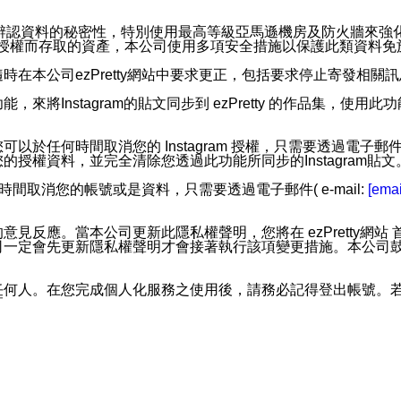
。
您個人辨認資料的秘密性，特別使用最高等級亞馬遜機房及防火牆來
失及未經授權而存取的資產，本公司使用多項安全措施以保護此類資料
在本公司ezPretty網站中要求更正，包括要求停止寄發相關
步功能，來將Instagram的貼文同步到 ezPretty 的作品集，使
步功能，您可以於任何時間取消您的 Instagram 授權，只需要
授權資料，並完全清除您透過此功能所同步的Instagram貼文
時間取消您的帳號或是資料，只需要透過電子郵件( e-mail:
[emai
應。當本公司更新此隱私權聲明，您將在 ezPretty網站 首頁
定會先更新隱私權聲明才會接著執行該項變更措施。本公司鼓勵您定
任何人。在您完成個人化服務之使用後，請務必記得登出帳號。
區。
並傳送或宣傳本網站各項服務之資料或電子郵件供您參考。您能
入本公司/本服務好友，您仍可接收到通知型訊息。
限，以廣告或其他目的的訊息皆不會被傳送。滿足以下三個條件