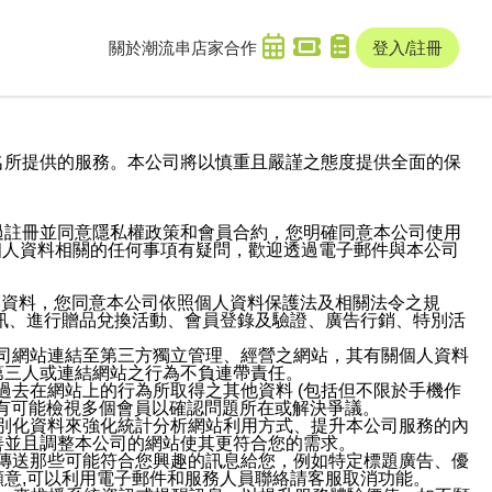
關於潮流串
店家合作
登入/註冊
域名及次級網域名所提供的服務。本公司將以慎重且嚴謹之態度提供全面的保
過註冊並同意隱私權政策和會員合約，您明確同意本公司使用
與個人資料相關的任何事項有疑問，歡迎透過電子郵件與本公司
人資料，您同意本公司依照個人資料保護法及相關法令之規
訊、進行贈品兌換活動、會員登錄及驗證、廣告行銷、特別活
本公司網站連結至第三方獨立管理、經營之網站，其有關個人資料
第三人或連結網站之行為不負連帶責任。
或過去在網站上的行為所取得之其他資料 (包括但不限於手機作
也有可能檢視多個會員以確認問題所在或解決爭議。
識別化資料來強化統計分析網站利用方式、提升本公司服務的內
善並且調整本公司的網站使其更符合您的需求。
並傳送那些可能符合您興趣的訊息給您，例如特定標題廣告、優
意,可以利用電子郵件和服務人員聯絡請客服取消功能。