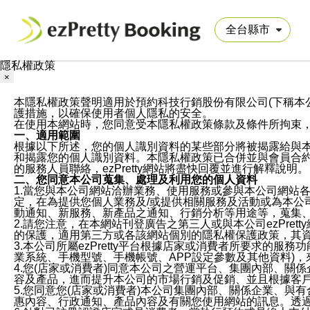
隱私權政策
×
本隱私權政策聲明適用於預約科技行銷股份有限公司(下稱本公司)於ezP
護措施，以確保使用者個人隱私的安全。
在使用本網站時，您同意受本隱私權政策條款及條件所拘束
一、適用範圍
根據以下所述，您的個人識別資料的某些部分將被揭露給與
和揭露您的個人識別資料。本隱私權政策已合併並與會員合約的
的服務人員聯絡，ezPretty網站將盡快回覆並進行解釋說明。
二、您同意本公司蒐集、處理及利用您的個人資料
1.當您與本公司網站洽辦業務、使用服務或參與本公司網站
定，在為提供您個人業務及/或提供相關服務及活動或為本
動通知、新服務、新產品之通知、行銷分析等用途等，蒐集
2.請您注意，在本網站刊登廣告之第三人或與本公司ezPr
的保護，適用第三方或各該網站個別的隱私權保護政策，其
3.本公司所屬ezPretty平台根據店家或消費者所要求的
業系統、手機型號、手機帳號、APP設定參數及其他資料)
4.您(店家或消費者)同意本公司之營運平台、集團內部、
容及產品，進而提升本公司的市場行銷及促銷、並且根據客
5.您同意您(店家或消費者)本公司集團內部、關係企業、
惠內容、行政通知、產品內容及有關您使用網站的訊息。透過