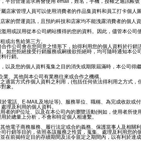
，平台營運需求將會使用 email，姓名，手機，授權之通訊
供所屬店家管理人員可以使用消費者的作品集資料和員工打卡個人圖像
何店家的營運資訊，且預約科技和店家均不能洩露消費者的個人
能濫用或誤用從本公司網站獲得的您的資料。因此，儘管本公司
出租或出售給第三方。
業務合作公司會在您同意之情形下，始得利用您的個人資料於行銷
用。如您拒絕接受行銷服務或嗣後欲拒絕時，均可隨時通知本公
資料行銷。
內，以及您的個人資料蒐集之目的消失或期限屆滿時，本公司得
係企業、其他與本公司有業務往來或合作之機構。
技之適當方式作個人資料之利用，(包括任何依法得利用之方式，
作對象。
限於電話、E-MAIL及地址等)、服務單位、職稱、為完成收款
、處理及利用的個人資料。
使用者的IP位址、以及在本公司內的瀏覽活動(例如，使用者所使
僅用於總量上分析，不會和特定個人相連繫。
及其他電子商務服務、履行法定或合約義務、保護當事人及相關
公司行銷等目的，依照各該服務之性質，蒐集、處理及利用您的
，並在前揭特定目的存續期間及法令規定之期間內，以有利於達成