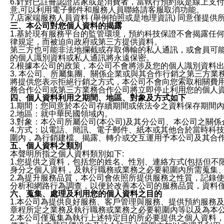
6.針對已註冊認證店家或是消費者，當執行預約或是線上支付
意,可以利用電子郵件和服務人員聯絡請客服取消功能。
7.店家端服務人員資料 (舉例拍照或是地理資訊) 同意僅提
三、本公司對您個人資料的揭露
1.基於現有服務平台的監管環境，預約科技保證不會揭露任
律規定，而被迫向政府或第三方提供資料。
第三方也可能非法地攔截或存取傳輸的私人通訊，或會員可
的個人識別資料或私人通訊將永遠保密。
2.根據本公司的政策，本公司不會將涉及您的個人識別資料
3. 本公司、所屬集團、關係企業或與其合作行銷之第三方
將提供您表示拒絕行銷之方式，本公司不會向您索取相關費
務合作公司或第三方業務合作公司將立即停止利用您的個人
四、個人資料利用之期間、地區、對象及方式如下
1.期間：您同意於本公司存續期間或依法令之資料保存期間
2.地區：就中華民國領域內。
3.對象：本公司所屬公司(本公司)及其分公司、本公司之關
4.方式：以電話、簡訊、電子郵件、紙本或其他合於當時科
圍內，為行銷建檔、揭露、轉介或交互運用予本公司及其合
五、個人資料之類別
本聲明所指之個人資料類別如下:
1.您提供之資料，包括您的姓名、性別、連絡方式(包括但不
身分之個人資料，及執行職務或業務之必要範圍內所需蒐集
2.為提升服務品質，本公司會依照所提供服務之性質，記錄
分析和網路行為調查，以便於改善本公司的服務品質，資料
六、蒐集、處理及利用您的個人資料之目的
1.本公司為提供良好服務、客戶管理與服務、提供預約服務
章程所定之業務及執行職務或業務之必要範圍內等以及為本
2.本公司僅蒐集為執行上述特定目的所必要提供之個人資料