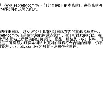
ezpretty.com.tw ）訂此合約(下稱本條款)，這些條款將
接受本網站所有規範的約束。
約店家的詳細資訊，以及與預訂服務相關資訊在內的其他各種資訊，
etty.com.tw僅是便於您能夠通過我們，預訂相對應的服務。在
對於因為使用本網站上所提供的任何資訊、產品、服務及（或）材料，而
m.tw 已經盡了適當努力確保本網站上所列的服務符合合理的標準，仍不
ezpretty.com.tw 將對此不承擔任何責任。
均應依誠實信用、平等互惠原則，共商解決之道。
力的法律責任。您理解使用本網站時及他人使用您的登錄資訊使用本