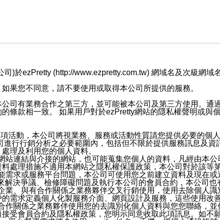
retty (http://www.ezpretty.com.tw) 網
，如果您不同意，請不要使用或取得本公司所提供的服務。
本公司有業務合作之第三方，並可能被本公司及第三方使用。通
條款相一致。 如果用戶對於ezPretty網站的隱私權聲明或
各項活動，本公司將視業務、服務或活動性質請您提供必要的個
公司進行行銷分析之必要範圍內，包括但不限於提供服務訊息及資
、處理及利用您的個人資料。
etty網站連結與介接的網站，也可能蒐集您個人的資料，凡經由
資料處理措施不適用本網站之隱私權保護政策，本公司對於該等
服務功能需求或服務平台問題，本公司可使用您之前建立資料及現在
，來解決爭議、檢修障礙問題及執行本公司的會員合約，本公司
關係企業、與有合作關係之業務夥伴交叉行銷使用，使用去除個人
戶的需求定義個人化製服務介面、網頁設計及服務，這些使用改
與有合作關係之業務夥伴使用您的去識別化個人資料與您您聯絡，
接受會員合約及隱私權政策，您明示同意收取此項訊息。如不願