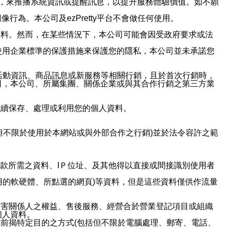
帳號，來推播系統資訊或提醒訊息，以提升服務體驗價值。如不願
行為。本公司及ezPretty平台不會做任何使用。
資料。然而，在某些情況下，本公司可能會因受政府要求或法
使用企業標準的保護措施來保護您的隱私，本公司並未承諾您
活動資訊、商品訊息或新服務等相關行銷，且於首次行銷時，
司，本公司、所屬集團、關係企業或與其合作行銷之第三方業
繼續保存、處理或利用您的個人資料。
但不限於使用於本網站或與外部合作之行銷)並於法令容許之範
或付款所需之資料、IＰ位址、及其他得以直接或間接識別使用者
用的軟硬體、所點選的網頁)等資料，但是這些資料僅供作流量
利害關係人之權益、售後服務、經營合於營業登記項目或組織
個人資料。
前揭特定目的之方式(包括但不限於電腦處理、郵寄、電話、