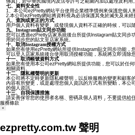
傳真)，於中華民國境內及法令許可之範圍內加以處理及利用
七、資料安全性
1、本公司ezPretty網站平台使用企業標準慣例來保護
2.本公司ezPretty網站將資料視為必須保護其免於滅
八、查詢或更正的方式
用戶個人資料有變更、或發現個人資料不正確的時候，可以隨時
九、Instagram貼文同步功能
您可以透過ezPretty店家系統後台所提供Instagram貼文同
用於同步您的貼文至店家系統。
十、取消Instagram授權方式
如果您有使用ezPretty網站所提供Instagram貼文同
可以登入店家系統後台使用取消授權功能，系統將立即清除您的
十一、取消帳號資料方式
如果您有使用本公司ezPretty網站所提供功能，您可以於任何
相關資料。
十二、隱私權聲明的更新
本公司將不定時更新隱私權聲明，以反映服務的變更和顧客的意見反
內容有所變更，或是處理您個人資訊的方式有所變動，本公司一
的個人資訊。
十三、自我保護措施
請妥善保管您的使用者名稱、密碼及個人資料，不要提供給
窗，以防止他人讀取您的個人資料、信件或進入所機關管理
服務條款
十四、傳送宣傳本站資訊或電子郵件之政策
×
您同意本公司網站，透過您所提供的郵件地址與您取得聯絡
停止接收這些資料或電子郵件。
十五、訊息通知
ezpretty.com.tw 聲明
本公司/本服務將以通知型訊息傳送重要訊息給您。即使未加
本公司/本服務傳送之通知型訊息以對您有效且重要的訊息為