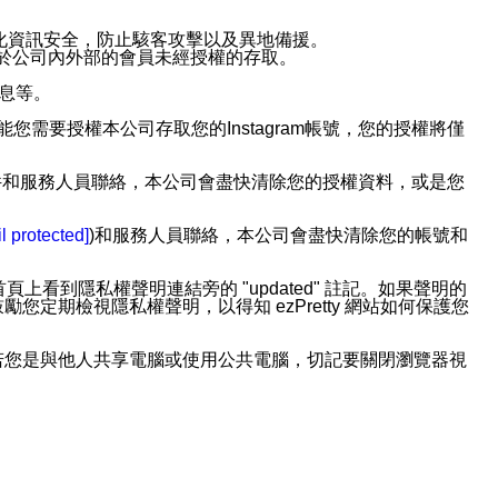
強化資訊安全，防止駭客攻擊以及異地備援。
免於公司內外部的會員未經授權的存取。
訊息等。
用此功能您需要授權本公司存取您的Instagram帳號，您的授權將僅
透過電子郵件和服務人員聯絡，本公司會盡快清除您的授權資料，或是您
。
l protected]
)和服務人員聯絡，本公司會盡快清除您的帳號和
上看到隱私權聲明連結旁的 "updated" 註記。如果聲明的
期檢視隱私權聲明，以得知 ezPretty 網站如何保護您
若您是與他人共享電腦或使用公共電腦，切記要關閉瀏覽器視
依照該資料或電子郵件所指示之方法、說明或功能連結，隨時
者，將可收到通知型訊息。