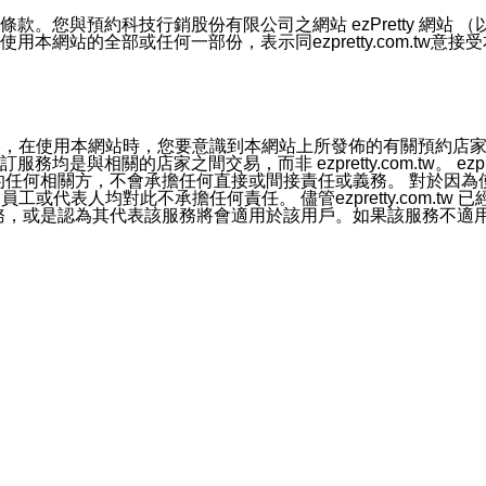
號碼比對相符。
息。
預約科技行銷股份有限公司之網站 ezPretty 網站 （以下皆稱 
網站的全部或任何一部份，表示同ezpretty.com.tw意
的資訊均無誤，在使用本網站時，您要意識到本網站上所發佈的有關預
官方帳號或認證官方帳號的通知型訊息。
相關的店家之間交易，而非 ezpretty.com.tw。 ezpr
屬於買賣行為的任何相關方，不會承擔任何直接或間接責任或義務。 
人員、員工或代表人均對此不承擔任何責任。 儘管ezpretty.co
薦的服務，或是認為其代表該服務將會適用於該用戶。如果該服務不適用於您，
有一部無效時，不影響其他條款之效力。 本條款如有未盡之處，雙方
的合法年齡。可以針對您在使用本網站時產生的任何責任，形成有約束