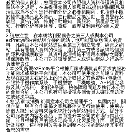
必要的個人資料，您同意本公司依照個人資料保護法及相
關法令之規定，在為提供您個人業務及/或提供相關服務及
活動或為本公司進行行銷分析之必要範圍內，包括但不限
於提供服務訊息及資訊、進行贈品兌換活動、會員登錄及
驗證、廣告行銷、特別活動通知、新服務、新產品之通
知、行銷分析等用途等，蒐集、處理及利用您的個人資
料。
2.請您注意，在本網站刊登廣告之第三人或與本公司
ezPretty網站連結與介接的網站，也可能蒐集您個人的資
料，凡經由本公司網站連結至第三方獨立管理、經營之網
站，其有關個人資料的保護，適用第三方或各該網站個別
的隱私權保護政策，其資料處理措施不適用本網站之隱私
權保護政策，本公司對於該等第三人或連結網站之行為不
負連帶責任。
3.本公司所屬ezPretty平台根據店家或消費者所要求的服務
功能需求或服務平台問題，本公司可使用您之前建立資料
及現在或過去在網站上的行為所取得之其他資料 (包括但
不限於手機作業系統、手機型號、手機帳號、APP設定參
數及其他資料)，來解決爭議、檢修障礙問題及執行本公司
的會員合約，本公司也有可能檢視多個會員以確認問題所
在或解決爭議。
4.您(店家或消費者)同意本公司之營運平台、集團內部、關
係企業、與有合作關係之業務夥伴交叉行銷使用，使用去
除個人識別化資料來強化統計分析網站利用方式、提升本
公司服務的內容及產品，進而提升本公司的市場行銷及促
銷、並且根據客戶的需求定義個人化製服務介面、網頁設
計及服務，這些使用改善並且調整本公司的網站使其更符
合您的需求。