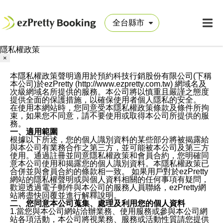
隱私權政策
×
本隱私權政策聲明適用於預約科技行銷股份有限公司(下稱
本公司)於ezPretty (http://www.ezpretty.com.tw) 網域名及
次級網域名所提供的服務。本公司將以慎重且嚴謹之態度
提供全面的保護措施，以確保使用者個人隱私的安全。
在使用本網站時，您同意受本隱私權政策條款及條件所拘
束，如果您不同意，請不要使用或取得本公司所提供的服
務。
一、適用範圍
根據以下所述，您的個人識別資料的某些部分將被揭露給
與本公司有業務合作之第三方，並可能被本公司及第三方
使用。通過註冊並同意隱私權政策和會員合約，您明確同
意本公司使用和揭露您的個人識別資料。本隱私權政策已
合併並與會員合約的條款相一致。 如果用戶對於ezPretty
網站的隱私權聲明或與個人資料相關的任何事項有疑問，
歡迎透過電子郵件與本公司的服務人員聯絡，ezPretty網
站將盡快回覆並進行解釋說明。
二、您同意本公司蒐集、處理及利用您的個人資料
1.當您與本公司網站洽辦業務、使用服務或參與本公司網
站各項活動，本公司將視業務、服務或活動性質請您提供