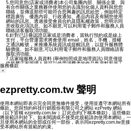
5.您同意您(店家或消費者)本公司集團內部、關係企業、與
有合作關係之業務夥伴使用您的去識別化個人資料與您您
聯絡，並傳送那些可能符合您興趣的訊息給您，例如特定
標題廣告、優惠內容、行政通知、產品內容及有關您使用
網站的訊息。透過接受會員合約及隱私權政策，您明示同
意收取此項訊息。如不願意,可以利用電子郵件和服務人員
聯絡請客服取消功能。
6.針對已註冊認證店家或是消費者，當執行預約或是線上
支付，平台營運需求將會使用 email，姓名，手機，授權
之通訊帳號，來推播系統資訊或提醒訊息，以提升服務體
驗價值。如不願意,可以利用電子郵件和服務人員聯絡請客
服取消功能。
7.店家端服務人員資料 (舉例拍照或是地理資訊) 同意僅提
供所屬店家管理人員可以使用消費者的作品集資料和員工
服務條款
打卡個人圖像行為。本公司及ezPretty平台不會做任何使
×
用。
三、本公司對您個人資料的揭露
1.基於現有服務平台的監管環境，預約科技保證不會揭露
ezpretty.com.tw 聲明
任何店家的營運資訊，且預約科技和店家均不能洩露消費
者的個人資料。然而，在某些情況下，本公司可能會因受
政府要求或法律規定，而被迫向政府或第三方提供資料。
第三方也可能非法地攔截或存取傳輸的私人通訊，或會員
使用本網站即表示完全同意無條件接受，使用並遵守本網站所有
可能濫用或誤用從本公司網站獲得的您的資料。因此，儘
條款。您與預約科技行銷股份有限公司之網站 ezPretty 網站
管本公司使用企業標準的保護措施來保護您的隱私，本公
（以下皆稱 ezpretty.com.tw ）訂此合約(下稱本條款)，這些條款
司並未承諾您的個人識別資料或私人通訊將永遠保密。
將規範詳列於下。如未閱讀或不接受此規範請勿使用本網站，一
2.根據本公司的政策，本公司不會將涉及您的個人識別資
旦使用本網站的全部或任何一部份，表示同ezpretty.com.tw意接
料出租或出售給第三方。
受本網站所有規範的約束。
3. 本公司、所屬集團、關係企業或與其合作行銷之第三方