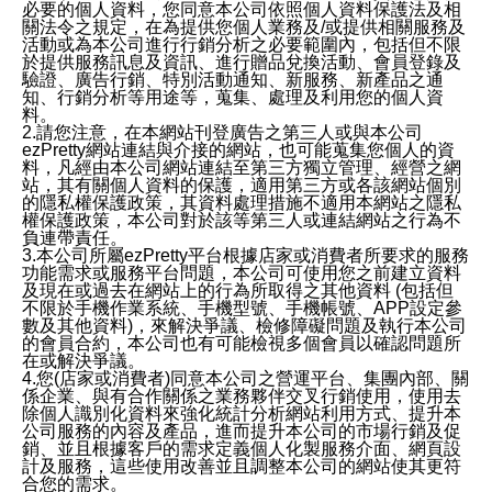
必要的個人資料，您同意本公司依照個人資料保護法及相
關法令之規定，在為提供您個人業務及/或提供相關服務及
活動或為本公司進行行銷分析之必要範圍內，包括但不限
於提供服務訊息及資訊、進行贈品兌換活動、會員登錄及
驗證、廣告行銷、特別活動通知、新服務、新產品之通
知、行銷分析等用途等，蒐集、處理及利用您的個人資
料。
2.請您注意，在本網站刊登廣告之第三人或與本公司
ezPretty網站連結與介接的網站，也可能蒐集您個人的資
料，凡經由本公司網站連結至第三方獨立管理、經營之網
站，其有關個人資料的保護，適用第三方或各該網站個別
的隱私權保護政策，其資料處理措施不適用本網站之隱私
權保護政策，本公司對於該等第三人或連結網站之行為不
負連帶責任。
3.本公司所屬ezPretty平台根據店家或消費者所要求的服務
功能需求或服務平台問題，本公司可使用您之前建立資料
及現在或過去在網站上的行為所取得之其他資料 (包括但
不限於手機作業系統、手機型號、手機帳號、APP設定參
數及其他資料)，來解決爭議、檢修障礙問題及執行本公司
的會員合約，本公司也有可能檢視多個會員以確認問題所
在或解決爭議。
4.您(店家或消費者)同意本公司之營運平台、集團內部、關
係企業、與有合作關係之業務夥伴交叉行銷使用，使用去
除個人識別化資料來強化統計分析網站利用方式、提升本
公司服務的內容及產品，進而提升本公司的市場行銷及促
銷、並且根據客戶的需求定義個人化製服務介面、網頁設
計及服務，這些使用改善並且調整本公司的網站使其更符
合您的需求。