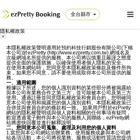
隱私權政策
×
本隱私權政策聲明適用於預約科技行銷股份有限公司(下稱
本公司)於ezPretty (http://www.ezpretty.com.tw) 網域名及
次級網域名所提供的服務。本公司將以慎重且嚴謹之態度
提供全面的保護措施，以確保使用者個人隱私的安全。
在使用本網站時，您同意受本隱私權政策條款及條件所拘
束，如果您不同意，請不要使用或取得本公司所提供的服
務。
一、適用範圍
根據以下所述，您的個人識別資料的某些部分將被揭露給
與本公司有業務合作之第三方，並可能被本公司及第三方
使用。通過註冊並同意隱私權政策和會員合約，您明確同
意本公司使用和揭露您的個人識別資料。本隱私權政策已
合併並與會員合約的條款相一致。 如果用戶對於ezPretty
網站的隱私權聲明或與個人資料相關的任何事項有疑問，
歡迎透過電子郵件與本公司的服務人員聯絡，ezPretty網
站將盡快回覆並進行解釋說明。
二、您同意本公司蒐集、處理及利用您的個人資料
1.當您與本公司網站洽辦業務、使用服務或參與本公司網
站各項活動，本公司將視業務、服務或活動性質請您提供