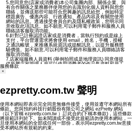
5.您同意您(店家或消費者)本公司集團內部、關係企業、與
有合作關係之業務夥伴使用您的去識別化個人資料與您您
聯絡，並傳送那些可能符合您興趣的訊息給您，例如特定
標題廣告、優惠內容、行政通知、產品內容及有關您使用
網站的訊息。透過接受會員合約及隱私權政策，您明示同
意收取此項訊息。如不願意,可以利用電子郵件和服務人員
聯絡請客服取消功能。
6.針對已註冊認證店家或是消費者，當執行預約或是線上
支付，平台營運需求將會使用 email，姓名，手機，授權
之通訊帳號，來推播系統資訊或提醒訊息，以提升服務體
驗價值。如不願意,可以利用電子郵件和服務人員聯絡請客
服取消功能。
7.店家端服務人員資料 (舉例拍照或是地理資訊) 同意僅提
供所屬店家管理人員可以使用消費者的作品集資料和員工
服務條款
打卡個人圖像行為。本公司及ezPretty平台不會做任何使
×
用。
三、本公司對您個人資料的揭露
1.基於現有服務平台的監管環境，預約科技保證不會揭露
ezpretty.com.tw 聲明
任何店家的營運資訊，且預約科技和店家均不能洩露消費
者的個人資料。然而，在某些情況下，本公司可能會因受
政府要求或法律規定，而被迫向政府或第三方提供資料。
第三方也可能非法地攔截或存取傳輸的私人通訊，或會員
使用本網站即表示完全同意無條件接受，使用並遵守本網站所有
可能濫用或誤用從本公司網站獲得的您的資料。因此，儘
條款。您與預約科技行銷股份有限公司之網站 ezPretty 網站
管本公司使用企業標準的保護措施來保護您的隱私，本公
（以下皆稱 ezpretty.com.tw ）訂此合約(下稱本條款)，這些條款
司並未承諾您的個人識別資料或私人通訊將永遠保密。
將規範詳列於下。如未閱讀或不接受此規範請勿使用本網站，一
2.根據本公司的政策，本公司不會將涉及您的個人識別資
旦使用本網站的全部或任何一部份，表示同ezpretty.com.tw意接
料出租或出售給第三方。
受本網站所有規範的約束。
3. 本公司、所屬集團、關係企業或與其合作行銷之第三方