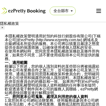
隱私權政策
×
本隱私權政策聲明適用於預約科技行銷股份有限公司(下稱
本公司)於ezPretty (http://www.ezpretty.com.tw) 網域名及
次級網域名所提供的服務。本公司將以慎重且嚴謹之態度
提供全面的保護措施，以確保使用者個人隱私的安全。
在使用本網站時，您同意受本隱私權政策條款及條件所拘
束，如果您不同意，請不要使用或取得本公司所提供的服
務。
一、適用範圍
根據以下所述，您的個人識別資料的某些部分將被揭露給
與本公司有業務合作之第三方，並可能被本公司及第三方
使用。通過註冊並同意隱私權政策和會員合約，您明確同
意本公司使用和揭露您的個人識別資料。本隱私權政策已
合併並與會員合約的條款相一致。 如果用戶對於ezPretty
網站的隱私權聲明或與個人資料相關的任何事項有疑問，
歡迎透過電子郵件與本公司的服務人員聯絡，ezPretty網
站將盡快回覆並進行解釋說明。
二、您同意本公司蒐集、處理及利用您的個人資料
1.當您與本公司網站洽辦業務、使用服務或參與本公司網
站各項活動，本公司將視業務、服務或活動性質請您提供