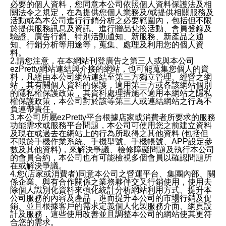
必要的個人資料，您同意本公司依照個人資料保護法及相
關法令之規定，在為提供您個人業務及/或提供相關服務及
活動或為本公司進行行銷分析之必要範圍內，包括但不限
於提供服務訊息及資訊、進行贈品兌換活動、會員登錄及
驗證、廣告行銷、特別活動通知、新服務、新產品之通
知、行銷分析等用途等，蒐集、處理及利用您的個人資
料。
2.請您注意，在本網站刊登廣告之第三人或與本公司
ezPretty網站連結與介接的網站，也可能蒐集您個人的資
料，凡經由本公司網站連結至第三方獨立管理、經營之網
站，其有關個人資料的保護，適用第三方或各該網站個別
的隱私權保護政策，其資料處理措施不適用本網站之隱私
權保護政策，本公司對於該等第三人或連結網站之行為不
負連帶責任。
3.本公司所屬ezPretty平台根據店家或消費者所要求的服務
功能需求或服務平台問題，本公司可使用您之前建立資料
及現在或過去在網站上的行為所取得之其他資料 (包括但
不限於手機作業系統、手機型號、手機帳號、APP設定參
數及其他資料)，來解決爭議、檢修障礙問題及執行本公司
的會員合約，本公司也有可能檢視多個會員以確認問題所
在或解決爭議。
4.您(店家或消費者)同意本公司之營運平台、集團內部、關
係企業、與有合作關係之業務夥伴交叉行銷使用，使用去
除個人識別化資料來強化統計分析網站利用方式、提升本
公司服務的內容及產品，進而提升本公司的市場行銷及促
銷、並且根據客戶的需求定義個人化製服務介面、網頁設
計及服務，這些使用改善並且調整本公司的網站使其更符
合您的需求。