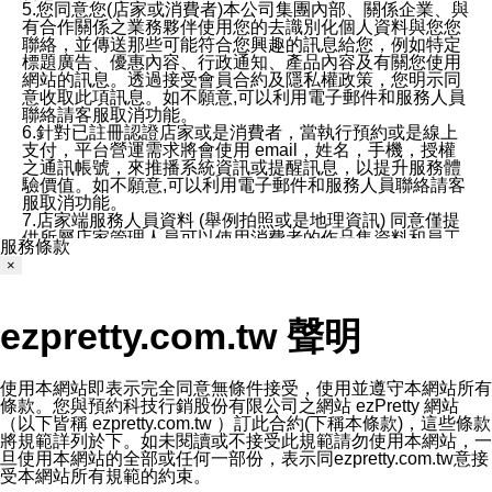
5.您同意您(店家或消費者)本公司集團內部、關係企業、與
有合作關係之業務夥伴使用您的去識別化個人資料與您您
聯絡，並傳送那些可能符合您興趣的訊息給您，例如特定
標題廣告、優惠內容、行政通知、產品內容及有關您使用
網站的訊息。透過接受會員合約及隱私權政策，您明示同
意收取此項訊息。如不願意,可以利用電子郵件和服務人員
聯絡請客服取消功能。
6.針對已註冊認證店家或是消費者，當執行預約或是線上
支付，平台營運需求將會使用 email，姓名，手機，授權
之通訊帳號，來推播系統資訊或提醒訊息，以提升服務體
驗價值。如不願意,可以利用電子郵件和服務人員聯絡請客
服取消功能。
7.店家端服務人員資料 (舉例拍照或是地理資訊) 同意僅提
供所屬店家管理人員可以使用消費者的作品集資料和員工
服務條款
打卡個人圖像行為。本公司及ezPretty平台不會做任何使
×
用。
三、本公司對您個人資料的揭露
1.基於現有服務平台的監管環境，預約科技保證不會揭露
ezpretty.com.tw 聲明
任何店家的營運資訊，且預約科技和店家均不能洩露消費
者的個人資料。然而，在某些情況下，本公司可能會因受
政府要求或法律規定，而被迫向政府或第三方提供資料。
第三方也可能非法地攔截或存取傳輸的私人通訊，或會員
使用本網站即表示完全同意無條件接受，使用並遵守本網站所有
可能濫用或誤用從本公司網站獲得的您的資料。因此，儘
條款。您與預約科技行銷股份有限公司之網站 ezPretty 網站
管本公司使用企業標準的保護措施來保護您的隱私，本公
（以下皆稱 ezpretty.com.tw ）訂此合約(下稱本條款)，這些條款
司並未承諾您的個人識別資料或私人通訊將永遠保密。
將規範詳列於下。如未閱讀或不接受此規範請勿使用本網站，一
2.根據本公司的政策，本公司不會將涉及您的個人識別資
旦使用本網站的全部或任何一部份，表示同ezpretty.com.tw意接
料出租或出售給第三方。
受本網站所有規範的約束。
3. 本公司、所屬集團、關係企業或與其合作行銷之第三方