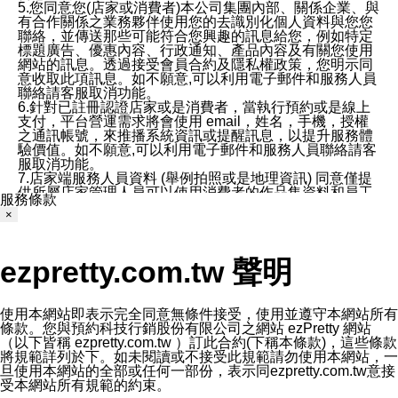
5.您同意您(店家或消費者)本公司集團內部、關係企業、與
有合作關係之業務夥伴使用您的去識別化個人資料與您您
聯絡，並傳送那些可能符合您興趣的訊息給您，例如特定
標題廣告、優惠內容、行政通知、產品內容及有關您使用
網站的訊息。透過接受會員合約及隱私權政策，您明示同
意收取此項訊息。如不願意,可以利用電子郵件和服務人員
聯絡請客服取消功能。
6.針對已註冊認證店家或是消費者，當執行預約或是線上
支付，平台營運需求將會使用 email，姓名，手機，授權
之通訊帳號，來推播系統資訊或提醒訊息，以提升服務體
驗價值。如不願意,可以利用電子郵件和服務人員聯絡請客
服取消功能。
7.店家端服務人員資料 (舉例拍照或是地理資訊) 同意僅提
供所屬店家管理人員可以使用消費者的作品集資料和員工
服務條款
打卡個人圖像行為。本公司及ezPretty平台不會做任何使
×
用。
三、本公司對您個人資料的揭露
1.基於現有服務平台的監管環境，預約科技保證不會揭露
ezpretty.com.tw 聲明
任何店家的營運資訊，且預約科技和店家均不能洩露消費
者的個人資料。然而，在某些情況下，本公司可能會因受
政府要求或法律規定，而被迫向政府或第三方提供資料。
第三方也可能非法地攔截或存取傳輸的私人通訊，或會員
使用本網站即表示完全同意無條件接受，使用並遵守本網站所有
可能濫用或誤用從本公司網站獲得的您的資料。因此，儘
條款。您與預約科技行銷股份有限公司之網站 ezPretty 網站
管本公司使用企業標準的保護措施來保護您的隱私，本公
（以下皆稱 ezpretty.com.tw ）訂此合約(下稱本條款)，這些條款
司並未承諾您的個人識別資料或私人通訊將永遠保密。
將規範詳列於下。如未閱讀或不接受此規範請勿使用本網站，一
2.根據本公司的政策，本公司不會將涉及您的個人識別資
旦使用本網站的全部或任何一部份，表示同ezpretty.com.tw意接
料出租或出售給第三方。
受本網站所有規範的約束。
3. 本公司、所屬集團、關係企業或與其合作行銷之第三方