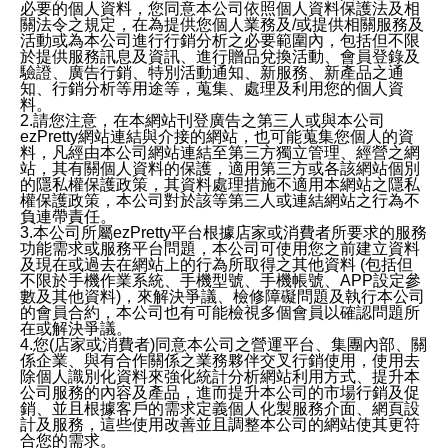
必要的個人資料，您同意本公司依照個人資料保護法及相
關法令之規定，在為提供您個人業務及/或提供相關服務及
活動或為本公司進行行銷分析之必要範圍內，包括但不限
於提供服務訊息及資訊、進行贈品兌換活動、會員登錄及
驗證、廣告行銷、特別活動通知、新服務、新產品之通
知、行銷分析等用途等，蒐集、處理及利用您的個人資
料。
2.請您注意，在本網站刊登廣告之第三人或與本公司
ezPretty網站連結與介接的網站，也可能蒐集您個人的資
料，凡經由本公司網站連結至第三方獨立管理、經營之網
站，其有關個人資料的保護，適用第三方或各該網站個別
的隱私權保護政策，其資料處理措施不適用本網站之隱私
權保護政策，本公司對於該等第三人或連結網站之行為不
負連帶責任。
3.本公司所屬ezPretty平台根據店家或消費者所要求的服務
功能需求或服務平台問題，本公司可使用您之前建立資料
及現在或過去在網站上的行為所取得之其他資料 (包括但
不限於手機作業系統、手機型號、手機帳號、APP設定參
數及其他資料)，來解決爭議、檢修障礙問題及執行本公司
的會員合約，本公司也有可能檢視多個會員以確認問題所
在或解決爭議。
4.您(店家或消費者)同意本公司之營運平台、集團內部、關
係企業、與有合作關係之業務夥伴交叉行銷使用，使用去
除個人識別化資料來強化統計分析網站利用方式、提升本
公司服務的內容及產品，進而提升本公司的市場行銷及促
銷、並且根據客戶的需求定義個人化製服務介面、網頁設
計及服務，這些使用改善並且調整本公司的網站使其更符
合您的需求。