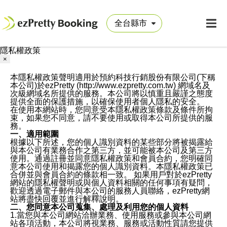
隱私權政策
×
本隱私權政策聲明適用於預約科技行銷股份有限公司(下稱
本公司)於ezPretty (http://www.ezpretty.com.tw) 網域名及
次級網域名所提供的服務。本公司將以慎重且嚴謹之態度
提供全面的保護措施，以確保使用者個人隱私的安全。
在使用本網站時，您同意受本隱私權政策條款及條件所拘
束，如果您不同意，請不要使用或取得本公司所提供的服
務。
一、適用範圍
根據以下所述，您的個人識別資料的某些部分將被揭露給
與本公司有業務合作之第三方，並可能被本公司及第三方
使用。通過註冊並同意隱私權政策和會員合約，您明確同
意本公司使用和揭露您的個人識別資料。本隱私權政策已
合併並與會員合約的條款相一致。 如果用戶對於ezPretty
網站的隱私權聲明或與個人資料相關的任何事項有疑問，
歡迎透過電子郵件與本公司的服務人員聯絡，ezPretty網
站將盡快回覆並進行解釋說明。
二、您同意本公司蒐集、處理及利用您的個人資料
1.當您與本公司網站洽辦業務、使用服務或參與本公司網
站各項活動，本公司將視業務、服務或活動性質請您提供