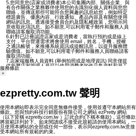
5.您同意您(店家或消費者)本公司集團內部、關係企業、與
有合作關係之業務夥伴使用您的去識別化個人資料與您您
聯絡，並傳送那些可能符合您興趣的訊息給您，例如特定
標題廣告、優惠內容、行政通知、產品內容及有關您使用
網站的訊息。透過接受會員合約及隱私權政策，您明示同
意收取此項訊息。如不願意,可以利用電子郵件和服務人員
聯絡請客服取消功能。
6.針對已註冊認證店家或是消費者，當執行預約或是線上
支付，平台營運需求將會使用 email，姓名，手機，授權
之通訊帳號，來推播系統資訊或提醒訊息，以提升服務體
驗價值。如不願意,可以利用電子郵件和服務人員聯絡請客
服取消功能。
7.店家端服務人員資料 (舉例拍照或是地理資訊) 同意僅提
供所屬店家管理人員可以使用消費者的作品集資料和員工
服務條款
打卡個人圖像行為。本公司及ezPretty平台不會做任何使
×
用。
三、本公司對您個人資料的揭露
1.基於現有服務平台的監管環境，預約科技保證不會揭露
ezpretty.com.tw 聲明
任何店家的營運資訊，且預約科技和店家均不能洩露消費
者的個人資料。然而，在某些情況下，本公司可能會因受
政府要求或法律規定，而被迫向政府或第三方提供資料。
第三方也可能非法地攔截或存取傳輸的私人通訊，或會員
使用本網站即表示完全同意無條件接受，使用並遵守本網站所有
可能濫用或誤用從本公司網站獲得的您的資料。因此，儘
條款。您與預約科技行銷股份有限公司之網站 ezPretty 網站
管本公司使用企業標準的保護措施來保護您的隱私，本公
（以下皆稱 ezpretty.com.tw ）訂此合約(下稱本條款)，這些條款
司並未承諾您的個人識別資料或私人通訊將永遠保密。
將規範詳列於下。如未閱讀或不接受此規範請勿使用本網站，一
2.根據本公司的政策，本公司不會將涉及您的個人識別資
旦使用本網站的全部或任何一部份，表示同ezpretty.com.tw意接
料出租或出售給第三方。
受本網站所有規範的約束。
3. 本公司、所屬集團、關係企業或與其合作行銷之第三方