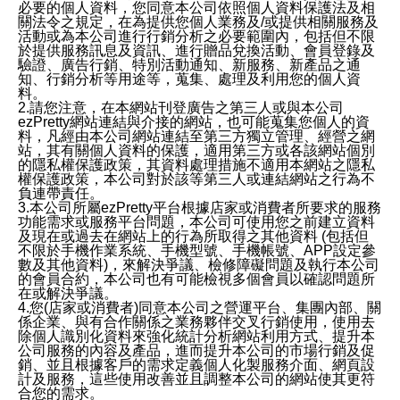
必要的個人資料，您同意本公司依照個人資料保護法及相
關法令之規定，在為提供您個人業務及/或提供相關服務及
活動或為本公司進行行銷分析之必要範圍內，包括但不限
於提供服務訊息及資訊、進行贈品兌換活動、會員登錄及
驗證、廣告行銷、特別活動通知、新服務、新產品之通
知、行銷分析等用途等，蒐集、處理及利用您的個人資
料。
2.請您注意，在本網站刊登廣告之第三人或與本公司
ezPretty網站連結與介接的網站，也可能蒐集您個人的資
料，凡經由本公司網站連結至第三方獨立管理、經營之網
站，其有關個人資料的保護，適用第三方或各該網站個別
的隱私權保護政策，其資料處理措施不適用本網站之隱私
權保護政策，本公司對於該等第三人或連結網站之行為不
負連帶責任。
3.本公司所屬ezPretty平台根據店家或消費者所要求的服務
功能需求或服務平台問題，本公司可使用您之前建立資料
及現在或過去在網站上的行為所取得之其他資料 (包括但
不限於手機作業系統、手機型號、手機帳號、APP設定參
數及其他資料)，來解決爭議、檢修障礙問題及執行本公司
的會員合約，本公司也有可能檢視多個會員以確認問題所
在或解決爭議。
4.您(店家或消費者)同意本公司之營運平台、集團內部、關
係企業、與有合作關係之業務夥伴交叉行銷使用，使用去
除個人識別化資料來強化統計分析網站利用方式、提升本
公司服務的內容及產品，進而提升本公司的市場行銷及促
銷、並且根據客戶的需求定義個人化製服務介面、網頁設
計及服務，這些使用改善並且調整本公司的網站使其更符
合您的需求。