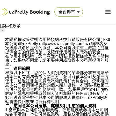
隱私權政策
×
本隱私權政策聲明適用於預約科技行銷股份有限公司(下稱
本公司)於ezPretty (http://www.ezpretty.com.tw) 網域名及
次級網域名所提供的服務。本公司將以慎重且嚴謹之態度
提供全面的保護措施，以確保使用者個人隱私的安全。
在使用本網站時，您同意受本隱私權政策條款及條件所拘
束，如果您不同意，請不要使用或取得本公司所提供的服
務。
一、適用範圍
根據以下所述，您的個人識別資料的某些部分將被揭露給
與本公司有業務合作之第三方，並可能被本公司及第三方
使用。通過註冊並同意隱私權政策和會員合約，您明確同
意本公司使用和揭露您的個人識別資料。本隱私權政策已
合併並與會員合約的條款相一致。 如果用戶對於ezPretty
網站的隱私權聲明或與個人資料相關的任何事項有疑問，
歡迎透過電子郵件與本公司的服務人員聯絡，ezPretty網
站將盡快回覆並進行解釋說明。
二、您同意本公司蒐集、處理及利用您的個人資料
1.當您與本公司網站洽辦業務、使用服務或參與本公司網
站各項活動，本公司將視業務、服務或活動性質請您提供