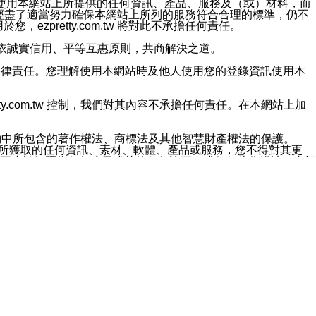
對於因為使用本網站上所提供的任何資訊、產品、服務及（或）材料，而
m.tw 已經盡了適當努力確保本網站上所列的服務符合合理的標準，仍不
ezpretty.com.tw 將對此不承擔任何責任。
均應依誠實信用、平等互惠原則，共商解決之道。
力的法律責任。您理解使用本網站時及他人使用您的登錄資訊使用本
ty.com.tw 控制，我們對其內容不承擔任何責任。在本網站上加
約中所包含的著作權法、商標法及其他智慧財產權法的保護。
網站上所獲取的任何資訊、素材、軟體、產品或服務，您不得對其更
不應被解釋為任何暗示或其他任何許可，或任何著作權法、商標
違反此規定，我們將追究其法律責任。
任何損失、責任及協力廠商的任何索賠或要求（包括律師費），將由
站而獲取到的資訊，而導致您遭受的任何風險或損失，將由您自
用本網站而造成的任何損失負責，同時，您會在此放棄有關此損失的所有及
伺服器不會發生缺陷，其中包括但不僅限於病毒或其他有害元素。對於
w 控制範圍的任何病毒感染、BUG、篡改、技術故障、錯誤、遺
有明示、暗示或法定及其他聲明、保證和條款均予以最大限度的排除，
定目的等。 ezpretty.com.tw 不能持續或在某階段
方便目的，其不應影響這些條款的範圍或意義，或是產生其他的
或任何協力廠商承擔任何責任。 在每次訪問網站時，您應檢查一下這