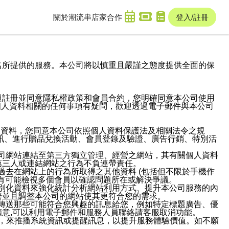
關於潮流串
店家合作
登入/註冊
域名及次級網域名所提供的服務。本公司將以慎重且嚴謹之態度提供全面的保
過註冊並同意隱私權政策和會員合約，您明確同意本公司使用
與個人資料相關的任何事項有疑問，歡迎透過電子郵件與本公司
人資料，您同意本公司依照個人資料保護法及相關法令之規
訊、進行贈品兌換活動、會員登錄及驗證、廣告行銷、特別活
本公司網站連結至第三方獨立管理、經營之網站，其有關個人資料
第三人或連結網站之行為不負連帶責任。
或過去在網站上的行為所取得之其他資料 (包括但不限於手機作
也有可能檢視多個會員以確認問題所在或解決爭議。
識別化資料來強化統計分析網站利用方式、提升本公司服務的內
善並且調整本公司的網站使其更符合您的需求。
並傳送那些可能符合您興趣的訊息給您，例如特定標題廣告、優
意,可以利用電子郵件和服務人員聯絡請客服取消功能。
帳號，來推播系統資訊或提醒訊息，以提升服務體驗價值。如不願