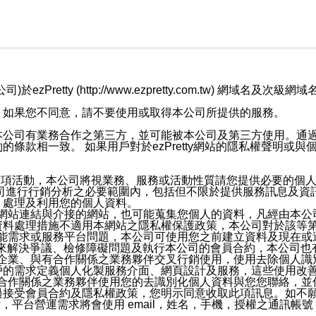
retty (http://www.ezpretty.com.tw) 網
，如果您不同意，請不要使用或取得本公司所提供的服務。
本公司有業務合作之第三方，並可能被本公司及第三方使用。通
條款相一致。 如果用戶對於ezPretty網站的隱私權聲明或
各項活動，本公司將視業務、服務或活動性質請您提供必要的個
公司進行行銷分析之必要範圍內，包括但不限於提供服務訊息及資
、處理及利用您的個人資料。
etty網站連結與介接的網站，也可能蒐集您個人的資料，凡經由
資料處理措施不適用本網站之隱私權保護政策，本公司對於該等
服務功能需求或服務平台問題，本公司可使用您之前建立資料及現在
，來解決爭議、檢修障礙問題及執行本公司的會員合約，本公司
關係企業、與有合作關係之業務夥伴交叉行銷使用，使用去除個人
戶的需求定義個人化製服務介面、網頁設計及服務，這些使用改
與有合作關係之業務夥伴使用您的去識別化個人資料與您您聯絡，
接受會員合約及隱私權政策，您明示同意收取此項訊息。如不願
，平台營運需求將會使用 email，姓名，手機，授權之通訊