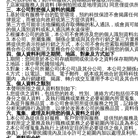
7.店家端服務人員資料 (舉例拍照或是地理資訊) 同意僅提
三、本公司對您個人資料的揭露
1.基於現有服務平台的監管環境，預約科技保證不會揭露任
律規定，而被迫向政府或第三方提供資料。
第三方也可能非法地攔截或存取傳輸的私人通訊，或會員可
的個人識別資料或私人通訊將永遠保密。
2.根據本公司的政策，本公司不會將涉及您的個人識別資料
3. 本公司、所屬集團、關係企業或與其合作行銷之第三方
將提供您表示拒絕行銷之方式，本公司不會向您索取相關費
務合作公司或第三方業務合作公司將立即停止利用您的個人
四、個人資料利用之期間、地區、對象及方式如下
1.期間：您同意於本公司存續期間或依法令之資料保存期間
2.地區：就中華民國領域內。
3.對象：本公司所屬公司(本公司)及其分公司、本公司之關
4.方式：以電話、簡訊、電子郵件、紙本或其他合於當時科
圍內，為行銷建檔、揭露、轉介或交互運用予本公司及其合
五、個人資料之類別
本聲明所指之個人資料類別如下:
1.您提供之資料，包括您的姓名、性別、連絡方式(包括但不
身分之個人資料，及執行職務或業務之必要範圍內所需蒐集
2.為提升服務品質，本公司會依照所提供服務之性質，記錄
分析和網路行為調查，以便於改善本公司的服務品質，資料
六、蒐集、處理及利用您的個人資料之目的
1.本公司為提供良好服務、客戶管理與服務、提供預約服務
章程所定之業務及執行職務或業務之必要範圍內等以及為本
2.本公司僅蒐集為執行上述特定目的所必要提供之個人資料
傳真)，於中華民國境內及法令許可之範圍內加以處理及利用
七、資料安全性