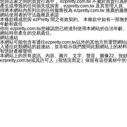
您與店家之間的買賣行為中， ezpretty.com.tw 不
3.LINE 帳號未封鎖傳送訊息之 LINE 官方帳號。
產生或導致的任何損失或損害，ezpretty.com.tw 及其管理
欲變更通知型訊息的設定，操作如下：
得將本網站內所列出的任何服務視為 ezpretty.com.tw 推
1.點選「主頁」＞「設定」
網站使用者的守法義務及承諾
2.點選「隱私設定」
本條款構成您與 ezPretty 間之有效契約。 本條款中如
3.點選「提供使用資料」
年齡和責任
4.點選「LINE通知型訊息」
你向 ezpretty.com.tw您確認您已經達到使用本網站
5.開關「接收LINE通知型訊息」
網站時所產生的交易責任。
❗️關閉「接收通知型訊息」後，將不會接收到來自任何企業
網站連結
本網站可能包含有通往ezpretty.com.tw以外的其他方所運營
入通往此類網站的超連結，並非暗示我們贊同此類網站上的材料
智慧財產權聲明
本網站上的所有資訊、內容、圖片、文字、聲音、圖像22、按
ezpretty.com.tw或其許可人（視情況而定）保留有
改、拷貝、傳播、發送、顯示、執行、複製、發佈、模仿、轉發
法或其他智慧財產權或 ezpretty.com.tw、其許可人
賠償
您同意因您使用本網站，而導致 ezpretty.com.tw、
您承擔賠償並保證 ezpretty.com.tw、其分公司、所屬機
免責聲明
您對本網站的所有使用均由您自擔風險。 因下載使用、參考或
己承擔全部責任。您同意 ezpretty.com.tw 及向ezpr
全部的索賠權利，無論是基於合約、侵權行為或其他依據。 ezpr
那些可損害或影響本網站管理、安全性、公正性和完整性，或是損害或
漏、中斷、刪除、缺陷、延遲或任何事件或事故，ezpretty.
其中包括但不僅限於有關本網站上服務、資訊及（或）聲明的保證或承
時間內對任一條款或多條條款的強制實施，不得將此視為放棄這
法律效應。 ezpretty.com.tw有權隨時變更本使用條