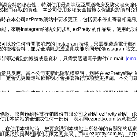
您個人辨認資料的秘密性，特別使用最高等級亞馬遜機房及防火牆來
失及未經授權而存取的資產，本公司使用多項安全措施以保護此類資料
在本公司ezPretty網站中要求更正，包括要求停止寄發相關
步功能，來將Instagram的貼文同步到 ezPretty 的作品集，使
步功能，您可以於任何時間取消您的 Instagram 授權，只需要
授權資料，並完全清除您透過此功能所同步的Instagram貼文
時間取消您的帳號或是資料，只需要透過電子郵件( e-mail:
[emai
應。當本公司更新此隱私權聲明，您將在 ezPretty網站 首頁
定會先更新隱私權聲明才會接著執行該項變更措施。本公司鼓勵您定
任何人。在您完成個人化服務之使用後，請務必記得登出帳號。
區。
並傳送或宣傳本網站各項服務之資料或電子郵件供您參考。您能
預約科技行銷股份有限公司之網站 ezPretty 網站 （以下皆稱 
網站的全部或任何一部份，表示同ezpretty.com.tw意
入本公司/本服務好友，您仍可接收到通知型訊息。
限，以廣告或其他目的的訊息皆不會被傳送。滿足以下三個條件
的資訊均無誤，在使用本網站時，您要意識到本網站上所發佈的有關預
號碼比對相符。
相關的店家之間交易，而非 ezpretty.com.tw。 ezpr
息。