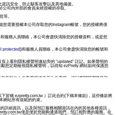
強化資訊安全，防止駭客攻擊以及異地備援。
免於公司內外部的會員未經授權的存取。
訊息等。
用此功能您需要授權本公司存取您的Instagram帳號，您的授權將僅
透過電子郵件和服務人員聯絡，本公司會盡快清除您的授權資料，或是您
。
l protected]
)和服務人員聯絡，本公司會盡快清除您的帳號和
上看到隱私權聲明連結旁的 "updated" 註記。如果聲明的
期檢視隱私權聲明，以得知 ezPretty 網站如何保護您
若您是與他人共享電腦或使用公共電腦，切記要關閉瀏覽器視
依照該資料或電子郵件所指示之方法、說明或功能連結，隨時
ezpretty.com.tw ）訂此合約(下稱本條款)，這些條款將
接受本網站所有規範的約束。
者，將可收到通知型訊息。
約店家的詳細資訊，以及與預訂服務相關資訊在內的其他各種資訊，
etty.com.tw僅是便於您能夠通過我們，預訂相對應的服務。在