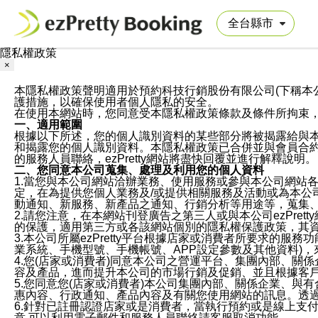
隱私權政策
×
本隱私權政策聲明適用於預約科技行銷股份有限公司(下稱本公司)於ezP
護措施，以確保使用者個人隱私的安全。
在使用本網站時，您同意受本隱私權政策條款及條件所拘束
一、適用範圍
根據以下所述，您的個人識別資料的某些部分將被揭露給與
和揭露您的個人識別資料。本隱私權政策已合併並與會員合約的
的服務人員聯絡，ezPretty網站將盡快回覆並進行解釋說明。
二、您同意本公司蒐集、處理及利用您的個人資料
1.當您與本公司網站洽辦業務、使用服務或參與本公司網站
定，在為提供您個人業務及/或提供相關服務及活動或為本
動通知、新服務、新產品之通知、行銷分析等用途等，蒐集
2.請您注意，在本網站刊登廣告之第三人或與本公司ezPr
的保護，適用第三方或各該網站個別的隱私權保護政策，其
3.本公司所屬ezPretty平台根據店家或消費者所要求的
業系統、手機型號、手機帳號、APP設定參數及其他資料)
4.您(店家或消費者)同意本公司之營運平台、集團內部、
容及產品，進而提升本公司的市場行銷及促銷、並且根據客
5.您同意您(店家或消費者)本公司集團內部、關係企業、
惠內容、行政通知、產品內容及有關您使用網站的訊息。透過
6.針對已註冊認證店家或是消費者，當執行預約或是線上支付
意,可以利用電子郵件和服務人員聯絡請客服取消功能。