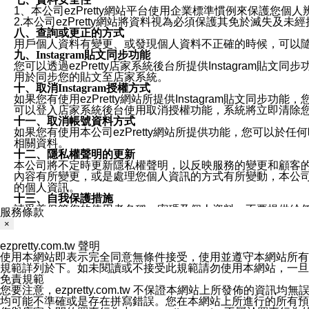
1、本公司ezPretty網站平台使用企業標準慣例來保護
2.本公司ezPretty網站將資料視為必須保護其免於滅
八、查詢或更正的方式
用戶個人資料有變更、或發現個人資料不正確的時候，可以隨時
九、Instagram貼文同步功能
您可以透過ezPretty店家系統後台所提供Instagram貼文同
用於同步您的貼文至店家系統。
十、取消Instagram授權方式
如果您有使用ezPretty網站所提供Instagram貼文同
可以登入店家系統後台使用取消授權功能，系統將立即清除您的
十一、取消帳號資料方式
如果您有使用本公司ezPretty網站所提供功能，您可以於任何
相關資料。
十二、隱私權聲明的更新
本公司將不定時更新隱私權聲明，以反映服務的變更和顧客的意見反
內容有所變更，或是處理您個人資訊的方式有所變動，本公司一
的個人資訊。
十三、自我保護措施
請妥善保管您的使用者名稱、密碼及個人資料，不要提供給
服務條款
窗，以防止他人讀取您的個人資料、信件或進入所機關管理
×
十四、傳送宣傳本站資訊或電子郵件之政策
您同意本公司網站，透過您所提供的郵件地址與您取得聯絡
ezpretty.com.tw 聲明
停止接收這些資料或電子郵件。
使用本網站即表示完全同意無條件接受，使用並遵守本網站所有條款。您與
十五、訊息通知
規範詳列於下。如未閱讀或不接受此規範請勿使用本網站，一旦使用本
本公司/本服務將以通知型訊息傳送重要訊息給您。即使未加
免責規範
本公司/本服務傳送之通知型訊息以對您有效且重要的訊息為
您要注意，ezpretty.com.tw 不保證本網站上所發佈
1.LINE 帳號設定的電話號碼與本公司/本服務所傳來的電話
均可能不準確或是存在拼寫錯誤。您在本網站上所進行的所有預訂服務均是與
2.該 LINE 帳號已在 LINE APP 設定中，同意接收通知型訊