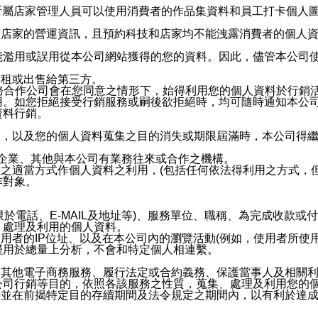
供所屬店家管理人員可以使用消費者的作品集資料和員工打卡個人圖像
何店家的營運資訊，且預約科技和店家均不能洩露消費者的個人
能濫用或誤用從本公司網站獲得的您的資料。因此，儘管本公司
出租或出售給第三方。
業務合作公司會在您同意之情形下，始得利用您的個人資料於行銷
用。如您拒絕接受行銷服務或嗣後欲拒絕時，均可隨時通知本公
資料行銷。
內，以及您的個人資料蒐集之目的消失或期限屆滿時，本公司得
係企業、其他與本公司有業務往來或合作之機構。
技之適當方式作個人資料之利用，(包括任何依法得利用之方式，
作對象。
限於電話、E-MAIL及地址等)、服務單位、職稱、為完成收款
、處理及利用的個人資料。
使用者的IP位址、以及在本公司內的瀏覽活動(例如，使用者所使
僅用於總量上分析，不會和特定個人相連繫。
及其他電子商務服務、履行法定或合約義務、保護當事人及相關
公司行銷等目的，依照各該服務之性質，蒐集、處理及利用您的
，並在前揭特定目的存續期間及法令規定之期間內，以有利於達成
。