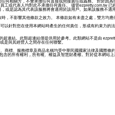
屬於買賣行為的任何相關方，不會承擔任何直接或間接責任或義務。 
人員、員工或代表人均對此不承擔任何責任。 儘管ezpretty.co
薦的服務，或是認為其代表該服務將會適用於該用戶。如果該服務不適用於您，
有一部無效時，不影響其他條款之效力。 本條款如有未盡之處，雙方
的合法年齡。可以針對您在使用本網站時產生的任何責任，形成有約束
官方帳號或認證官方帳號的通知型訊息。
網站的超連結。此類超連結僅提供用於參考。此類網站不是由 ezpret
或是與其經營人之間存在任何聯繫。
鈕、商標、服務標章及商品名稱均受中華民國國家法律及國際條
這些素材中所包含的所有權利，所有權、權益及智慧財產權。對於從本
或出售。除非本協議中明確指出，這些條款和條件中的任何內容
或任何協力廠商的業主權益中規定的任何權利的推斷結果。 如有任何人
其分公司、所屬機構、管理人員、代理人及其他合作夥伴和員工遭受的
構、管理人員、代理人及其他合作夥伴和員工不受損失。
依賴本網站上所提供的資訊、產品、服務或素材或通過使用本網
etty.com.tw提供電信及網路服務的提供商不會因您使用或不能使
etty.com.tw 不聲明、保證或承諾本網站或支持該網站的
影響本網站任何部分正常運行，且超出ezpretty.com.t
com.tw 不承擔任何責任。 在適用法律許可的最大範圍內，所
諾，其中包括但不僅限於其精確性、完整性或適銷性、品質或適用於特
些條款或是這些條款相關的權利。這些條款中使用的標題僅為了
款之內容及本網站上內容而不另行通知，同時，不對您、其他任何用戶