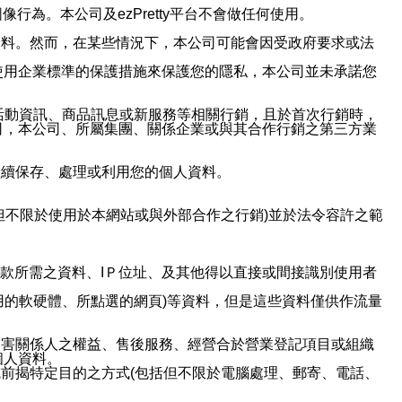
行為。本公司及ezPretty平台不會做任何使用。
資料。然而，在某些情況下，本公司可能會因受政府要求或法
使用企業標準的保護措施來保護您的隱私，本公司並未承諾您
活動資訊、商品訊息或新服務等相關行銷，且於首次行銷時，
司，本公司、所屬集團、關係企業或與其合作行銷之第三方業
繼續保存、處理或利用您的個人資料。
但不限於使用於本網站或與外部合作之行銷)並於法令容許之範
或付款所需之資料、IＰ位址、及其他得以直接或間接識別使用者
用的軟硬體、所點選的網頁)等資料，但是這些資料僅供作流量
利害關係人之權益、售後服務、經營合於營業登記項目或組織
個人資料。
前揭特定目的之方式(包括但不限於電腦處理、郵寄、電話、