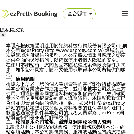
隱私權政策
×
本隱私權政策聲明適用於預約科技行銷股份有限公司(下稱
本公司)於ezPretty (http://www.ezpretty.com.tw) 網域名及
次級網域名所提供的服務。本公司將以慎重且嚴謹之態度
提供全面的保護措施，以確保使用者個人隱私的安全。
在使用本網站時，您同意受本隱私權政策條款及條件所拘
束，如果您不同意，請不要使用或取得本公司所提供的服
務。
一、適用範圍
根據以下所述，您的個人識別資料的某些部分將被揭露給
與本公司有業務合作之第三方，並可能被本公司及第三方
使用。通過註冊並同意隱私權政策和會員合約，您明確同
意本公司使用和揭露您的個人識別資料。本隱私權政策已
合併並與會員合約的條款相一致。 如果用戶對於ezPretty
網站的隱私權聲明或與個人資料相關的任何事項有疑問，
歡迎透過電子郵件與本公司的服務人員聯絡，ezPretty網
站將盡快回覆並進行解釋說明。
二、您同意本公司蒐集、處理及利用您的個人資料
1.當您與本公司網站洽辦業務、使用服務或參與本公司網
站各項活動，本公司將視業務、服務或活動性質請您提供