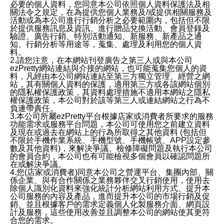
必要的個人資料，您同意本公司依照個人資料保護法及相
關法令之規定，在為提供您個人業務及/或提供相關服務及
活動或為本公司進行行銷分析之必要範圍內，包括但不限
於提供服務訊息及資訊、進行贈品兌換活動、會員登錄及
驗證、廣告行銷、特別活動通知、新服務、新產品之通
知、行銷分析等用途等，蒐集、處理及利用您的個人資
料。
2.請您注意，在本網站刊登廣告之第三人或與本公司
ezPretty網站連結與介接的網站，也可能蒐集您個人的資
料，凡經由本公司網站連結至第三方獨立管理、經營之網
站，其有關個人資料的保護，適用第三方或各該網站個別
的隱私權保護政策，其資料處理措施不適用本網站之隱私
權保護政策，本公司對於該等第三人或連結網站之行為不
負連帶責任。
3.本公司所屬ezPretty平台根據店家或消費者所要求的服務
功能需求或服務平台問題，本公司可使用您之前建立資料
及現在或過去在網站上的行為所取得之其他資料 (包括但
不限於手機作業系統、手機型號、手機帳號、APP設定參
數及其他資料)，來解決爭議、檢修障礙問題及執行本公司
的會員合約，本公司也有可能檢視多個會員以確認問題所
在或解決爭議。
4.您(店家或消費者)同意本公司之營運平台、集團內部、關
係企業、與有合作關係之業務夥伴交叉行銷使用，使用去
除個人識別化資料來強化統計分析網站利用方式、提升本
公司服務的內容及產品，進而提升本公司的市場行銷及促
銷、並且根據客戶的需求定義個人化製服務介面、網頁設
計及服務，這些使用改善並且調整本公司的網站使其更符
合您的需求。