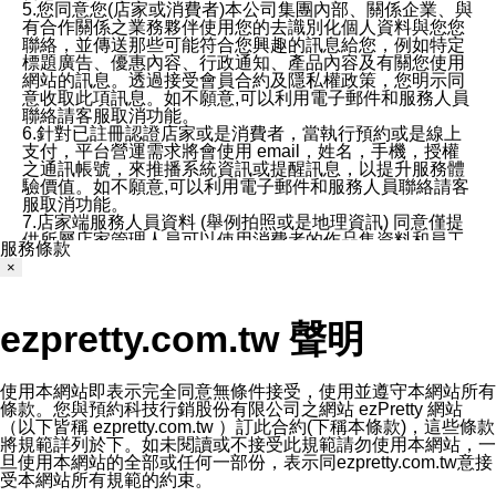
5.您同意您(店家或消費者)本公司集團內部、關係企業、與
有合作關係之業務夥伴使用您的去識別化個人資料與您您
聯絡，並傳送那些可能符合您興趣的訊息給您，例如特定
標題廣告、優惠內容、行政通知、產品內容及有關您使用
網站的訊息。透過接受會員合約及隱私權政策，您明示同
意收取此項訊息。如不願意,可以利用電子郵件和服務人員
聯絡請客服取消功能。
6.針對已註冊認證店家或是消費者，當執行預約或是線上
支付，平台營運需求將會使用 email，姓名，手機，授權
之通訊帳號，來推播系統資訊或提醒訊息，以提升服務體
驗價值。如不願意,可以利用電子郵件和服務人員聯絡請客
服取消功能。
7.店家端服務人員資料 (舉例拍照或是地理資訊) 同意僅提
供所屬店家管理人員可以使用消費者的作品集資料和員工
服務條款
打卡個人圖像行為。本公司及ezPretty平台不會做任何使
×
用。
三、本公司對您個人資料的揭露
1.基於現有服務平台的監管環境，預約科技保證不會揭露
ezpretty.com.tw 聲明
任何店家的營運資訊，且預約科技和店家均不能洩露消費
者的個人資料。然而，在某些情況下，本公司可能會因受
政府要求或法律規定，而被迫向政府或第三方提供資料。
第三方也可能非法地攔截或存取傳輸的私人通訊，或會員
使用本網站即表示完全同意無條件接受，使用並遵守本網站所有
可能濫用或誤用從本公司網站獲得的您的資料。因此，儘
條款。您與預約科技行銷股份有限公司之網站 ezPretty 網站
管本公司使用企業標準的保護措施來保護您的隱私，本公
（以下皆稱 ezpretty.com.tw ）訂此合約(下稱本條款)，這些條款
司並未承諾您的個人識別資料或私人通訊將永遠保密。
將規範詳列於下。如未閱讀或不接受此規範請勿使用本網站，一
2.根據本公司的政策，本公司不會將涉及您的個人識別資
旦使用本網站的全部或任何一部份，表示同ezpretty.com.tw意接
料出租或出售給第三方。
受本網站所有規範的約束。
3. 本公司、所屬集團、關係企業或與其合作行銷之第三方