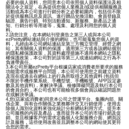
必要的個人資料，您同意本公司依照個人資料保護法及相
關法令之規定，在為提供您個人業務及/或提供相關服務及
活動或為本公司進行行銷分析之必要範圍內，包括但不限
於提供服務訊息及資訊、進行贈品兌換活動、會員登錄及
驗證、廣告行銷、特別活動通知、新服務、新產品之通
知、行銷分析等用途等，蒐集、處理及利用您的個人資
料。
2.請您注意，在本網站刊登廣告之第三人或與本公司
ezPretty網站連結與介接的網站，也可能蒐集您個人的資
料，凡經由本公司網站連結至第三方獨立管理、經營之網
站，其有關個人資料的保護，適用第三方或各該網站個別
的隱私權保護政策，其資料處理措施不適用本網站之隱私
權保護政策，本公司對於該等第三人或連結網站之行為不
負連帶責任。
3.本公司所屬ezPretty平台根據店家或消費者所要求的服務
功能需求或服務平台問題，本公司可使用您之前建立資料
及現在或過去在網站上的行為所取得之其他資料 (包括但
不限於手機作業系統、手機型號、手機帳號、APP設定參
數及其他資料)，來解決爭議、檢修障礙問題及執行本公司
的會員合約，本公司也有可能檢視多個會員以確認問題所
在或解決爭議。
4.您(店家或消費者)同意本公司之營運平台、集團內部、關
係企業、與有合作關係之業務夥伴交叉行銷使用，使用去
除個人識別化資料來強化統計分析網站利用方式、提升本
公司服務的內容及產品，進而提升本公司的市場行銷及促
銷、並且根據客戶的需求定義個人化製服務介面、網頁設
計及服務，這些使用改善並且調整本公司的網站使其更符
合您的需求。