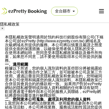
隱私權政策
×
本隱私權政策聲明適用於預約科技行銷股份有限公司(下稱
本公司)於ezPretty (http://www.ezpretty.com.tw) 網域名及
次級網域名所提供的服務。本公司將以慎重且嚴謹之態度
提供全面的保護措施，以確保使用者個人隱私的安全。
在使用本網站時，您同意受本隱私權政策條款及條件所拘
束，如果您不同意，請不要使用或取得本公司所提供的服
務。
一、適用範圍
根據以下所述，您的個人識別資料的某些部分將被揭露給
與本公司有業務合作之第三方，並可能被本公司及第三方
使用。通過註冊並同意隱私權政策和會員合約，您明確同
意本公司使用和揭露您的個人識別資料。本隱私權政策已
合併並與會員合約的條款相一致。 如果用戶對於ezPretty
網站的隱私權聲明或與個人資料相關的任何事項有疑問，
歡迎透過電子郵件與本公司的服務人員聯絡，ezPretty網
站將盡快回覆並進行解釋說明。
二、您同意本公司蒐集、處理及利用您的個人資料
1.當您與本公司網站洽辦業務、使用服務或參與本公司網
站各項活動，本公司將視業務、服務或活動性質請您提供