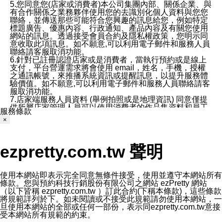
5.您同意您(店家或消費者)本公司集團內部、關係企業、與
有合作關係之業務夥伴使用您的去識別化個人資料與您您
聯絡，並傳送那些可能符合您興趣的訊息給您，例如特定
標題廣告、優惠內容、行政通知、產品內容及有關您使用
網站的訊息。透過接受會員合約及隱私權政策，您明示同
意收取此項訊息。如不願意,可以利用電子郵件和服務人員
聯絡請客服取消功能。
6.針對已註冊認證店家或是消費者，當執行預約或是線上
支付，平台營運需求將會使用 email，姓名，手機，授權
之通訊帳號，來推播系統資訊或提醒訊息，以提升服務體
驗價值。如不願意,可以利用電子郵件和服務人員聯絡請客
服取消功能。
7.店家端服務人員資料 (舉例拍照或是地理資訊) 同意僅提
供所屬店家管理人員可以使用消費者的作品集資料和員工
服務條款
打卡個人圖像行為。本公司及ezPretty平台不會做任何使
×
用。
三、本公司對您個人資料的揭露
1.基於現有服務平台的監管環境，預約科技保證不會揭露
ezpretty.com.tw 聲明
任何店家的營運資訊，且預約科技和店家均不能洩露消費
者的個人資料。然而，在某些情況下，本公司可能會因受
政府要求或法律規定，而被迫向政府或第三方提供資料。
第三方也可能非法地攔截或存取傳輸的私人通訊，或會員
使用本網站即表示完全同意無條件接受，使用並遵守本網站所有
可能濫用或誤用從本公司網站獲得的您的資料。因此，儘
條款。您與預約科技行銷股份有限公司之網站 ezPretty 網站
管本公司使用企業標準的保護措施來保護您的隱私，本公
（以下皆稱 ezpretty.com.tw ）訂此合約(下稱本條款)，這些條款
司並未承諾您的個人識別資料或私人通訊將永遠保密。
將規範詳列於下。如未閱讀或不接受此規範請勿使用本網站，一
2.根據本公司的政策，本公司不會將涉及您的個人識別資
旦使用本網站的全部或任何一部份，表示同ezpretty.com.tw意接
料出租或出售給第三方。
受本網站所有規範的約束。
3. 本公司、所屬集團、關係企業或與其合作行銷之第三方