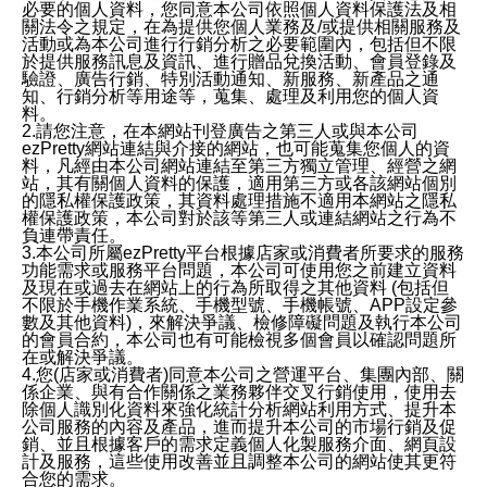
必要的個人資料，您同意本公司依照個人資料保護法及相
關法令之規定，在為提供您個人業務及/或提供相關服務及
活動或為本公司進行行銷分析之必要範圍內，包括但不限
於提供服務訊息及資訊、進行贈品兌換活動、會員登錄及
驗證、廣告行銷、特別活動通知、新服務、新產品之通
知、行銷分析等用途等，蒐集、處理及利用您的個人資
料。
2.請您注意，在本網站刊登廣告之第三人或與本公司
ezPretty網站連結與介接的網站，也可能蒐集您個人的資
料，凡經由本公司網站連結至第三方獨立管理、經營之網
站，其有關個人資料的保護，適用第三方或各該網站個別
的隱私權保護政策，其資料處理措施不適用本網站之隱私
權保護政策，本公司對於該等第三人或連結網站之行為不
負連帶責任。
3.本公司所屬ezPretty平台根據店家或消費者所要求的服務
功能需求或服務平台問題，本公司可使用您之前建立資料
及現在或過去在網站上的行為所取得之其他資料 (包括但
不限於手機作業系統、手機型號、手機帳號、APP設定參
數及其他資料)，來解決爭議、檢修障礙問題及執行本公司
的會員合約，本公司也有可能檢視多個會員以確認問題所
在或解決爭議。
4.您(店家或消費者)同意本公司之營運平台、集團內部、關
係企業、與有合作關係之業務夥伴交叉行銷使用，使用去
除個人識別化資料來強化統計分析網站利用方式、提升本
公司服務的內容及產品，進而提升本公司的市場行銷及促
銷、並且根據客戶的需求定義個人化製服務介面、網頁設
計及服務，這些使用改善並且調整本公司的網站使其更符
合您的需求。