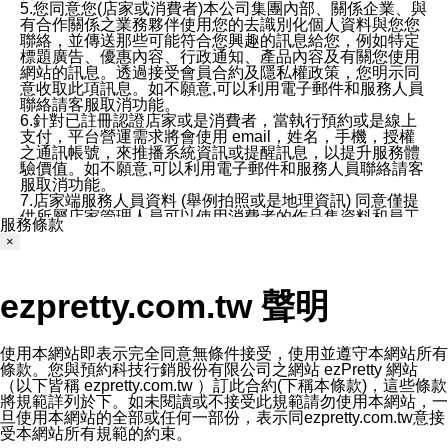
5.您同意您(店家或消費者)本公司集團內部、關係企業、與
有合作關係之業務夥伴使用您的去識別化個人資料與您您
聯絡，並傳送那些可能符合您興趣的訊息給您，例如特定
標題廣告、優惠內容、行政通知、產品內容及有關您使用
網站的訊息。透過接受會員合約及隱私權政策，您明示同
意收取此項訊息。如不願意,可以利用電子郵件和服務人員
聯絡請客服取消功能。
6.針對已註冊認證店家或是消費者，當執行預約或是線上
支付，平台營運需求將會使用 email，姓名，手機，授權
之通訊帳號，來推播系統資訊或提醒訊息，以提升服務體
驗價值。如不願意,可以利用電子郵件和服務人員聯絡請客
服取消功能。
7.店家端服務人員資料 (舉例拍照或是地理資訊) 同意僅提
供所屬店家管理人員可以使用消費者的作品集資料和員工
服務條款
打卡個人圖像行為。本公司及ezPretty平台不會做任何使
×
用。
三、本公司對您個人資料的揭露
1.基於現有服務平台的監管環境，預約科技保證不會揭露
ezpretty.com.tw 聲明
任何店家的營運資訊，且預約科技和店家均不能洩露消費
者的個人資料。然而，在某些情況下，本公司可能會因受
政府要求或法律規定，而被迫向政府或第三方提供資料。
第三方也可能非法地攔截或存取傳輸的私人通訊，或會員
使用本網站即表示完全同意無條件接受，使用並遵守本網站所有
可能濫用或誤用從本公司網站獲得的您的資料。因此，儘
條款。您與預約科技行銷股份有限公司之網站 ezPretty 網站
管本公司使用企業標準的保護措施來保護您的隱私，本公
（以下皆稱 ezpretty.com.tw ）訂此合約(下稱本條款)，這些條款
司並未承諾您的個人識別資料或私人通訊將永遠保密。
將規範詳列於下。如未閱讀或不接受此規範請勿使用本網站，一
2.根據本公司的政策，本公司不會將涉及您的個人識別資
旦使用本網站的全部或任何一部份，表示同ezpretty.com.tw意接
料出租或出售給第三方。
受本網站所有規範的約束。
3. 本公司、所屬集團、關係企業或與其合作行銷之第三方