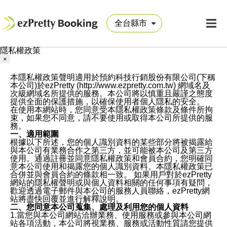
隱私權政策
×
本隱私權政策聲明適用於預約科技行銷股份有限公司(下稱
本公司)於ezPretty (http://www.ezpretty.com.tw) 網域名及
次級網域名所提供的服務。本公司將以慎重且嚴謹之態度
提供全面的保護措施，以確保使用者個人隱私的安全。
在使用本網站時，您同意受本隱私權政策條款及條件所拘
束，如果您不同意，請不要使用或取得本公司所提供的服
務。
一、適用範圍
根據以下所述，您的個人識別資料的某些部分將被揭露給
與本公司有業務合作之第三方，並可能被本公司及第三方
使用。通過註冊並同意隱私權政策和會員合約，您明確同
意本公司使用和揭露您的個人識別資料。本隱私權政策已
合併並與會員合約的條款相一致。 如果用戶對於ezPretty
網站的隱私權聲明或與個人資料相關的任何事項有疑問，
歡迎透過電子郵件與本公司的服務人員聯絡，ezPretty網
站將盡快回覆並進行解釋說明。
二、您同意本公司蒐集、處理及利用您的個人資料
1.當您與本公司網站洽辦業務、使用服務或參與本公司網
站各項活動，本公司將視業務、服務或活動性質請您提供