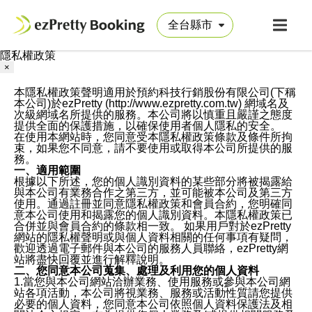
隱私權政策
×
本隱私權政策聲明適用於預約科技行銷股份有限公司(下稱
本公司)於ezPretty (http://www.ezpretty.com.tw) 網域名及
次級網域名所提供的服務。本公司將以慎重且嚴謹之態度
提供全面的保護措施，以確保使用者個人隱私的安全。
在使用本網站時，您同意受本隱私權政策條款及條件所拘
束，如果您不同意，請不要使用或取得本公司所提供的服
務。
一、適用範圍
根據以下所述，您的個人識別資料的某些部分將被揭露給
與本公司有業務合作之第三方，並可能被本公司及第三方
使用。通過註冊並同意隱私權政策和會員合約，您明確同
意本公司使用和揭露您的個人識別資料。本隱私權政策已
合併並與會員合約的條款相一致。 如果用戶對於ezPretty
網站的隱私權聲明或與個人資料相關的任何事項有疑問，
歡迎透過電子郵件與本公司的服務人員聯絡，ezPretty網
站將盡快回覆並進行解釋說明。
二、您同意本公司蒐集、處理及利用您的個人資料
1.當您與本公司網站洽辦業務、使用服務或參與本公司網
站各項活動，本公司將視業務、服務或活動性質請您提供
必要的個人資料，您同意本公司依照個人資料保護法及相