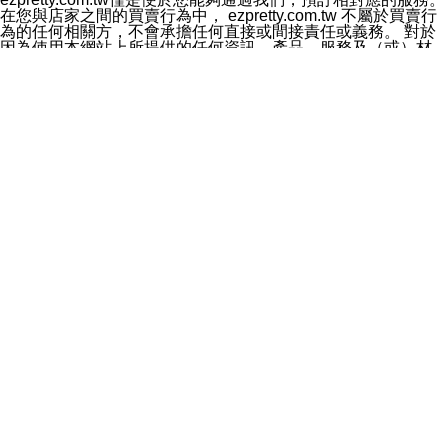
料於行銷活動資訊、商品訊息或新服務等相關行銷，且於
在您與店家之間的買賣行為中， ezpretty.com.tw 不屬於買賣行
首次行銷時，將提供您表示拒絕行銷之方式，本公司不會
為的任何相關方，不會承擔任何直接或間接責任或義務。 對於
向您索取相關費用。如您拒絕接受行銷服務或嗣後欲拒絕
因為使用本網站上所提供的任何資訊、產品、服務及（或）材
時，均可隨時通知本公司，本公司、所屬集團、關係企業
料，而產生或導致的任何損失或損害，ezpretty.com.tw 及其管
或與其合作行銷之第三方業務合作公司或第三方業務合作
理人員、員工或代表人均對此不承擔任何責任。 儘管
公司將立即停止利用您的個人資料行銷。
ezpretty.com.tw 已經盡了適當努力確保本網站上所列的服務符
四、個人資料利用之期間、地區、對象及方式如下
合合理的標準，仍不得將本網站內所列出的任何服務視為
1.期間：您同意於本公司存續期間或依法令之資料保存期
ezpretty.com.tw 推薦的服務，或是認為其代表該服務將會適用
間內，以及您的個人資料蒐集之目的消失或期限屆滿時，
於該用戶。如果該服務不適用於您，ezpretty.com.tw 將對此不
本公司得繼續保存、處理或利用您的個人資料。
承擔任何責任。
2.地區：就中華民國領域內。
網站使用者的守法義務及承諾
3.對象：本公司所屬公司(本公司)及其分公司、本公司之關
本條款構成您與 ezPretty 間之有效契約。 本條款中如有一部無
係企業、其他與本公司有業務往來或合作之機構。
效時，不影響其他條款之效力。 本條款如有未盡之處，雙方均
4.方式：以電話、簡訊、電子郵件、紙本或其他合於當時
應依誠實信用、平等互惠原則，共商解決之道。
科技之適當方式作個人資料之利用，(包括任何依法得利用
年齡和責任
之方式，但不限於使用於本網站或與外部合作之行銷)並於
你向 ezpretty.com.tw您確認您已經達到使用本網站的合法年
法令容許之範圍內，為行銷建檔、揭露、轉介或交互運用
齡。可以針對您在使用本網站時產生的任何責任，形成有約束力
予本公司及其合作對象。
的法律責任。您理解使用本網站時及他人使用您的登錄資訊使用
五、個人資料之類別
本網站時所產生的交易責任。
本聲明所指之個人資料類別如下:
網站連結
1.您提供之資料，包括您的姓名、性別、連絡方式(包括但
本網站可能包含有通往ezpretty.com.tw以外的其他方所運營網站
不限於電話、E-MAIL及地址等)、服務單位、職稱、為完
的超連結。此類超連結僅提供用於參考。此類網站不是由
成收款或付款所需之資料、IＰ位址、及其他得以直接或間
ezpretty.com.tw 控制，我們對其內容不承擔任何責任。在本網
接識別使用者身分之個人資料，及執行職務或業務之必要
站上加入通往此類網站的超連結，並非暗示我們贊同此類網站上
範圍內所需蒐集、處理及利用的個人資料。
的材料或是與其經營人之間存在任何聯繫。
2.為提升服務品質，本公司會依照所提供服務之性質，記
智慧財產權聲明
錄使用者的IP位址、以及在本公司內的瀏覽活動(例如，使
本網站上的所有資訊、內容、圖片、文字、聲音、圖像22、按
用者所使用的軟硬體、所點選的網頁)等資料，但是這些資
鈕、商標、服務標章及商品名稱均受中華民國國家法律及國際條