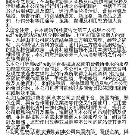
關法令之規定，在為提供您個人業務及/或提供相關服務及
活動或為本公司進行行銷分析之必要範圍內，包括但不限
於提供服務訊息及資訊、進行贈品兌換活動、會員登錄及
驗證、廣告行銷、特別活動通知、新服務、新產品之通
知、行銷分析等用途等，蒐集、處理及利用您的個人資
料。
2.請您注意，在本網站刊登廣告之第三人或與本公司
ezPretty網站連結與介接的網站，也可能蒐集您個人的資
料，凡經由本公司網站連結至第三方獨立管理、經營之網
站，其有關個人資料的保護，適用第三方或各該網站個別
的隱私權保護政策，其資料處理措施不適用本網站之隱私
權保護政策，本公司對於該等第三人或連結網站之行為不
負連帶責任。
3.本公司所屬ezPretty平台根據店家或消費者所要求的服務
功能需求或服務平台問題，本公司可使用您之前建立資料
及現在或過去在網站上的行為所取得之其他資料 (包括但
不限於手機作業系統、手機型號、手機帳號、APP設定參
數及其他資料)，來解決爭議、檢修障礙問題及執行本公司
的會員合約，本公司也有可能檢視多個會員以確認問題所
在或解決爭議。
4.您(店家或消費者)同意本公司之營運平台、集團內部、關
係企業、與有合作關係之業務夥伴交叉行銷使用，使用去
除個人識別化資料來強化統計分析網站利用方式、提升本
公司服務的內容及產品，進而提升本公司的市場行銷及促
銷、並且根據客戶的需求定義個人化製服務介面、網頁設
計及服務，這些使用改善並且調整本公司的網站使其更符
合您的需求。
5.您同意您(店家或消費者)本公司集團內部、關係企業、與