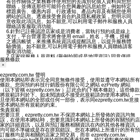
有合作關係之業務夥伴使用您的去識別化個人資料與您您
聯絡，並傳送那些可能符合您興趣的訊息給您，例如特定
標題廣告、優惠內容、行政通知、產品內容及有關您使用
網站的訊息。透過接受會員合約及隱私權政策，您明示同
意收取此項訊息。如不願意,可以利用電子郵件和服務人員
聯絡請客服取消功能。
6.針對已註冊認證店家或是消費者，當執行預約或是線上
支付，平台營運需求將會使用 email，姓名，手機，授權
之通訊帳號，來推播系統資訊或提醒訊息，以提升服務體
驗價值。如不願意,可以利用電子郵件和服務人員聯絡請客
服取消功能。
7.店家端服務人員資料 (舉例拍照或是地理資訊) 同意僅提
服務條款
供所屬店家管理人員可以使用消費者的作品集資料和員工
×
打卡個人圖像行為。本公司及ezPretty平台不會做任何使
用。
ezpretty.com.tw 聲明
三、本公司對您個人資料的揭露
使用本網站即表示完全同意無條件接受，使用並遵守本網站所有
1.基於現有服務平台的監管環境，預約科技保證不會揭露
條款。您與預約科技行銷股份有限公司之網站 ezPretty 網站
任何店家的營運資訊，且預約科技和店家均不能洩露消費
（以下皆稱 ezpretty.com.tw ）訂此合約(下稱本條款)，這些條款
者的個人資料。然而，在某些情況下，本公司可能會因受
將規範詳列於下。如未閱讀或不接受此規範請勿使用本網站，一
政府要求或法律規定，而被迫向政府或第三方提供資料。
旦使用本網站的全部或任何一部份，表示同ezpretty.com.tw意接
第三方也可能非法地攔截或存取傳輸的私人通訊，或會員
受本網站所有規範的約束。
可能濫用或誤用從本公司網站獲得的您的資料。因此，儘
免責規範
管本公司使用企業標準的保護措施來保護您的隱私，本公
您要注意，ezpretty.com.tw 不保證本網站上所發佈的資訊均無
司並未承諾您的個人識別資料或私人通訊將永遠保密。
誤，在使用本網站時，您要意識到本網站上所發佈的有關預約店
2.根據本公司的政策，本公司不會將涉及您的個人識別資
家的詳細資訊，以及與預訂服務相關資訊在內的其他各種資訊，
料出租或出售給第三方。
均可能不準確或是存在拼寫錯誤。您在本網站上所進行的所有預
3. 本公司、所屬集團、關係企業或與其合作行銷之第三方
訂服務均是與相關的店家之間交易，而非 ezpretty.com.tw。
業務合作公司會在您同意之情形下，始得利用您的個人資
ezpretty.com.tw僅是便於您能夠通過我們，預訂相對應的服務。