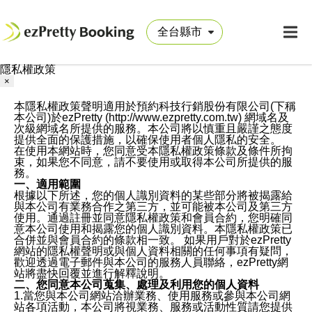
隱私權政策
×
本隱私權政策聲明適用於預約科技行銷股份有限公司(下稱
本公司)於ezPretty (http://www.ezpretty.com.tw) 網域名及
次級網域名所提供的服務。本公司將以慎重且嚴謹之態度
提供全面的保護措施，以確保使用者個人隱私的安全。
在使用本網站時，您同意受本隱私權政策條款及條件所拘
束，如果您不同意，請不要使用或取得本公司所提供的服
務。
一、適用範圍
根據以下所述，您的個人識別資料的某些部分將被揭露給
與本公司有業務合作之第三方，並可能被本公司及第三方
使用。通過註冊並同意隱私權政策和會員合約，您明確同
意本公司使用和揭露您的個人識別資料。本隱私權政策已
合併並與會員合約的條款相一致。 如果用戶對於ezPretty
網站的隱私權聲明或與個人資料相關的任何事項有疑問，
歡迎透過電子郵件與本公司的服務人員聯絡，ezPretty網
站將盡快回覆並進行解釋說明。
二、您同意本公司蒐集、處理及利用您的個人資料
1.當您與本公司網站洽辦業務、使用服務或參與本公司網
站各項活動，本公司將視業務、服務或活動性質請您提供