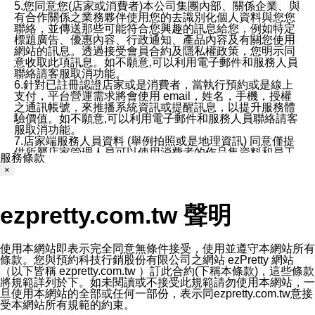
5.您同意您(店家或消費者)本公司集團內部、關係企業、與
有合作關係之業務夥伴使用您的去識別化個人資料與您您
聯絡，並傳送那些可能符合您興趣的訊息給您，例如特定
標題廣告、優惠內容、行政通知、產品內容及有關您使用
網站的訊息。透過接受會員合約及隱私權政策，您明示同
意收取此項訊息。如不願意,可以利用電子郵件和服務人員
聯絡請客服取消功能。
6.針對已註冊認證店家或是消費者，當執行預約或是線上
支付，平台營運需求將會使用 email，姓名，手機，授權
之通訊帳號，來推播系統資訊或提醒訊息，以提升服務體
驗價值。如不願意,可以利用電子郵件和服務人員聯絡請客
服取消功能。
7.店家端服務人員資料 (舉例拍照或是地理資訊) 同意僅提
供所屬店家管理人員可以使用消費者的作品集資料和員工
服務條款
打卡個人圖像行為。本公司及ezPretty平台不會做任何使
×
用。
三、本公司對您個人資料的揭露
1.基於現有服務平台的監管環境，預約科技保證不會揭露
ezpretty.com.tw 聲明
任何店家的營運資訊，且預約科技和店家均不能洩露消費
者的個人資料。然而，在某些情況下，本公司可能會因受
政府要求或法律規定，而被迫向政府或第三方提供資料。
第三方也可能非法地攔截或存取傳輸的私人通訊，或會員
使用本網站即表示完全同意無條件接受，使用並遵守本網站所有
可能濫用或誤用從本公司網站獲得的您的資料。因此，儘
條款。您與預約科技行銷股份有限公司之網站 ezPretty 網站
管本公司使用企業標準的保護措施來保護您的隱私，本公
（以下皆稱 ezpretty.com.tw ）訂此合約(下稱本條款)，這些條款
司並未承諾您的個人識別資料或私人通訊將永遠保密。
將規範詳列於下。如未閱讀或不接受此規範請勿使用本網站，一
2.根據本公司的政策，本公司不會將涉及您的個人識別資
旦使用本網站的全部或任何一部份，表示同ezpretty.com.tw意接
料出租或出售給第三方。
受本網站所有規範的約束。
3. 本公司、所屬集團、關係企業或與其合作行銷之第三方