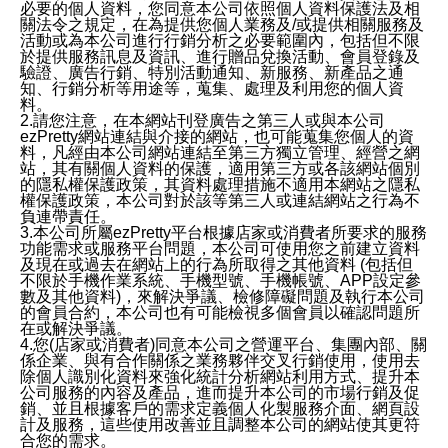
必要的個人資料，您同意本公司依照個人資料保護法及相
關法令之規定，在為提供您個人業務及/或提供相關服務及
活動或為本公司進行行銷分析之必要範圍內，包括但不限
於提供服務訊息及資訊、進行贈品兌換活動、會員登錄及
驗證、廣告行銷、特別活動通知、新服務、新產品之通
知、行銷分析等用途等，蒐集、處理及利用您的個人資
料。
2.請您注意，在本網站刊登廣告之第三人或與本公司
ezPretty網站連結與介接的網站，也可能蒐集您個人的資
料，凡經由本公司網站連結至第三方獨立管理、經營之網
站，其有關個人資料的保護，適用第三方或各該網站個別
的隱私權保護政策，其資料處理措施不適用本網站之隱私
權保護政策，本公司對於該等第三人或連結網站之行為不
負連帶責任。
3.本公司所屬ezPretty平台根據店家或消費者所要求的服務
功能需求或服務平台問題，本公司可使用您之前建立資料
及現在或過去在網站上的行為所取得之其他資料 (包括但
不限於手機作業系統、手機型號、手機帳號、APP設定參
數及其他資料)，來解決爭議、檢修障礙問題及執行本公司
的會員合約，本公司也有可能檢視多個會員以確認問題所
在或解決爭議。
4.您(店家或消費者)同意本公司之營運平台、集團內部、關
係企業、與有合作關係之業務夥伴交叉行銷使用，使用去
除個人識別化資料來強化統計分析網站利用方式、提升本
公司服務的內容及產品，進而提升本公司的市場行銷及促
銷、並且根據客戶的需求定義個人化製服務介面、網頁設
計及服務，這些使用改善並且調整本公司的網站使其更符
合您的需求。