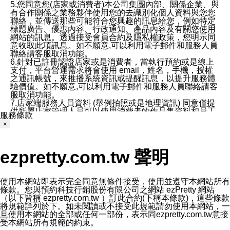
5.您同意您(店家或消費者)本公司集團內部、關係企業、與
有合作關係之業務夥伴使用您的去識別化個人資料與您您
聯絡，並傳送那些可能符合您興趣的訊息給您，例如特定
標題廣告、優惠內容、行政通知、產品內容及有關您使用
網站的訊息。透過接受會員合約及隱私權政策，您明示同
意收取此項訊息。如不願意,可以利用電子郵件和服務人員
聯絡請客服取消功能。
6.針對已註冊認證店家或是消費者，當執行預約或是線上
支付，平台營運需求將會使用 email，姓名，手機，授權
之通訊帳號，來推播系統資訊或提醒訊息，以提升服務體
驗價值。如不願意,可以利用電子郵件和服務人員聯絡請客
服取消功能。
7.店家端服務人員資料 (舉例拍照或是地理資訊) 同意僅提
供所屬店家管理人員可以使用消費者的作品集資料和員工
服務條款
打卡個人圖像行為。本公司及ezPretty平台不會做任何使
×
用。
三、本公司對您個人資料的揭露
1.基於現有服務平台的監管環境，預約科技保證不會揭露
ezpretty.com.tw 聲明
任何店家的營運資訊，且預約科技和店家均不能洩露消費
者的個人資料。然而，在某些情況下，本公司可能會因受
政府要求或法律規定，而被迫向政府或第三方提供資料。
第三方也可能非法地攔截或存取傳輸的私人通訊，或會員
使用本網站即表示完全同意無條件接受，使用並遵守本網站所有
可能濫用或誤用從本公司網站獲得的您的資料。因此，儘
條款。您與預約科技行銷股份有限公司之網站 ezPretty 網站
管本公司使用企業標準的保護措施來保護您的隱私，本公
（以下皆稱 ezpretty.com.tw ）訂此合約(下稱本條款)，這些條款
司並未承諾您的個人識別資料或私人通訊將永遠保密。
將規範詳列於下。如未閱讀或不接受此規範請勿使用本網站，一
2.根據本公司的政策，本公司不會將涉及您的個人識別資
旦使用本網站的全部或任何一部份，表示同ezpretty.com.tw意接
料出租或出售給第三方。
受本網站所有規範的約束。
3. 本公司、所屬集團、關係企業或與其合作行銷之第三方