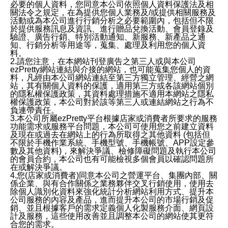
必要的個人資料，您同意本公司依照個人資料保護法及相
關法令之規定，在為提供您個人業務及/或提供相關服務及
活動或為本公司進行行銷分析之必要範圍內，包括但不限
於提供服務訊息及資訊、進行贈品兌換活動、會員登錄及
驗證、廣告行銷、特別活動通知、新服務、新產品之通
知、行銷分析等用途等，蒐集、處理及利用您的個人資
料。
2.請您注意，在本網站刊登廣告之第三人或與本公司
ezPretty網站連結與介接的網站，也可能蒐集您個人的資
料，凡經由本公司網站連結至第三方獨立管理、經營之網
站，其有關個人資料的保護，適用第三方或各該網站個別
的隱私權保護政策，其資料處理措施不適用本網站之隱私
權保護政策，本公司對於該等第三人或連結網站之行為不
負連帶責任。
3.本公司所屬ezPretty平台根據店家或消費者所要求的服務
功能需求或服務平台問題，本公司可使用您之前建立資料
及現在或過去在網站上的行為所取得之其他資料 (包括但
不限於手機作業系統、手機型號、手機帳號、APP設定參
數及其他資料)，來解決爭議、檢修障礙問題及執行本公司
的會員合約，本公司也有可能檢視多個會員以確認問題所
在或解決爭議。
4.您(店家或消費者)同意本公司之營運平台、集團內部、關
係企業、與有合作關係之業務夥伴交叉行銷使用，使用去
除個人識別化資料來強化統計分析網站利用方式、提升本
公司服務的內容及產品，進而提升本公司的市場行銷及促
銷、並且根據客戶的需求定義個人化製服務介面、網頁設
計及服務，這些使用改善並且調整本公司的網站使其更符
合您的需求。