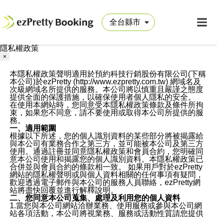
隱私權政策
×
本隱私權政策聲明適用於預約科技行銷股份有限公司(下稱
本公司)於ezPretty (http://www.ezpretty.com.tw) 網域名及
次級網域名所提供的服務。本公司將以慎重且嚴謹之態度
提供全面的保護措施，以確保使用者個人隱私的安全。
在使用本網站時，您同意受本隱私權政策條款及條件所拘
束，如果您不同意，請不要使用或取得本公司所提供的服
務。
一、適用範圍
根據以下所述，您的個人識別資料的某些部分將被揭露給
與本公司有業務合作之第三方，並可能被本公司及第三方
使用。通過註冊並同意隱私權政策和會員合約，您明確同
意本公司使用和揭露您的個人識別資料。本隱私權政策已
合併並與會員合約的條款相一致。 如果用戶對於ezPretty
網站的隱私權聲明或與個人資料相關的任何事項有疑問，
歡迎透過電子郵件與本公司的服務人員聯絡，ezPretty網
站將盡快回覆並進行解釋說明。
二、您同意本公司蒐集、處理及利用您的個人資料
1.當您與本公司網站洽辦業務、使用服務或參與本公司網
站各項活動，本公司將視業務、服務或活動性質請您提供