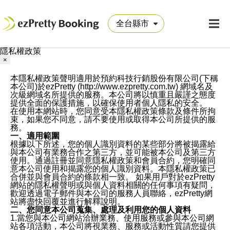
隱私權政策
×
本隱私權政策聲明適用於預約科技行銷股份有限公司(下稱
本公司)於ezPretty (http://www.ezpretty.com.tw) 網域名及
次級網域名所提供的服務。本公司將以慎重且嚴謹之態度
提供全面的保護措施，以確保使用者個人隱私的安全。
在使用本網站時，您同意受本隱私權政策條款及條件所拘
束，如果您不同意，請不要使用或取得本公司所提供的服
務。
一、適用範圍
根據以下所述，您的個人識別資料的某些部分將被揭露給
與本公司有業務合作之第三方，並可能被本公司及第三方
使用。通過註冊並同意隱私權政策和會員合約，您明確同
意本公司使用和揭露您的個人識別資料。本隱私權政策已
合併並與會員合約的條款相一致。 如果用戶對於ezPretty
網站的隱私權聲明或與個人資料相關的任何事項有疑問，
歡迎透過電子郵件與本公司的服務人員聯絡，ezPretty網
站將盡快回覆並進行解釋說明。
二、您同意本公司蒐集、處理及利用您的個人資料
1.當您與本公司網站洽辦業務、使用服務或參與本公司網
站各項活動，本公司將視業務、服務或活動性質請您提供