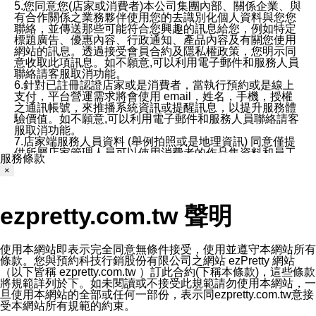
5.您同意您(店家或消費者)本公司集團內部、關係企業、與
有合作關係之業務夥伴使用您的去識別化個人資料與您您
聯絡，並傳送那些可能符合您興趣的訊息給您，例如特定
標題廣告、優惠內容、行政通知、產品內容及有關您使用
網站的訊息。透過接受會員合約及隱私權政策，您明示同
意收取此項訊息。如不願意,可以利用電子郵件和服務人員
聯絡請客服取消功能。
6.針對已註冊認證店家或是消費者，當執行預約或是線上
支付，平台營運需求將會使用 email，姓名，手機，授權
之通訊帳號，來推播系統資訊或提醒訊息，以提升服務體
驗價值。如不願意,可以利用電子郵件和服務人員聯絡請客
服取消功能。
7.店家端服務人員資料 (舉例拍照或是地理資訊) 同意僅提
供所屬店家管理人員可以使用消費者的作品集資料和員工
服務條款
打卡個人圖像行為。本公司及ezPretty平台不會做任何使
×
用。
三、本公司對您個人資料的揭露
1.基於現有服務平台的監管環境，預約科技保證不會揭露
ezpretty.com.tw 聲明
任何店家的營運資訊，且預約科技和店家均不能洩露消費
者的個人資料。然而，在某些情況下，本公司可能會因受
政府要求或法律規定，而被迫向政府或第三方提供資料。
第三方也可能非法地攔截或存取傳輸的私人通訊，或會員
使用本網站即表示完全同意無條件接受，使用並遵守本網站所有
可能濫用或誤用從本公司網站獲得的您的資料。因此，儘
條款。您與預約科技行銷股份有限公司之網站 ezPretty 網站
管本公司使用企業標準的保護措施來保護您的隱私，本公
（以下皆稱 ezpretty.com.tw ）訂此合約(下稱本條款)，這些條款
司並未承諾您的個人識別資料或私人通訊將永遠保密。
將規範詳列於下。如未閱讀或不接受此規範請勿使用本網站，一
2.根據本公司的政策，本公司不會將涉及您的個人識別資
旦使用本網站的全部或任何一部份，表示同ezpretty.com.tw意接
料出租或出售給第三方。
受本網站所有規範的約束。
3. 本公司、所屬集團、關係企業或與其合作行銷之第三方