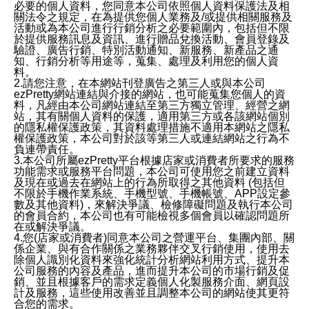
必要的個人資料，您同意本公司依照個人資料保護法及相
關法令之規定，在為提供您個人業務及/或提供相關服務及
活動或為本公司進行行銷分析之必要範圍內，包括但不限
於提供服務訊息及資訊、進行贈品兌換活動、會員登錄及
驗證、廣告行銷、特別活動通知、新服務、新產品之通
知、行銷分析等用途等，蒐集、處理及利用您的個人資
料。
2.請您注意，在本網站刊登廣告之第三人或與本公司
ezPretty網站連結與介接的網站，也可能蒐集您個人的資
料，凡經由本公司網站連結至第三方獨立管理、經營之網
站，其有關個人資料的保護，適用第三方或各該網站個別
的隱私權保護政策，其資料處理措施不適用本網站之隱私
權保護政策，本公司對於該等第三人或連結網站之行為不
負連帶責任。
3.本公司所屬ezPretty平台根據店家或消費者所要求的服務
功能需求或服務平台問題，本公司可使用您之前建立資料
及現在或過去在網站上的行為所取得之其他資料 (包括但
不限於手機作業系統、手機型號、手機帳號、APP設定參
數及其他資料)，來解決爭議、檢修障礙問題及執行本公司
的會員合約，本公司也有可能檢視多個會員以確認問題所
在或解決爭議。
4.您(店家或消費者)同意本公司之營運平台、集團內部、關
係企業、與有合作關係之業務夥伴交叉行銷使用，使用去
除個人識別化資料來強化統計分析網站利用方式、提升本
公司服務的內容及產品，進而提升本公司的市場行銷及促
銷、並且根據客戶的需求定義個人化製服務介面、網頁設
計及服務，這些使用改善並且調整本公司的網站使其更符
合您的需求。