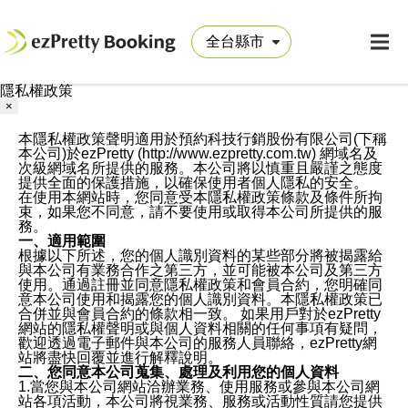
隱私權政策
×
本隱私權政策聲明適用於預約科技行銷股份有限公司(下稱
本公司)於ezPretty (http://www.ezpretty.com.tw) 網域名及
次級網域名所提供的服務。本公司將以慎重且嚴謹之態度
提供全面的保護措施，以確保使用者個人隱私的安全。
在使用本網站時，您同意受本隱私權政策條款及條件所拘
束，如果您不同意，請不要使用或取得本公司所提供的服
務。
一、適用範圍
根據以下所述，您的個人識別資料的某些部分將被揭露給
與本公司有業務合作之第三方，並可能被本公司及第三方
使用。通過註冊並同意隱私權政策和會員合約，您明確同
意本公司使用和揭露您的個人識別資料。本隱私權政策已
合併並與會員合約的條款相一致。 如果用戶對於ezPretty
網站的隱私權聲明或與個人資料相關的任何事項有疑問，
歡迎透過電子郵件與本公司的服務人員聯絡，ezPretty網
站將盡快回覆並進行解釋說明。
二、您同意本公司蒐集、處理及利用您的個人資料
1.當您與本公司網站洽辦業務、使用服務或參與本公司網
站各項活動，本公司將視業務、服務或活動性質請您提供