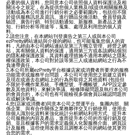
必要的個人資料，您同意本公司依照個人資料保護法及相
關法令之規定，在為提供您個人業務及/或提供相關服務及
活動或為本公司進行行銷分析之必要範圍內，包括但不限
於提供服務訊息及資訊、進行贈品兌換活動、會員登錄及
驗證、廣告行銷、特別活動通知、新服務、新產品之通
知、行銷分析等用途等，蒐集、處理及利用您的個人資
料。
2.請您注意，在本網站刊登廣告之第三人或與本公司
ezPretty網站連結與介接的網站，也可能蒐集您個人的資
料，凡經由本公司網站連結至第三方獨立管理、經營之網
站，其有關個人資料的保護，適用第三方或各該網站個別
的隱私權保護政策，其資料處理措施不適用本網站之隱私
權保護政策，本公司對於該等第三人或連結網站之行為不
負連帶責任。
3.本公司所屬ezPretty平台根據店家或消費者所要求的服務
功能需求或服務平台問題，本公司可使用您之前建立資料
及現在或過去在網站上的行為所取得之其他資料 (包括但
不限於手機作業系統、手機型號、手機帳號、APP設定參
數及其他資料)，來解決爭議、檢修障礙問題及執行本公司
的會員合約，本公司也有可能檢視多個會員以確認問題所
在或解決爭議。
4.您(店家或消費者)同意本公司之營運平台、集團內部、關
係企業、與有合作關係之業務夥伴交叉行銷使用，使用去
除個人識別化資料來強化統計分析網站利用方式、提升本
公司服務的內容及產品，進而提升本公司的市場行銷及促
銷、並且根據客戶的需求定義個人化製服務介面、網頁設
計及服務，這些使用改善並且調整本公司的網站使其更符
合您的需求。