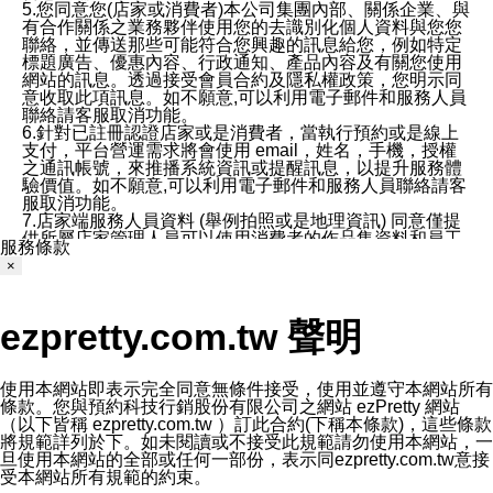
5.您同意您(店家或消費者)本公司集團內部、關係企業、與
有合作關係之業務夥伴使用您的去識別化個人資料與您您
聯絡，並傳送那些可能符合您興趣的訊息給您，例如特定
標題廣告、優惠內容、行政通知、產品內容及有關您使用
網站的訊息。透過接受會員合約及隱私權政策，您明示同
意收取此項訊息。如不願意,可以利用電子郵件和服務人員
聯絡請客服取消功能。
6.針對已註冊認證店家或是消費者，當執行預約或是線上
支付，平台營運需求將會使用 email，姓名，手機，授權
之通訊帳號，來推播系統資訊或提醒訊息，以提升服務體
驗價值。如不願意,可以利用電子郵件和服務人員聯絡請客
服取消功能。
7.店家端服務人員資料 (舉例拍照或是地理資訊) 同意僅提
供所屬店家管理人員可以使用消費者的作品集資料和員工
服務條款
打卡個人圖像行為。本公司及ezPretty平台不會做任何使
×
用。
三、本公司對您個人資料的揭露
1.基於現有服務平台的監管環境，預約科技保證不會揭露
ezpretty.com.tw 聲明
任何店家的營運資訊，且預約科技和店家均不能洩露消費
者的個人資料。然而，在某些情況下，本公司可能會因受
政府要求或法律規定，而被迫向政府或第三方提供資料。
第三方也可能非法地攔截或存取傳輸的私人通訊，或會員
使用本網站即表示完全同意無條件接受，使用並遵守本網站所有
可能濫用或誤用從本公司網站獲得的您的資料。因此，儘
條款。您與預約科技行銷股份有限公司之網站 ezPretty 網站
管本公司使用企業標準的保護措施來保護您的隱私，本公
（以下皆稱 ezpretty.com.tw ）訂此合約(下稱本條款)，這些條款
司並未承諾您的個人識別資料或私人通訊將永遠保密。
將規範詳列於下。如未閱讀或不接受此規範請勿使用本網站，一
2.根據本公司的政策，本公司不會將涉及您的個人識別資
旦使用本網站的全部或任何一部份，表示同ezpretty.com.tw意接
料出租或出售給第三方。
受本網站所有規範的約束。
3. 本公司、所屬集團、關係企業或與其合作行銷之第三方