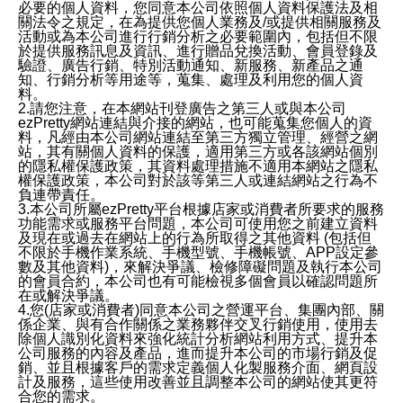
必要的個人資料，您同意本公司依照個人資料保護法及相
關法令之規定，在為提供您個人業務及/或提供相關服務及
活動或為本公司進行行銷分析之必要範圍內，包括但不限
於提供服務訊息及資訊、進行贈品兌換活動、會員登錄及
驗證、廣告行銷、特別活動通知、新服務、新產品之通
知、行銷分析等用途等，蒐集、處理及利用您的個人資
料。
2.請您注意，在本網站刊登廣告之第三人或與本公司
ezPretty網站連結與介接的網站，也可能蒐集您個人的資
料，凡經由本公司網站連結至第三方獨立管理、經營之網
站，其有關個人資料的保護，適用第三方或各該網站個別
的隱私權保護政策，其資料處理措施不適用本網站之隱私
權保護政策，本公司對於該等第三人或連結網站之行為不
負連帶責任。
3.本公司所屬ezPretty平台根據店家或消費者所要求的服務
功能需求或服務平台問題，本公司可使用您之前建立資料
及現在或過去在網站上的行為所取得之其他資料 (包括但
不限於手機作業系統、手機型號、手機帳號、APP設定參
數及其他資料)，來解決爭議、檢修障礙問題及執行本公司
的會員合約，本公司也有可能檢視多個會員以確認問題所
在或解決爭議。
4.您(店家或消費者)同意本公司之營運平台、集團內部、關
係企業、與有合作關係之業務夥伴交叉行銷使用，使用去
除個人識別化資料來強化統計分析網站利用方式、提升本
公司服務的內容及產品，進而提升本公司的市場行銷及促
銷、並且根據客戶的需求定義個人化製服務介面、網頁設
計及服務，這些使用改善並且調整本公司的網站使其更符
合您的需求。