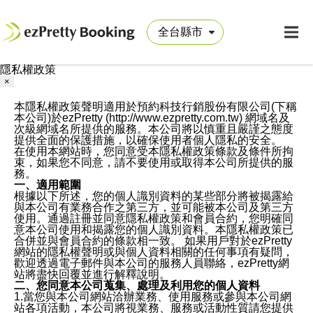
隱私權政策
×
本隱私權政策聲明適用於預約科技行銷股份有限公司(下稱
本公司)於ezPretty (http://www.ezpretty.com.tw) 網域名及
次級網域名所提供的服務。本公司將以慎重且嚴謹之態度
提供全面的保護措施，以確保使用者個人隱私的安全。
在使用本網站時，您同意受本隱私權政策條款及條件所拘
束，如果您不同意，請不要使用或取得本公司所提供的服
務。
一、適用範圍
根據以下所述，您的個人識別資料的某些部分將被揭露給
與本公司有業務合作之第三方，並可能被本公司及第三方
使用。通過註冊並同意隱私權政策和會員合約，您明確同
意本公司使用和揭露您的個人識別資料。本隱私權政策已
合併並與會員合約的條款相一致。 如果用戶對於ezPretty
網站的隱私權聲明或與個人資料相關的任何事項有疑問，
歡迎透過電子郵件與本公司的服務人員聯絡，ezPretty網
站將盡快回覆並進行解釋說明。
二、您同意本公司蒐集、處理及利用您的個人資料
1.當您與本公司網站洽辦業務、使用服務或參與本公司網
站各項活動，本公司將視業務、服務或活動性質請您提供