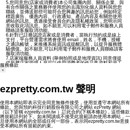
5.您同意您(店家或消費者)本公司集團內部、關係企業、與
有合作關係之業務夥伴使用您的去識別化個人資料與您您
聯絡，並傳送那些可能符合您興趣的訊息給您，例如特定
標題廣告、優惠內容、行政通知、產品內容及有關您使用
網站的訊息。透過接受會員合約及隱私權政策，您明示同
意收取此項訊息。如不願意,可以利用電子郵件和服務人員
聯絡請客服取消功能。
6.針對已註冊認證店家或是消費者，當執行預約或是線上
支付，平台營運需求將會使用 email，姓名，手機，授權
之通訊帳號，來推播系統資訊或提醒訊息，以提升服務體
驗價值。如不願意,可以利用電子郵件和服務人員聯絡請客
服取消功能。
7.店家端服務人員資料 (舉例拍照或是地理資訊) 同意僅提
供所屬店家管理人員可以使用消費者的作品集資料和員工
服務條款
打卡個人圖像行為。本公司及ezPretty平台不會做任何使
×
用。
三、本公司對您個人資料的揭露
1.基於現有服務平台的監管環境，預約科技保證不會揭露
ezpretty.com.tw 聲明
任何店家的營運資訊，且預約科技和店家均不能洩露消費
者的個人資料。然而，在某些情況下，本公司可能會因受
政府要求或法律規定，而被迫向政府或第三方提供資料。
第三方也可能非法地攔截或存取傳輸的私人通訊，或會員
使用本網站即表示完全同意無條件接受，使用並遵守本網站所有
可能濫用或誤用從本公司網站獲得的您的資料。因此，儘
條款。您與預約科技行銷股份有限公司之網站 ezPretty 網站
管本公司使用企業標準的保護措施來保護您的隱私，本公
（以下皆稱 ezpretty.com.tw ）訂此合約(下稱本條款)，這些條款
司並未承諾您的個人識別資料或私人通訊將永遠保密。
將規範詳列於下。如未閱讀或不接受此規範請勿使用本網站，一
2.根據本公司的政策，本公司不會將涉及您的個人識別資
旦使用本網站的全部或任何一部份，表示同ezpretty.com.tw意接
料出租或出售給第三方。
受本網站所有規範的約束。
3. 本公司、所屬集團、關係企業或與其合作行銷之第三方