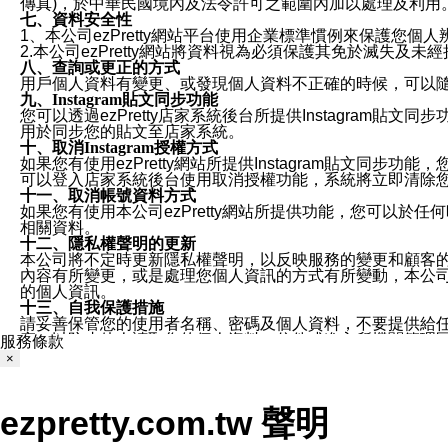
傳真)，於中華民國境內及法令許可之範圍內加以處理及利用
七、資料安全性
1、本公司ezPretty網站平台使用企業標準慣例來保護
2.本公司ezPretty網站將資料視為必須保護其免於滅
八、查詢或更正的方式
用戶個人資料有變更、或發現個人資料不正確的時候，可以隨時
九、Instagram貼文同步功能
您可以透過ezPretty店家系統後台所提供Instagram貼文同
用於同步您的貼文至店家系統。
十、取消Instagram授權方式
如果您有使用ezPretty網站所提供Instagram貼文同
可以登入店家系統後台使用取消授權功能，系統將立即清除您的
十一、取消帳號資料方式
如果您有使用本公司ezPretty網站所提供功能，您可以於任何
相關資料。
十二、隱私權聲明的更新
本公司將不定時更新隱私權聲明，以反映服務的變更和顧客的意見反
內容有所變更，或是處理您個人資訊的方式有所變動，本公司一
的個人資訊。
十三、自我保護措施
請妥善保管您的使用者名稱、密碼及個人資料，不要提供給
窗，以防止他人讀取您的個人資料、信件或進入所機關管理
服務條款
十四、傳送宣傳本站資訊或電子郵件之政策
×
您同意本公司網站，透過您所提供的郵件地址與您取得聯絡
停止接收這些資料或電子郵件。
十五、訊息通知
ezpretty.com.tw 聲明
本公司/本服務將以通知型訊息傳送重要訊息給您。即使未加
本公司/本服務傳送之通知型訊息以對您有效且重要的訊息為