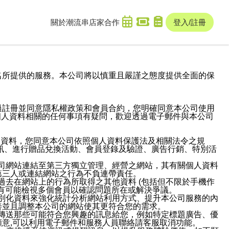
關於潮流串
店家合作
登入/註冊
域名及次級網域名所提供的服務。本公司將以慎重且嚴謹之態度提供全面的保
過註冊並同意隱私權政策和會員合約，您明確同意本公司使用
與個人資料相關的任何事項有疑問，歡迎透過電子郵件與本公司
人資料，您同意本公司依照個人資料保護法及相關法令之規
訊、進行贈品兌換活動、會員登錄及驗證、廣告行銷、特別活
本公司網站連結至第三方獨立管理、經營之網站，其有關個人資料
第三人或連結網站之行為不負連帶責任。
或過去在網站上的行為所取得之其他資料 (包括但不限於手機作
也有可能檢視多個會員以確認問題所在或解決爭議。
識別化資料來強化統計分析網站利用方式、提升本公司服務的內
善並且調整本公司的網站使其更符合您的需求。
並傳送那些可能符合您興趣的訊息給您，例如特定標題廣告、優
意,可以利用電子郵件和服務人員聯絡請客服取消功能。