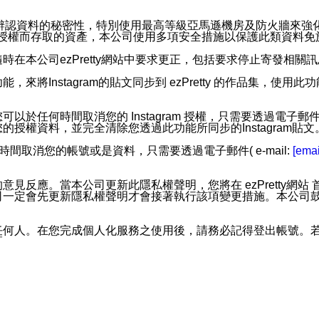
。
您個人辨認資料的秘密性，特別使用最高等級亞馬遜機房及防火牆來
失及未經授權而存取的資產，本公司使用多項安全措施以保護此類資料
在本公司ezPretty網站中要求更正，包括要求停止寄發相關
步功能，來將Instagram的貼文同步到 ezPretty 的作品集，使
步功能，您可以於任何時間取消您的 Instagram 授權，只需要
授權資料，並完全清除您透過此功能所同步的Instagram貼文
時間取消您的帳號或是資料，只需要透過電子郵件( e-mail:
[emai
應。當本公司更新此隱私權聲明，您將在 ezPretty網站 首頁
定會先更新隱私權聲明才會接著執行該項變更措施。本公司鼓勵您定
任何人。在您完成個人化服務之使用後，請務必記得登出帳號。
區。
並傳送或宣傳本網站各項服務之資料或電子郵件供您參考。您能
入本公司/本服務好友，您仍可接收到通知型訊息。
限，以廣告或其他目的的訊息皆不會被傳送。滿足以下三個條件