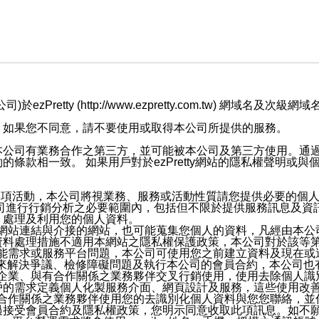
retty (http://www.ezpretty.com.tw) 網
，如果您不同意，請不要使用或取得本公司所提供的服務。
本公司有業務合作之第三方，並可能被本公司及第三方使用。通
條款相一致。 如果用戶對於ezPretty網站的隱私權聲明或
各項活動，本公司將視業務、服務或活動性質請您提供必要的個
公司進行行銷分析之必要範圍內，包括但不限於提供服務訊息及資
、處理及利用您的個人資料。
etty網站連結與介接的網站，也可能蒐集您個人的資料，凡經由
資料處理措施不適用本網站之隱私權保護政策，本公司對於該等
服務功能需求或服務平台問題，本公司可使用您之前建立資料及現在
，來解決爭議、檢修障礙問題及執行本公司的會員合約，本公司
關係企業、與有合作關係之業務夥伴交叉行銷使用，使用去除個人
戶的需求定義個人化製服務介面、網頁設計及服務，這些使用改
與有合作關係之業務夥伴使用您的去識別化個人資料與您您聯絡，
接受會員合約及隱私權政策，您明示同意收取此項訊息。如不願