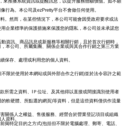
帳號，來推播系統資訊或提醒訊息，以提升服務體驗價值。如不願
行為。本公司及ezPretty平台不會做任何使用。
資料。然而，在某些情況下，本公司可能會因受政府要求或法
使用企業標準的保護措施來保護您的隱私，本公司並未承諾您
活動資訊、商品訊息或新服務等相關行銷，且於首次行銷時，
司，本公司、所屬集團、關係企業或與其合作行銷之第三方業
繼續保存、處理或利用您的個人資料。
但不限於使用於本網站或與外部合作之行銷)並於法令容許之範
或付款所需之資料、IＰ位址、及其他得以直接或間接識別使用者
用的軟硬體、所點選的網頁)等資料，但是這些資料僅供作流量
利害關係人之權益、售後服務、經營合於營業登記項目或組織
個人資料。
前揭特定目的之方式(包括但不限於電腦處理、郵寄、電話、