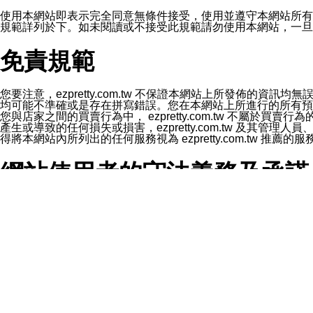
1.LINE 帳號設定的電話號碼與本公司/本服務所傳來的電話
2.該 LINE 帳號已在 LINE APP 設定中，同意接收通知型訊
使用本網站即表示完全同意無條件接受，使用並遵守本網站所有條款。您與
3.LINE 帳號未封鎖傳送訊息之 LINE 官方帳號。
規範詳列於下。如未閱讀或不接受此規範請勿使用本網站，一旦使用本
欲變更通知型訊息的設定，操作如下：
1.點選「主頁」＞「設定」
免責規範
2.點選「隱私設定」
3.點選「提供使用資料」
4.點選「LINE通知型訊息」
5.開關「接收LINE通知型訊息」
您要注意，ezpretty.com.tw 不保證本網站上所發佈
❗️關閉「接收通知型訊息」後，將不會接收到來自任何企業
均可能不準確或是存在拼寫錯誤。您在本網站上所進行的所有預訂服務均是與
您與店家之間的買賣行為中， ezpretty.com.tw 不
產生或導致的任何損失或損害，ezpretty.com.tw 及其管理
得將本網站內所列出的任何服務視為 ezpretty.com.tw 推
網站使用者的守法義務及承諾
本條款構成您與 ezPretty 間之有效契約。 本條款中如
年齡和責任
你向 ezpretty.com.tw您確認您已經達到使用本網站
網站時所產生的交易責任。