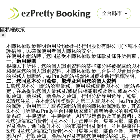
隱私權政策
×
本隱私權政策聲明適用於預約科技行銷股份有限公司(下稱本公司)於ezP
護措施，以確保使用者個人隱私的安全。
在使用本網站時，您同意受本隱私權政策條款及條件所拘束
一、適用範圍
根據以下所述，您的個人識別資料的某些部分將被揭露給與
和揭露您的個人識別資料。本隱私權政策已合併並與會員合約的
的服務人員聯絡，ezPretty網站將盡快回覆並進行解釋說明。
二、您同意本公司蒐集、處理及利用您的個人資料
1.當您與本公司網站洽辦業務、使用服務或參與本公司網站
定，在為提供您個人業務及/或提供相關服務及活動或為本
動通知、新服務、新產品之通知、行銷分析等用途等，蒐集
2.請您注意，在本網站刊登廣告之第三人或與本公司ezPr
的保護，適用第三方或各該網站個別的隱私權保護政策，其
3.本公司所屬ezPretty平台根據店家或消費者所要求的
業系統、手機型號、手機帳號、APP設定參數及其他資料)
4.您(店家或消費者)同意本公司之營運平台、集團內部、
容及產品，進而提升本公司的市場行銷及促銷、並且根據客
5.您同意您(店家或消費者)本公司集團內部、關係企業、
惠內容、行政通知、產品內容及有關您使用網站的訊息。透過