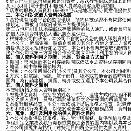
6.針對已註冊認證店家或是消費者，當執行預約或是線上支付
意,可以利用電子郵件和服務人員聯絡請客服取消功能。
7.店家端服務人員資料 (舉例拍照或是地理資訊) 同意僅提
三、本公司對您個人資料的揭露
1.基於現有服務平台的監管環境，預約科技保證不會揭露任
律規定，而被迫向政府或第三方提供資料。
第三方也可能非法地攔截或存取傳輸的私人通訊，或會員可
的個人識別資料或私人通訊將永遠保密。
2.根據本公司的政策，本公司不會將涉及您的個人識別資料
3. 本公司、所屬集團、關係企業或與其合作行銷之第三方
將提供您表示拒絕行銷之方式，本公司不會向您索取相關費
務合作公司或第三方業務合作公司將立即停止利用您的個人
四、個人資料利用之期間、地區、對象及方式如下
1.期間：您同意於本公司存續期間或依法令之資料保存期間
2.地區：就中華民國領域內。
3.對象：本公司所屬公司(本公司)及其分公司、本公司之關
4.方式：以電話、簡訊、電子郵件、紙本或其他合於當時科
圍內，為行銷建檔、揭露、轉介或交互運用予本公司及其合
五、個人資料之類別
本聲明所指之個人資料類別如下:
1.您提供之資料，包括您的姓名、性別、連絡方式(包括但不
身分之個人資料，及執行職務或業務之必要範圍內所需蒐集
2.為提升服務品質，本公司會依照所提供服務之性質，記錄
分析和網路行為調查，以便於改善本公司的服務品質，資料
六、蒐集、處理及利用您的個人資料之目的
1.本公司為提供良好服務、客戶管理與服務、提供預約服務
章程所定之業務及執行職務或業務之必要範圍內等以及為本
2.本公司僅蒐集為執行上述特定目的所必要提供之個人資料