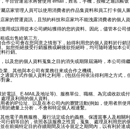
，平台營運需求將會使用 email，姓名，手機，授權之通訊
供所屬店家管理人員可以使用消費者的作品集資料和員工打卡個人圖像
何店家的營運資訊，且預約科技和店家均不能洩露消費者的個人
能濫用或誤用從本公司網站獲得的您的資料。因此，儘管本公司
出租或出售給第三方。
業務合作公司會在您同意之情形下，始得利用您的個人資料於行銷
用。如您拒絕接受行銷服務或嗣後欲拒絕時，均可隨時通知本公
資料行銷。
內，以及您的個人資料蒐集之目的消失或期限屆滿時，本公司得
係企業、其他與本公司有業務往來或合作之機構。
技之適當方式作個人資料之利用，(包括任何依法得利用之方式，
作對象。
限於電話、E-MAIL及地址等)、服務單位、職稱、為完成收款
、處理及利用的個人資料。
使用者的IP位址、以及在本公司內的瀏覽活動(例如，使用者所使
僅用於總量上分析，不會和特定個人相連繫。
及其他電子商務服務、履行法定或合約義務、保護當事人及相關
公司行銷等目的，依照各該服務之性質，蒐集、處理及利用您的
，並在前揭特定目的存續期間及法令規定之期間內，以有利於達成