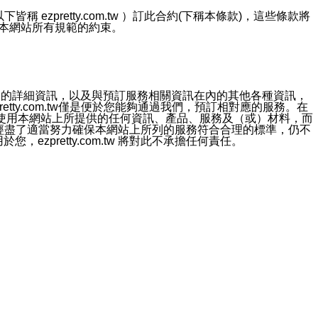
ezpretty.com.tw ）訂此合約(下稱本條款)，這些條款將
接受本網站所有規範的約束。
約店家的詳細資訊，以及與預訂服務相關資訊在內的其他各種資訊，
etty.com.tw僅是便於您能夠通過我們，預訂相對應的服務。在
對於因為使用本網站上所提供的任何資訊、產品、服務及（或）材料，而
m.tw 已經盡了適當努力確保本網站上所列的服務符合合理的標準，仍不
ezpretty.com.tw 將對此不承擔任何責任。
均應依誠實信用、平等互惠原則，共商解決之道。
力的法律責任。您理解使用本網站時及他人使用您的登錄資訊使用本