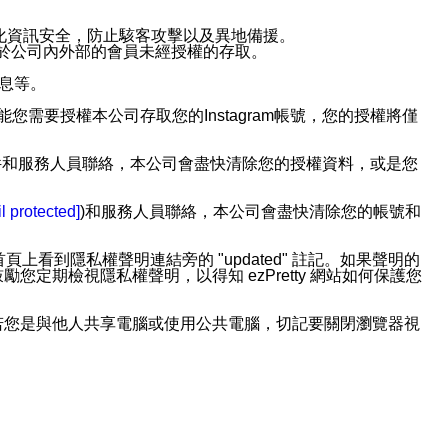
強化資訊安全，防止駭客攻擊以及異地備援。
免於公司內外部的會員未經授權的存取。
訊息等。
用此功能您需要授權本公司存取您的Instagram帳號，您的授權將僅
透過電子郵件和服務人員聯絡，本公司會盡快清除您的授權資料，或是您
。
l protected]
)和服務人員聯絡，本公司會盡快清除您的帳號和
上看到隱私權聲明連結旁的 "updated" 註記。如果聲明的
期檢視隱私權聲明，以得知 ezPretty 網站如何保護您
若您是與他人共享電腦或使用公共電腦，切記要關閉瀏覽器視
依照該資料或電子郵件所指示之方法、說明或功能連結，隨時
者，將可收到通知型訊息。