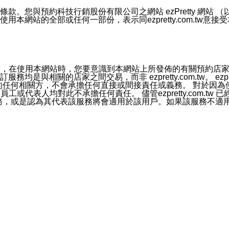
號碼比對相符。
息。
預約科技行銷股份有限公司之網站 ezPretty 網站 （以下皆稱 
網站的全部或任何一部份，表示同ezpretty.com.tw意
的資訊均無誤，在使用本網站時，您要意識到本網站上所發佈的有關預
官方帳號或認證官方帳號的通知型訊息。
相關的店家之間交易，而非 ezpretty.com.tw。 ezpr
屬於買賣行為的任何相關方，不會承擔任何直接或間接責任或義務。 
人員、員工或代表人均對此不承擔任何責任。 儘管ezpretty.co
薦的服務，或是認為其代表該服務將會適用於該用戶。如果該服務不適用於您，
有一部無效時，不影響其他條款之效力。 本條款如有未盡之處，雙方
的合法年齡。可以針對您在使用本網站時產生的任何責任，形成有約束