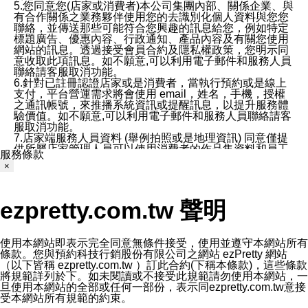
5.您同意您(店家或消費者)本公司集團內部、關係企業、與
有合作關係之業務夥伴使用您的去識別化個人資料與您您
聯絡，並傳送那些可能符合您興趣的訊息給您，例如特定
標題廣告、優惠內容、行政通知、產品內容及有關您使用
網站的訊息。透過接受會員合約及隱私權政策，您明示同
意收取此項訊息。如不願意,可以利用電子郵件和服務人員
聯絡請客服取消功能。
6.針對已註冊認證店家或是消費者，當執行預約或是線上
支付，平台營運需求將會使用 email，姓名，手機，授權
之通訊帳號，來推播系統資訊或提醒訊息，以提升服務體
驗價值。如不願意,可以利用電子郵件和服務人員聯絡請客
服取消功能。
7.店家端服務人員資料 (舉例拍照或是地理資訊) 同意僅提
供所屬店家管理人員可以使用消費者的作品集資料和員工
服務條款
打卡個人圖像行為。本公司及ezPretty平台不會做任何使
×
用。
三、本公司對您個人資料的揭露
1.基於現有服務平台的監管環境，預約科技保證不會揭露
ezpretty.com.tw 聲明
任何店家的營運資訊，且預約科技和店家均不能洩露消費
者的個人資料。然而，在某些情況下，本公司可能會因受
政府要求或法律規定，而被迫向政府或第三方提供資料。
第三方也可能非法地攔截或存取傳輸的私人通訊，或會員
使用本網站即表示完全同意無條件接受，使用並遵守本網站所有
可能濫用或誤用從本公司網站獲得的您的資料。因此，儘
條款。您與預約科技行銷股份有限公司之網站 ezPretty 網站
管本公司使用企業標準的保護措施來保護您的隱私，本公
（以下皆稱 ezpretty.com.tw ）訂此合約(下稱本條款)，這些條款
司並未承諾您的個人識別資料或私人通訊將永遠保密。
將規範詳列於下。如未閱讀或不接受此規範請勿使用本網站，一
2.根據本公司的政策，本公司不會將涉及您的個人識別資
旦使用本網站的全部或任何一部份，表示同ezpretty.com.tw意接
料出租或出售給第三方。
受本網站所有規範的約束。
3. 本公司、所屬集團、關係企業或與其合作行銷之第三方