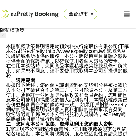
隱私權政策
×
本隱私權政策聲明適用於預約科技行銷股份有限公司(下稱
本公司)於ezPretty (http://www.ezpretty.com.tw) 網域名及
次級網域名所提供的服務。本公司將以慎重且嚴謹之態度
提供全面的保護措施，以確保使用者個人隱私的安全。
在使用本網站時，您同意受本隱私權政策條款及條件所拘
束，如果您不同意，請不要使用或取得本公司所提供的服
務。
一、適用範圍
根據以下所述，您的個人識別資料的某些部分將被揭露給
與本公司有業務合作之第三方，並可能被本公司及第三方
使用。通過註冊並同意隱私權政策和會員合約，您明確同
意本公司使用和揭露您的個人識別資料。本隱私權政策已
合併並與會員合約的條款相一致。 如果用戶對於ezPretty
網站的隱私權聲明或與個人資料相關的任何事項有疑問，
歡迎透過電子郵件與本公司的服務人員聯絡，ezPretty網
站將盡快回覆並進行解釋說明。
二、您同意本公司蒐集、處理及利用您的個人資料
1.當您與本公司網站洽辦業務、使用服務或參與本公司網
站各項活動，本公司將視業務、服務或活動性質請您提供