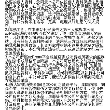
必要的個人資料，您同意本公司依照個人資料保護法及相
關法令之規定，在為提供您個人業務及/或提供相關服務及
活動或為本公司進行行銷分析之必要範圍內，包括但不限
於提供服務訊息及資訊、進行贈品兌換活動、會員登錄及
驗證、廣告行銷、特別活動通知、新服務、新產品之通
知、行銷分析等用途等，蒐集、處理及利用您的個人資
料。
2.請您注意，在本網站刊登廣告之第三人或與本公司
ezPretty網站連結與介接的網站，也可能蒐集您個人的資
料，凡經由本公司網站連結至第三方獨立管理、經營之網
站，其有關個人資料的保護，適用第三方或各該網站個別
的隱私權保護政策，其資料處理措施不適用本網站之隱私
權保護政策，本公司對於該等第三人或連結網站之行為不
負連帶責任。
3.本公司所屬ezPretty平台根據店家或消費者所要求的服務
功能需求或服務平台問題，本公司可使用您之前建立資料
及現在或過去在網站上的行為所取得之其他資料 (包括但
不限於手機作業系統、手機型號、手機帳號、APP設定參
數及其他資料)，來解決爭議、檢修障礙問題及執行本公司
的會員合約，本公司也有可能檢視多個會員以確認問題所
在或解決爭議。
4.您(店家或消費者)同意本公司之營運平台、集團內部、關
係企業、與有合作關係之業務夥伴交叉行銷使用，使用去
除個人識別化資料來強化統計分析網站利用方式、提升本
公司服務的內容及產品，進而提升本公司的市場行銷及促
銷、並且根據客戶的需求定義個人化製服務介面、網頁設
計及服務，這些使用改善並且調整本公司的網站使其更符
合您的需求。