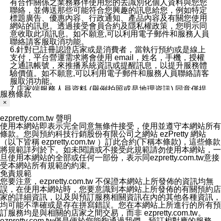
有合作關係之業務夥伴使用您的去識別化個人資料與您您
聯絡，並傳送那些可能符合您興趣的訊息給您，例如特定
標題廣告、優惠內容、行政通知、產品內容及有關您使用
網站的訊息。透過接受會員合約及隱私權政策，您明示同
意收取此項訊息。如不願意,可以利用電子郵件和服務人員
聯絡請客服取消功能。
6.針對已註冊認證店家或是消費者，當執行預約或是線上
支付，平台營運需求將會使用 email，姓名，手機，授權
之通訊帳號，來推播系統資訊或提醒訊息，以提升服務體
驗價值。如不願意,可以利用電子郵件和服務人員聯絡請客
服取消功能。
7.店家端服務人員資料 (舉例拍照或是地理資訊) 同意僅提
服務條款
供所屬店家管理人員可以使用消費者的作品集資料和員工
×
打卡個人圖像行為。本公司及ezPretty平台不會做任何使
用。
ezpretty.com.tw 聲明
三、本公司對您個人資料的揭露
使用本網站即表示完全同意無條件接受，使用並遵守本網站所有
1.基於現有服務平台的監管環境，預約科技保證不會揭露
條款。您與預約科技行銷股份有限公司之網站 ezPretty 網站
任何店家的營運資訊，且預約科技和店家均不能洩露消費
（以下皆稱 ezpretty.com.tw ）訂此合約(下稱本條款)，這些條款
者的個人資料。然而，在某些情況下，本公司可能會因受
將規範詳列於下。如未閱讀或不接受此規範請勿使用本網站，一
政府要求或法律規定，而被迫向政府或第三方提供資料。
旦使用本網站的全部或任何一部份，表示同ezpretty.com.tw意接
第三方也可能非法地攔截或存取傳輸的私人通訊，或會員
受本網站所有規範的約束。
可能濫用或誤用從本公司網站獲得的您的資料。因此，儘
免責規範
管本公司使用企業標準的保護措施來保護您的隱私，本公
您要注意，ezpretty.com.tw 不保證本網站上所發佈的資訊均無
司並未承諾您的個人識別資料或私人通訊將永遠保密。
誤，在使用本網站時，您要意識到本網站上所發佈的有關預約店
2.根據本公司的政策，本公司不會將涉及您的個人識別資
家的詳細資訊，以及與預訂服務相關資訊在內的其他各種資訊，
料出租或出售給第三方。
均可能不準確或是存在拼寫錯誤。您在本網站上所進行的所有預
3. 本公司、所屬集團、關係企業或與其合作行銷之第三方
訂服務均是與相關的店家之間交易，而非 ezpretty.com.tw。
業務合作公司會在您同意之情形下，始得利用您的個人資
ezpretty.com.tw僅是便於您能夠通過我們，預訂相對應的服務。