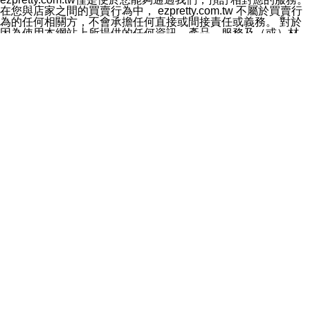
料於行銷活動資訊、商品訊息或新服務等相關行銷，且於
在您與店家之間的買賣行為中， ezpretty.com.tw 不屬於買賣行
首次行銷時，將提供您表示拒絕行銷之方式，本公司不會
為的任何相關方，不會承擔任何直接或間接責任或義務。 對於
向您索取相關費用。如您拒絕接受行銷服務或嗣後欲拒絕
因為使用本網站上所提供的任何資訊、產品、服務及（或）材
時，均可隨時通知本公司，本公司、所屬集團、關係企業
料，而產生或導致的任何損失或損害，ezpretty.com.tw 及其管
或與其合作行銷之第三方業務合作公司或第三方業務合作
理人員、員工或代表人均對此不承擔任何責任。 儘管
公司將立即停止利用您的個人資料行銷。
ezpretty.com.tw 已經盡了適當努力確保本網站上所列的服務符
四、個人資料利用之期間、地區、對象及方式如下
合合理的標準，仍不得將本網站內所列出的任何服務視為
1.期間：您同意於本公司存續期間或依法令之資料保存期
ezpretty.com.tw 推薦的服務，或是認為其代表該服務將會適用
間內，以及您的個人資料蒐集之目的消失或期限屆滿時，
於該用戶。如果該服務不適用於您，ezpretty.com.tw 將對此不
本公司得繼續保存、處理或利用您的個人資料。
承擔任何責任。
2.地區：就中華民國領域內。
網站使用者的守法義務及承諾
3.對象：本公司所屬公司(本公司)及其分公司、本公司之關
本條款構成您與 ezPretty 間之有效契約。 本條款中如有一部無
係企業、其他與本公司有業務往來或合作之機構。
效時，不影響其他條款之效力。 本條款如有未盡之處，雙方均
4.方式：以電話、簡訊、電子郵件、紙本或其他合於當時
應依誠實信用、平等互惠原則，共商解決之道。
科技之適當方式作個人資料之利用，(包括任何依法得利用
年齡和責任
之方式，但不限於使用於本網站或與外部合作之行銷)並於
你向 ezpretty.com.tw您確認您已經達到使用本網站的合法年
法令容許之範圍內，為行銷建檔、揭露、轉介或交互運用
齡。可以針對您在使用本網站時產生的任何責任，形成有約束力
予本公司及其合作對象。
的法律責任。您理解使用本網站時及他人使用您的登錄資訊使用
五、個人資料之類別
本網站時所產生的交易責任。
本聲明所指之個人資料類別如下:
網站連結
1.您提供之資料，包括您的姓名、性別、連絡方式(包括但
本網站可能包含有通往ezpretty.com.tw以外的其他方所運營網站
不限於電話、E-MAIL及地址等)、服務單位、職稱、為完
的超連結。此類超連結僅提供用於參考。此類網站不是由
成收款或付款所需之資料、IＰ位址、及其他得以直接或間
ezpretty.com.tw 控制，我們對其內容不承擔任何責任。在本網
接識別使用者身分之個人資料，及執行職務或業務之必要
站上加入通往此類網站的超連結，並非暗示我們贊同此類網站上
範圍內所需蒐集、處理及利用的個人資料。
的材料或是與其經營人之間存在任何聯繫。
2.為提升服務品質，本公司會依照所提供服務之性質，記
智慧財產權聲明
錄使用者的IP位址、以及在本公司內的瀏覽活動(例如，使
本網站上的所有資訊、內容、圖片、文字、聲音、圖像22、按
用者所使用的軟硬體、所點選的網頁)等資料，但是這些資
鈕、商標、服務標章及商品名稱均受中華民國國家法律及國際條