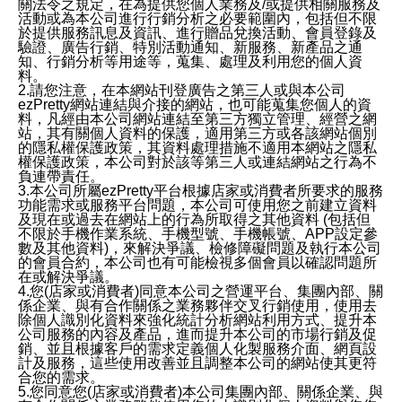
關法令之規定，在為提供您個人業務及/或提供相關服務及
活動或為本公司進行行銷分析之必要範圍內，包括但不限
於提供服務訊息及資訊、進行贈品兌換活動、會員登錄及
驗證、廣告行銷、特別活動通知、新服務、新產品之通
知、行銷分析等用途等，蒐集、處理及利用您的個人資
料。
2.請您注意，在本網站刊登廣告之第三人或與本公司
ezPretty網站連結與介接的網站，也可能蒐集您個人的資
料，凡經由本公司網站連結至第三方獨立管理、經營之網
站，其有關個人資料的保護，適用第三方或各該網站個別
的隱私權保護政策，其資料處理措施不適用本網站之隱私
權保護政策，本公司對於該等第三人或連結網站之行為不
負連帶責任。
3.本公司所屬ezPretty平台根據店家或消費者所要求的服務
功能需求或服務平台問題，本公司可使用您之前建立資料
及現在或過去在網站上的行為所取得之其他資料 (包括但
不限於手機作業系統、手機型號、手機帳號、APP設定參
數及其他資料)，來解決爭議、檢修障礙問題及執行本公司
的會員合約，本公司也有可能檢視多個會員以確認問題所
在或解決爭議。
4.您(店家或消費者)同意本公司之營運平台、集團內部、關
係企業、與有合作關係之業務夥伴交叉行銷使用，使用去
除個人識別化資料來強化統計分析網站利用方式、提升本
公司服務的內容及產品，進而提升本公司的市場行銷及促
銷、並且根據客戶的需求定義個人化製服務介面、網頁設
計及服務，這些使用改善並且調整本公司的網站使其更符
合您的需求。
5.您同意您(店家或消費者)本公司集團內部、關係企業、與