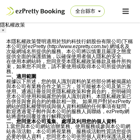
隱私權政策
×
本隱私權政策聲明適用於預約科技行銷股份有限公司(下稱
本公司)於ezPretty (http://www.ezpretty.com.tw) 網域名及
次級網域名所提供的服務。本公司將以慎重且嚴謹之態度
提供全面的保護措施，以確保使用者個人隱私的安全。
在使用本網站時，您同意受本隱私權政策條款及條件所拘
束，如果您不同意，請不要使用或取得本公司所提供的服
務。
一、適用範圍
根據以下所述，您的個人識別資料的某些部分將被揭露給
與本公司有業務合作之第三方，並可能被本公司及第三方
使用。通過註冊並同意隱私權政策和會員合約，您明確同
意本公司使用和揭露您的個人識別資料。本隱私權政策已
合併並與會員合約的條款相一致。 如果用戶對於ezPretty
網站的隱私權聲明或與個人資料相關的任何事項有疑問，
歡迎透過電子郵件與本公司的服務人員聯絡，ezPretty網
站將盡快回覆並進行解釋說明。
二、您同意本公司蒐集、處理及利用您的個人資料
1.當您與本公司網站洽辦業務、使用服務或參與本公司網
站各項活動，本公司將視業務、服務或活動性質請您提供
必要的個人資料，您同意本公司依照個人資料保護法及相