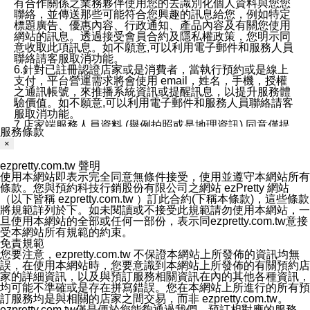
有合作關係之業務夥伴使用您的去識別化個人資料與您您
聯絡，並傳送那些可能符合您興趣的訊息給您，例如特定
標題廣告、優惠內容、行政通知、產品內容及有關您使用
網站的訊息。透過接受會員合約及隱私權政策，您明示同
意收取此項訊息。如不願意,可以利用電子郵件和服務人員
聯絡請客服取消功能。
6.針對已註冊認證店家或是消費者，當執行預約或是線上
支付，平台營運需求將會使用 email，姓名，手機，授權
之通訊帳號，來推播系統資訊或提醒訊息，以提升服務體
驗價值。如不願意,可以利用電子郵件和服務人員聯絡請客
服取消功能。
7.店家端服務人員資料 (舉例拍照或是地理資訊) 同意僅提
服務條款
供所屬店家管理人員可以使用消費者的作品集資料和員工
×
打卡個人圖像行為。本公司及ezPretty平台不會做任何使
用。
ezpretty.com.tw 聲明
三、本公司對您個人資料的揭露
使用本網站即表示完全同意無條件接受，使用並遵守本網站所有
1.基於現有服務平台的監管環境，預約科技保證不會揭露
條款。您與預約科技行銷股份有限公司之網站 ezPretty 網站
任何店家的營運資訊，且預約科技和店家均不能洩露消費
（以下皆稱 ezpretty.com.tw ）訂此合約(下稱本條款)，這些條款
者的個人資料。然而，在某些情況下，本公司可能會因受
將規範詳列於下。如未閱讀或不接受此規範請勿使用本網站，一
政府要求或法律規定，而被迫向政府或第三方提供資料。
旦使用本網站的全部或任何一部份，表示同ezpretty.com.tw意接
第三方也可能非法地攔截或存取傳輸的私人通訊，或會員
受本網站所有規範的約束。
可能濫用或誤用從本公司網站獲得的您的資料。因此，儘
免責規範
管本公司使用企業標準的保護措施來保護您的隱私，本公
您要注意，ezpretty.com.tw 不保證本網站上所發佈的資訊均無
司並未承諾您的個人識別資料或私人通訊將永遠保密。
誤，在使用本網站時，您要意識到本網站上所發佈的有關預約店
2.根據本公司的政策，本公司不會將涉及您的個人識別資
家的詳細資訊，以及與預訂服務相關資訊在內的其他各種資訊，
料出租或出售給第三方。
均可能不準確或是存在拼寫錯誤。您在本網站上所進行的所有預
3. 本公司、所屬集團、關係企業或與其合作行銷之第三方
訂服務均是與相關的店家之間交易，而非 ezpretty.com.tw。
業務合作公司會在您同意之情形下，始得利用您的個人資
ezpretty.com.tw僅是便於您能夠通過我們，預訂相對應的服務。