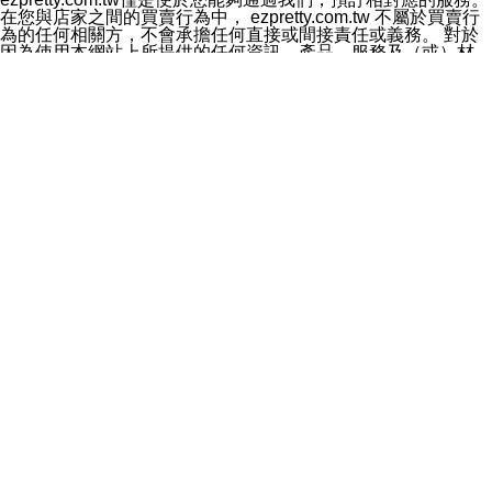
料於行銷活動資訊、商品訊息或新服務等相關行銷，且於
在您與店家之間的買賣行為中， ezpretty.com.tw 不屬於買賣行
首次行銷時，將提供您表示拒絕行銷之方式，本公司不會
為的任何相關方，不會承擔任何直接或間接責任或義務。 對於
向您索取相關費用。如您拒絕接受行銷服務或嗣後欲拒絕
因為使用本網站上所提供的任何資訊、產品、服務及（或）材
時，均可隨時通知本公司，本公司、所屬集團、關係企業
料，而產生或導致的任何損失或損害，ezpretty.com.tw 及其管
或與其合作行銷之第三方業務合作公司或第三方業務合作
理人員、員工或代表人均對此不承擔任何責任。 儘管
公司將立即停止利用您的個人資料行銷。
ezpretty.com.tw 已經盡了適當努力確保本網站上所列的服務符
四、個人資料利用之期間、地區、對象及方式如下
合合理的標準，仍不得將本網站內所列出的任何服務視為
1.期間：您同意於本公司存續期間或依法令之資料保存期
ezpretty.com.tw 推薦的服務，或是認為其代表該服務將會適用
間內，以及您的個人資料蒐集之目的消失或期限屆滿時，
於該用戶。如果該服務不適用於您，ezpretty.com.tw 將對此不
本公司得繼續保存、處理或利用您的個人資料。
承擔任何責任。
2.地區：就中華民國領域內。
網站使用者的守法義務及承諾
3.對象：本公司所屬公司(本公司)及其分公司、本公司之關
本條款構成您與 ezPretty 間之有效契約。 本條款中如有一部無
係企業、其他與本公司有業務往來或合作之機構。
效時，不影響其他條款之效力。 本條款如有未盡之處，雙方均
4.方式：以電話、簡訊、電子郵件、紙本或其他合於當時
應依誠實信用、平等互惠原則，共商解決之道。
科技之適當方式作個人資料之利用，(包括任何依法得利用
年齡和責任
之方式，但不限於使用於本網站或與外部合作之行銷)並於
你向 ezpretty.com.tw您確認您已經達到使用本網站的合法年
法令容許之範圍內，為行銷建檔、揭露、轉介或交互運用
齡。可以針對您在使用本網站時產生的任何責任，形成有約束力
予本公司及其合作對象。
的法律責任。您理解使用本網站時及他人使用您的登錄資訊使用
五、個人資料之類別
本網站時所產生的交易責任。
本聲明所指之個人資料類別如下:
網站連結
1.您提供之資料，包括您的姓名、性別、連絡方式(包括但
本網站可能包含有通往ezpretty.com.tw以外的其他方所運營網站
不限於電話、E-MAIL及地址等)、服務單位、職稱、為完
的超連結。此類超連結僅提供用於參考。此類網站不是由
成收款或付款所需之資料、IＰ位址、及其他得以直接或間
ezpretty.com.tw 控制，我們對其內容不承擔任何責任。在本網
接識別使用者身分之個人資料，及執行職務或業務之必要
站上加入通往此類網站的超連結，並非暗示我們贊同此類網站上
範圍內所需蒐集、處理及利用的個人資料。
的材料或是與其經營人之間存在任何聯繫。
2.為提升服務品質，本公司會依照所提供服務之性質，記
智慧財產權聲明
錄使用者的IP位址、以及在本公司內的瀏覽活動(例如，使
本網站上的所有資訊、內容、圖片、文字、聲音、圖像22、按
用者所使用的軟硬體、所點選的網頁)等資料，但是這些資
鈕、商標、服務標章及商品名稱均受中華民國國家法律及國際條