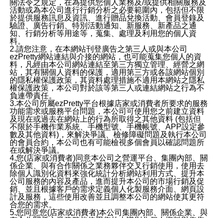
關法令之規定，在為提供您個人業務及/或提供相關服務及
活動或為本公司進行行銷分析之必要範圍內，包括但不限
於提供服務訊息及資訊、進行贈品兌換活動、會員登錄及
驗證、廣告行銷、特別活動通知、新服務、新產品之通
知、行銷分析等用途等，蒐集、處理及利用您的個人資
料。
2.請您注意，在本網站刊登廣告之第三人或與本公司
ezPretty網站連結與介接的網站，也可能蒐集您個人的資
料，凡經由本公司網站連結至第三方獨立管理、經營之網
站，其有關個人資料的保護，適用第三方或各該網站個別
的隱私權保護政策，其資料處理措施不適用本網站之隱私
權保護政策，本公司對於該等第三人或連結網站之行為不
負連帶責任。
3.本公司所屬ezPretty平台根據店家或消費者所要求的服務
功能需求或服務平台問題，本公司可使用您之前建立資料
及現在或過去在網站上的行為所取得之其他資料 (包括但
不限於手機作業系統、手機型號、手機帳號、APP設定參
數及其他資料)，來解決爭議、檢修障礙問題及執行本公司
的會員合約，本公司也有可能檢視多個會員以確認問題所
在或解決爭議。
4.您(店家或消費者)同意本公司之營運平台、集團內部、關
係企業、與有合作關係之業務夥伴交叉行銷使用，使用去
除個人識別化資料來強化統計分析網站利用方式、提升本
公司服務的內容及產品，進而提升本公司的市場行銷及促
銷、並且根據客戶的需求定義個人化製服務介面、網頁設
計及服務，這些使用改善並且調整本公司的網站使其更符
合您的需求。
5.您同意您(店家或消費者)本公司集團內部、關係企業、與