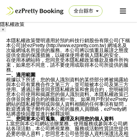
隱私權政策
×
本隱私權政策聲明適用於預約科技行銷股份有限公司(下稱
本公司)於ezPretty (http://www.ezpretty.com.tw) 網域名及
次級網域名所提供的服務。本公司將以慎重且嚴謹之態度
提供全面的保護措施，以確保使用者個人隱私的安全。
在使用本網站時，您同意受本隱私權政策條款及條件所拘
束，如果您不同意，請不要使用或取得本公司所提供的服
務。
一、適用範圍
根據以下所述，您的個人識別資料的某些部分將被揭露給
與本公司有業務合作之第三方，並可能被本公司及第三方
使用。通過註冊並同意隱私權政策和會員合約，您明確同
意本公司使用和揭露您的個人識別資料。本隱私權政策已
合併並與會員合約的條款相一致。 如果用戶對於ezPretty
網站的隱私權聲明或與個人資料相關的任何事項有疑問，
歡迎透過電子郵件與本公司的服務人員聯絡，ezPretty網
站將盡快回覆並進行解釋說明。
二、您同意本公司蒐集、處理及利用您的個人資料
1.當您與本公司網站洽辦業務、使用服務或參與本公司網
站各項活動，本公司將視業務、服務或活動性質請您提供
必要的個人資料，您同意本公司依照個人資料保護法及相