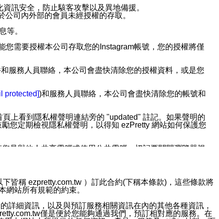
強化資訊安全，防止駭客攻擊以及異地備援。
免於公司內外部的會員未經授權的存取。
訊息等。
用此功能您需要授權本公司存取您的Instagram帳號，您的授權將僅
透過電子郵件和服務人員聯絡，本公司會盡快清除您的授權資料，或是您
。
l protected]
)和服務人員聯絡，本公司會盡快清除您的帳號和
上看到隱私權聲明連結旁的 "updated" 註記。如果聲明的
期檢視隱私權聲明，以得知 ezPretty 網站如何保護您
若您是與他人共享電腦或使用公共電腦，切記要關閉瀏覽器視
依照該資料或電子郵件所指示之方法、說明或功能連結，隨時
ezpretty.com.tw ）訂此合約(下稱本條款)，這些條款將
接受本網站所有規範的約束。
者，將可收到通知型訊息。
約店家的詳細資訊，以及與預訂服務相關資訊在內的其他各種資訊，
etty.com.tw僅是便於您能夠通過我們，預訂相對應的服務。在