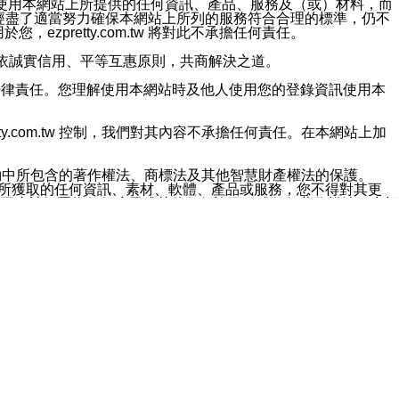
對於因為使用本網站上所提供的任何資訊、產品、服務及（或）材料，而
m.tw 已經盡了適當努力確保本網站上所列的服務符合合理的標準，仍不
ezpretty.com.tw 將對此不承擔任何責任。
均應依誠實信用、平等互惠原則，共商解決之道。
力的法律責任。您理解使用本網站時及他人使用您的登錄資訊使用本
ty.com.tw 控制，我們對其內容不承擔任何責任。在本網站上加
約中所包含的著作權法、商標法及其他智慧財產權法的保護。
網站上所獲取的任何資訊、素材、軟體、產品或服務，您不得對其更
不應被解釋為任何暗示或其他任何許可，或任何著作權法、商標
違反此規定，我們將追究其法律責任。
任何損失、責任及協力廠商的任何索賠或要求（包括律師費），將由
站而獲取到的資訊，而導致您遭受的任何風險或損失，將由您自
用本網站而造成的任何損失負責，同時，您會在此放棄有關此損失的所有及
伺服器不會發生缺陷，其中包括但不僅限於病毒或其他有害元素。對於
w 控制範圍的任何病毒感染、BUG、篡改、技術故障、錯誤、遺
有明示、暗示或法定及其他聲明、保證和條款均予以最大限度的排除，
定目的等。 ezpretty.com.tw 不能持續或在某階段
方便目的，其不應影響這些條款的範圍或意義，或是產生其他的
或任何協力廠商承擔任何責任。 在每次訪問網站時，您應檢查一下這