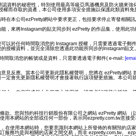
您個人辨認資料的秘密性，特別使用最高等級亞馬遜機房及防火牆來
失及未經授權而存取的資產，本公司使用多項安全措施以保護此類資料
在本公司ezPretty網站中要求更正，包括要求停止寄發相關
步功能，來將Instagram的貼文同步到 ezPretty 的作品集，使
步功能，您可以於任何時間取消您的 Instagram 授權，只需要
授權資料，並完全清除您透過此功能所同步的Instagram貼文
時間取消您的帳號或是資料，只需要透過電子郵件( e-mail:
[emai
應。當本公司更新此隱私權聲明，您將在 ezPretty網站 首頁
定會先更新隱私權聲明才會接著執行該項變更措施。本公司鼓勵您定
任何人。在您完成個人化服務之使用後，請務必記得登出帳號。
區。
並傳送或宣傳本網站各項服務之資料或電子郵件供您參考。您能
預約科技行銷股份有限公司之網站 ezPretty 網站 （以下皆稱 
網站的全部或任何一部份，表示同ezpretty.com.tw意
入本公司/本服務好友，您仍可接收到通知型訊息。
限，以廣告或其他目的的訊息皆不會被傳送。滿足以下三個條件
的資訊均無誤，在使用本網站時，您要意識到本網站上所發佈的有關預
號碼比對相符。
相關的店家之間交易，而非 ezpretty.com.tw。 ezpr
息。