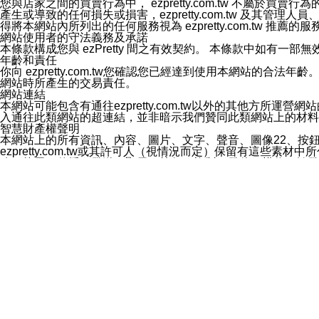
您與店家之間的買賣行為中， ezpretty.com.tw 不
3.LINE 帳號未封鎖傳送訊息之 LINE 官方帳號。
產生或導致的任何損失或損害，ezpretty.com.tw 及其管理
欲變更通知型訊息的設定，操作如下：
得將本網站內所列出的任何服務視為 ezpretty.com.tw 推
1.點選「主頁」＞「設定」
網站使用者的守法義務及承諾
2.點選「隱私設定」
本條款構成您與 ezPretty 間之有效契約。 本條款中如
3.點選「提供使用資料」
年齡和責任
4.點選「LINE通知型訊息」
你向 ezpretty.com.tw您確認您已經達到使用本網站
5.開關「接收LINE通知型訊息」
網站時所產生的交易責任。
❗️關閉「接收通知型訊息」後，將不會接收到來自任何企業
網站連結
本網站可能包含有通往ezpretty.com.tw以外的其他方所運營
入通往此類網站的超連結，並非暗示我們贊同此類網站上的材料
智慧財產權聲明
本網站上的所有資訊、內容、圖片、文字、聲音、圖像22、按
ezpretty.com.tw或其許可人（視情況而定）保留有
改、拷貝、傳播、發送、顯示、執行、複製、發佈、模仿、轉發
法或其他智慧財產權或 ezpretty.com.tw、其許可人
賠償
您同意因您使用本網站，而導致 ezpretty.com.tw、
您承擔賠償並保證 ezpretty.com.tw、其分公司、所屬機
免責聲明
您對本網站的所有使用均由您自擔風險。 因下載使用、參考或
己承擔全部責任。您同意 ezpretty.com.tw 及向ezpr
全部的索賠權利，無論是基於合約、侵權行為或其他依據。 ezpr
那些可損害或影響本網站管理、安全性、公正性和完整性，或是損害或
漏、中斷、刪除、缺陷、延遲或任何事件或事故，ezpretty.
其中包括但不僅限於有關本網站上服務、資訊及（或）聲明的保證或承
時間內對任一條款或多條條款的強制實施，不得將此視為放棄這
法律效應。 ezpretty.com.tw有權隨時變更本使用條