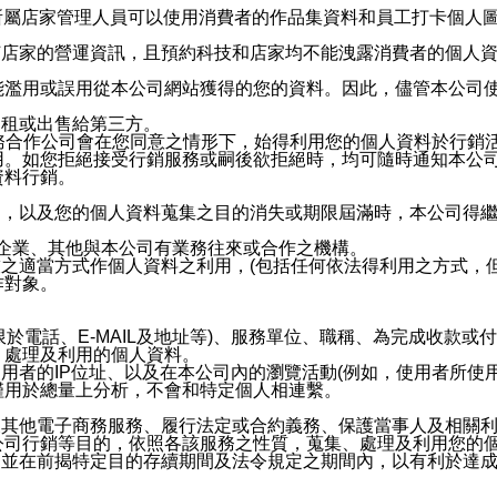
供所屬店家管理人員可以使用消費者的作品集資料和員工打卡個人圖像
何店家的營運資訊，且預約科技和店家均不能洩露消費者的個人
能濫用或誤用從本公司網站獲得的您的資料。因此，儘管本公司
出租或出售給第三方。
業務合作公司會在您同意之情形下，始得利用您的個人資料於行銷
用。如您拒絕接受行銷服務或嗣後欲拒絕時，均可隨時通知本公
資料行銷。
內，以及您的個人資料蒐集之目的消失或期限屆滿時，本公司得
係企業、其他與本公司有業務往來或合作之機構。
技之適當方式作個人資料之利用，(包括任何依法得利用之方式，
作對象。
限於電話、E-MAIL及地址等)、服務單位、職稱、為完成收款
、處理及利用的個人資料。
使用者的IP位址、以及在本公司內的瀏覽活動(例如，使用者所使
僅用於總量上分析，不會和特定個人相連繫。
及其他電子商務服務、履行法定或合約義務、保護當事人及相關
公司行銷等目的，依照各該服務之性質，蒐集、處理及利用您的
，並在前揭特定目的存續期間及法令規定之期間內，以有利於達成
。