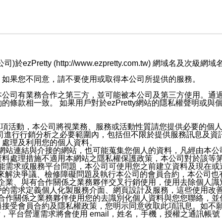
retty (http://www.ezpretty.com.tw) 網
，如果您不同意，請不要使用或取得本公司所提供的服務。
本公司有業務合作之第三方，並可能被本公司及第三方使用。通
條款相一致。 如果用戶對於ezPretty網站的隱私權聲明或
各項活動，本公司將視業務、服務或活動性質請您提供必要的個
公司進行行銷分析之必要範圍內，包括但不限於提供服務訊息及資
、處理及利用您的個人資料。
etty網站連結與介接的網站，也可能蒐集您個人的資料，凡經由
資料處理措施不適用本網站之隱私權保護政策，本公司對於該等
服務功能需求或服務平台問題，本公司可使用您之前建立資料及現在
，來解決爭議、檢修障礙問題及執行本公司的會員合約，本公司
關係企業、與有合作關係之業務夥伴交叉行銷使用，使用去除個人
戶的需求定義個人化製服務介面、網頁設計及服務，這些使用改
與有合作關係之業務夥伴使用您的去識別化個人資料與您您聯絡，
接受會員合約及隱私權政策，您明示同意收取此項訊息。如不願
，平台營運需求將會使用 email，姓名，手機，授權之通訊