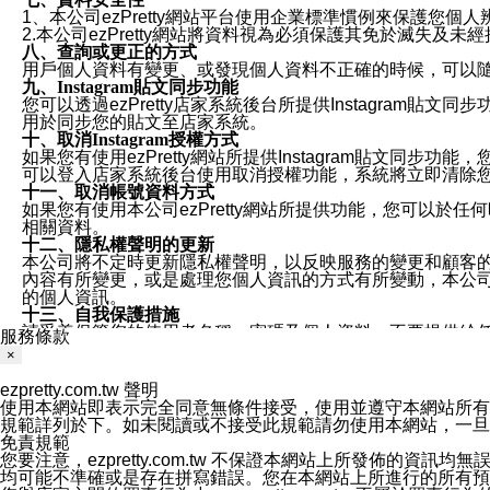
1、本公司ezPretty網站平台使用企業標準慣例來保護
2.本公司ezPretty網站將資料視為必須保護其免於滅
八、查詢或更正的方式
用戶個人資料有變更、或發現個人資料不正確的時候，可以隨時
九、Instagram貼文同步功能
您可以透過ezPretty店家系統後台所提供Instagram貼文同
用於同步您的貼文至店家系統。
十、取消Instagram授權方式
如果您有使用ezPretty網站所提供Instagram貼文同
可以登入店家系統後台使用取消授權功能，系統將立即清除您的
十一、取消帳號資料方式
如果您有使用本公司ezPretty網站所提供功能，您可以於任何
相關資料。
十二、隱私權聲明的更新
本公司將不定時更新隱私權聲明，以反映服務的變更和顧客的意見反
內容有所變更，或是處理您個人資訊的方式有所變動，本公司一
的個人資訊。
十三、自我保護措施
請妥善保管您的使用者名稱、密碼及個人資料，不要提供給
服務條款
窗，以防止他人讀取您的個人資料、信件或進入所機關管理
×
十四、傳送宣傳本站資訊或電子郵件之政策
您同意本公司網站，透過您所提供的郵件地址與您取得聯絡
ezpretty.com.tw 聲明
停止接收這些資料或電子郵件。
使用本網站即表示完全同意無條件接受，使用並遵守本網站所有條款。您與
十五、訊息通知
規範詳列於下。如未閱讀或不接受此規範請勿使用本網站，一旦使用本
本公司/本服務將以通知型訊息傳送重要訊息給您。即使未加
免責規範
本公司/本服務傳送之通知型訊息以對您有效且重要的訊息為
您要注意，ezpretty.com.tw 不保證本網站上所發佈
1.LINE 帳號設定的電話號碼與本公司/本服務所傳來的電話
均可能不準確或是存在拼寫錯誤。您在本網站上所進行的所有預訂服務均是與
2.該 LINE 帳號已在 LINE APP 設定中，同意接收通知型訊