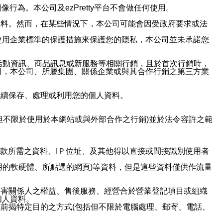
行為。本公司及ezPretty平台不會做任何使用。
資料。然而，在某些情況下，本公司可能會因受政府要求或法
使用企業標準的保護措施來保護您的隱私，本公司並未承諾您
活動資訊、商品訊息或新服務等相關行銷，且於首次行銷時，
司，本公司、所屬集團、關係企業或與其合作行銷之第三方業
繼續保存、處理或利用您的個人資料。
但不限於使用於本網站或與外部合作之行銷)並於法令容許之範
或付款所需之資料、IＰ位址、及其他得以直接或間接識別使用者
用的軟硬體、所點選的網頁)等資料，但是這些資料僅供作流量
利害關係人之權益、售後服務、經營合於營業登記項目或組織
個人資料。
前揭特定目的之方式(包括但不限於電腦處理、郵寄、電話、