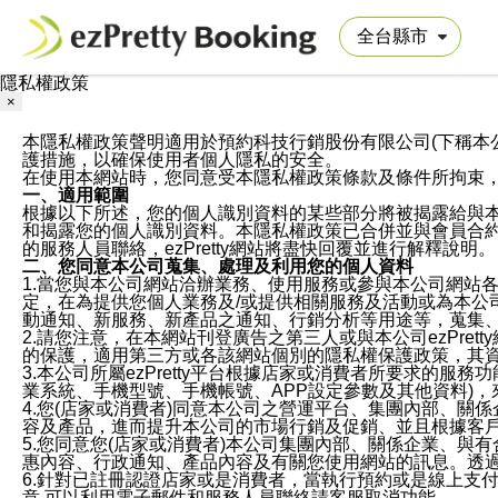
隱私權政策
×
本隱私權政策聲明適用於預約科技行銷股份有限公司(下稱本公司)於ezP
護措施，以確保使用者個人隱私的安全。
在使用本網站時，您同意受本隱私權政策條款及條件所拘束
一、適用範圍
根據以下所述，您的個人識別資料的某些部分將被揭露給與
和揭露您的個人識別資料。本隱私權政策已合併並與會員合約的
的服務人員聯絡，ezPretty網站將盡快回覆並進行解釋說明。
二、您同意本公司蒐集、處理及利用您的個人資料
1.當您與本公司網站洽辦業務、使用服務或參與本公司網站
定，在為提供您個人業務及/或提供相關服務及活動或為本
動通知、新服務、新產品之通知、行銷分析等用途等，蒐集
2.請您注意，在本網站刊登廣告之第三人或與本公司ezPr
的保護，適用第三方或各該網站個別的隱私權保護政策，其
3.本公司所屬ezPretty平台根據店家或消費者所要求的
業系統、手機型號、手機帳號、APP設定參數及其他資料)
4.您(店家或消費者)同意本公司之營運平台、集團內部、
容及產品，進而提升本公司的市場行銷及促銷、並且根據客
5.您同意您(店家或消費者)本公司集團內部、關係企業、
惠內容、行政通知、產品內容及有關您使用網站的訊息。透過
6.針對已註冊認證店家或是消費者，當執行預約或是線上支付
意,可以利用電子郵件和服務人員聯絡請客服取消功能。