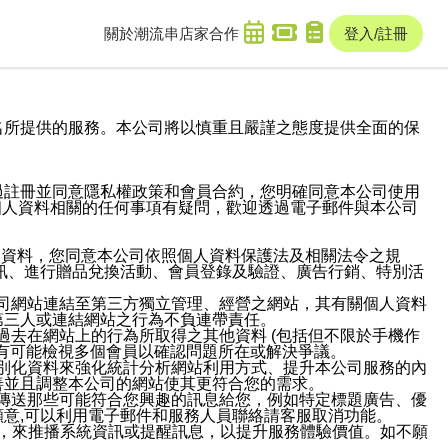
關於潮流串
店家合作
登入/註冊
域名及次級網域名所提供的服務。本公司將以慎重且嚴謹之態度提供全面的保
過註冊並同意隱私權政策和會員合約，您明確同意本公司使用
與個人資料相關的任何事項有疑問，歡迎透過電子郵件與本公司
人資料，您同意本公司依照個人資料保護法及相關法令之規
訊、進行贈品兌換活動、會員登錄及驗證、廣告行銷、特別活
本公司網站連結至第三方獨立管理、經營之網站，其有關個人資料
第三人或連結網站之行為不負連帶責任。
或過去在網站上的行為所取得之其他資料 (包括但不限於手機作
也有可能檢視多個會員以確認問題所在或解決爭議。
識別化資料來強化統計分析網站利用方式、提升本公司服務的內
善並且調整本公司的網站使其更符合您的需求。
並傳送那些可能符合您興趣的訊息給您，例如特定標題廣告、優
意,可以利用電子郵件和服務人員聯絡請客服取消功能。
帳號，來推播系統資訊或提醒訊息，以提升服務體驗價值。如不願