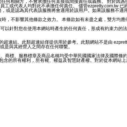
屬於買賣行為的任何相關方，不會承擔任何直接或間接責任或義務。 
人員、員工或代表人均對此不承擔任何責任。 儘管ezpretty.co
薦的服務，或是認為其代表該服務將會適用於該用戶。如果該服務不適用於您，
有一部無效時，不影響其他條款之效力。 本條款如有未盡之處，雙方
的合法年齡。可以針對您在使用本網站時產生的任何責任，形成有約束
官方帳號或認證官方帳號的通知型訊息。
網站的超連結。此類超連結僅提供用於參考。此類網站不是由 ezpret
或是與其經營人之間存在任何聯繫。
鈕、商標、服務標章及商品名稱均受中華民國國家法律及國際條
這些素材中所包含的所有權利，所有權、權益及智慧財產權。對於從本
或出售。除非本協議中明確指出，這些條款和條件中的任何內容
或任何協力廠商的業主權益中規定的任何權利的推斷結果。 如有任何人
其分公司、所屬機構、管理人員、代理人及其他合作夥伴和員工遭受的
構、管理人員、代理人及其他合作夥伴和員工不受損失。
依賴本網站上所提供的資訊、產品、服務或素材或通過使用本網
etty.com.tw提供電信及網路服務的提供商不會因您使用或不能使
etty.com.tw 不聲明、保證或承諾本網站或支持該網站的
影響本網站任何部分正常運行，且超出ezpretty.com.t
com.tw 不承擔任何責任。 在適用法律許可的最大範圍內，所
諾，其中包括但不僅限於其精確性、完整性或適銷性、品質或適用於特
些條款或是這些條款相關的權利。這些條款中使用的標題僅為了
款之內容及本網站上內容而不另行通知，同時，不對您、其他任何用戶