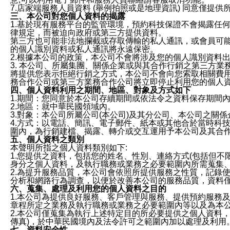
7.店家端服務人員資料 (舉例拍照或是地理資訊) 同意僅提
三、本公司對您個人資料的揭露
1.基於現有服務平台的監管環境，預約科技保證不會揭露任
律規定，而被迫向政府或第三方提供資料。
第三方也可能非法地攔截或存取傳輸的私人通訊，或會員可
的個人識別資料或私人通訊將永遠保密。
2.根據本公司的政策，本公司不會將涉及您的個人識別資料
3. 本公司、所屬集團、關係企業或與其合作行銷之第三方
將提供您表示拒絕行銷之方式，本公司不會向您索取相關費
務合作公司或第三方業務合作公司將立即停止利用您的個人
四、個人資料利用之期間、地區、對象及方式如下
1.期間：您同意於本公司存續期間或依法令之資料保存期間
2.地區：就中華民國領域內。
3.對象：本公司所屬公司(本公司)及其分公司、本公司之關
4.方式：以電話、簡訊、電子郵件、紙本或其他合於當時科
圍內，為行銷建檔、揭露、轉介或交互運用予本公司及其合
五、個人資料之類別
本聲明所指之個人資料類別如下:
1.您提供之資料，包括您的姓名、性別、連絡方式(包括但不
身分之個人資料，及執行職務或業務之必要範圍內所需蒐集
2.為提升服務品質，本公司會依照所提供服務之性質，記錄
分析和網路行為調查，以便於改善本公司的服務品質，資料
六、蒐集、處理及利用您的個人資料之目的
1.本公司為提供良好服務、客戶管理與服務、提供預約服務
章程所定之業務及執行職務或業務之必要範圍內等以及為本
2.本公司僅蒐集為執行上述特定目的所必要提供之個人資料
傳真)，於中華民國境內及法令許可之範圍內加以處理及利用
七、資料安全性