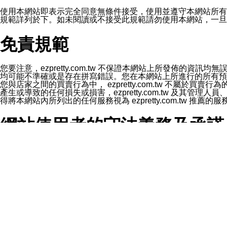
1.LINE 帳號設定的電話號碼與本公司/本服務所傳來的電話
2.該 LINE 帳號已在 LINE APP 設定中，同意接收通知型訊
使用本網站即表示完全同意無條件接受，使用並遵守本網站所有條款。您與
3.LINE 帳號未封鎖傳送訊息之 LINE 官方帳號。
規範詳列於下。如未閱讀或不接受此規範請勿使用本網站，一旦使用本
欲變更通知型訊息的設定，操作如下：
1.點選「主頁」＞「設定」
免責規範
2.點選「隱私設定」
3.點選「提供使用資料」
4.點選「LINE通知型訊息」
5.開關「接收LINE通知型訊息」
您要注意，ezpretty.com.tw 不保證本網站上所發佈
❗️關閉「接收通知型訊息」後，將不會接收到來自任何企業
均可能不準確或是存在拼寫錯誤。您在本網站上所進行的所有預訂服務均是與
您與店家之間的買賣行為中， ezpretty.com.tw 不
產生或導致的任何損失或損害，ezpretty.com.tw 及其管理
得將本網站內所列出的任何服務視為 ezpretty.com.tw 推
網站使用者的守法義務及承諾
本條款構成您與 ezPretty 間之有效契約。 本條款中如
年齡和責任
你向 ezpretty.com.tw您確認您已經達到使用本網站
網站時所產生的交易責任。