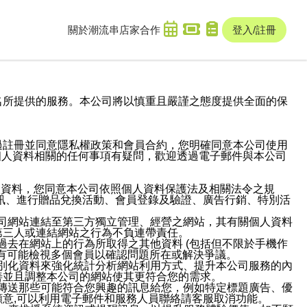
關於潮流串
店家合作
登入/註冊
域名及次級網域名所提供的服務。本公司將以慎重且嚴謹之態度提供全面的保
過註冊並同意隱私權政策和會員合約，您明確同意本公司使用
與個人資料相關的任何事項有疑問，歡迎透過電子郵件與本公司
人資料，您同意本公司依照個人資料保護法及相關法令之規
訊、進行贈品兌換活動、會員登錄及驗證、廣告行銷、特別活
本公司網站連結至第三方獨立管理、經營之網站，其有關個人資料
第三人或連結網站之行為不負連帶責任。
或過去在網站上的行為所取得之其他資料 (包括但不限於手機作
也有可能檢視多個會員以確認問題所在或解決爭議。
識別化資料來強化統計分析網站利用方式、提升本公司服務的內
善並且調整本公司的網站使其更符合您的需求。
並傳送那些可能符合您興趣的訊息給您，例如特定標題廣告、優
意,可以利用電子郵件和服務人員聯絡請客服取消功能。