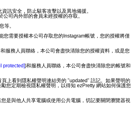
強化資訊安全，防止駭客攻擊以及異地備援。
免於公司內外部的會員未經授權的存取。
訊息等。
用此功能您需要授權本公司存取您的Instagram帳號，您的授權將僅
透過電子郵件和服務人員聯絡，本公司會盡快清除您的授權資料，或是您
。
l protected]
)和服務人員聯絡，本公司會盡快清除您的帳號和
上看到隱私權聲明連結旁的 "updated" 註記。如果聲明的
期檢視隱私權聲明，以得知 ezPretty 網站如何保護您
若您是與他人共享電腦或使用公共電腦，切記要關閉瀏覽器視
依照該資料或電子郵件所指示之方法、說明或功能連結，隨時
者，將可收到通知型訊息。