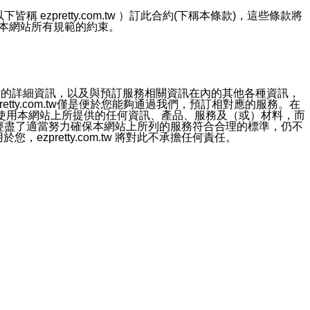
ezpretty.com.tw ）訂此合約(下稱本條款)，這些條款將
接受本網站所有規範的約束。
約店家的詳細資訊，以及與預訂服務相關資訊在內的其他各種資訊，
etty.com.tw僅是便於您能夠通過我們，預訂相對應的服務。在
對於因為使用本網站上所提供的任何資訊、產品、服務及（或）材料，而
m.tw 已經盡了適當努力確保本網站上所列的服務符合合理的標準，仍不
ezpretty.com.tw 將對此不承擔任何責任。
均應依誠實信用、平等互惠原則，共商解決之道。
力的法律責任。您理解使用本網站時及他人使用您的登錄資訊使用本