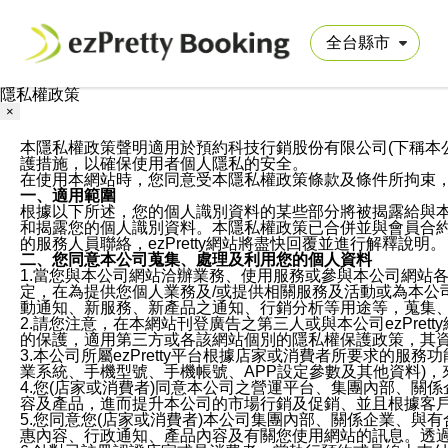
隱私權政策
×
本隱私權政策聲明適用於預約科技行銷股份有限公司(下稱本公司)於ezP
護措施，以確保使用者個人隱私的安全。
在使用本網站時，您同意受本隱私權政策條款及條件所拘束
一、適用範圍
根據以下所述，您的個人識別資料的某些部分將被揭露給與
和揭露您的個人識別資料。本隱私權政策已合併並與會員合約的
的服務人員聯絡，ezPretty網站將盡快回覆並進行解釋說明。
二、您同意本公司蒐集、處理及利用您的個人資料
1.當您與本公司網站洽辦業務、使用服務或參與本公司網站
定，在為提供您個人業務及/或提供相關服務及活動或為本
動通知、新服務、新產品之通知、行銷分析等用途等，蒐集
2.請您注意，在本網站刊登廣告之第三人或與本公司ezPr
的保護，適用第三方或各該網站個別的隱私權保護政策，其
3.本公司所屬ezPretty平台根據店家或消費者所要求的
業系統、手機型號、手機帳號、APP設定參數及其他資料)
4.您(店家或消費者)同意本公司之營運平台、集團內部、
容及產品，進而提升本公司的市場行銷及促銷、並且根據客
5.您同意您(店家或消費者)本公司集團內部、關係企業、
惠內容、行政通知、產品內容及有關您使用網站的訊息。透過