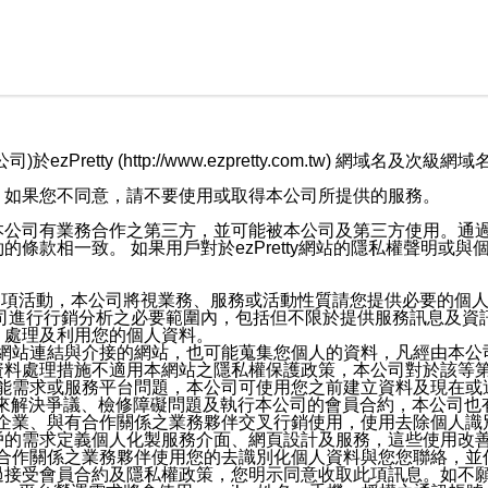
retty (http://www.ezpretty.com.tw) 網
，如果您不同意，請不要使用或取得本公司所提供的服務。
本公司有業務合作之第三方，並可能被本公司及第三方使用。通
條款相一致。 如果用戶對於ezPretty網站的隱私權聲明或
各項活動，本公司將視業務、服務或活動性質請您提供必要的個
公司進行行銷分析之必要範圍內，包括但不限於提供服務訊息及資
、處理及利用您的個人資料。
etty網站連結與介接的網站，也可能蒐集您個人的資料，凡經由
資料處理措施不適用本網站之隱私權保護政策，本公司對於該等
服務功能需求或服務平台問題，本公司可使用您之前建立資料及現在
，來解決爭議、檢修障礙問題及執行本公司的會員合約，本公司
關係企業、與有合作關係之業務夥伴交叉行銷使用，使用去除個人
戶的需求定義個人化製服務介面、網頁設計及服務，這些使用改
與有合作關係之業務夥伴使用您的去識別化個人資料與您您聯絡，
接受會員合約及隱私權政策，您明示同意收取此項訊息。如不願