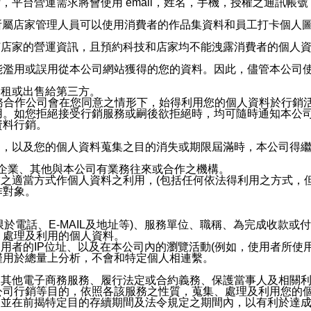
，平台營運需求將會使用 email，姓名，手機，授權之通訊
供所屬店家管理人員可以使用消費者的作品集資料和員工打卡個人圖像
何店家的營運資訊，且預約科技和店家均不能洩露消費者的個人
能濫用或誤用從本公司網站獲得的您的資料。因此，儘管本公司
出租或出售給第三方。
業務合作公司會在您同意之情形下，始得利用您的個人資料於行銷
用。如您拒絕接受行銷服務或嗣後欲拒絕時，均可隨時通知本公
資料行銷。
內，以及您的個人資料蒐集之目的消失或期限屆滿時，本公司得
係企業、其他與本公司有業務往來或合作之機構。
技之適當方式作個人資料之利用，(包括任何依法得利用之方式，
作對象。
限於電話、E-MAIL及地址等)、服務單位、職稱、為完成收款
、處理及利用的個人資料。
使用者的IP位址、以及在本公司內的瀏覽活動(例如，使用者所使
僅用於總量上分析，不會和特定個人相連繫。
及其他電子商務服務、履行法定或合約義務、保護當事人及相關
公司行銷等目的，依照各該服務之性質，蒐集、處理及利用您的
，並在前揭特定目的存續期間及法令規定之期間內，以有利於達成