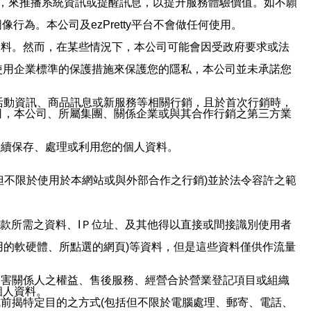
帳號，來推播系統資訊或提醒訊息，以提升服務體驗價值。如不願
行為。本公司及ezPretty平台不會做任何使用。
資料。然而，在某些情況下，本公司可能會因受政府要求或法
使用企業標準的保護措施來保護您的隱私，本公司並未承諾您
活動資訊、商品訊息或新服務等相關行銷，且於首次行銷時，
司，本公司、所屬集團、關係企業或與其合作行銷之第三方業
繼續保存、處理或利用您的個人資料。
但不限於使用於本網站或與外部合作之行銷)並於法令容許之範
或付款所需之資料、IＰ位址、及其他得以直接或間接識別使用者
用的軟硬體、所點選的網頁)等資料，但是這些資料僅供作流量
利害關係人之權益、售後服務、經營合於營業登記項目或組織
個人資料。
前揭特定目的之方式(包括但不限於電腦處理、郵寄、電話、