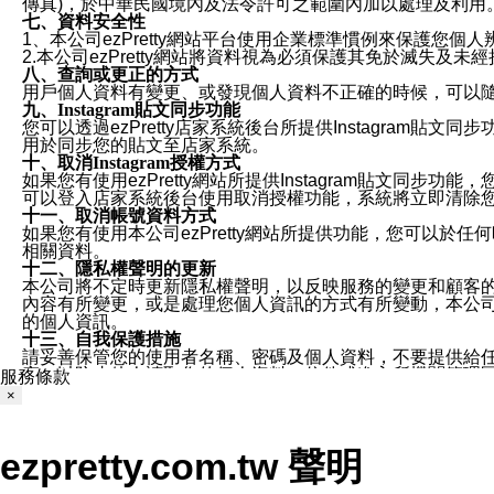
傳真)，於中華民國境內及法令許可之範圍內加以處理及利用
七、資料安全性
1、本公司ezPretty網站平台使用企業標準慣例來保護
2.本公司ezPretty網站將資料視為必須保護其免於滅
八、查詢或更正的方式
用戶個人資料有變更、或發現個人資料不正確的時候，可以隨時
九、Instagram貼文同步功能
您可以透過ezPretty店家系統後台所提供Instagram貼文同
用於同步您的貼文至店家系統。
十、取消Instagram授權方式
如果您有使用ezPretty網站所提供Instagram貼文同
可以登入店家系統後台使用取消授權功能，系統將立即清除您的
十一、取消帳號資料方式
如果您有使用本公司ezPretty網站所提供功能，您可以於任何
相關資料。
十二、隱私權聲明的更新
本公司將不定時更新隱私權聲明，以反映服務的變更和顧客的意見反
內容有所變更，或是處理您個人資訊的方式有所變動，本公司一
的個人資訊。
十三、自我保護措施
請妥善保管您的使用者名稱、密碼及個人資料，不要提供給
窗，以防止他人讀取您的個人資料、信件或進入所機關管理
服務條款
十四、傳送宣傳本站資訊或電子郵件之政策
×
您同意本公司網站，透過您所提供的郵件地址與您取得聯絡
停止接收這些資料或電子郵件。
十五、訊息通知
ezpretty.com.tw 聲明
本公司/本服務將以通知型訊息傳送重要訊息給您。即使未加
本公司/本服務傳送之通知型訊息以對您有效且重要的訊息為