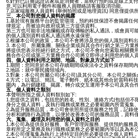
6.針對已註冊認證店家或是消費者，當執行預約或是線上支付
意,可以利用電子郵件和服務人員聯絡請客服取消功能。
7.店家端服務人員資料 (舉例拍照或是地理資訊) 同意僅提
三、本公司對您個人資料的揭露
1.基於現有服務平台的監管環境，預約科技保證不會揭露任
律規定，而被迫向政府或第三方提供資料。
第三方也可能非法地攔截或存取傳輸的私人通訊，或會員可
的個人識別資料或私人通訊將永遠保密。
2.根據本公司的政策，本公司不會將涉及您的個人識別資料
3. 本公司、所屬集團、關係企業或與其合作行銷之第三方
將提供您表示拒絕行銷之方式，本公司不會向您索取相關費
務合作公司或第三方業務合作公司將立即停止利用您的個人
四、個人資料利用之期間、地區、對象及方式如下
1.期間：您同意於本公司存續期間或依法令之資料保存期間
2.地區：就中華民國領域內。
3.對象：本公司所屬公司(本公司)及其分公司、本公司之關
4.方式：以電話、簡訊、電子郵件、紙本或其他合於當時科
圍內，為行銷建檔、揭露、轉介或交互運用予本公司及其合
五、個人資料之類別
本聲明所指之個人資料類別如下:
1.您提供之資料，包括您的姓名、性別、連絡方式(包括但不
身分之個人資料，及執行職務或業務之必要範圍內所需蒐集
2.為提升服務品質，本公司會依照所提供服務之性質，記錄
分析和網路行為調查，以便於改善本公司的服務品質，資料
六、蒐集、處理及利用您的個人資料之目的
1.本公司為提供良好服務、客戶管理與服務、提供預約服務
章程所定之業務及執行職務或業務之必要範圍內等以及為本
2.本公司僅蒐集為執行上述特定目的所必要提供之個人資料