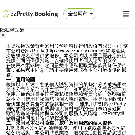
隱私權政策
×
本隱私權政策聲明適用於預約科技行銷股份有限公司(下稱
本公司)於ezPretty (http://www.ezpretty.com.tw) 網域名及
次級網域名所提供的服務。本公司將以慎重且嚴謹之態度
提供全面的保護措施，以確保使用者個人隱私的安全。
在使用本網站時，您同意受本隱私權政策條款及條件所拘
束，如果您不同意，請不要使用或取得本公司所提供的服
務。
一、適用範圍
根據以下所述，您的個人識別資料的某些部分將被揭露給
與本公司有業務合作之第三方，並可能被本公司及第三方
使用。通過註冊並同意隱私權政策和會員合約，您明確同
意本公司使用和揭露您的個人識別資料。本隱私權政策已
合併並與會員合約的條款相一致。 如果用戶對於ezPretty
網站的隱私權聲明或與個人資料相關的任何事項有疑問，
歡迎透過電子郵件與本公司的服務人員聯絡，ezPretty網
站將盡快回覆並進行解釋說明。
二、您同意本公司蒐集、處理及利用您的個人資料
1.當您與本公司網站洽辦業務、使用服務或參與本公司網
站各項活動，本公司將視業務、服務或活動性質請您提供