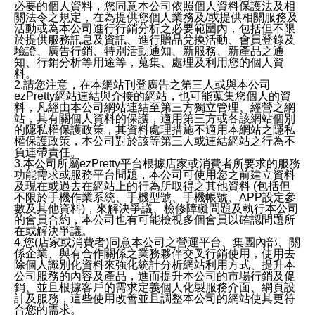
必要的個人資料，您同意本公司依照個人資料保護法及相
關法令之規定，在為提供您個人業務及/或提供相關服務及
活動或為本公司進行行銷分析之必要範圍內，包括但不限
於提供服務訊息及資訊、進行贈品兌換活動、會員登錄及
驗證、廣告行銷、特別活動通知、新服務、新產品之通
知、行銷分析等用途等，蒐集、處理及利用您的個人資
料。
2.請您注意，在本網站刊登廣告之第三人或與本公司
ezPretty網站連結與介接的網站，也可能蒐集您個人的資
料，凡經由本公司網站連結至第三方獨立管理、經營之網
站，其有關個人資料的保護，適用第三方或各該網站個別
的隱私權保護政策，其資料處理措施不適用本網站之隱私
權保護政策，本公司對於該等第三人或連結網站之行為不
負連帶責任。
3.本公司所屬ezPretty平台根據店家或消費者所要求的服務
功能需求或服務平台問題，本公司可使用您之前建立資料
及現在或過去在網站上的行為所取得之其他資料 (包括但
不限於手機作業系統、手機型號、手機帳號、APP設定參
數及其他資料)，來解決爭議、檢修障礙問題及執行本公司
的會員合約，本公司也有可能檢視多個會員以確認問題所
在或解決爭議。
4.您(店家或消費者)同意本公司之營運平台、集團內部、關
係企業、與有合作關係之業務夥伴交叉行銷使用，使用去
除個人識別化資料來強化統計分析網站利用方式、提升本
公司服務的內容及產品，進而提升本公司的市場行銷及促
銷、並且根據客戶的需求定義個人化製服務介面、網頁設
計及服務，這些使用改善並且調整本公司的網站使其更符
合您的需求。