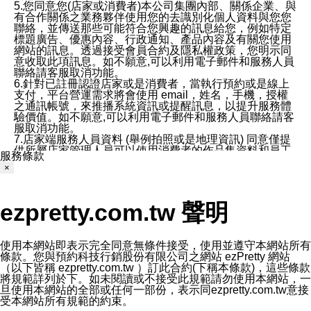
5.您同意您(店家或消費者)本公司集團內部、關係企業、與
有合作關係之業務夥伴使用您的去識別化個人資料與您您
聯絡，並傳送那些可能符合您興趣的訊息給您，例如特定
標題廣告、優惠內容、行政通知、產品內容及有關您使用
網站的訊息。透過接受會員合約及隱私權政策，您明示同
意收取此項訊息。如不願意,可以利用電子郵件和服務人員
聯絡請客服取消功能。
6.針對已註冊認證店家或是消費者，當執行預約或是線上
支付，平台營運需求將會使用 email，姓名，手機，授權
之通訊帳號，來推播系統資訊或提醒訊息，以提升服務體
驗價值。如不願意,可以利用電子郵件和服務人員聯絡請客
服取消功能。
7.店家端服務人員資料 (舉例拍照或是地理資訊) 同意僅提
供所屬店家管理人員可以使用消費者的作品集資料和員工
服務條款
打卡個人圖像行為。本公司及ezPretty平台不會做任何使
×
用。
三、本公司對您個人資料的揭露
1.基於現有服務平台的監管環境，預約科技保證不會揭露
ezpretty.com.tw 聲明
任何店家的營運資訊，且預約科技和店家均不能洩露消費
者的個人資料。然而，在某些情況下，本公司可能會因受
政府要求或法律規定，而被迫向政府或第三方提供資料。
第三方也可能非法地攔截或存取傳輸的私人通訊，或會員
使用本網站即表示完全同意無條件接受，使用並遵守本網站所有
可能濫用或誤用從本公司網站獲得的您的資料。因此，儘
條款。您與預約科技行銷股份有限公司之網站 ezPretty 網站
管本公司使用企業標準的保護措施來保護您的隱私，本公
（以下皆稱 ezpretty.com.tw ）訂此合約(下稱本條款)，這些條款
司並未承諾您的個人識別資料或私人通訊將永遠保密。
將規範詳列於下。如未閱讀或不接受此規範請勿使用本網站，一
2.根據本公司的政策，本公司不會將涉及您的個人識別資
旦使用本網站的全部或任何一部份，表示同ezpretty.com.tw意接
料出租或出售給第三方。
受本網站所有規範的約束。
3. 本公司、所屬集團、關係企業或與其合作行銷之第三方