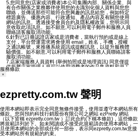
5.您同意您(店家或消費者)本公司集團內部、關係企業、與
有合作關係之業務夥伴使用您的去識別化個人資料與您您
聯絡，並傳送那些可能符合您興趣的訊息給您，例如特定
標題廣告、優惠內容、行政通知、產品內容及有關您使用
網站的訊息。透過接受會員合約及隱私權政策，您明示同
意收取此項訊息。如不願意,可以利用電子郵件和服務人員
聯絡請客服取消功能。
6.針對已註冊認證店家或是消費者，當執行預約或是線上
支付，平台營運需求將會使用 email，姓名，手機，授權
之通訊帳號，來推播系統資訊或提醒訊息，以提升服務體
驗價值。如不願意,可以利用電子郵件和服務人員聯絡請客
服取消功能。
7.店家端服務人員資料 (舉例拍照或是地理資訊) 同意僅提
供所屬店家管理人員可以使用消費者的作品集資料和員工
服務條款
打卡個人圖像行為。本公司及ezPretty平台不會做任何使
×
用。
三、本公司對您個人資料的揭露
1.基於現有服務平台的監管環境，預約科技保證不會揭露
ezpretty.com.tw 聲明
任何店家的營運資訊，且預約科技和店家均不能洩露消費
者的個人資料。然而，在某些情況下，本公司可能會因受
政府要求或法律規定，而被迫向政府或第三方提供資料。
第三方也可能非法地攔截或存取傳輸的私人通訊，或會員
使用本網站即表示完全同意無條件接受，使用並遵守本網站所有
可能濫用或誤用從本公司網站獲得的您的資料。因此，儘
條款。您與預約科技行銷股份有限公司之網站 ezPretty 網站
管本公司使用企業標準的保護措施來保護您的隱私，本公
（以下皆稱 ezpretty.com.tw ）訂此合約(下稱本條款)，這些條款
司並未承諾您的個人識別資料或私人通訊將永遠保密。
將規範詳列於下。如未閱讀或不接受此規範請勿使用本網站，一
2.根據本公司的政策，本公司不會將涉及您的個人識別資
旦使用本網站的全部或任何一部份，表示同ezpretty.com.tw意接
料出租或出售給第三方。
受本網站所有規範的約束。
3. 本公司、所屬集團、關係企業或與其合作行銷之第三方