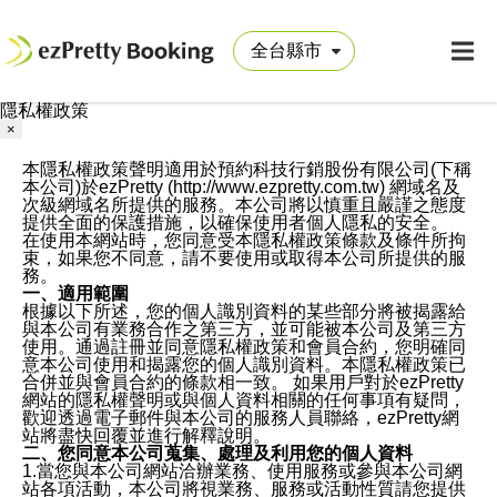
隱私權政策
×
本隱私權政策聲明適用於預約科技行銷股份有限公司(下稱
本公司)於ezPretty (http://www.ezpretty.com.tw) 網域名及
次級網域名所提供的服務。本公司將以慎重且嚴謹之態度
提供全面的保護措施，以確保使用者個人隱私的安全。
在使用本網站時，您同意受本隱私權政策條款及條件所拘
束，如果您不同意，請不要使用或取得本公司所提供的服
務。
一、適用範圍
根據以下所述，您的個人識別資料的某些部分將被揭露給
與本公司有業務合作之第三方，並可能被本公司及第三方
使用。通過註冊並同意隱私權政策和會員合約，您明確同
意本公司使用和揭露您的個人識別資料。本隱私權政策已
合併並與會員合約的條款相一致。 如果用戶對於ezPretty
網站的隱私權聲明或與個人資料相關的任何事項有疑問，
歡迎透過電子郵件與本公司的服務人員聯絡，ezPretty網
站將盡快回覆並進行解釋說明。
二、您同意本公司蒐集、處理及利用您的個人資料
1.當您與本公司網站洽辦業務、使用服務或參與本公司網
站各項活動，本公司將視業務、服務或活動性質請您提供