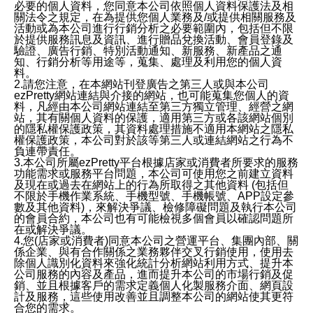
必要的個人資料，您同意本公司依照個人資料保護法及相
關法令之規定，在為提供您個人業務及/或提供相關服務及
活動或為本公司進行行銷分析之必要範圍內，包括但不限
於提供服務訊息及資訊、進行贈品兌換活動、會員登錄及
驗證、廣告行銷、特別活動通知、新服務、新產品之通
知、行銷分析等用途等，蒐集、處理及利用您的個人資
料。
2.請您注意，在本網站刊登廣告之第三人或與本公司
ezPretty網站連結與介接的網站，也可能蒐集您個人的資
料，凡經由本公司網站連結至第三方獨立管理、經營之網
站，其有關個人資料的保護，適用第三方或各該網站個別
的隱私權保護政策，其資料處理措施不適用本網站之隱私
權保護政策，本公司對於該等第三人或連結網站之行為不
負連帶責任。
3.本公司所屬ezPretty平台根據店家或消費者所要求的服務
功能需求或服務平台問題，本公司可使用您之前建立資料
及現在或過去在網站上的行為所取得之其他資料 (包括但
不限於手機作業系統、手機型號、手機帳號、APP設定參
數及其他資料)，來解決爭議、檢修障礙問題及執行本公司
的會員合約，本公司也有可能檢視多個會員以確認問題所
在或解決爭議。
4.您(店家或消費者)同意本公司之營運平台、集團內部、關
係企業、與有合作關係之業務夥伴交叉行銷使用，使用去
除個人識別化資料來強化統計分析網站利用方式、提升本
公司服務的內容及產品，進而提升本公司的市場行銷及促
銷、並且根據客戶的需求定義個人化製服務介面、網頁設
計及服務，這些使用改善並且調整本公司的網站使其更符
合您的需求。